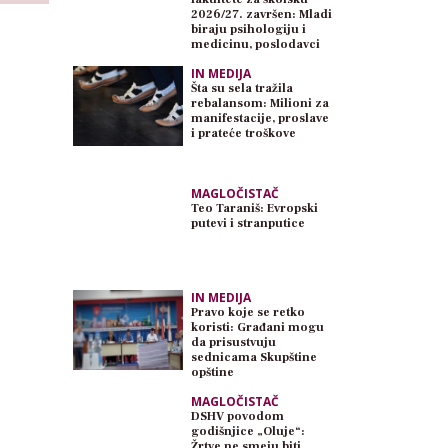
2026/27. završen: Mladi
biraju psihologiju i
medicinu, poslodavci
traže inženjere
IN MEDIJA
Šta su sela tražila
rebalansom: Milioni za
manifestacije, proslave
i prateće troškove
MAGLOČISTAČ
Teo Taraniš: Evropski
putevi i stranputice
IN MEDIJA
Pravo koje se retko
koristi: Građani mogu
da prisustvuju
sednicama Skupštine
opštine
MAGLOČISTAČ
DSHV povodom
godišnjice „Oluje“:
Žrtve ne smeju biti