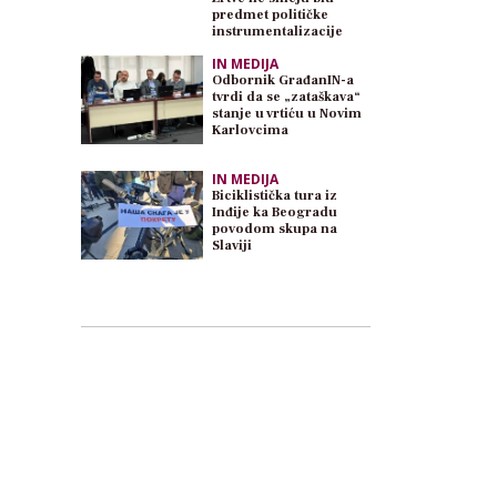
predmet političke
instrumentalizacije
IN MEDIJA
Odbornik GrađanIN-a
tvrdi da se „zataškava“
stanje u vrtiću u Novim
Karlovcima
IN MEDIJA
Biciklistička tura iz
Inđije ka Beogradu
povodom skupa na
Slaviji