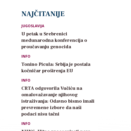
NAJČITANIJE
JUGOSLAVIJA
U petak u Srebrenici
međunarodna konferencija o
proučavanju genocida
INFO
Tonino Picula: Srbija je postala
kočničar proširenja EU
INFO
CRTA odgovorila Vučiću na
omalovažavanje njihovog
istraživanja: Odavno bismo imali
prevremene izbore da naši
podaci nisu tačni
INFO