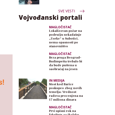
SVE VESTI
Vojvođanski portali
MAGLOČISTAČ
Lokalizovan požar na
području nekadašnje
„Zorke“ u Subotici,
nema opasnosti po
stanovništvo
MAGLOČISTAČ
Brza pruga Beograd–
Budimpešta trebalo bi
da bude puštena u
saobraćaj na jesen
IN MEDIJA
Most kod Barice
poskupeo zbog novih
temelja: Vrednost
radova procenjena na
17 miliona dinara
MAGLOČISTAČ
Prvi upisni rok na
fakultete za školsku