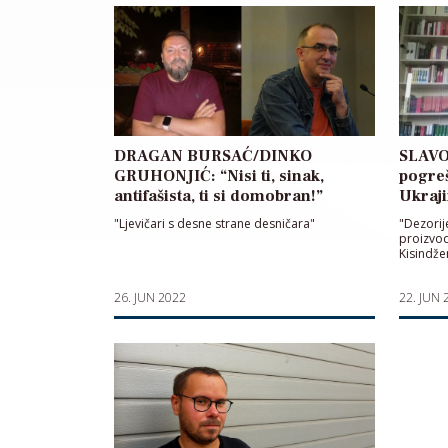
DRAGAN BURSAĆ/DINKO
SLAVOJ
GRUHONJIĆ: “Nisi ti, sinak,
pogreš
antifašista, ti si domobran!”
Ukraji
"Ljevičari s desne strane desničara"
"Dezorij
proizvod
Kisindž
26. JUN 2022
22. JUN 