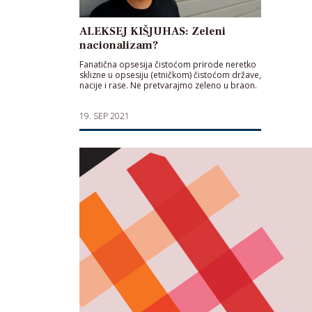
ALEKSEJ KIŠJUHAS: Zeleni
nacionalizam?
Fanatična opsesija čistoćom prirode neretko
sklizne u opsesiju (etničkom) čistoćom države,
nacije i rase. Ne pretvarajmo zeleno u braon.
19. SEP 2021