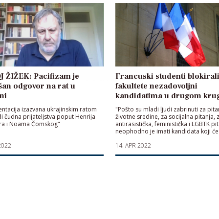
 ŽIŽEK: Pacifizam je
Francuski studenti blokiral
an odgovor na rat u
fakultete nezadovoljni
ni
kandidatima u drugom kru
entacija izazvana ukrajinskim ratom
"Pošto su mladi ljudi zabrinuti za pita
i čudna prijateljstva poput Henrija
životne sredine, za socijalna pitanja, 
era i Noama Čomskog"
antirasistička, feministička i LGBTK pit
neophodno je imati kandidata koji će
predstavljati"
2022
14. APR 2022