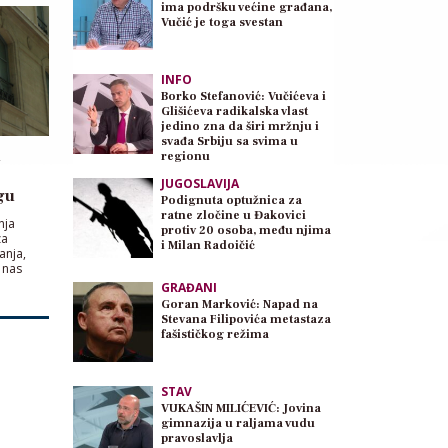
ima podršku većine građana,
Vučić je toga svestan
INFO
Borko Stefanović: Vučićeva i
Glišićeva radikalska vlast
jedino zna da širi mržnju i
svađa Srbiju sa svima u
i
regionu
JUGOSLAVIJA
gu
Podignuta optužnica za
ratne zločine u Đakovici
nja
protiv 20 osoba, među njima
za
i Milan Radoičić
anja,
 nas
GRAĐANI
Goran Marković: Napad na
Stevana Filipovića metastaza
fašističkog režima
STAV
VUKAŠIN MILIĆEVIĆ: Jovina
gimnazija u raljama vudu
pravoslavlja