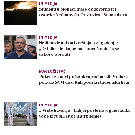
IN MEDIJA
Studenti u blokadi traže odgovornost i
ostavke Nedimovića, Pavlovića i Samardžića
IN MEDIJA
Nedimović nakon izveštaja o zagađenju:
„Ostalim stručnjacima“ poručio da će se
uskoro obratiti
MAGLOČISTAČ
Pokret za novi početak vojvođanskih Mađara
pozvao SVM da u Kuli podrži studentsku listu
IN MEDIJA
„‘Vi ste havarija’: Inđijci posle novog nestanka
vode izgubili živce (i strpljenje)