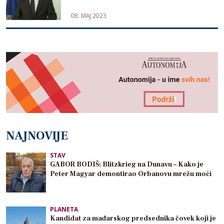
08. MAJ 2023
NAJNOVIJE
STAV
GABOR BODIŠ: Blitzkrieg na Dunavu – Kako je
Peter Magyar demontirao Orbanovu mrežu moći
PLANETA
Kandidat za mađarskog predsednika čovek koji je