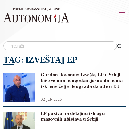
Skip to main content
TAG: IZVEŠTAJ EP
Gordan Bosanac: Izveštaj EP o Srbiji
biće veoma neugodan, jasno da nema
iskrene želje Beograda da uđe u EU
02. JUN 2026
EP poziva na detaljnu istragu
masovnih ubistava u Srbiji