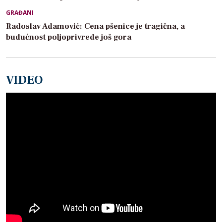
GRAĐANI
Radoslav Adamović: Cena pšenice je tragična, a
budućnost poljoprivrede još gora
VIDEO