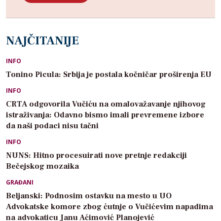
NAJČITANIJE
INFO
Tonino Picula: Srbija je postala kočničar proširenja EU
INFO
CRTA odgovorila Vučiću na omalovažavanje njihovog
istraživanja: Odavno bismo imali prevremene izbore
da naši podaci nisu tačni
INFO
NUNS: Hitno procesuirati nove pretnje redakciji
Bečejskog mozaika
GRAĐANI
Beljanski: Podnosim ostavku na mesto u UO
Advokatske komore zbog ćutnje o Vučićevim napadima
na advokaticu Janu Aćimović Planojević