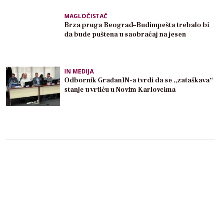
MAGLOČISTAČ
Brza pruga Beograd–Budimpešta trebalo bi
da bude puštena u saobraćaj na jesen
IN MEDIJA
Odbornik GrađanIN-a tvrdi da se „zataškava“
stanje u vrtiću u Novim Karlovcima