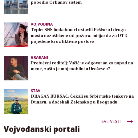
pobedio Orbanov sistem
VOJVODINA
Tepić: SNS funkcioneri ostavili Peščaru i druga
mesta nezaštićene od požara, milijarde za DTD
pojedene kroz fiktivne poslove
GRAĐANI
Pretučeni reditelj: Vučić je odgovoran za napad na
mene, zašto je moj mobilni u Uroševcu?
STAV
DRAGAN BURSAĆ: Čekali su Srbi ruske tenkove na
Dunavu, a dočekali Zelenskog u Beogradu
SVE VESTI
Vojvođanski portali