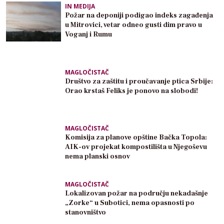
IN MEDIJA
Požar na deponiji podigao indeks zagađenja
u Mitrovici, vetar odneo gusti dim pravo u
Voganj i Rumu
MAGLOČISTAČ
Društvo za zaštitu i proučavanje ptica Srbije:
Orao krstaš Feliks je ponovo na slobodi!
MAGLOČISTAČ
Komisija za planove opštine Bačka Topola:
AIK-ov projekat kompostilišta u Njegoševu
nema planski osnov
MAGLOČISTAČ
Lokalizovan požar na području nekadašnje
„Zorke“ u Subotici, nema opasnosti po
stanovništvo