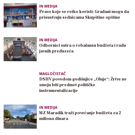
IN MEDIJA
Pravo koje se retko koristi: Građani mogu da
prisustvuju sednicama Skupštine opštine
IN MEDIJA
Odbornici sutra o rebalansu budžeta i radu
javnih preduzeća
MAGLOČISTAČ
DSHV povodom godišnjice „Oluje“: Žrtve ne
smeju biti predmet političke
instrumentalizacije
IN MEDIJA
MZ Maradik traži povećanje budžeta za 2
miliona dinara