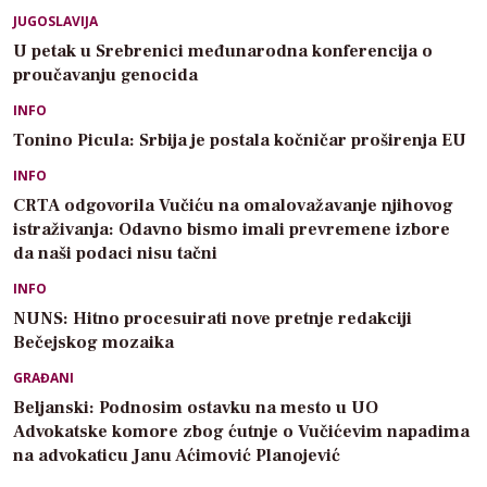
JUGOSLAVIJA
U petak u Srebrenici međunarodna konferencija o
proučavanju genocida
INFO
Tonino Picula: Srbija je postala kočničar proširenja EU
INFO
CRTA odgovorila Vučiću na omalovažavanje njihovog
istraživanja: Odavno bismo imali prevremene izbore
da naši podaci nisu tačni
INFO
NUNS: Hitno procesuirati nove pretnje redakciji
Bečejskog mozaika
GRAĐANI
Beljanski: Podnosim ostavku na mesto u UO
Advokatske komore zbog ćutnje o Vučićevim napadima
na advokaticu Janu Aćimović Planojević