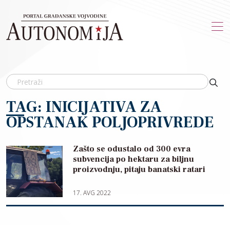
Skip to main content
TAG: INICIJATIVA ZA
OPSTANAK POLJOPRIVREDE
Zašto se odustalo od 300 evra
subvencija po hektaru za biljnu
proizvodnju, pitaju banatski ratari
17. AVG 2022