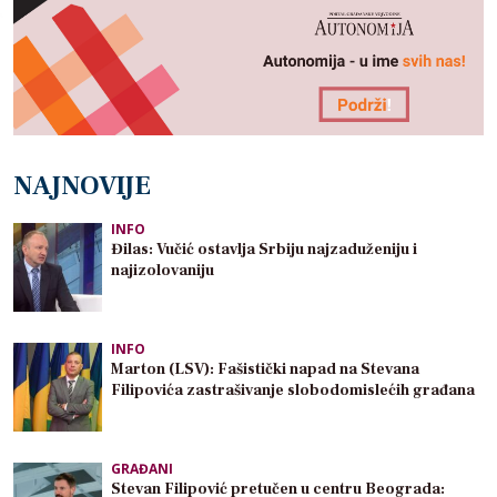
NAJNOVIJE
INFO
Đilas: Vučić ostavlja Srbiju najzaduženiju i
najizolovaniju
INFO
Marton (LSV): Fašistički napad na Stevana
Filipovića zastrašivanje slobodomislećih građana
GRAĐANI
Stevan Filipović pretučen u centru Beograda: