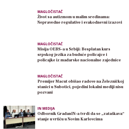
MAGLOČISTAČ
Život sa autizmom u malim sredinama:
Nepravedne regulative i svakodnevni izazovi
MAGLOČISTAČ
Misija OEBS-a u Srbiji: Besplatan kurs
srpskog jezika za buduće policajce i
policajke iz mađarske nacionalne zajednice
MAGLOČISTAČ
Premijer Macut obišao radove na Železničkoj
stanici u Subotici, pojedini lokalni mediji nisu
pozvani
IN MEDIJA
Odbornik GrađanIN-a tvrdi da se „zataškava“
stanje u vrtiću u Novim Karlovcima