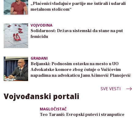
„Plaćenici vladajuće partije me šutirali i udarali
metalnom stolicom“
VOJVODINA
Solidarnost: Država sistemski da stane na put
femicidu
GRAĐANI
Beljanski: Podnosim ostavku na mesto u UO
Advokatske komore zbog ćutnje o Vučićevim
napadima na advokaticu Janu Aćimović Planojević
SVE VESTI
Vojvođanski portali
MAGLOČISTAČ
Teo Taraniš: Evropski putevi i stranputice