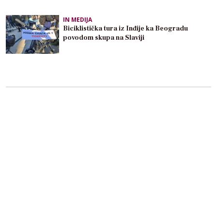
IN MEDIJA
Biciklistička tura iz Inđije ka Beogradu
povodom skupa na Slaviji