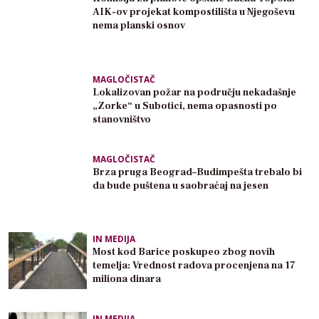
AIK-ov projekat kompostilišta u Njegoševu
nema planski osnov
MAGLOČISTAČ
Lokalizovan požar na području nekadašnje
„Zorke“ u Subotici, nema opasnosti po
stanovništvo
MAGLOČISTAČ
Brza pruga Beograd–Budimpešta trebalo bi
da bude puštena u saobraćaj na jesen
IN MEDIJA
Most kod Barice poskupeo zbog novih
temelja: Vrednost radova procenjena na 17
miliona dinara
IN MEDIJA