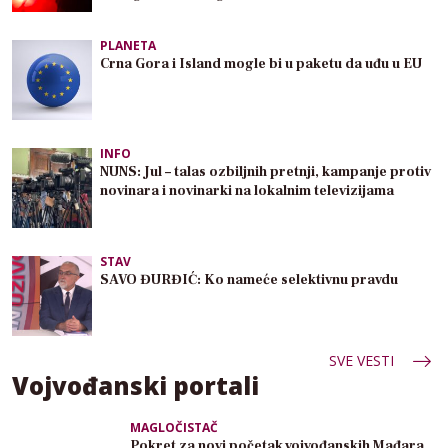
PLANETA
Crna Gora i Island mogle bi u paketu da uđu u EU
INFO
NUNS: Jul – talas ozbiljnih pretnji, kampanje protiv
novinara i novinarki na lokalnim televizijama
STAV
SAVO ĐURĐIĆ: Ko nameće selektivnu pravdu
SVE VESTI
Vojvođanski portali
MAGLOČISTAČ
Pokret za novi početak vojvođanskih Mađara