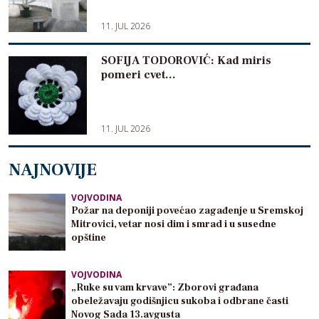
11. JUL 2026
SOFIJA TODOROVIĆ: Kad miris
pomeri cvet…
11. JUL 2026
NAJNOVIJE
VOJVODINA
Požar na deponiji povećao zagađenje u Sremskoj
Mitrovici, vetar nosi dim i smrad i u susedne
opštine
VOJVODINA
„Ruke su vam krvave”: Zborovi građana
obeležavaju godišnjicu sukoba i odbrane časti
Novog Sada 13.avgusta