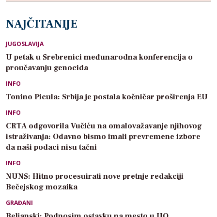
NAJČITANIJE
JUGOSLAVIJA
U petak u Srebrenici međunarodna konferencija o
proučavanju genocida
INFO
Tonino Picula: Srbija je postala kočničar proširenja EU
INFO
CRTA odgovorila Vučiću na omalovažavanje njihovog
istraživanja: Odavno bismo imali prevremene izbore
da naši podaci nisu tačni
INFO
NUNS: Hitno procesuirati nove pretnje redakciji
Bečejskog mozaika
GRAĐANI
Beljanski: Podnosim ostavku na mesto u UO