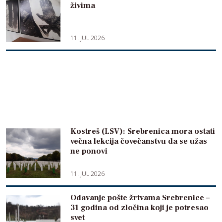
živima
11. JUL 2026
Kostreš (LSV): Srebrenica mora ostati
večna lekcija čovečanstvu da se užas
ne ponovi
11. JUL 2026
Odavanje pošte žrtvama Srebrenice –
31 godina od zločina koji je potresao
svet