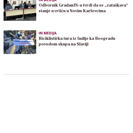
Odbornik GrađanIN-a tvrdi da se „zataškava“
stanje u vrtiću u Novim Karlovcima
IN MEDIJA
Biciklistička tura iz Inđije ka Beogradu
povodom skupa na Slaviji