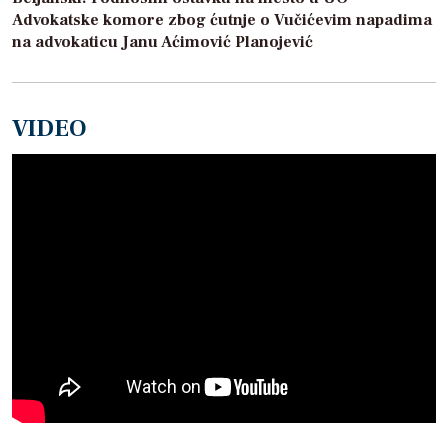
Advokatske komore zbog ćutnje o Vučićevim napadima
na advokaticu Janu Aćimović Planojević
VIDEO