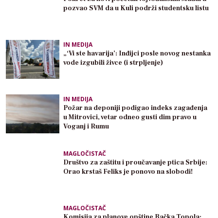
pozvao SVM da u Kuli podrži studentsku listu
IN MEDIJA
„‘Vi ste havarija’: Inđijci posle novog nestanka
vode izgubili živce (i strpljenje)
IN MEDIJA
Požar na deponiji podigao indeks zagađenja
u Mitrovici, vetar odneo gusti dim pravo u
Voganj i Rumu
MAGLOČISTAČ
Društvo za zaštitu i proučavanje ptica Srbije:
Orao krstaš Feliks je ponovo na slobodi!
MAGLOČISTAČ
Komisija za planove opštine Bačka Topola: