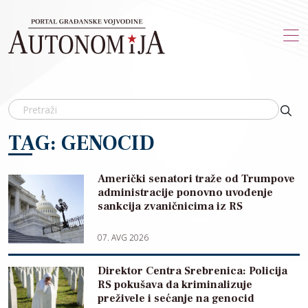
Skip to main content
TAG: GENOCID
Američki senatori traže od Trumpove
administracije ponovno uvođenje
sankcija zvaničnicima iz RS
07. AVG 2026
Direktor Centra Srebrenica: Policija
RS pokušava da kriminalizuje
preživele i sećanje na genocid