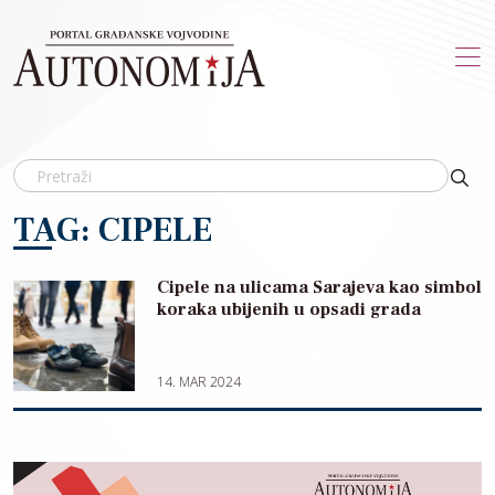
Skip to main content
TAG: CIPELE
Cipele na ulicama Sarajeva kao simbol
koraka ubijenih u opsadi grada
14. MAR 2024