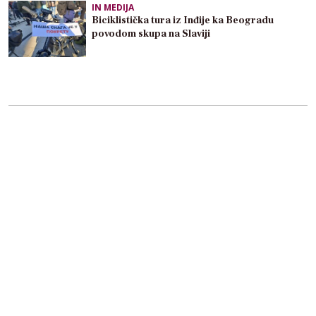
IN MEDIJA
Biciklistička tura iz Inđije ka Beogradu
povodom skupa na Slaviji