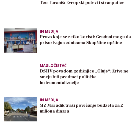
Teo Taraniš: Evropski putevi i stranputice
IN MEDIJA
Pravo koje se retko koristi: Građani mogu da
prisustvuju sednicama Skupštine opštine
MAGLOČISTAČ
DSHV povodom godišnjice „Oluje“: Žrtve ne
smeju biti predmet političke
instrumentalizacije
IN MEDIJA
MZ Maradik traži povećanje budžeta za 2
miliona dinara