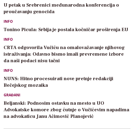
U petak u Srebrenici međunarodna konferencija o
proučavanju genocida
INFO
Tonino Picula: Srbija je postala kočničar proširenja EU
INFO
CRTA odgovorila Vučiću na omalovažavanje njihovog
istraživanja: Odavno bismo imali prevremene izbore
da naši podaci nisu tačni
INFO
NUNS: Hitno procesuirati nove pretnje redakciji
Bečejskog mozaika
GRAĐANI
Beljanski: Podnosim ostavku na mesto u UO
Advokatske komore zbog ćutnje o Vučićevim napadima
na advokaticu Janu Aćimović Planojević