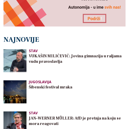
NAJNOVIJE
STAV
VUKAŠIN MILIĆEVIĆ: Jovina gimnazija u raljama
vudu pravoslavlja
JUGOSLAVIJA
Šibenski festival mraka
STAV
JAN-WERNER MÜLLER: AfD je pretnja na koju se
mora reagovati