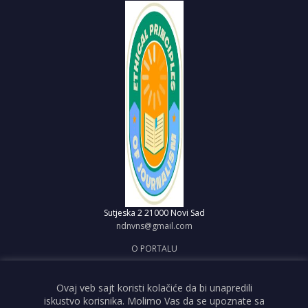
Sutjeska 2
21000 Novi Sad
ndnvns@gmail.com
O PORTALU
IMPRESUM
OBJAVI VEST
Ovaj veb sajt koristi kolačiće da bi unapredili
iskustvo korisnika. Molimo Vas da se upoznate sa
USLOVI KORIŠĆENJA