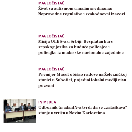
MAGLOČISTAČ
Život sa autizmom u malim sredinama:
Nepravedne regulative i svakodnevni izazovi
MAGLOČISTAČ
Misija OEBS-a u Srbiji: Besplatan kurs
srpskog jezika za buduće policajce i
policajke iz mađarske nacionalne zajednice
MAGLOČISTAČ
Premijer Macut obišao radove na Železničkoj
stanici u Subotici, pojedini lokalni mediji nisu
pozvani
IN MEDIJA
Odbornik GrađanIN-a tvrdi da se „zataškava“
stanje u vrtiću u Novim Karlovcima