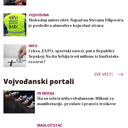
VOJVODINA
Slobodan univerzitet: Napad na Stevana Filipovića
je posledica atmosfere koju vlast stvara
INFO
Crkva, EXPO, sportski savezi, put u Republici
Srpskoj: Na šta Srbija troši milione iz budžetske
rezerve?
SVE VESTI
Vojvođanski portali
IN MEDIJA
Šta su sela tražila rebalansom: Milioni za
manifestacije, proslave i prateće troškove
MAGLOČISTAČ