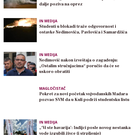
dalje poziva na oprez
IN MEDIJA
Studenti u blokadi traže odgovornost i
ostavke Nedimovića, Pavlovića i Samardžića
IN MEDIJA
Nedimović nakon izveštaja o zagađenju:
„Ostalim stručnjacima“ poručio da će se
uskoro obratiti
MAGLOČISTAČ
Pokret za novi početak vojvođanskih Mađara
pozvao SVM da u Kuli podrži studentsku listu
IN MEDIJA
„‘Vi ste havarija’: Inđijci posle novog nestanka
vode izgubili živce (i strpljenje)