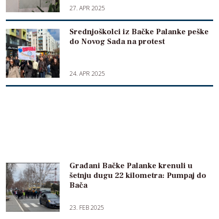
27. APR 2025
Srednjoškolci iz Bačke Palanke peške
do Novog Sada na protest
24. APR 2025
Građani Bačke Palanke krenuli u
šetnju dugu 22 kilometra: Pumpaj do
Bača
23. FEB 2025