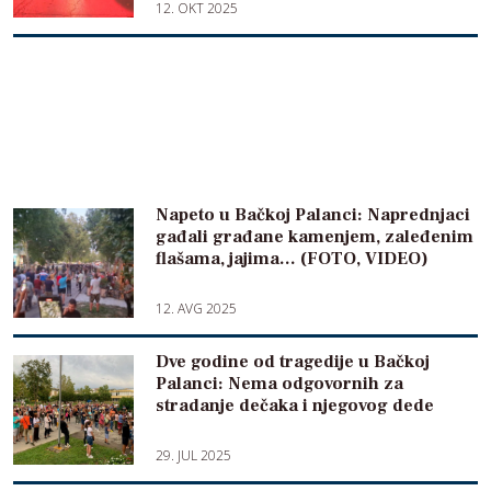
12. OKT 2025
Napeto u Bačkoj Palanci: Naprednjaci
gađali građane kamenjem, zaleđenim
flašama, jajima… (FOTO, VIDEO)
12. AVG 2025
Dve godine od tragedije u Bačkoj
Palanci: Nema odgovornih za
stradanje dečaka i njegovog dede
29. JUL 2025