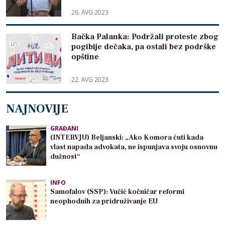
26. AVG 2023
Bačka Palanka: Podržali proteste zbog
pogibije dečaka, pa ostali bez podrške
opštine
22. AVG 2023
NAJNOVIJE
GRAĐANI
(INTERVJU) Beljanski: „Ako Komora ćuti kada
vlast napada advokata, ne ispunjava svoju osnovnu
dužnost“
INFO
Samofalov (SSP): Vučić kočničar reformi
neophodnih za pridruživanje EU