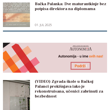
Bačka Palanka: Dve maturantkinje bez
potpisa direktora na diplomama
01. JUL 2025
(VIDEO) Zgrada škole u Bačkoj
Palanci prokišnjava iako je
rekonstruisana, učenici zabrinuti za
bezbednost