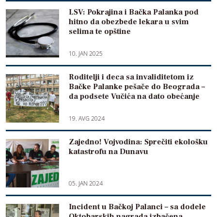
LSV: Pokrajina i Bačka Palanka pod
hitno da obezbede lekara u svim
selima te opštine
10. JAN 2025
Roditelji i deca sa invaliditetom iz
Bačke Palanke pešače do Beograda –
da podsete Vučića na dato obećanje
19. AVG 2024
Zajedno! Vojvodina: Sprečiti ekološku
katastrofu na Dunavu
05. JAN 2024
Incident u Bačkoj Palanci – sa dodele
Oktobarskih nagrada izbačena