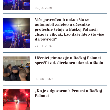
30. JUL 2026
Više povređenih nakon što se
automobil zaleteo u učesnike
protestne šetnje u Bačkoj Palanci:
„Išao je cikcak, kao da je hteo što više
da povredi“
27. JUL 2026
Učenici gimnazije u Bačkoj Palanci
sprečili v.d. direktoru ulazak u školu
30. OKT 2025
„Ko je odgovoran“: Protest u Bačkoj
Palanci