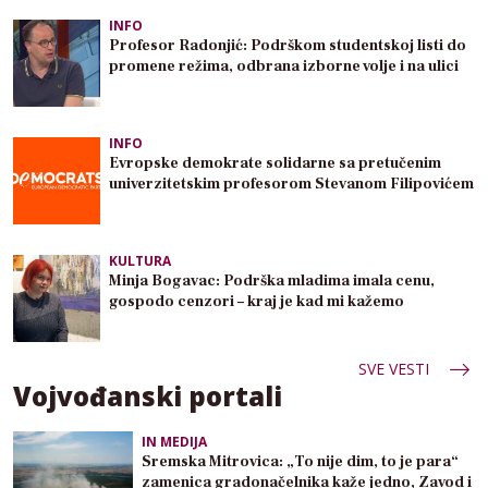
INFO
Profesor Radonjić: Podrškom studentskoj listi do
promene režima, odbrana izborne volje i na ulici
INFO
Evropske demokrate solidarne sa pretučenim
univerzitetskim profesorom Stevanom Filipovićem
KULTURA
Minja Bogavac: Podrška mladima imala cenu,
gospodo cenzori – kraj je kad mi kažemo
SVE VESTI
Vojvođanski portali
IN MEDIJA
Sremska Mitrovica: „To nije dim, to je para“
zamenica gradonačelnika kaže jedno, Zavod i