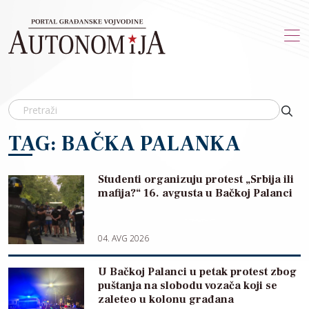
Skip to main content
TAG: BAČKA PALANKA
Studenti organizuju protest „Srbija ili
mafija?“ 16. avgusta u Bačkoj Palanci
04. AVG 2026
U Bačkoj Palanci u petak protest zbog
puštanja na slobodu vozača koji se
zaleteo u kolonu građana