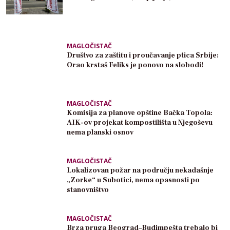
MAGLOČISTAČ
Društvo za zaštitu i proučavanje ptica Srbije:
Orao krstaš Feliks je ponovo na slobodi!
MAGLOČISTAČ
Komisija za planove opštine Bačka Topola:
AIK-ov projekat kompostilišta u Njegoševu
nema planski osnov
MAGLOČISTAČ
Lokalizovan požar na području nekadašnje
„Zorke“ u Subotici, nema opasnosti po
stanovništvo
MAGLOČISTAČ
Brza pruga Beograd–Budimpešta trebalo bi