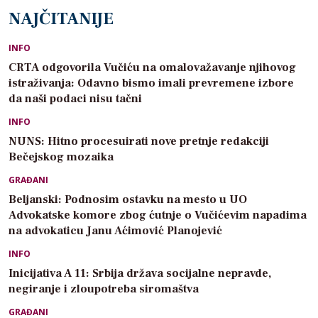
NAJČITANIJE
INFO
CRTA odgovorila Vučiću na omalovažavanje njihovog
istraživanja: Odavno bismo imali prevremene izbore
da naši podaci nisu tačni
INFO
NUNS: Hitno procesuirati nove pretnje redakciji
Bečejskog mozaika
GRAĐANI
Beljanski: Podnosim ostavku na mesto u UO
Advokatske komore zbog ćutnje o Vučićevim napadima
na advokaticu Janu Aćimović Planojević
INFO
Inicijativa A 11: Srbija država socijalne nepravde,
negiranje i zloupotreba siromaštva
GRAĐANI