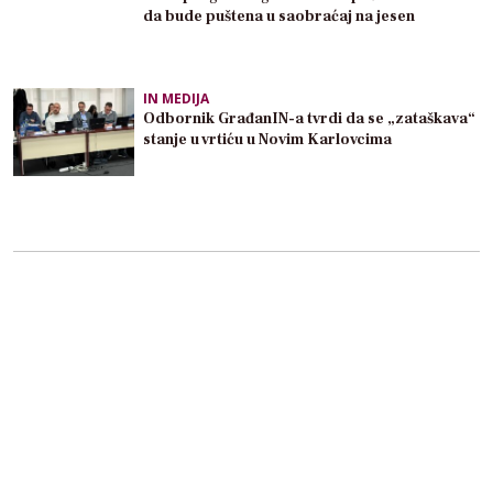
da bude puštena u saobraćaj na jesen
IN MEDIJA
Odbornik GrađanIN-a tvrdi da se „zataškava“
stanje u vrtiću u Novim Karlovcima