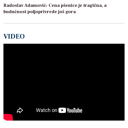
Radoslav Adamović: Cena pšenice je tragična, a
budućnost poljoprivrede još gora
VIDEO