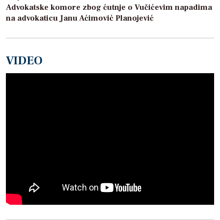
Advokatske komore zbog ćutnje o Vučićevim napadima
na advokaticu Janu Aćimović Planojević
VIDEO