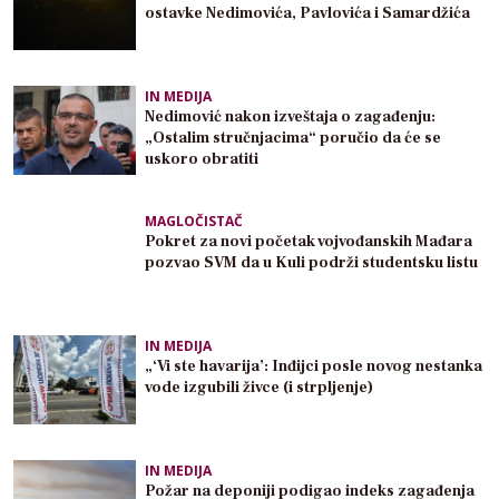
ostavke Nedimovića, Pavlovića i Samardžića
IN MEDIJA
Nedimović nakon izveštaja o zagađenju:
„Ostalim stručnjacima“ poručio da će se
uskoro obratiti
MAGLOČISTAČ
Pokret za novi početak vojvođanskih Mađara
pozvao SVM da u Kuli podrži studentsku listu
IN MEDIJA
„‘Vi ste havarija’: Inđijci posle novog nestanka
vode izgubili živce (i strpljenje)
IN MEDIJA
Požar na deponiji podigao indeks zagađenja