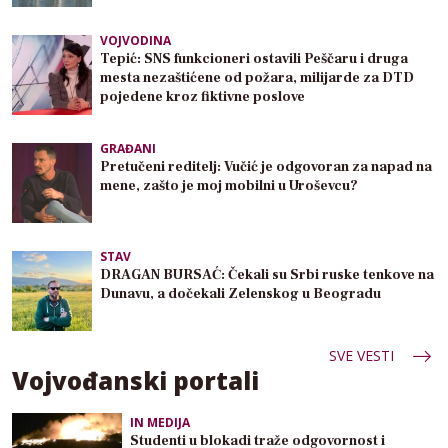
VOJVODINA
Tepić: SNS funkcioneri ostavili Peščaru i druga
mesta nezaštićene od požara, milijarde za DTD
pojedene kroz fiktivne poslove
GRAĐANI
Pretučeni reditelj: Vučić je odgovoran za napad na
mene, zašto je moj mobilni u Uroševcu?
STAV
DRAGAN BURSAĆ: Čekali su Srbi ruske tenkove na
Dunavu, a dočekali Zelenskog u Beogradu
SVE VESTI
Vojvođanski portali
IN MEDIJA
Studenti u blokadi traže odgovornost i