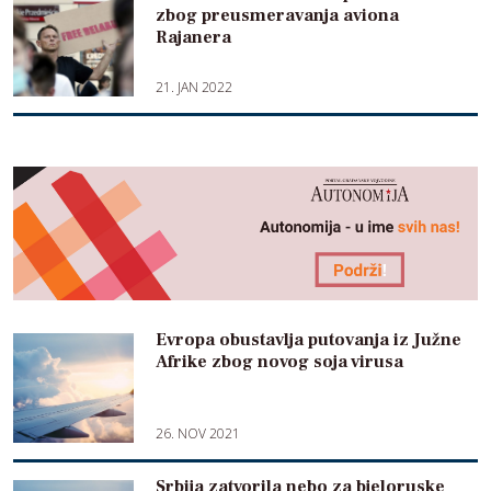
zbog preusmeravanja aviona
Rajanera
21. JAN 2022
Evropa obustavlja putovanja iz Južne
Afrike zbog novog soja virusa
26. NOV 2021
Srbija zatvorila nebo za bjeloruske