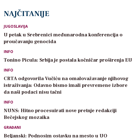
NAJČITANIJE
JUGOSLAVIJA
U petak u Srebrenici međunarodna konferencija o
proučavanju genocida
INFO
Tonino Picula: Srbija je postala kočničar proširenja EU
INFO
CRTA odgovorila Vučiću na omalovažavanje njihovog
istraživanja: Odavno bismo imali prevremene izbore
da naši podaci nisu tačni
INFO
NUNS: Hitno procesuirati nove pretnje redakciji
Bečejskog mozaika
GRAĐANI
Beljanski: Podnosim ostavku na mesto u UO