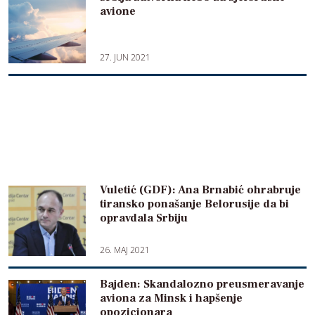
avione
27. JUN 2021
Vuletić (GDF): Ana Brnabić ohrabruje
tiransko ponašanje Belorusije da bi
opravdala Srbiju
26. MAJ 2021
Bajden: Skandalozno preusmeravanje
aviona za Minsk i hapšenje
opozicionara