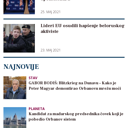
25. MAJ 2021
Lideri EU osudili hapšenje beloruskog
aktiviste
23. MAJ 2021
NAJNOVIJE
STAV
GABOR BODIŠ: Blitzkrieg na Dunavu – Kako je
Peter Magyar demontirao Orbanovu mrežu moći
PLANETA
Kandidat za mađarskog predsednika čovek koji je
pobedio Orbanov sistem