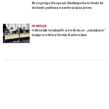
Brza pruga Beograd–Budimpešta trebalo bi
da bude puštena u saobraćaj na jesen
IN MEDIJA
Odbornik GrađanIN-a tvrdi da se „zataškava“
stanje u vrtiću u Novim Karlovcima