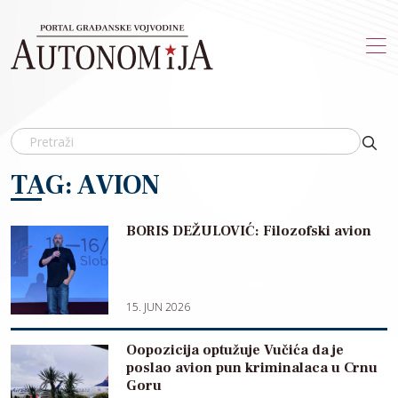
Skip to main content
TAG: AVION
BORIS DEŽULOVIĆ: Filozofski avion
15. JUN 2026
Oopozicija optužuje Vučića da je
poslao avion pun kriminalaca u Crnu
Goru