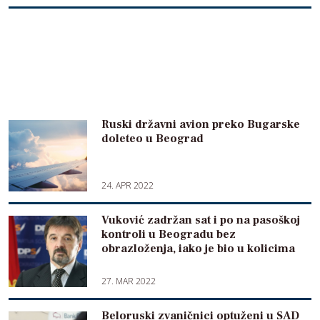
Ruski državni avion preko Bugarske
doleteo u Beograd
24. APR 2022
Vuković zadržan sat i po na pasoškoj
kontroli u Beogradu bez
obrazloženja, iako je bio u kolicima
27. MAR 2022
Beloruski zvaničnici optuženi u SAD