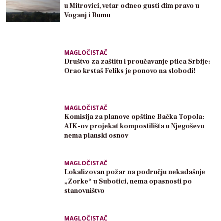
u Mitrovici, vetar odneo gusti dim pravo u
Voganj i Rumu
MAGLOČISTAČ
Društvo za zaštitu i proučavanje ptica Srbije:
Orao krstaš Feliks je ponovo na slobodi!
MAGLOČISTAČ
Komisija za planove opštine Bačka Topola:
AIK-ov projekat kompostilišta u Njegoševu
nema planski osnov
MAGLOČISTAČ
Lokalizovan požar na području nekadašnje
„Zorke“ u Subotici, nema opasnosti po
stanovništvo
MAGLOČISTAČ