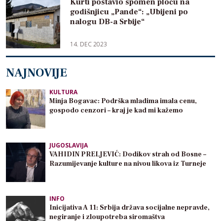
Kurti postavio spomen ploču na
godišnjicu „Pande“: „Ubijeni po
nalogu DB-a Srbije“
14. DEC 2023
NAJNOVIJE
KULTURA
Minja Bogavac: Podrška mladima imala cenu,
gospodo cenzori – kraj je kad mi kažemo
JUGOSLAVIJA
VAHIDIN PRELJEVIĆ: Dodikov strah od Bosne –
Razumijevanje kulture na nivou likova iz Turneje
INFO
Inicijativa A 11: Srbija država socijalne nepravde,
negiranje i zloupotreba siromaštva