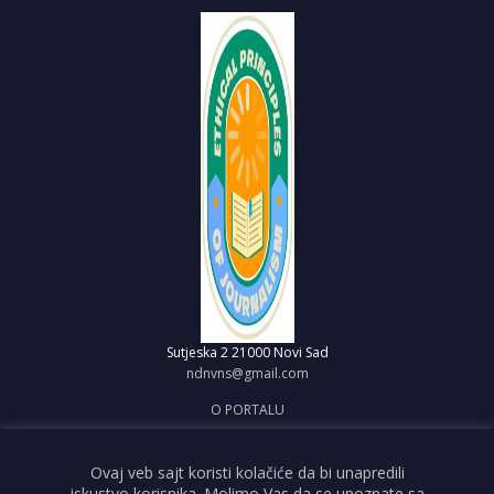
Sutjeska 2
21000 Novi Sad
ndnvns@gmail.com
O PORTALU
IMPRESUM
OBJAVI VEST
Ovaj veb sajt koristi kolačiće da bi unapredili
iskustvo korisnika. Molimo Vas da se upoznate sa