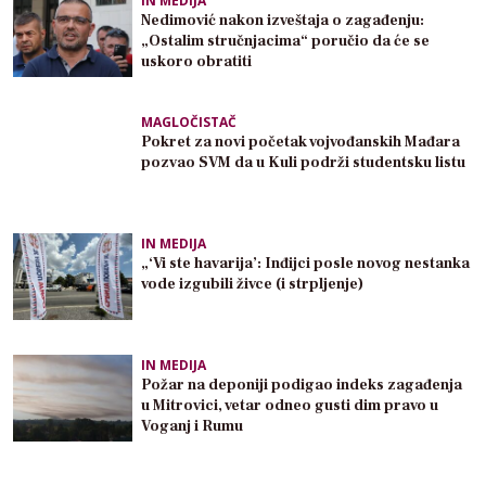
IN MEDIJA
Nedimović nakon izveštaja o zagađenju:
„Ostalim stručnjacima“ poručio da će se
uskoro obratiti
MAGLOČISTAČ
Pokret za novi početak vojvođanskih Mađara
pozvao SVM da u Kuli podrži studentsku listu
IN MEDIJA
„‘Vi ste havarija’: Inđijci posle novog nestanka
vode izgubili živce (i strpljenje)
IN MEDIJA
Požar na deponiji podigao indeks zagađenja
u Mitrovici, vetar odneo gusti dim pravo u
Voganj i Rumu