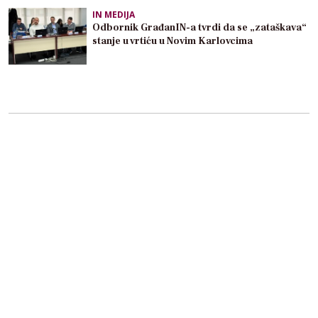
IN MEDIJA
Odbornik GrađanIN-a tvrdi da se „zataškava“
stanje u vrtiću u Novim Karlovcima