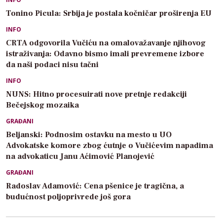
Tonino Picula: Srbija je postala kočničar proširenja EU
INFO
CRTA odgovorila Vučiću na omalovažavanje njihovog
istraživanja: Odavno bismo imali prevremene izbore
da naši podaci nisu tačni
INFO
NUNS: Hitno procesuirati nove pretnje redakciji
Bečejskog mozaika
GRAĐANI
Beljanski: Podnosim ostavku na mesto u UO
Advokatske komore zbog ćutnje o Vučićevim napadima
na advokaticu Janu Aćimović Planojević
GRAĐANI
Radoslav Adamović: Cena pšenice je tragična, a
budućnost poljoprivrede još gora