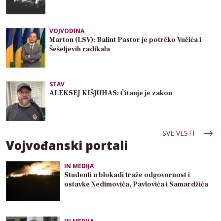
VOJVODINA
Marton (LSV): Balint Pastor je potrčko Vučića i
Šešeljevih radikala
STAV
ALEKSEJ KIŠJUHAS: Čitanje je zakon
SVE VESTI
Vojvođanski portali
IN MEDIJA
Studenti u blokadi traže odgovornost i
ostavke Nedimovića, Pavlovića i Samardžića