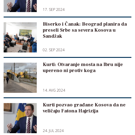
17. SEP 2024
Biserko i Čanak: Beograd planira da
preseli Srbe sa severa Kosova u
Sandžak
02. SEP 2024
Kurti: Otvaranje mosta na Ibru nije
upereno ni protiv koga
14. AVG 2024
Kurti pozvao građane Kosova da ne
veličaju Fatona Hajrizija
24. JUL 2024