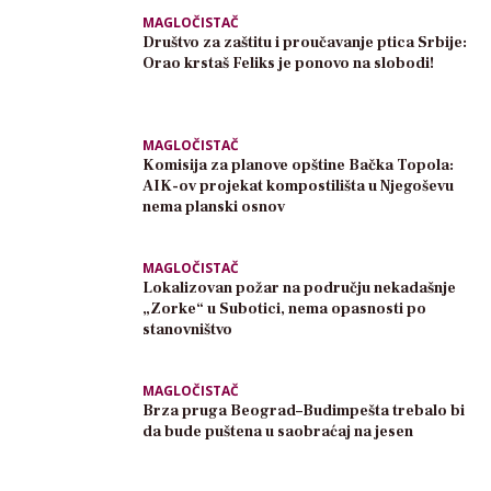
MAGLOČISTAČ
Društvo za zaštitu i proučavanje ptica Srbije:
Orao krstaš Feliks je ponovo na slobodi!
MAGLOČISTAČ
Komisija za planove opštine Bačka Topola:
AIK-ov projekat kompostilišta u Njegoševu
nema planski osnov
MAGLOČISTAČ
Lokalizovan požar na području nekadašnje
„Zorke“ u Subotici, nema opasnosti po
stanovništvo
MAGLOČISTAČ
Brza pruga Beograd–Budimpešta trebalo bi
da bude puštena u saobraćaj na jesen