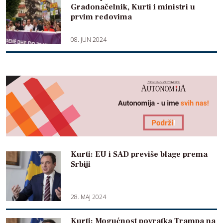
Gradonačelnik, Kurti i ministri u
prvim redovima
08. JUN 2024
Kurti: EU i SAD previše blage prema
Srbiji
28. MAJ 2024
Kurti: Mogućnost povratka Trampa na