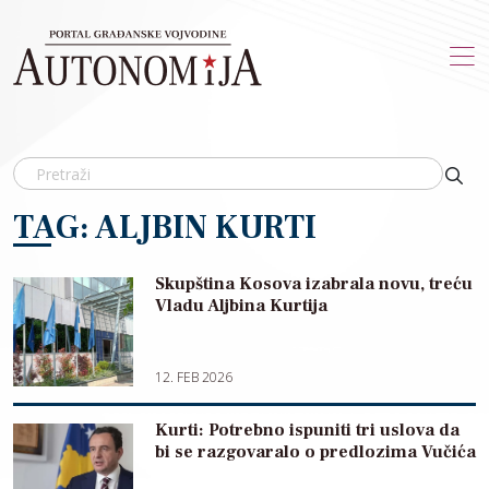
Skip to main content
TAG: ALJBIN KURTI
Skupština Kosova izabrala novu, treću
Vladu Aljbina Kurtija
12. FEB 2026
Kurti: Potrebno ispuniti tri uslova da
bi se razgovaralo o predlozima Vučića