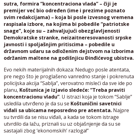
sutra, formira “koncentraciona vlada” – čiji je
premijer već bio određen (ime i prezime poznato
svim redakcijama) – koja bi posle izvesnog vremena
raspisala izbore, na kojima bi pobedile “patriotske
snage”, koje su – zahvaljujući obezglavljenosti
Demokratske stranke, neizaitneresovanosti srpske
javnosti i spoljašnjim pritiscima – pobedile u
državnom udaru sa odloženim dejstvom na izborima
održanim maltene na godišnjicu Đinđićevog ubistva.
Evo nekih materijalnih dokaza: Nedugo posle atentata,
pre nego što je proglašeno vanredno stanje i pokrenuta
policijska akcija “Sablja”, verovatno misleći da sve ide po
planu,
Koštunica je izjavio sledeće: “Treba praviti
koncentracionu vladu”
. U istrazi koja je tokom “Sablje”
usledila utvrđeno je da su se
Koštuničini savetnici
viđali sa ubicama neposredno pre atentata.
Najpre
su tvrdili da se nisu viđali, a kada se tokom istrage
utvrdilo da lažu, priznali su uz objašnjenje da su se
sastajali zbog ‘ekonomskih’ razloga!”