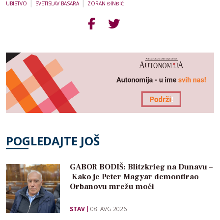
|
|
UBISTVO
SVETISLAV BASARA
ZORAN ĐINĐIĆ
POGLEDAJTE JOŠ
GABOR BODIŠ: Blitzkrieg na Dunavu –
Kako je Peter Magyar demontirao
Orbanovu mrežu moći
STAV
08. AVG 2026