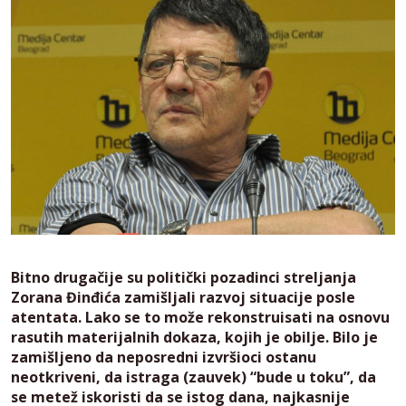
Bitno drugačije su politički pozadinci streljanja
Zorana Đinđića zamišljali razvoj situacije posle
atentata. Lako se to može rekonstruisati na osnovu
rasutih materijalnih dokaza, kojih je obilje. Bilo je
zamišljeno da neposredni izvršioci ostanu
neotkriveni, da istraga (zauvek) “bude u toku”, da
se metež iskoristi da se istog dana, najkasnije