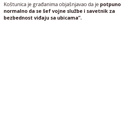
Koštunica je građanima objašnjavao da je
potpuno
normalno da se šef vojne službe i savetnik za
bezbednost viđaju sa ubicama”.