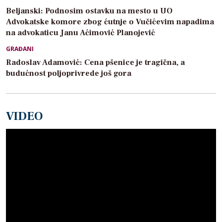
Beljanski: Podnosim ostavku na mesto u UO
Advokatske komore zbog ćutnje o Vučićevim napadima
na advokaticu Janu Aćimović Planojević
GRAĐANI
Radoslav Adamović: Cena pšenice je tragična, a
budućnost poljoprivrede još gora
VIDEO