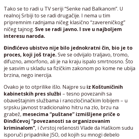
Tako se to radi u TV seriji “Senke nad Balkanom”. U
realnoj Srbiji to se radi drugačije. I nema u tim
pripremnim radnjama ničeg klasično “zavereničkog”
ničeg tajnog.
Sve se radi javno. I sve u najboljem
interesu naroda.
Đinđićevo ubistvo nije bilo jednokratni čin, bio je to
proces, koji još traje.
Sve se odvijalo traljavo, tromo,
difuzno, amorfono, ali je na kraju ispalo smrtnosno. Što
je sasvim u skladu sa fizičkim zakonom po kome ne ubija
brzina, nego inercija.
Ovako je to otprilike išlo. Najpre su
iz Koštuničinih
kabinetskih pres službi
– tesno povezanih sa
obaveštajnim službama i ranozločinačkim lobijem – u
srpsku javnost tradicionalno hitru na zlo, brzu na
grabež,
mesecima “puštane” izmišljene priče o
Đinđićevoj “povezanosti sa organizovanim
kriminalom”
, i čvrstoj rešenosti Vlade da Haškom sudu
isporuči pripadnike JSO, od kojih su mnogi debelo