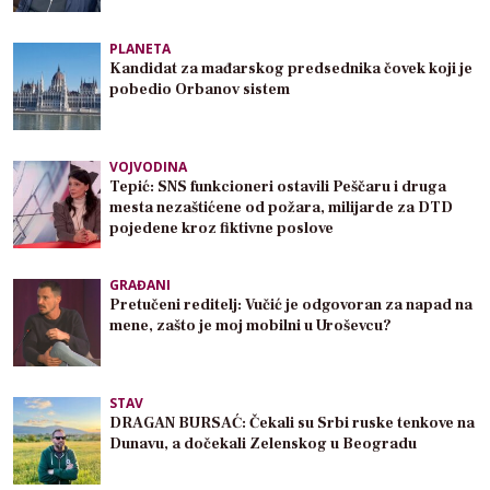
PLANETA
Kandidat za mađarskog predsednika čovek koji je
pobedio Orbanov sistem
VOJVODINA
Tepić: SNS funkcioneri ostavili Peščaru i druga
mesta nezaštićene od požara, milijarde za DTD
pojedene kroz fiktivne poslove
GRAĐANI
Pretučeni reditelj: Vučić je odgovoran za napad na
mene, zašto je moj mobilni u Uroševcu?
STAV
DRAGAN BURSAĆ: Čekali su Srbi ruske tenkove na
Dunavu, a dočekali Zelenskog u Beogradu