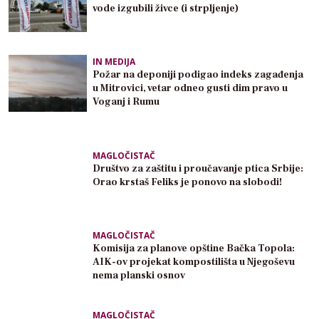
vode izgubili živce (i strpljenje)
IN MEDIJA
Požar na deponiji podigao indeks zagađenja
u Mitrovici, vetar odneo gusti dim pravo u
Voganj i Rumu
MAGLOČISTAČ
Društvo za zaštitu i proučavanje ptica Srbije:
Orao krstaš Feliks je ponovo na slobodi!
MAGLOČISTAČ
Komisija za planove opštine Bačka Topola:
AIK-ov projekat kompostilišta u Njegoševu
nema planski osnov
MAGLOČISTAČ