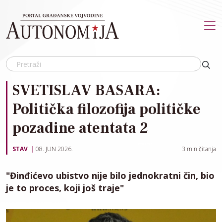
Skip to main content
SVETISLAV BASARA:
Politička filozofija političke
pozadine atentata 2
STAV
08. JUN 2026.
3
min čitanja
"Đinđićevo ubistvo nije bilo jednokratni čin, bio
je to proces, koji još traje"