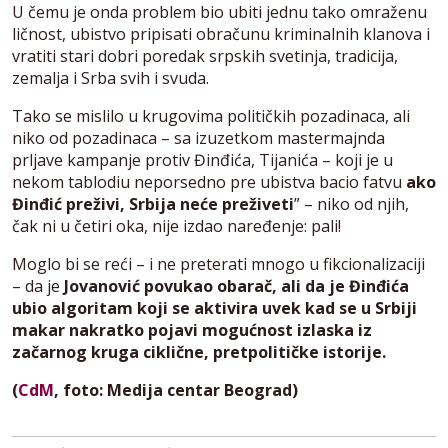
U čemu je onda problem bio ubiti jednu tako omraženu
ličnost, ubistvo pripisati obračunu kriminalnih klanova i
vratiti stari dobri poredak srpskih svetinja, tradicija,
zemalja i Srba svih i svuda.
Tako se mislilo u krugovima političkih pozadinaca, ali
niko od pozadinaca – sa izuzetkom mastermajnda
prljave kampanje protiv Đinđića, Tijanića – koji je u
nekom tablodiu neporsedno pre ubistva bacio fatvu
ako
Đinđić preživi, Srbija neće preživeti
” – niko od njih,
čak ni u četiri oka, nije izdao naređenje: pali!
Moglo bi se reći – i ne preterati mnogo u fikcionalizaciji
– da je
Jovanović povukao obarač, ali da je Đinđića
ubio algoritam koji se aktivira uvek kad se u Srbiji
makar nakratko pojavi mogućnost izlaska iz
začarnog kruga ciklične, pretpolitičke istorije.
(
CdM
, foto: Medija centar Beograd)