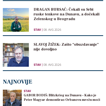
DRAGAN BURSAĆ: Čekali su Srbi
ruske tenkove na Dunavu, a dočekali
Zelenskog u Beogradu
STAV
08. AVG 2026
SLAVOJ ŽIŽEK: Zašto “obuzdavanje”
nije dovoljno
STAV
08. AVG 2026
NAJNOVIJE
STAV
GABOR BODIŠ: Blitzkrieg na Dunavu – Kako je
Peter Magyar demontirao Orbanovu mrežu moći