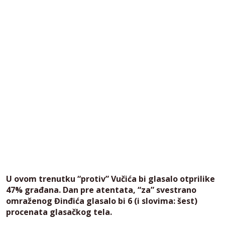
U ovom trenutku “protiv” Vučića bi glasalo otprilike
47% građana. Dan pre atentata, “za” svestrano
omraženog Đinđića glasalo bi 6 (i slovima: šest)
procenata glasačkog tela.