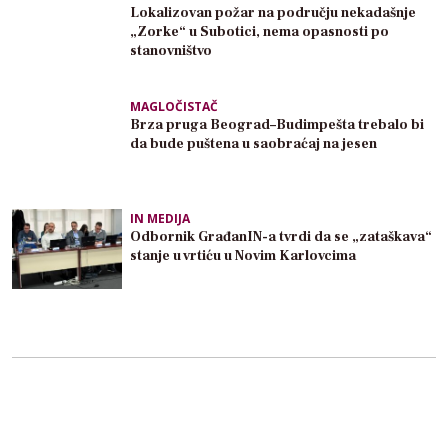
Lokalizovan požar na području nekadašnje
„Zorke“ u Subotici, nema opasnosti po
stanovništvo
MAGLOČISTAČ
Brza pruga Beograd–Budimpešta trebalo bi
da bude puštena u saobraćaj na jesen
IN MEDIJA
Odbornik GrađanIN-a tvrdi da se „zataškava“
stanje u vrtiću u Novim Karlovcima