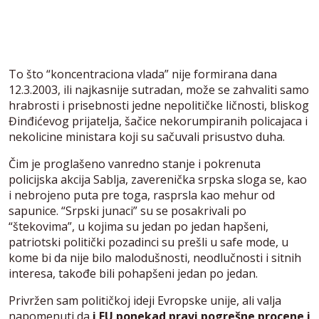
To što “koncentraciona vlada” nije formirana dana
12.3.2003, ili najkasnije sutradan, može se zahvaliti samo
hrabrosti i prisebnosti jedne nepolitičke ličnosti, bliskog
Đinđićevog prijatelja, šačice nekorumpiranih policajaca i
nekolicine ministara koji su sačuvali prisustvo duha.
Čim je proglašeno vanredno stanje i pokrenuta
policijska akcija Sablja, zaverenička srpska sloga se, kao
i nebrojeno puta pre toga, rasprsla kao mehur od
sapunice. “Srpski junaci” su se posakrivali po
“štekovima”, u kojima su jedan po jedan hapšeni,
patriotski politički pozadinci su prešli u safe mode, u
kome bi da nije bilo malodušnosti, neodlučnosti i sitnih
interesa, takođe bili pohapšeni jedan po jedan.
Privržen sam političkoj ideji Evropske unije, ali valja
napomenuti da
i EU ponekad pravi pogrešne procene i