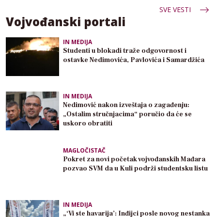
SVE VESTI
Vojvođanski portali
IN MEDIJA
Studenti u blokadi traže odgovornost i
ostavke Nedimovića, Pavlovića i Samardžića
IN MEDIJA
Nedimović nakon izveštaja o zagađenju:
„Ostalim stručnjacima“ poručio da će se
uskoro obratiti
MAGLOČISTAČ
Pokret za novi početak vojvođanskih Mađara
pozvao SVM da u Kuli podrži studentsku listu
IN MEDIJA
„‘Vi ste havarija’: Inđijci posle novog nestanka