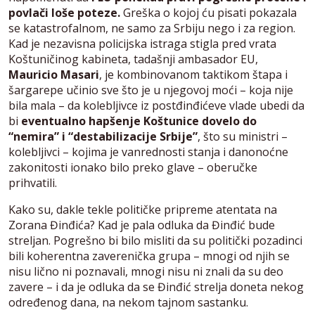
povlači loše poteze.
Greška o kojoj ću pisati pokazala
se katastrofalnom, ne samo za Srbiju nego i za region.
Kad je nezavisna policijska istraga stigla pred vrata
Koštuničinog kabineta, tadašnji ambasador EU,
Mauricio Masari
, je kombinovanom taktikom štapa i
šargarepe učinio sve što je u njegovoj moći – koja nije
bila mala – da kolebljivce iz postđinđićeve vlade ubedi da
bi
eventualno hapšenje Koštunice dovelo do
“nemira” i “destabilizacije Srbije”
, što su ministri –
kolebljivci – kojima je vanrednosti stanja i danonoćne
zakonitosti ionako bilo preko glave – oberučke
prihvatili.
Kako su, dakle tekle političke pripreme atentata na
Zorana Đinđića? Kad je pala odluka da Đinđić bude
streljan. Pogrešno bi bilo misliti da su politički pozadinci
bili koherentna zaverenička grupa – mnogi od njih se
nisu lično ni poznavali, mnogi nisu ni znali da su deo
zavere – i da je odluka da se Đinđić strelja doneta nekog
određenog dana, na nekom tajnom sastanku.