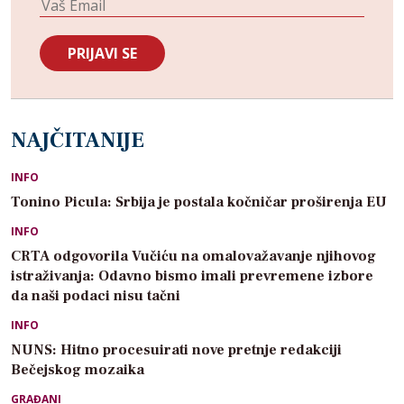
NAJČITANIJE
INFO
Tonino Picula: Srbija je postala kočničar proširenja EU
INFO
CRTA odgovorila Vučiću na omalovažavanje njihovog
istraživanja: Odavno bismo imali prevremene izbore
da naši podaci nisu tačni
INFO
NUNS: Hitno procesuirati nove pretnje redakciji
Bečejskog mozaika
GRAĐANI