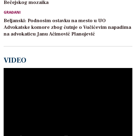
Bečejskog mozaika
GRAĐANI
Beljanski: Podnosim ostavku na mesto u UO
Advokatske komore zbog ćutnje o Vučićevim napadima
na advokaticu Janu Aćimović Planojević
VIDEO