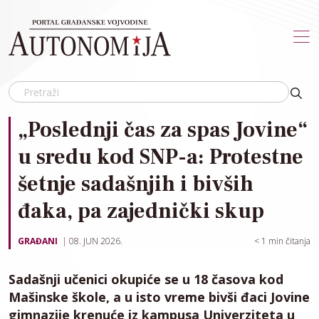
Skip to main content
„Poslednji čas za spas Jovine“
u sredu kod SNP-a: Protestne
šetnje sadašnjih i bivših
đaka, pa zajednički skup
GRAĐANI
08. JUN 2026.
< 1
min čitanja
Sadašnji učenici okupiće se u 18 časova kod
Mašinske škole, a u isto vreme bivši đaci Jovine
gimnazije krenuće iz kampusa Univerziteta u