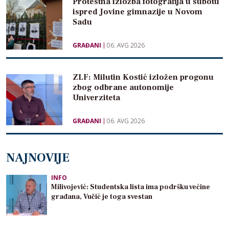
Protestna izložba fotografija u subotu
ispred Jovine gimnazije u Novom
Sadu
GRAĐANI
06. AVG 2026
ZLF: Milutin Kostić izložen progonu
zbog odbrane autonomije
Univerziteta
GRAĐANI
06. AVG 2026
NAJNOVIJE
INFO
Milivojević: Studentska lista ima podršku većine
građana, Vučić je toga svestan