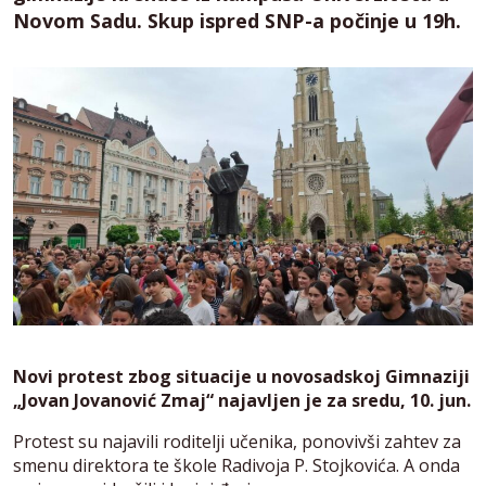
Novom Sadu. Skup ispred SNP-a počinje u 19h.
Novi protest zbog situacije u novosadskoj Gimnaziji
„Jovan Jovanović Zmaj“ najavljen je za sredu, 10. jun.
Protest su najavili roditelji učenika, ponovivši zahtev za
smenu direktora te škole Radivoja P. Stojkovića. A onda