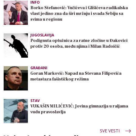
INFO
Borko Stefanović: Vučićeva i Glišićeva radikalska
vlast jedino zna da širi mržnju i svađa Srbiju sa
svima u regionu
JUGOSLAVIJA
Podignuta optužnica za ratne zločine u Đakovici
protiv 20 osoba, među njima i Milan Radoičić
GRAĐANI
Goran Marković: Napad na Stevana Filipovića
metastaza fašističkog režima
STAV
VUKAŠIN MILIĆEVIĆ: Jovina gimnazija u raljama
vudu pravoslavlja
SVE VESTI