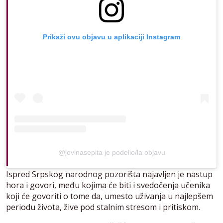
Prikaži ovu objavu u aplikaciji Instagram
@jovinasepita je podelio/la objavu
Ispred Srpskog narodnog pozorišta najavljen je nastup
hora i govori, među kojima će biti i svedočenja učenika
koji će govoriti o tome da, umesto uživanja u najlepšem
periodu života, žive pod stalnim stresom i pritiskom.