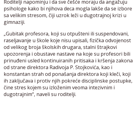
Roditelji napominju i da sve češće moraju da angažuju
psihologe kako bi njihova deca mogla lakše da se izbore
sa velikim stresom, čiji uzrok leži u dugotrajnoj krizi u
gimnaziji.
„Gubitak profesora, koji su otpušteni ili suspendovani,
raseljavanje u škole koje nisu upisali, fizička odvojenost
od velikog broja školskih drugara, stalni štrajkovi
upozorenja i obustave nastave na koje su profesori bili
prinuđeni usled kontinuiranih pritisaka i kršenja zakona
od strane direktora Radivoja P. Stojkovića, kao i
konstantan strah od ponašanja direktora koji kleči, koji
ih zaključava i protiv njih pokreće disciplinske postupke,
čine stres kojem su izloženim veoma intezivnim i
dugotrajnim“, naveli su roditelji.