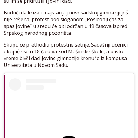
su im se pridružili i Jovini đaci.
Budući da kriza u najstarijoj novosadskoj gimnaziji još
nije rešena, protest pod sloganom „Poslednji čas za
spas Jovine“ u sredu će biti održan u 19 časova ispred
Srpskog narodnog pozorišta.
Skupu će prethoditi protestne šetnje. Sadašnji učenici
okupiće se u 18 časova kod Mašinske škole, a u isto
vreme bivši đaci Jovine gimnazije krenuće iz kampusa
Univerziteta u Novom Sadu.