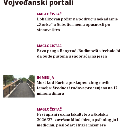
Vojvođanski portali
MAGLOČISTAČ
Lokalizovan požar na području nekadašnje
„Zorke“ u Subotici, nema opasnosti po
stanovništvo
MAGLOČISTAČ
Brza pruga Beograd–Budimpešta trebalo bi
da bude puštena u saobraćaj na jesen
IN MEDIJA
Most kod Barice poskupeo zbog novih
temelja: Vrednost radova procenjena na 17
miliona dinara
MAGLOČISTAČ
Prvi upisni rok na fakultete za školsku
2026/27. završen: Mladi biraju psihologiju i
medicinu, poslodavci traže inženjere