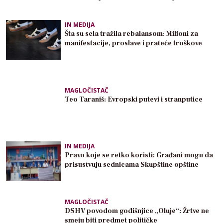
IN MEDIJA
Šta su sela tražila rebalansom: Milioni za
manifestacije, proslave i prateće troškove
MAGLOČISTAČ
Teo Taraniš: Evropski putevi i stranputice
IN MEDIJA
Pravo koje se retko koristi: Građani mogu da
prisustvuju sednicama Skupštine opštine
MAGLOČISTAČ
DSHV povodom godišnjice „Oluje“: Žrtve ne
smeju biti predmet političke