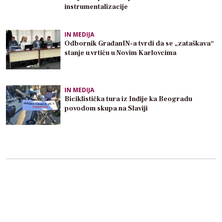
instrumentalizacije
IN MEDIJA
Odbornik GrađanIN-a tvrdi da se „zataškava“
stanje u vrtiću u Novim Karlovcima
IN MEDIJA
Biciklistička tura iz Inđije ka Beogradu
povodom skupa na Slaviji