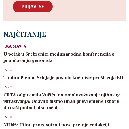
NAJČITANIJE
JUGOSLAVIJA
U petak u Srebrenici međunarodna konferencija o
proučavanju genocida
INFO
Tonino Picula: Srbija je postala kočničar proširenja EU
INFO
CRTA odgovorila Vučiću na omalovažavanje njihovog
istraživanja: Odavno bismo imali prevremene izbore
da naši podaci nisu tačni
INFO
NUNS: Hitno procesuirati nove pretnje redakciji