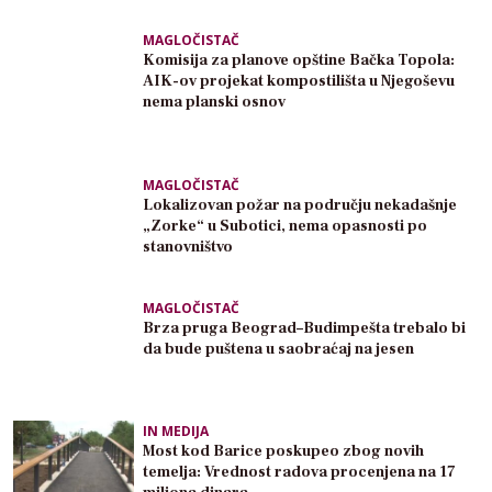
MAGLOČISTAČ
Komisija za planove opštine Bačka Topola:
AIK-ov projekat kompostilišta u Njegoševu
nema planski osnov
MAGLOČISTAČ
Lokalizovan požar na području nekadašnje
„Zorke“ u Subotici, nema opasnosti po
stanovništvo
MAGLOČISTAČ
Brza pruga Beograd–Budimpešta trebalo bi
da bude puštena u saobraćaj na jesen
IN MEDIJA
Most kod Barice poskupeo zbog novih
temelja: Vrednost radova procenjena na 17