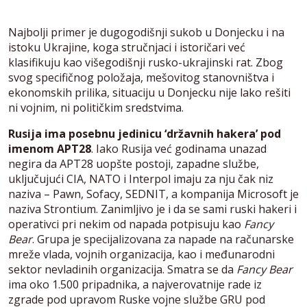
Najbolji primer je dugogodišnji sukob u Donjecku i na
istoku Ukrajine, koga stručnjaci i istoričari već
klasifikuju kao višegodišnji rusko-ukrajinski rat. Zbog
svog specifičnog položaja, mešovitog stanovništva i
ekonomskih prilika, situaciju u Donjecku nije lako rešiti
ni vojnim, ni političkim sredstvima.
Rusija ima posebnu jedinicu ‘državnih hakera’ pod
imenom APT28
. Iako Rusija već godinama unazad
negira da APT28 uopšte postoji, zapadne službe,
uključujući CIA, NATO i Interpol imaju za nju čak niz
naziva – Pawn, Sofacy, SEDNIT, a kompanija Microsoft je
naziva Strontium. Zanimljivo je i da se sami ruski hakeri i
operativci pri nekim od napada potpisuju kao
Fancy
Bear
. Grupa je specijalizovana za napade na računarske
mreže vlada, vojnih organizacija, kao i međunarodni
sektor nevladinih organizacija. Smatra se da
Fancy Bear
ima oko 1.500 pripadnika, a najverovatnije rade iz
zgrade pod upravom Ruske vojne službe GRU pod