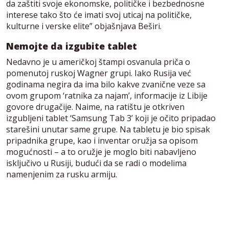
da zaštiti svoje ekonomske, političke i bezbednosne
interese tako što će imati svoj uticaj na političke,
kulturne i verske elite” objašnjava Beširi.
Nemojte da izgubite tablet
Nedavno je u američkoj štampi osvanula priča o
pomenutoj ruskoj Wagner grupi. Iako Rusija već
godinama negira da ima bilo kakve zvanične veze sa
ovom grupom ‘ratnika za najam’, informacije iz Libije
govore drugačije. Naime, na ratištu je otkriven
izgubljeni tablet ‘Samsung Tab 3’ koji je očito pripadao
starešini unutar same grupe. Na tabletu je bio spisak
pripadnika grupe, kao i inventar oružja sa opisom
mogućnosti – a to oružje je moglo biti nabavljeno
isključivo u Rusiji, budući da se radi o modelima
namenjenim za rusku armiju.