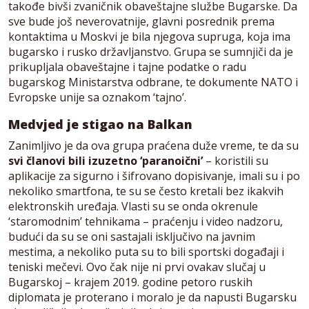
takođe bivši zvaničnik obaveštajne službe Bugarske. Da
sve bude još neverovatnije, glavni posrednik prema
kontaktima u Moskvi je bila njegova supruga, koja ima
bugarsko i rusko državljanstvo. Grupa se sumnjiči da je
prikupljala obaveštajne i tajne podatke o radu
bugarskog Ministarstva odbrane, te dokumente NATO i
Evropske unije sa oznakom ‘tajno’.
Medvjed je stigao na Balkan
Zanimljivo je da ova grupa praćena duže vreme, te da su
svi članovi bili izuzetno ‘paranoični’
– koristili su
aplikacije za sigurno i šifrovano dopisivanje, imali su i po
nekoliko smartfona, te su se često kretali bez ikakvih
elektronskih uređaja. Vlasti su se onda okrenule
‘staromodnim’ tehnikama – praćenju i video nadzoru,
budući da su se oni sastajali isključivo na javnim
mestima, a nekoliko puta su to bili sportski događaji i
teniski mečevi. Ovo čak nije ni prvi ovakav slučaj u
Bugarskoj – krajem 2019. godine petoro ruskih
diplomata je proterano i moralo je da napusti Bugarsku