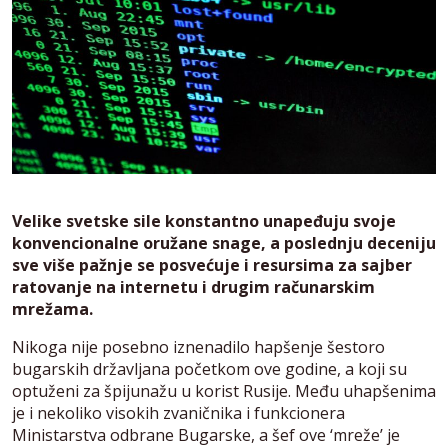
Velike svetske sile konstantno unapeđuju svoje
konvencionalne oružane snage, a poslednju deceniju
sve više pažnje se posvećuje i resursima za sajber
ratovanje na internetu i drugim računarskim
mrežama.
Nikoga nije posebno iznenadilo hapšenje šestoro
bugarskih državljana početkom ove godine, a koji su
optuženi za špijunažu u korist Rusije. Među uhapšenima
je i nekoliko visokih zvaničnika i funkcionera
Ministarstva odbrane Bugarske, a šef ove ‘mreže’ je