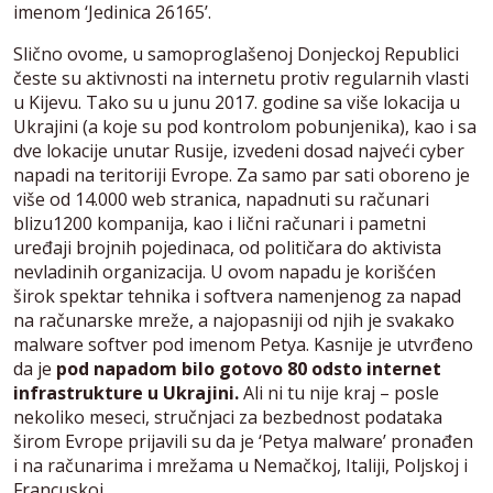
imenom ‘Jedinica 26165’.
Slično ovome, u samoproglašenoj Donjeckoj Republici
česte su aktivnosti na internetu protiv regularnih vlasti
u Kijevu. Tako su u junu 2017. godine sa više lokacija u
Ukrajini (a koje su pod kontrolom pobunjenika), kao i sa
dve lokacije unutar Rusije, izvedeni dosad najveći cyber
napadi na teritoriji Evrope. Za samo par sati oboreno je
više od 14.000 web stranica, napadnuti su računari
blizu1200 kompanija, kao i lični računari i pametni
uređaji brojnih pojedinaca, od političara do aktivista
nevladinih organizacija. U ovom napadu je korišćen
širok spektar tehnika i softvera namenjenog za napad
na računarske mreže, a najopasniji od njih je svakako
malware softver pod imenom Petya. Kasnije je utvrđeno
da je
pod napadom bilo gotovo 80 odsto internet
infrastrukture u Ukrajini.
Ali ni tu nije kraj – posle
nekoliko meseci, stručnjaci za bezbednost podataka
širom Evrope prijavili su da je ‘Petya malware’ pronađen
i na računarima i mrežama u Nemačkoj, Italiji, Poljskoj i
Francuskoj.