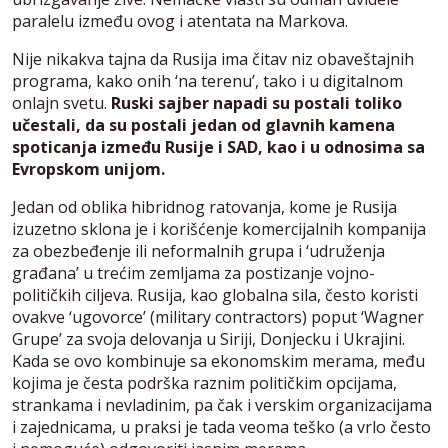
paralelu između ovog i atentata na Markova.
Nije nikakva tajna da Rusija ima čitav niz obaveštajnih
programa, kako onih ‘na terenu’, tako i u digitalnom
onlajn svetu.
Ruski sajber napadi su postali toliko
učestali, da su postali jedan od glavnih kamena
spoticanja između Rusije i SAD, kao i u odnosima sa
Evropskom unijom.
Jedan od oblika hibridnog ratovanja, kome je Rusija
izuzetno sklona je i korišćenje komercijalnih kompanija
za obezbeđenje ili neformalnih grupa i ‘udruženja
građana’ u trećim zemljama za postizanje vojno-
političkih ciljeva. Rusija, kao globalna sila, često koristi
ovakve ‘ugovorce’ (military contractors) poput ‘Wagner
Grupe’ za svoja delovanja u Siriji, Donjecku i Ukrajini.
Kada se ovo kombinuje sa ekonomskim merama, među
kojima je česta podrška raznim političkim opcijama,
strankama i nevladinim, pa čak i verskim organizacijama
i zajednicama, u praksi je tada veoma teško (a vrlo često