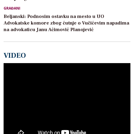
GRAĐANI
Beljanski: Podnosim ostavku na mesto u UO
Advokatske komore zbog ćutnje o Vučićevim napadima
na advokaticu Janu Aćimović Planojević
VIDEO