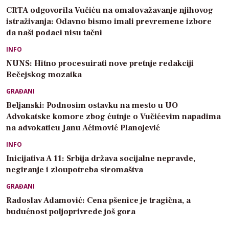
CRTA odgovorila Vučiću na omalovažavanje njihovog
istraživanja: Odavno bismo imali prevremene izbore
da naši podaci nisu tačni
INFO
NUNS: Hitno procesuirati nove pretnje redakciji
Bečejskog mozaika
GRAĐANI
Beljanski: Podnosim ostavku na mesto u UO
Advokatske komore zbog ćutnje o Vučićevim napadima
na advokaticu Janu Aćimović Planojević
INFO
Inicijativa A 11: Srbija država socijalne nepravde,
negiranje i zloupotreba siromaštva
GRAĐANI
Radoslav Adamović: Cena pšenice je tragična, a
budućnost poljoprivrede još gora