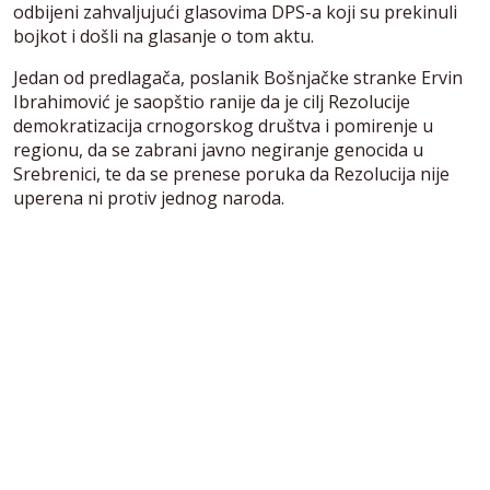
odbijeni zahvaljujući glasovima DPS-a koji su prekinuli
bojkot i došli na glasanje o tom aktu.
Jedan od predlagača, poslanik Bošnjačke stranke Ervin
Ibrahimović je saopštio ranije da je cilj Rezolucije
demokratizacija crnogorskog društva i pomirenje u
regionu, da se zabrani javno negiranje genocida u
Srebrenici, te da se prenese poruka da Rezolucija nije
uperena ni protiv jednog naroda.