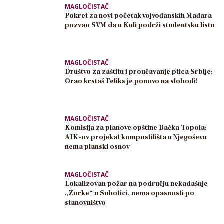
MAGLOČISTAČ
Pokret za novi početak vojvođanskih Mađara
pozvao SVM da u Kuli podrži studentsku listu
MAGLOČISTAČ
Društvo za zaštitu i proučavanje ptica Srbije:
Orao krstaš Feliks je ponovo na slobodi!
MAGLOČISTAČ
Komisija za planove opštine Bačka Topola:
AIK-ov projekat kompostilišta u Njegoševu
nema planski osnov
MAGLOČISTAČ
Lokalizovan požar na području nekadašnje
„Zorke“ u Subotici, nema opasnosti po
stanovništvo