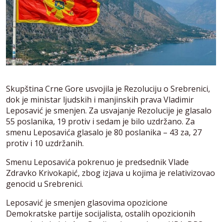
Skupština Crne Gore usvojila je Rezoluciju o Srebrenici,
dok je ministar ljudskih i manjinskih prava Vladimir
Leposavić je smenjen. Za usvajanje Rezolucije je glasalo
55 poslanika, 19 protiv i sedam je bilo uzdržano. Za
smenu Leposavića glasalo je 80 poslanika – 43 za, 27
protiv i 10 uzdržanih.
Smenu Leposavića pokrenuo je predsednik Vlade
Zdravko Krivokapić, zbog izjava u kojima je relativizovao
genocid u Srebrenici.
Leposavić je smenjen glasovima opozicione
Demokratske partije socijalista, ostalih opozicionih