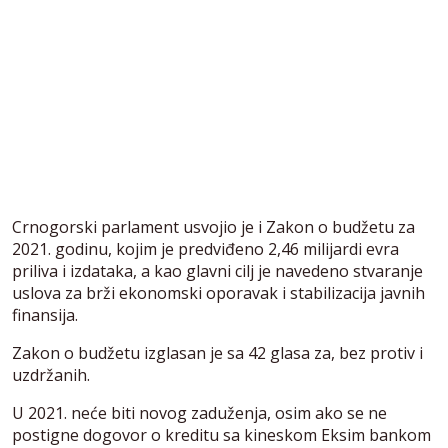
Crnogorski parlament usvojio je i Zakon o budžetu za
2021. godinu, kojim je predviđeno 2,46 milijardi evra
priliva i izdataka, a kao glavni cilj je navedeno stvaranje
uslova za brži ekonomski oporavak i stabilizacija javnih
finansija.
Zakon o budžetu izglasan je sa 42 glasa za, bez protiv i
uzdržanih.
U 2021. neće biti novog zaduženja, osim ako se ne
postigne dogovor o kreditu sa kineskom Eksim bankom