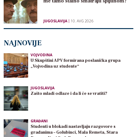
me tamo stalno smatraju špijunom?
JUGOSLAVIJA
10. AVG 2026
NAJNOVIJE
VOJVODINA
U Skupštini APV formirana poslanička grupa
„Vojvodina uz studente“
JUGOSLAVIJA
Zašto mladi odlaze i da li će se vratiti?
GRAĐANI
Studenti u blokadi nastavljaju razgovore s
građanima – Golubinci, Mala Remeta, Stara