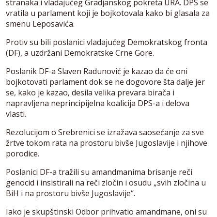
stranaka i vladajućeg Gradjanskog pokreta URA. DPS se
vratila u parlament koji je bojkotovala kako bi glasala za
smenu Leposavića.
Protiv su bili poslanici vladajućeg Demokratskog fronta
(DF), a uzdržani Demokratske Crne Gore.
Poslanik DF-a Slaven Radunović je kazao da će oni
bojkotovati parlament dok se ne dogovore šta dalje jer
se, kako je kazao, desila velika prevara birača i
napravljena neprincipijelna koalicija DPS-a i delova
vlasti.
Rezolucijom o Srebrenici se izražava saosećanje za sve
žrtve tokom rata na prostoru bivše Jugoslavije i njihove
porodice.
Poslanici DF-a tražili su amandmanima brisanje reči
genocid i insistirali na reči zločin i osudu „svih zločina u
BiH i na prostoru bivše Jugoslavije“.
Iako je skupštinski Odbor prihvatio amandmane, oni su