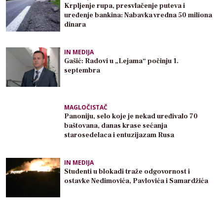
Krpljenje rupa, presvlačenje puteva i
uređenje bankina: Nabavka vredna 50 miliona
dinara
IN MEDIJA
Gašić: Radovi u „Lejama“ počinju 1.
septembra
MAGLOČISTAČ
Panoniju, selo koje je nekad uređivalo 70
baštovana, danas krase sećanja
starosedelaca i entuzijazam Rusa
IN MEDIJA
Studenti u blokadi traže odgovornost i
ostavke Nedimovića, Pavlovića i Samardžića