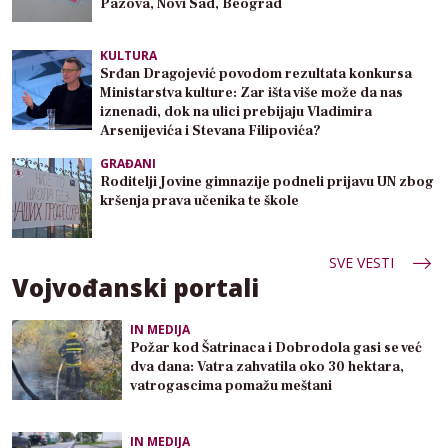
Pazova, Novi Sad, Beograd
KULTURA
Srđan Dragojević povodom rezultata konkursa
Ministarstva kulture: Zar išta više može da nas
iznenadi, dok na ulici prebijaju Vladimira
Arsenijevića i Stevana Filipovića?
GRAĐANI
Roditelji Jovine gimnazije podneli prijavu UN zbog
kršenja prava učenika te škole
SVE VESTI
Vojvođanski portali
IN MEDIJA
Požar kod Šatrinaca i Dobrodola gasi se već
dva dana: Vatra zahvatila oko 30 hektara,
vatrogascima pomažu meštani
IN MEDIJA