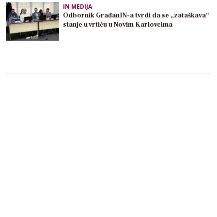
IN MEDIJA
Odbornik GrađanIN-a tvrdi da se „zataškava“
stanje u vrtiću u Novim Karlovcima