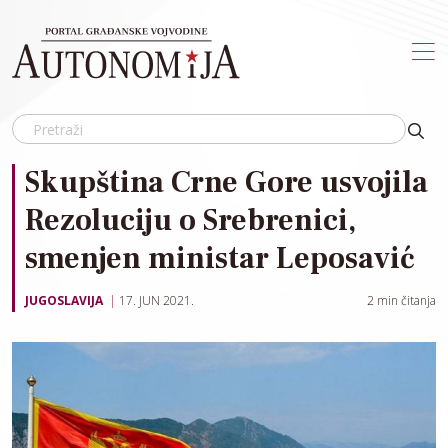
Skip to main content
Skupština Crne Gore usvojila
Rezoluciju o Srebrenici,
smenjen ministar Leposavić
JUGOSLAVIJA
17. JUN 2021.
2
min čitanja