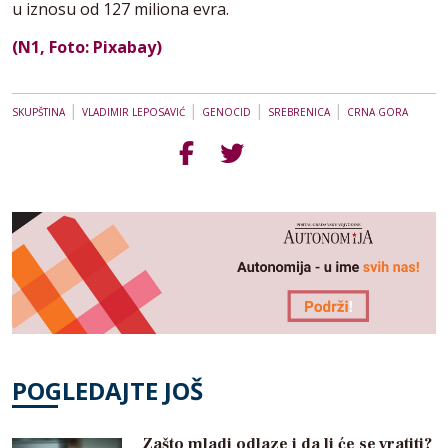
u iznosu od 127 miliona evra.
(N1, Foto: Pixabay)
|
|
|
|
SKUPŠTINA
VLADIMIR LEPOSAVIĆ
GENOCID
SREBRENICA
CRNA GORA
POGLEDAJTE JOŠ
Zašto mladi odlaze i da li će se vratiti?