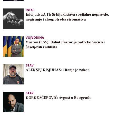
INFO
Inicijativa A 11: Srbija država socijalne nepravde,
negiranje i zloupotreba siromaštva
VOJVODINA
Marton (LSV): Balint Pastor je potrčko Vučića i
Šešeljevih radikala
STAV
ALEKSEJ KIŠJUHAS: Čitanje je zakon
STAV
ĐORĐE ŠĆEPOVIĆ: Avgust u Beogradu