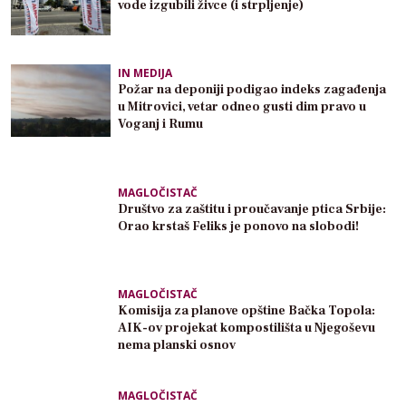
vode izgubili živce (i strpljenje)
IN MEDIJA
Požar na deponiji podigao indeks zagađenja
u Mitrovici, vetar odneo gusti dim pravo u
Voganj i Rumu
MAGLOČISTAČ
Društvo za zaštitu i proučavanje ptica Srbije:
Orao krstaš Feliks je ponovo na slobodi!
MAGLOČISTAČ
Komisija za planove opštine Bačka Topola:
AIK-ov projekat kompostilišta u Njegoševu
nema planski osnov
MAGLOČISTAČ