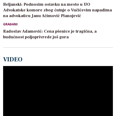
Beljanski: Podnosim ostavku na mesto u UO
Advokatske komore zbog ćutnje o Vučićevim napadima
na advokaticu Janu Aćimović Planojević
GRAĐANI
Radoslav Adamović: Cena pšenice je tragična, a
budućnost poljoprivrede još gora
VIDEO