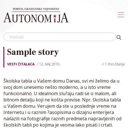
Skip to main content
Sample story
VESTI ČITALACA
12. MAJ 2010.
< 1
min čitanja
Školska tabla u Vašem domu Danas, svi mi želimo da u
svoj dom unesemo nešto moderno, a u isto vreme
funkcionalno. U idealnom slu?aju radi se o malom, ali
bitnom detalju koji ne košta previse. Npr. školska tabla
u Vašem domu. Verujem da ste u poslednje vreme na
Internetu i u raznim ?asopisima o dizajnu enterijera
nailazili na fotografije raznih predmeta napravljenih od
školskih tabli po kojima je veoma lako pisati i crtati.