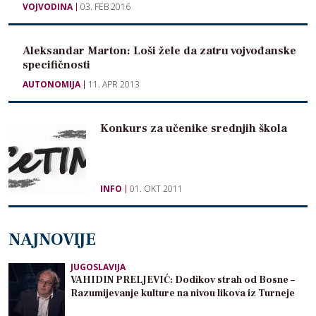
VOJVODINA
03. FEB 2016
Aleksandar Marton: Loši žele da zatru vojvođanske
specifičnosti
AUTONOMIJA
11. APR 2013
Konkurs za učenike srednjih škola
INFO
01. OKT 2011
NAJNOVIJE
JUGOSLAVIJA
VAHIDIN PRELJEVIĆ: Dodikov strah od Bosne –
Razumijevanje kulture na nivou likova iz Turneje