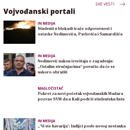
SVE VESTI
Vojvođanski portali
IN MEDIJA
Studenti u blokadi traže odgovornost i
ostavke Nedimovića, Pavlovića i Samardžića
IN MEDIJA
Nedimović nakon izveštaja o zagađenju:
„Ostalim stručnjacima“ poručio da će se
uskoro obratiti
MAGLOČISTAČ
Pokret za novi početak vojvođanskih Mađara
pozvao SVM da u Kuli podrži studentsku listu
IN MEDIJA
„‘Vi ste havarija’: Inđijci posle novog nestanka