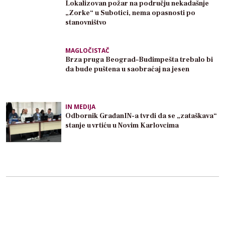
Lokalizovan požar na području nekadašnje
„Zorke“ u Subotici, nema opasnosti po
stanovništvo
MAGLOČISTAČ
Brza pruga Beograd–Budimpešta trebalo bi
da bude puštena u saobraćaj na jesen
IN MEDIJA
Odbornik GrađanIN-a tvrdi da se „zataškava“
stanje u vrtiću u Novim Karlovcima