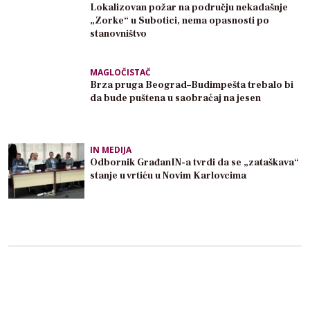
Lokalizovan požar na području nekadašnje
„Zorke“ u Subotici, nema opasnosti po
stanovništvo
MAGLOČISTAČ
Brza pruga Beograd–Budimpešta trebalo bi
da bude puštena u saobraćaj na jesen
IN MEDIJA
Odbornik GrađanIN-a tvrdi da se „zataškava“
stanje u vrtiću u Novim Karlovcima