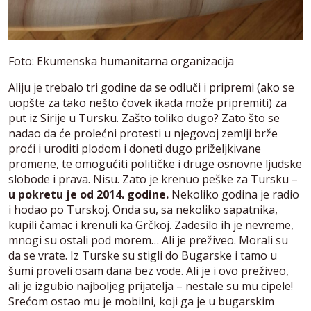
Foto: Ekumenska humanitarna organizacija
Aliju je trebalo tri godine da se odluči i pripremi (ako se
uopšte za tako nešto čovek ikada može pripremiti) za
put iz Sirije u Tursku. Zašto toliko dugo? Zato što se
nadao da će prolećni protesti u njegovoj zemlji brže
proći i uroditi plodom i doneti dugo priželjkivane
promene, te omogućiti političke i druge osnovne ljudske
slobode i prava. Nisu. Zato je krenuo peške za Tursku –
u pokretu je od 2014. godine.
Nekoliko godina je radio
i hodao po Turskoj. Onda su, sa nekoliko sapatnika,
kupili čamac i krenuli ka Grčkoj. Zadesilo ih je nevreme,
mnogi su ostali pod morem… Ali je preživeo. Morali su
da se vrate. Iz Turske su stigli do Bugarske i tamo u
šumi proveli osam dana bez vode. Ali je i ovo preživeo,
ali je izgubio najboljeg prijatelja – nestale su mu cipele!
Srećom ostao mu je mobilni, koji ga je u bugarskim