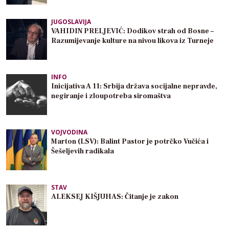
JUGOSLAVIJA
VAHIDIN PRELJEVIĆ: Dodikov strah od Bosne –
Razumijevanje kulture na nivou likova iz Turneje
INFO
Inicijativa A 11: Srbija država socijalne nepravde,
negiranje i zloupotreba siromaštva
VOJVODINA
Marton (LSV): Balint Pastor je potrčko Vučića i
Šešeljevih radikala
STAV
ALEKSEJ KIŠJUHAS: Čitanje je zakon