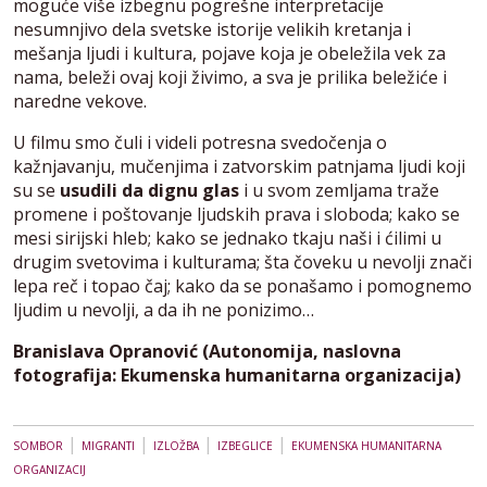
moguće više izbegnu pogrešne interpretacije
nesumnjivo dela svetske istorije velikih kretanja i
mešanja ljudi i kultura, pojave koja je obeležila vek za
nama, beleži ovaj koji živimo, a sva je prilika beležiće i
naredne vekove.
U filmu smo čuli i videli potresna svedočenja o
kažnjavanju, mučenjima i zatvorskim patnjama ljudi koji
su se
usudili da dignu glas
i u svom zemljama traže
promene i poštovanje ljudskih prava i sloboda; kako se
mesi sirijski hleb; kako se jednako tkaju naši i ćilimi u
drugim svetovima i kulturama; šta čoveku u nevolji znači
lepa reč i topao čaj; kako da se ponašamo i pomognemo
ljudim u nevolji, a da ih ne ponizimo…
Branislava Opranović (Autonomija, naslovna
fotografija: Ekumenska humanitarna organizacija)
|
|
|
|
SOMBOR
MIGRANTI
IZLOŽBA
IZBEGLICE
EKUMENSKA HUMANITARNA
ORGANIZACIJ