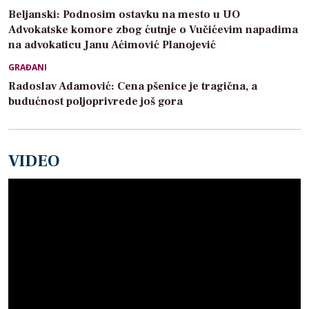
Beljanski: Podnosim ostavku na mesto u UO
Advokatske komore zbog ćutnje o Vučićevim napadima
na advokaticu Janu Aćimović Planojević
GRAĐANI
Radoslav Adamović: Cena pšenice je tragična, a
budućnost poljoprivrede još gora
VIDEO