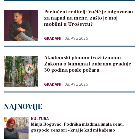
Pretučeni reditelj: Vučić je odgovoran
za napad na mene, zašto je moj
mobilni u Uroševcu?
GRAĐANI
08. AVG 2026
Akademski plenum traži izmenu
Zakona o šumama i zabrana gradnje
30 godina posle požara
GRAĐANI
08. AVG 2026
NAJNOVIJE
KULTURA
Minja Bogavac: Podrška mladima imala cenu,
gospodo cenzori – kraj je kad mi kažemo