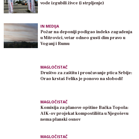
vode izgubili živce (i strpljenje)
IN MEDIJA
Požar na deponiji podigao indeks zagađenja
u Mitrovici, vetar odneo gusti dim pravo u
Voganj i Rumu
MAGLOČISTAČ
Društvo za zaštitu i proučavanje ptica Srbije:
Orao krstaš Feliks je ponovo na slobodi!
MAGLOČISTAČ
Komisija za planove opštine Bačka Topola:
AIK-ov projekat kompostilišta u Njegoševu
nema planski osnov
MAGLOČISTAČ