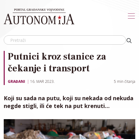
Skip to main content
Putnici kroz stanice za
čekanje i transport
GRAĐANI
16. MAR 2023.
5
min čitanja
Koji su sada na putu, koji su nekada od nekuda
negde stigli, ili će tek na put krenuti…