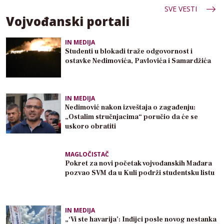
SVE VESTI
Vojvođanski portali
IN MEDIJA
Studenti u blokadi traže odgovornost i
ostavke Nedimovića, Pavlovića i Samardžića
IN MEDIJA
Nedimović nakon izveštaja o zagađenju:
„Ostalim stručnjacima“ poručio da će se
uskoro obratiti
MAGLOČISTAČ
Pokret za novi početak vojvođanskih Mađara
pozvao SVM da u Kuli podrži studentsku listu
IN MEDIJA
„‘Vi ste havarija’: Inđijci posle novog nestanka