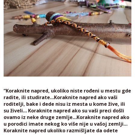
“Koraknite napred, ukoliko niste rođeni u mestu gde
radite, ili studirate…Koraknite napred ako vaši
roditelji, bake i dede nisu iz mesta u kome žive, ili
su živeli… Koraknite napred ako su vaši preci došli
ovamo iz neke druge zemlje…Koraknite napred ako
u porodici imate nekog ko više nije u vašoj zemlji…
Koraknite napred ukoliko razmišljate da odete