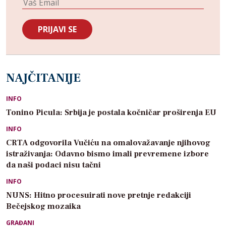
NAJČITANIJE
INFO
Tonino Picula: Srbija je postala kočničar proširenja EU
INFO
CRTA odgovorila Vučiću na omalovažavanje njihovog
istraživanja: Odavno bismo imali prevremene izbore
da naši podaci nisu tačni
INFO
NUNS: Hitno procesuirati nove pretnje redakciji
Bečejskog mozaika
GRAĐANI