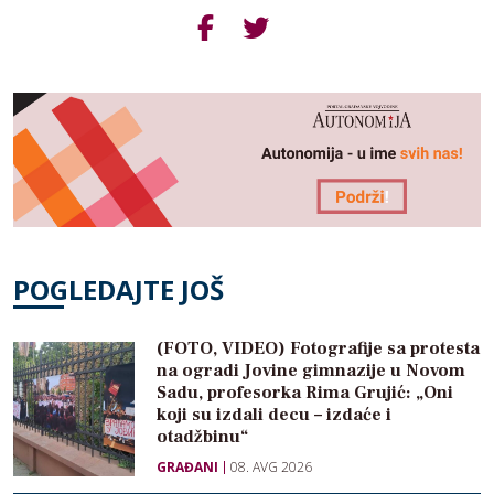
POGLEDAJTE JOŠ
(FOTO, VIDEO) Fotografije sa protesta
na ogradi Jovine gimnazije u Novom
Sadu, profesorka Rima Grujić: „Oni
koji su izdali decu – izdaće i
otadžbinu“
GRAĐANI
08. AVG 2026