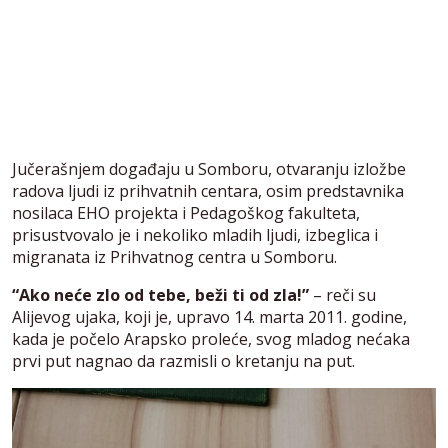
Jučerašnjem događaju u Somboru, otvaranju izložbe
radova ljudi iz prihvatnih centara, osim predstavnika
nosilaca EHO projekta i Pedagoškog fakulteta,
prisustvovalo je i nekoliko mladih ljudi, izbeglica i
migranata iz Prihvatnog centra u Somboru.
“Ako neće zlo od tebe, beži ti od zla!”
– reči su
Alijevog ujaka, koji je, upravo 14. marta 2011. godine,
kada je počelo Arapsko proleće, svog mladog nećaka
prvi put nagnao da razmisli o kretanju na put.