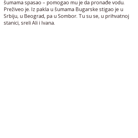
šumama spasao – pomogao mu je da pronađe vodu.
Preživeo je. Iz pakla u šumama Bugarske stigao je u
Srbiju, u Beograd, pa u Sombor. Tu su se, u prihvatnoj
stanici, sreli Ali i Ivana.