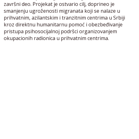
završni deo. Projekat je ostvario cilj, doprineo je
smanjenju ugroženosti migranata koji se nalaze u
prihvatnim, azilantskim i tranzitnim centrima u Srbiji
kroz direktnu humanitarnu pomoć i obezbeđivanje
pristupa psihosocijalnoj podršci organizovanjem
okupacionih radionica u prihvatnim centrima.