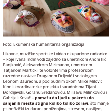
Foto: Ekumenska humanitarna organizacija
Likovne, muzičke sportske i video okupacione radionice
– koje Ivana Inđin vodi zajedno sa umetnicom Anom Ilić
Panjković, Aleksandrom Mirimanov, umetnicom
Tatjanom Marticki, te volonterima profesoricom
razredne nastave Draganom Drljević i sociologom
Leonom Baureom, a pod budnim okom Milice Milović
Kinoli koordinatorke projekta i saradnicima Tijani
Đorđijevski, Goranu Sredanoviću, Milisavu Milinkoviću i
Gabrijeli Kovač –
pomažu da ljudi u pokretu do
sanjanih mesta stignu koliko toliko zdravi
, što manje
psihofizički izudarani poniženjima, stresom, nasiljem,