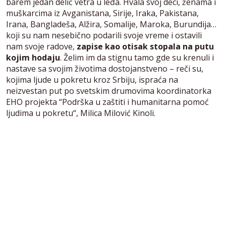
barem jedan delić vetra u leđa. Hvala svoj deci, ženama i
muškarcima iz Avganistana, Sirije, Iraka, Pakistana,
Irana, Bangladeša, Alžira, Somalije, Maroka, Burundija…
koji su nam nesebično podarili svoje vreme i ostavili
nam svoje radove,
zapise kao otisak stopala na putu
kojim hodaju
. Želim im da stignu tamo gde su krenuli i
nastave sa svojim životima dostojanstveno – reči su,
kojima ljude u pokretu kroz Srbiju, ispraća na
neizvestan put po svetskim drumovima koordinatorka
EHO projekta “Podrška u zaštiti i humanitarna pomoć
ljudima u pokretu“, Milica Milović Kinoli.