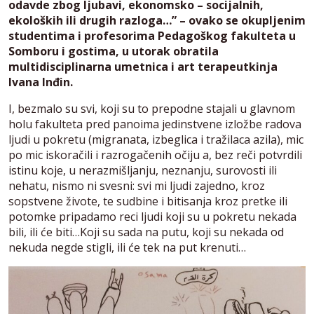
odavde zbog ljubavi, ekonomsko – socijalnih,
ekoloških ili drugih razloga…” – ovako se okupljenim
studentima i profesorima Pedagoškog fakulteta u
Somboru i gostima, u utorak obratila
multidisciplinarna umetnica i art terapeutkinja
Ivana Inđin.
I, bezmalo su svi, koji su to prepodne stajali u glavnom
holu fakulteta pred panoima jedinstvene izložbe radova
ljudi u pokretu (migranata, izbeglica i tražilaca azila), mic
po mic iskoračili i razrogačenih očiju a, bez reči potvrdili
istinu koje, u nerazmišljanju, neznanju, surovosti ili
nehatu, nismo ni svesni: svi mi ljudi zajedno, kroz
sopstvene živote, te sudbine i bitisanja kroz pretke ili
potomke pripadamo reci ljudi koji su u pokretu nekada
bili, ili će biti…Koji su sada na putu, koji su nekada od
nekuda negde stigli, ili će tek na put krenuti…