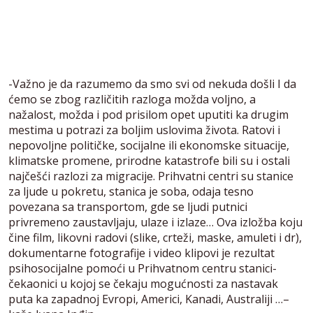
-Važno je da razumemo da smo svi od nekuda došli I da
ćemo se zbog različitih razloga možda voljno, a
nažalost, možda i pod prisilom opet uputiti ka drugim
mestima u potrazi za boljim uslovima života. Ratovi i
nepovoljne političke, socijalne ili ekonomske situacije,
klimatske promene, prirodne katastrofe bili su i ostali
najčešći razlozi za migracije. Prihvatni centri su stanice
za ljude u pokretu, stanica je soba, odaja tesno
povezana sa transportom, gde se ljudi putnici
privremeno zaustavljaju, ulaze i izlaze… Ova izložba koju
čine film, likovni radovi (slike, crteži, maske, amuleti i dr),
dokumentarne fotografije i video klipovi je rezultat
psihosocijalne pomoći u Prihvatnom centru stanici-
čekaonici u kojoj se čekaju mogućnosti za nastavak
puta ka zapadnoj Evropi, Americi, Kanadi, Australiji …–