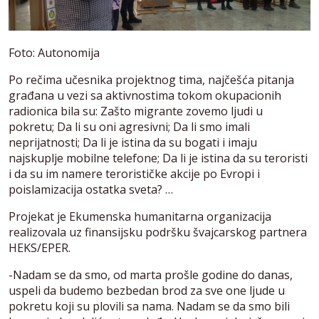
Foto: Autonomija
Po rečima učesnika projektnog tima, najčešća pitanja
građana u vezi sa aktivnostima tokom okupacionih
radionica bila su: Zašto migrante zovemo ljudi u
pokretu; Da li su oni agresivni; Da li smo imali
neprijatnosti; Da li je istina da su bogati i imaju
najskuplje mobilne telefone; Da li je istina da su teroristi
i da su im namere terorističke akcije po Evropi i
poislamizacija ostatka sveta? …
Projekat je Ekumenska humanitarna organizacija
realizovala uz finansijsku podršku švajcarskog partnera
HEKS/EPER.
-Nadam se da smo, od marta prošle godine do danas,
uspeli da budemo bezbedan brod za sve one ljude u
pokretu koji su plovili sa nama. Nadam se da smo bili