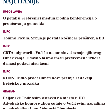
NAJČITANIJE
JUGOSLAVIJA
U petak u Srebrenici međunarodna konferencija o
proučavanju genocida
INFO
Tonino Picula: Srbija je postala kočničar proširenja EU
INFO
CRTA odgovorila Vučiću na omalovažavanje njihovog
istraživanja: Odavno bismo imali prevremene izbore
da naši podaci nisu tačni
INFO
NUNS: Hitno procesuirati nove pretnje redakciji
Bečejskog mozaika
GRAĐANI
Beljanski: Podnosim ostavku na mesto u UO
Advokatske komore zbog ćutnje o Vučićevim napadima
na advokaticu Janu Aćimović Planojević