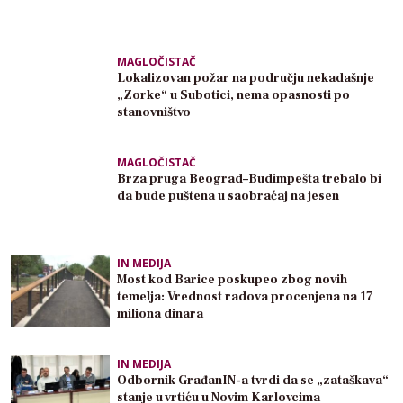
MAGLOČISTAČ
Lokalizovan požar na području nekadašnje
„Zorke“ u Subotici, nema opasnosti po
stanovništvo
MAGLOČISTAČ
Brza pruga Beograd–Budimpešta trebalo bi
da bude puštena u saobraćaj na jesen
IN MEDIJA
Most kod Barice poskupeo zbog novih
temelja: Vrednost radova procenjena na 17
miliona dinara
IN MEDIJA
Odbornik GrađanIN-a tvrdi da se „zataškava“
stanje u vrtiću u Novim Karlovcima