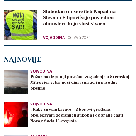
Slobodan univerzitet: Napad na
Stevana Filipovića je posledica
atmosfere koju vlast stvara
VOJVODINA
06. AVG 2026
NAJNOVIJE
VOJVODINA
Požar na deponiji povećao zagađenje u Sremskoj
Mitrovici, vetar nosi dim i smrad i u susedne
opštine
VOJVODINA
„Ruke su vam krvave”: Zborovi građana
obeležavaju godišnjicu sukoba i odbrane časti
Novog Sada 13.avgusta