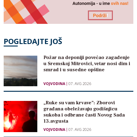
POGLEDAJTE JOŠ
Požar na deponiji povećao zagađenje
u Sremskoj Mitrovici, vetar nosi dim i
smrad i u susedne opštine
VOJVODINA
07. AVG 2026
„Ruke su vam krvave”: Zborovi
građana obeležavaju godišnjicu
sukoba i odbrane časti Novog Sada
13.avgusta
VOJVODINA
07. AVG 2026