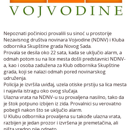
Nepoznati počinioci provalili su sinoć u prostorije
Nezavisnog društva novinara Vojvodine (NDNV) i Kluba
odbornika Skupštine grada Novog Sada.
Provala se desila oko 22 sata, kada se uključio alarm, a
odmah potom su na lice mesta došli predstavnici NDNV-
a, kao i osoba zadužena za Klub odbornika Skupštine
grada, koji se nalazi odmah pored novinarskog
udruženja.
Policija je izvršila uviđaj, uzela otiske prstiju sa lica mesta
i najavila istragu oko ovog slučaja.
Ulazna vrata na NDNV-u su provaljena nasilno, tako da
je štok potpuno izbijen iz zida. Provalnici su verovatno
pobegli nakon što se uključio alarm.
U Klubu odbornika provaljena su takođe ulazna vrata,
razbijen je jedan prozor i izvršena je premetačina, ali
ništa vredno nije odneto.