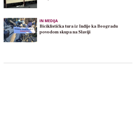
IN MEDIJA
Biciklistička tura iz Inđije ka Beogradu
povodom skupa na Slaviji