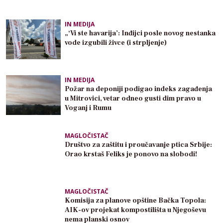
IN MEDIJA
„‘Vi ste havarija’: Inđijci posle novog nestanka
vode izgubili živce (i strpljenje)
IN MEDIJA
Požar na deponiji podigao indeks zagađenja
u Mitrovici, vetar odneo gusti dim pravo u
Voganj i Rumu
MAGLOČISTAČ
Društvo za zaštitu i proučavanje ptica Srbije:
Orao krstaš Feliks je ponovo na slobodi!
MAGLOČISTAČ
Komisija za planove opštine Bačka Topola:
AIK-ov projekat kompostilišta u Njegoševu
nema planski osnov