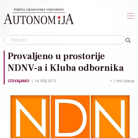
Skip to main content
Provaljeno u prostorije
NDNV-a i Kluba odbornika
IZDVAJAMO
14. FEB 2013.
< 1
min čitanja