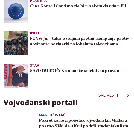
PLANETA
Crna Gora i Island mogle bi u paketu da uđu u EU
INFO
NUNS: Jul – talas ozbiljnih pretnji, kampanje protiv
novinara i novinarki na lokalnim televizijama
STAV
SAVO ĐURĐIĆ: Ko nameće selektivnu pravdu
SVE VESTI
Vojvođanski portali
MAGLOČISTAČ
Pokret za novi početak vojvođanskih Mađara
pozvao SVM da u Kuli podrži studentsku listu