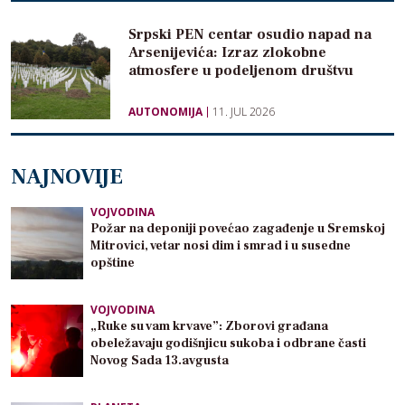
Srpski PEN centar osudio napad na
Arsenijevića: Izraz zlokobne
atmosfere u podeljenom društvu
AUTONOMIJA
11. JUL 2026
NAJNOVIJE
VOJVODINA
Požar na deponiji povećao zagađenje u Sremskoj
Mitrovici, vetar nosi dim i smrad i u susedne
opštine
VOJVODINA
„Ruke su vam krvave”: Zborovi građana
obeležavaju godišnjicu sukoba i odbrane časti
Novog Sada 13.avgusta