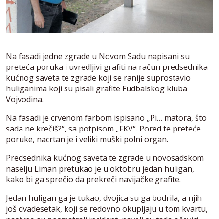
Na fasadi jedne zgrade u Novom Sadu napisani su
preteća poruka i uvredljivi grafiti na račun predsednika
kućnog saveta te zgrade koji se ranije suprostavio
huliganima koji su pisali grafite Fudbalskog kluba
Vojvodina.
Na fasadi je crvenom farbom ispisano „Pi… matora, što
sada ne krečiš?“, sa potpisom „FKV“. Pored te preteće
poruke, nacrtan je i veliki muški polni organ.
Predsednika kućnog saveta te zgrade u novosadskom
naselju Liman pretukao je u oktobru jedan huligan,
kako bi ga sprečio da prekreči navijačke grafite.
Jedan huligan ga je tukao, dvojica su ga bodrila, a njih
još dvadesetak, koji se redovno okupljaju u tom kvartu,