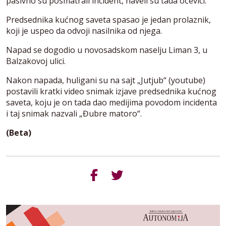
pasivno su posmatrali incident, naveli su tada očevici.
Predsednika kućnog saveta spasao je jedan prolaznik,
koji je uspeo da odvoji nasilnika od njega.
Napad se dogodio u novosadskom naselju Liman 3, u
Balzakovoj ulici.
Nakon napada, huligani su na sajt „Jutjub“ (youtube)
postavili kratki video snimak izjave predsednika kućnog
saveta, koju je on tada dao medijima povodom incidenta
i taj snimak nazvali „Đubre matoro“.
(Beta)