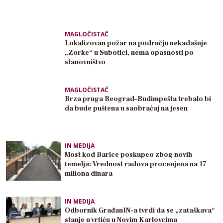
MAGLOČISTAČ
Lokalizovan požar na području nekadašnje
„Zorke“ u Subotici, nema opasnosti po
stanovništvo
MAGLOČISTAČ
Brza pruga Beograd–Budimpešta trebalo bi
da bude puštena u saobraćaj na jesen
IN MEDIJA
Most kod Barice poskupeo zbog novih
temelja: Vrednost radova procenjena na 17
miliona dinara
IN MEDIJA
Odbornik GrađanIN-a tvrdi da se „zataškava“
stanje u vrtiću u Novim Karlovcima