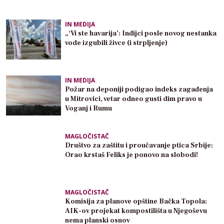
IN MEDIJA
„‘Vi ste havarija’: Inđijci posle novog nestanka
vode izgubili živce (i strpljenje)
IN MEDIJA
Požar na deponiji podigao indeks zagađenja
u Mitrovici, vetar odneo gusti dim pravo u
Voganj i Rumu
MAGLOČISTAČ
Društvo za zaštitu i proučavanje ptica Srbije:
Orao krstaš Feliks je ponovo na slobodi!
MAGLOČISTAČ
Komisija za planove opštine Bačka Topola:
AIK-ov projekat kompostilišta u Njegoševu
nema planski osnov