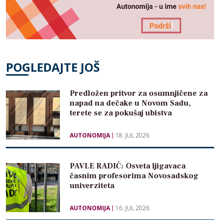
POGLEDAJTE JOŠ
Predložen pritvor za osumnjičene za
napad na dečake u Novom Sadu,
terete se za pokušaj ubistva
AUTONOMIJA
18. JUL 2026
PAVLE RADIĆ: Osveta ljigavaca
časnim profesorima Novosadskog
univerziteta
AUTONOMIJA
16. JUL 2026