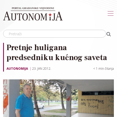
Skip to main content
Pretnje huligana
predsedniku kućnog saveta
AUTONOMIJA
23. JAN 2012.
< 1
min čitanja