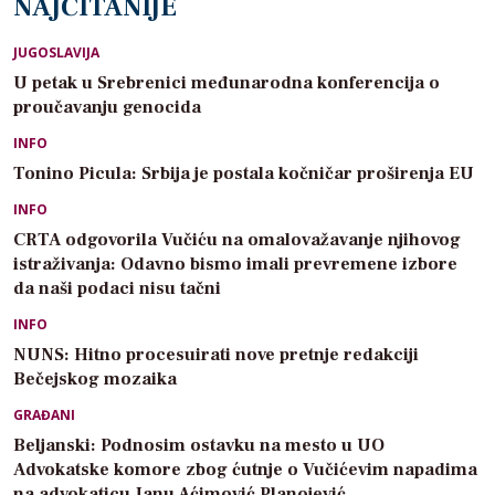
NAJČITANIJE
JUGOSLAVIJA
U petak u Srebrenici međunarodna konferencija o
proučavanju genocida
INFO
Tonino Picula: Srbija je postala kočničar proširenja EU
INFO
CRTA odgovorila Vučiću na omalovažavanje njihovog
istraživanja: Odavno bismo imali prevremene izbore
da naši podaci nisu tačni
INFO
NUNS: Hitno procesuirati nove pretnje redakciji
Bečejskog mozaika
GRAĐANI
Beljanski: Podnosim ostavku na mesto u UO
Advokatske komore zbog ćutnje o Vučićevim napadima
na advokaticu Janu Aćimović Planojević