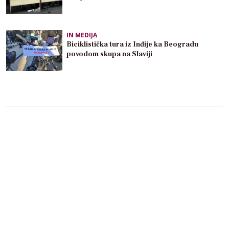
IN MEDIJA
Biciklistička tura iz Inđije ka Beogradu
povodom skupa na Slaviji