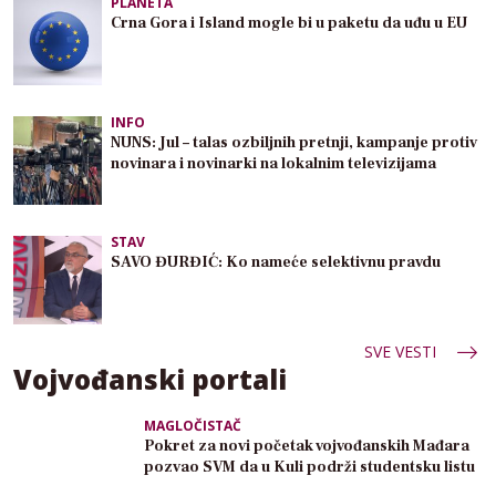
PLANETA
Crna Gora i Island mogle bi u paketu da uđu u EU
INFO
NUNS: Jul – talas ozbiljnih pretnji, kampanje protiv
novinara i novinarki na lokalnim televizijama
STAV
SAVO ĐURĐIĆ: Ko nameće selektivnu pravdu
SVE VESTI
Vojvođanski portali
MAGLOČISTAČ
Pokret za novi početak vojvođanskih Mađara
pozvao SVM da u Kuli podrži studentsku listu