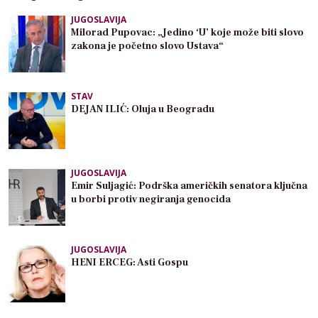
JUGOSLAVIJA
Milorad Pupovac: „Jedino ‘U’ koje može biti slovo
zakona je početno slovo Ustava“
STAV
DEJAN ILIĆ: Oluja u Beogradu
JUGOSLAVIJA
Emir Suljagić: Podrška američkih senatora ključna
u borbi protiv negiranja genocida
JUGOSLAVIJA
HENI ERCEG: Asti Gospu