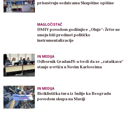
prisustvuju sednicama Skupštine opštine
MAGLOČISTAČ
DSHV povodom godišnjice „Oluje“: Žrtve ne
smeju biti predmet političke
instrumentalizacije
IN MEDIJA
Odbornik GrađanIN-a tvrdi da se „zataškava“
stanje u vrtiću u Novim Karlovcima
IN MEDIJA
Biciklistička tura iz Inđije ka Beogradu
povodom skupa na Slaviji