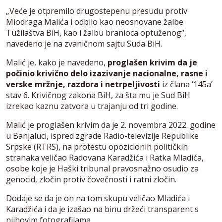
„Veće je otpremilo drugostepenu presudu protiv
Miodraga Malića i odbilo kao neosnovane žalbe
Tužilaštva BiH, kao i žalbu branioca optuženog“,
navedeno je na zvaničnom sajtu Suda BiH.
Malić je, kako je navedeno,
proglašen krivim da je
počinio krivično delo izazivanje nacionalne, rasne i
verske mržnje, razdora i netrpeljivosti
iz člana ‘145a’
stav 6. Krivičnog zakona BiH, za šta mu je Sud BiH
izrekao kaznu zatvora u trajanju od tri godine.
Malić je proglašen krivim da je 2. novembra 2022. godine
u Banjaluci, ispred zgrade Radio-televizije Republike
Srpske (RTRS), na protestu opozicionih političkih
stranaka veličao Radovana Karadžića i Ratka Mladića,
osobe koje je Haški tribunal pravosnažno osudio za
genocid, zločin protiv čovečnosti i ratni zločin.
Dodaje se da je on na tom skupu veličao Mladića i
Karadžića i da je izašao na binu držeći transparent s
njihovim fotografijama.