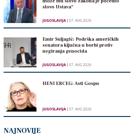
može biti slovo zakona je početno
slovo Ustava“
JUGOSLAVIJA
07. AVG 2026
Emir Suljagić: Podrška američkih
senatora ključna u borbi protiv
negiranja genocida
JUGOSLAVIJA
07. AVG 2026
HENI ERCEG: Asti Gospu
JUGOSLAVIJA
07. AVG 2026
NAJNOVIJE