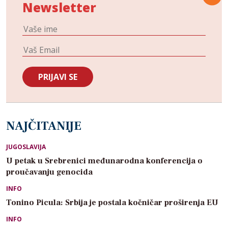
Newsletter
NAJČITANIJE
JUGOSLAVIJA
U petak u Srebrenici međunarodna konferencija o
proučavanju genocida
INFO
Tonino Picula: Srbija je postala kočničar proširenja EU
INFO