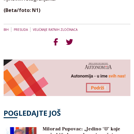
(Beta/foto: N1)
|
|
BIH
PRESUDA
VELIČANJE RATNIH ZLOČINACA
POGLEDAJTE JOŠ
Milorad Pupovac: „Jedino ‘U’ koje