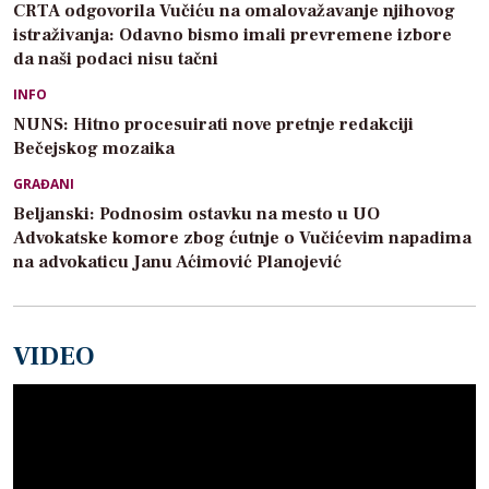
CRTA odgovorila Vučiću na omalovažavanje njihovog
istraživanja: Odavno bismo imali prevremene izbore
da naši podaci nisu tačni
INFO
NUNS: Hitno procesuirati nove pretnje redakciji
Bečejskog mozaika
GRAĐANI
Beljanski: Podnosim ostavku na mesto u UO
Advokatske komore zbog ćutnje o Vučićevim napadima
na advokaticu Janu Aćimović Planojević
VIDEO