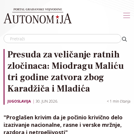
Skip to main content
Presuda za veličanje ratnih
zločinaca: Miodragu Maliću
tri godine zatvora zbog
Karadžiča i Mladića
JUGOSLAVIJA
30. JUN 2026.
< 1
min čitanja
"Proglašen krivim da je počinio krivično delo
izazivanje nacionalne, rasne i verske mržnje,
razdora i netrpeljivosti"