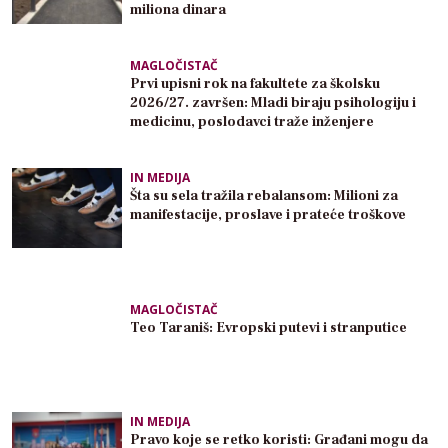
miliona dinara
MAGLOČISTAČ
Prvi upisni rok na fakultete za školsku
2026/27. završen: Mladi biraju psihologiju i
medicinu, poslodavci traže inženjere
IN MEDIJA
Šta su sela tražila rebalansom: Milioni za
manifestacije, proslave i prateće troškove
MAGLOČISTAČ
Teo Taraniš: Evropski putevi i stranputice
IN MEDIJA
Pravo koje se retko koristi: Građani mogu da