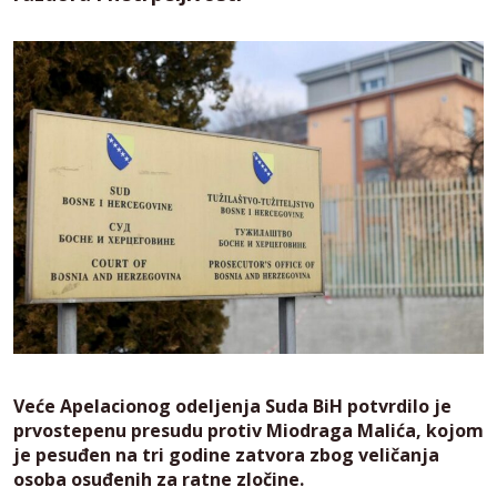
Veće Apelacionog odeljenja Suda BiH potvrdilo je
prvostepenu presudu protiv Miodraga Malića, kojom
je pesuđen na tri godine zatvora zbog veličanja
osoba osuđenih za ratne zločine.