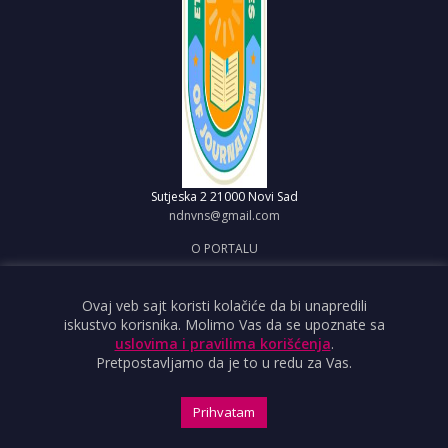
Sutjeska 2
21000 Novi Sad
ndnvns@gmail.com
O PORTALU
IMPRESUM
OBJAVI VEST
Ovaj veb sajt koristi kolačiće da bi unapredili
iskustvo korisnika. Molimo Vas da se upoznate sa
USLOVI KORIŠĆENJA
uslovima i pravilima korišćenja
.
Pretpostavljamo da je to u redu za Vas.
Prihvatam