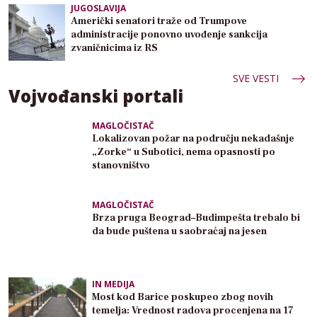
JUGOSLAVIJA
Američki senatori traže od Trumpove
administracije ponovno uvođenje sankcija
zvaničnicima iz RS
SVE VESTI
Vojvođanski portali
MAGLOČISTAČ
Lokalizovan požar na području nekadašnje
„Zorke“ u Subotici, nema opasnosti po
stanovništvo
MAGLOČISTAČ
Brza pruga Beograd–Budimpešta trebalo bi
da bude puštena u saobraćaj na jesen
IN MEDIJA
Most kod Barice poskupeo zbog novih
temelja: Vrednost radova procenjena na 17