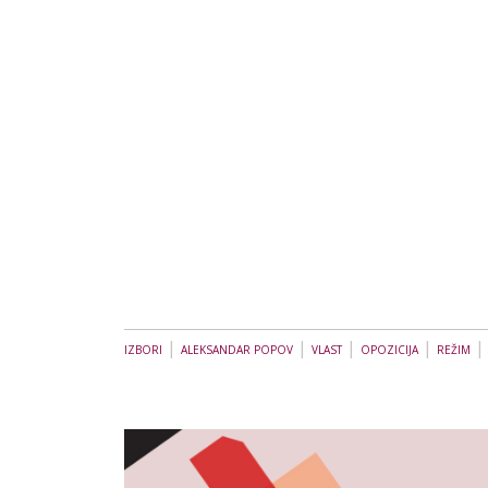
|
|
|
|
IZBORI
ALEKSANDAR POPOV
VLAST
OPOZICIJA
REŽIM