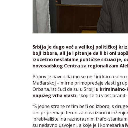
Srbija je dugo već u velikoj političkoj kriz
boji izbora, ali je i pitanje da li bi oni u
izuzetno nestabilne političke situacije, 
novosadskog Centra za regionalizam Ale
Popov je naveo da mu se ne čini kao realno da
Mađarskoj – mirne primopredaje vlasti grupa
Orbana, ističući da su u Srbiji
u kriminalno-
najužeg vrha vlasti
, “koji će tu vlast branit
“S jedne strane režim beži od izbora, s druge 
oni pripremaju teren za novi izborni inženje
‘prebivalište’ na raznoraznim trafo-stanicam
su nedavno usvojeni, a koje je i komesarka
M