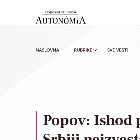
Skip to main content
NASLOVNA
RUBRIKE
SVE VESTI
Popov: Ishod p
Srbiji neizves