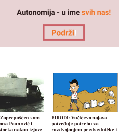
: Zaprepašćen sam
BIRODI: Vučićeva najava
žana Paunović i
potvrđuje potrebu za
starka nakon izjave
razdvajanjem predsedničke i