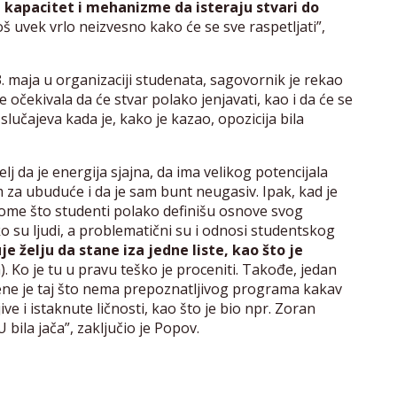
u kapacitet i mehanizme da isteraju stvari do
oš uvek vrlo neizvesno kako će se sve raspetljati”,
. maja u organizaciji studenata, sagovornik je rekao
je očekivala da će stvar polako jenjavati, kao i da će se
 slučajeva kada je, kako je kazao, opozicija bila
telj da je energija sjajna, da ima velikog potencijala
a ubuduće i da je sam bunt neugasiv. Ipak, kad je
 tome što studenti polako definišu osnove svog
o su ljudi, a problematični su i odnosi studentskog
e želju da stane iza jedne liste, kao što je
. Ko je tu u pravu teško je proceniti. Takođe, jedan
ene je taj što nema prepoznatljivog programa kakav
ve i istaknute ličnosti, kao što je bio npr. Zoran
U bila jača”, zaključio je Popov.