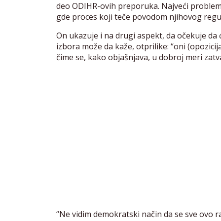
deo ODIHR-ovih preporuka. Najveći problem 
gde proces koji teče povodom njihovog regul
On ukazuje i na drugi aspekt, da očekuje da 
izbora može da kaže, otprilike: “oni (opozicij
čime se, kako objašnjava, u dobroj meri zatv
“Ne vidim demokratski način da se sve ovo r