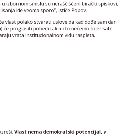
u izbornom smislu su neraščišćeni birački spiskovi,
isanja ide veoma sporo”, ističe Popov.
će vlast polako stvarati uslove da kad dođe sam dan
a) će proglasiti pobedu ali mi to nećemo tolerisati”…
araju vrata institucionalnom vidu raspleta.
azreši.
Vlast nema demokratski potencijal, a