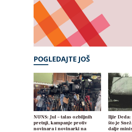
POGLEDAJTE JOŠ
NUNS: Jul – talas ozbiljnih
Iljir Deda
pretnji, kampanje protiv
što je Sne
novinara i novinarki na
dalje mini