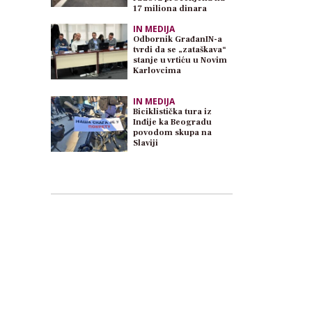
17 miliona dinara
IN MEDIJA
Odbornik GrađanIN-a
tvrdi da se „zataškava“
stanje u vrtiću u Novim
Karlovcima
IN MEDIJA
Biciklistička tura iz
Inđije ka Beogradu
povodom skupa na
Slaviji