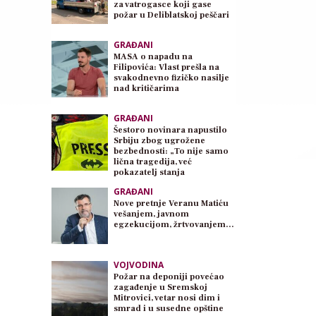
za vatrogasce koji gase
požar u Deliblatskoj peščari
GRAĐANI
MASA o napadu na
Filipovića: Vlast prešla na
svakodnevno fizičko nasilje
nad kritičarima
GRAĐANI
Šestoro novinara napustilo
Srbiju zbog ugrožene
bezbednosti: „To nije samo
lična tragedija, već
pokazatelj stanja
demokratije“
GRAĐANI
Nove pretnje Veranu Matiću
vešanjem, javnom
egzekucijom, žrtvovanjem…
VOJVODINA
Požar na deponiji povećao
zagađenje u Sremskoj
Mitrovici, vetar nosi dim i
smrad i u susedne opštine