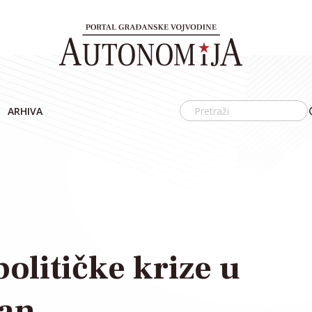
ARHIVA
olitičke krize u
tan