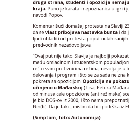
druga strana, studenti i opozicija nemaj
kraja.
Puno je karata i nepoznanica u igri i j
navodi Popov.
Komentarišući domašaj protesta na Slaviji 23
da se
vlast pribojava nastavka bunta
i da 
ljudi ohladiti od protesta poput nekih ranijih
predvodnik nezadovoljstva.
“Ovaj put nije tako. Slavija je najbolji pokaza
među omladinom i studentskom populacijom z
reč o svim protivnicima režima, nevolja je u
delovanja i program i što se za sada ne zna k
pokreta sa opozicijom.
Opozicija ne pokazuj
učinjeno u Mađarskoj
(Tisa, Petera Mađara)
od minusa cele opozicione (antirežimske) sc
je bio DOS-ov iz 2000, i što nema prepoznatlji
Đinđić. Da je tako, mislim da bi i podrška iz E
(Simptom, foto: Autonomija)