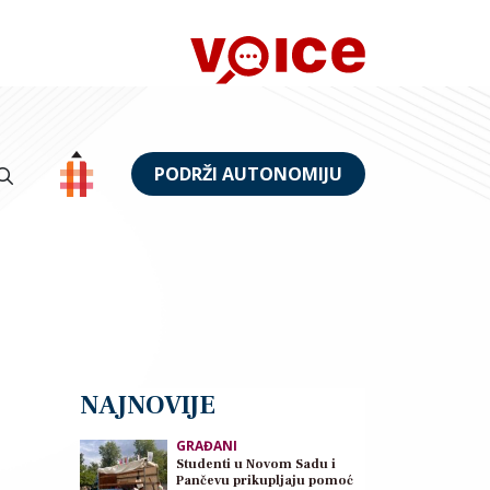
PODRŽI AUTONOMIJU
NAJNOVIJE
GRAĐANI
Studenti u Novom Sadu i
Pančevu prikupljaju pomoć