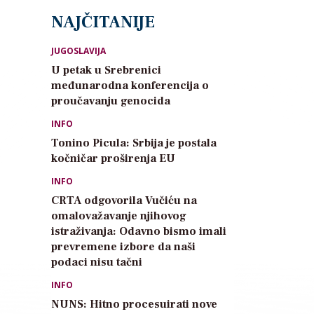
NAJČITANIJE
JUGOSLAVIJA
U petak u Srebrenici
međunarodna konferencija o
proučavanju genocida
INFO
Tonino Picula: Srbija je postala
kočničar proširenja EU
INFO
CRTA odgovorila Vučiću na
omalovažavanje njihovog
istraživanja: Odavno bismo imali
prevremene izbore da naši
podaci nisu tačni
INFO
NUNS: Hitno procesuirati nove