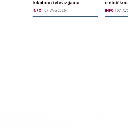
lokalnim televizijama
o etničkom
INFO
07. AVG 2026
INFO
07. AV