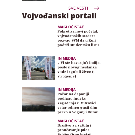
SVE VESTI
Vojvođanski portali
MAGLOČISTAČ
Pokret za novi početak
vojvođanskih Mađara
pozvao SVM da u Kuli
podrži studentsku listu
IN MEDIJA
„‘Vi ste havarija’: Inđijci
posle novog nestanka
vode izgubili živce (i
strpljenje)
IN MEDIJA
Požar na deponiji
podigao indeks
zagađenja u Mitrovici,
vetar odneo gusti dim
pravo u Voganj i Rumu
MAGLOČISTAČ
Društvo za zaštitu i
proučavanje ptica
Srbije: Orao krstaš