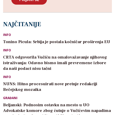
NAJČITANIJE
INFO
Tonino Picula: Srbija je postala kočničar proširenja EU
INFO
CRTA odgovorila Vučiću na omalovažavanje njihovog
istraživanja: Odavno bismo imali prevremene izbore
da naši podaci nisu tačni
INFO
NUNS: Hitno procesuirati nove pretnje redakciji
Bečejskog mozaika
GRAĐANI
Beljanski: Podnosim ostavku na mesto u UO
Advokatske komore zbog ćutnje o Vučićevim napadima