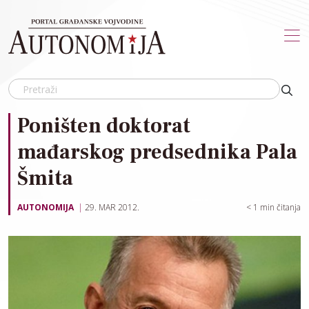
Skip to main content
Poništen doktorat
mađarskog predsednika Pala
Šmita
AUTONOMIJA
29. MAR 2012.
< 1
min čitanja