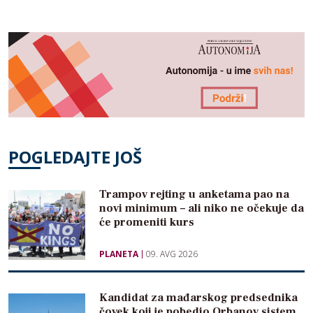
POGLEDAJTE JOŠ
Trampov rejting u anketama pao na
novi minimum – ali niko ne očekuje da
će promeniti kurs
PLANETA
09. AVG 2026
Kandidat za mađarskog predsednika
čovek koji je pobedio Orbanov sistem