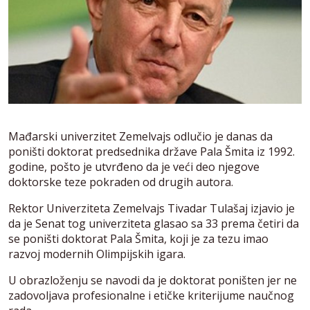
Mađarski univerzitet Zemelvajs odlučio je danas da
poništi doktorat predsednika države Pala Šmita iz 1992.
godine, pošto je utvrđeno da je veći deo njegove
doktorske teze pokraden od drugih autora.
Rektor Univerziteta Zemelvajs Tivadar Tulašaj izjavio je
da je Senat tog univerziteta glasao sa 33 prema četiri da
se poništi doktorat Pala Šmita, koji je za tezu imao
razvoj modernih Olimpijskih igara.
U obrazloženju se navodi da je doktorat poništen jer ne
zadovoljava profesionalne i etičke kriterijume naučnog