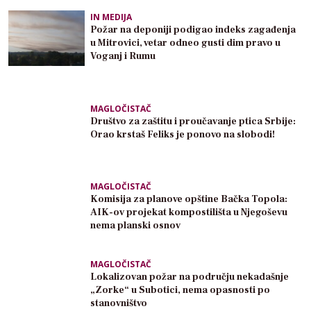
IN MEDIJA
Požar na deponiji podigao indeks zagađenja
u Mitrovici, vetar odneo gusti dim pravo u
Voganj i Rumu
MAGLOČISTAČ
Društvo za zaštitu i proučavanje ptica Srbije:
Orao krstaš Feliks je ponovo na slobodi!
MAGLOČISTAČ
Komisija za planove opštine Bačka Topola:
AIK-ov projekat kompostilišta u Njegoševu
nema planski osnov
MAGLOČISTAČ
Lokalizovan požar na području nekadašnje
„Zorke“ u Subotici, nema opasnosti po
stanovništvo