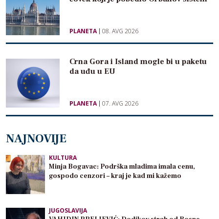
PLANETA
08. AVG 2026
Crna Gora i Island mogle bi u paketu
da uđu u EU
PLANETA
07. AVG 2026
NAJNOVIJE
KULTURA
Minja Bogavac: Podrška mladima imala cenu,
gospodo cenzori – kraj je kad mi kažemo
JUGOSLAVIJA