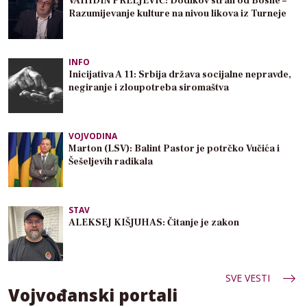
VAHIDIN PRELJEVIĆ: Dodikov strah od Bosne –
Razumijevanje kulture na nivou likova iz Turneje
INFO
Inicijativa A 11: Srbija država socijalne nepravde,
negiranje i zloupotreba siromaštva
VOJVODINA
Marton (LSV): Balint Pastor je potrčko Vučića i
Šešeljevih radikala
STAV
ALEKSEJ KIŠJUHAS: Čitanje je zakon
SVE VESTI
Vojvođanski portali