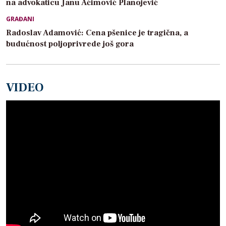
na advokaticu Janu Aćimović Planojević
GRAĐANI
Radoslav Adamović: Cena pšenice je tragična, a
budućnost poljoprivrede još gora
VIDEO