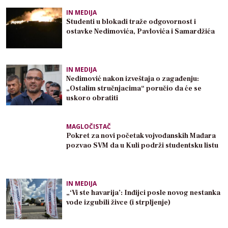
IN MEDIJA
Studenti u blokadi traže odgovornost i
ostavke Nedimovića, Pavlovića i Samardžića
IN MEDIJA
Nedimović nakon izveštaja o zagađenju:
„Ostalim stručnjacima“ poručio da će se
uskoro obratiti
MAGLOČISTAČ
Pokret za novi početak vojvođanskih Mađara
pozvao SVM da u Kuli podrži studentsku listu
IN MEDIJA
„‘Vi ste havarija’: Inđijci posle novog nestanka
vode izgubili živce (i strpljenje)