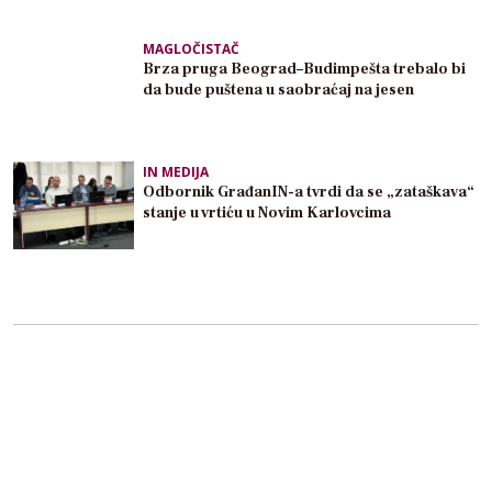
MAGLOČISTAČ
Brza pruga Beograd–Budimpešta trebalo bi
da bude puštena u saobraćaj na jesen
IN MEDIJA
Odbornik GrađanIN-a tvrdi da se „zataškava“
stanje u vrtiću u Novim Karlovcima