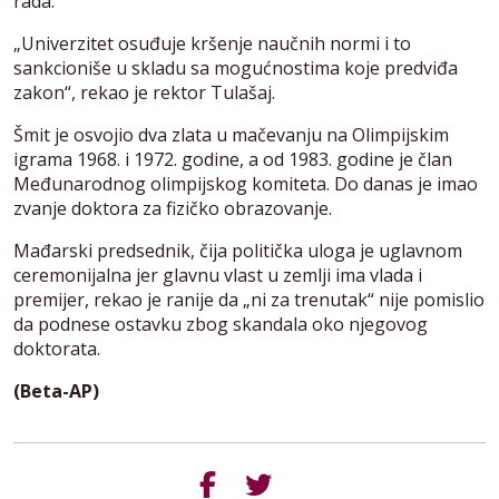
rada.
„Univerzitet osuđuje kršenje naučnih normi i to
sankcioniše u skladu sa mogućnostima koje predviđa
zakon“, rekao je rektor Tulašaj.
Šmit je osvojio dva zlata u mačevanju na Olimpijskim
igrama 1968. i 1972. godine, a od 1983. godine je član
Međunarodnog olimpijskog komiteta. Do danas je imao
zvanje doktora za fizičko obrazovanje.
Mađarski predsednik, čija politička uloga je uglavnom
ceremonijalna jer glavnu vlast u zemlji ima vlada i
premijer, rekao je ranije da „ni za trenutak“ nije pomislio
da podnese ostavku zbog skandala oko njegovog
doktorata.
(Beta-AP)