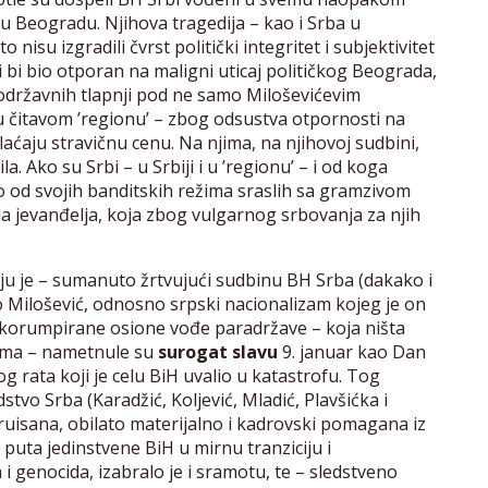
u Beogradu. Njihova tragedija – kao i Srba u
 nisu izgradili čvrst politički integritet i subjektivitet
i bi bio otporan na maligni uticaj političkog Beograda,
održavnih tlapnji pod ne samo Miloševićevim
u čitavom ’regionu’ – zbog odsustva otpornosti na
 plaćaju stravičnu cenu. Na njima, na njihovoj sudbini,
la. Ako su Srbi – u Srbiji i u ’regionu’ – i od koga
vo od svojih banditskih režima sraslih sa gramzivom
la jevanđelja, koja zbog vulgarnog srbovanja za njih
ju je – sumanuto žrtvujući sudbinu BH Srba (dakako i
o Milošević, odnosno srpski nacionalizam kojeg je on
 korumpirane osione vođe paradržave – koja ništa
bima – nametnule su
surogat slavu
9. januar kao Dan
g rata koji je celu BiH uvalio u katastrofu. Tog
vo Srba (Karadžić, Koljević, Mladić, Plavšićka i
ruisana, obilato materijalno i kadrovski pomagana iz
puta jedinstvene BiH u mirnu tranziciju i
i genocida, izabralo je i sramotu, te – sledstveno