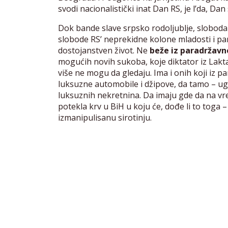
svodi nacionalistički inat Dan RS, je l’da, Dan
Dok bande slave srpsko rodoljublje, slobodars
slobode RS’ neprekidne kolone mladosti i pam
dostojanstven život. Ne
beže iz paradržav
mogućih novih sukoba, koje diktator iz Lakt
više ne mogu da gledaju. Ima i onih koji iz pa
luksuzne automobile i džipove, da tamo – u
luksuznih nekretnina. Da imaju gde da na vre
potekla krv u BiH u koju će, dođe li to toga –
izmanipulisanu sirotinju.