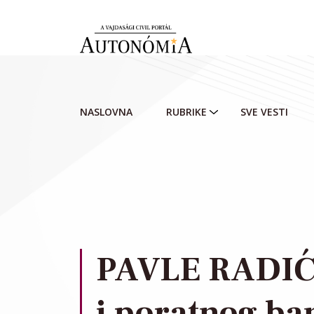
Skip to main content
NASLOVNA
RUBRIKE
SVE VESTI
PAVLE RADIĆ: 
i poratnog ba