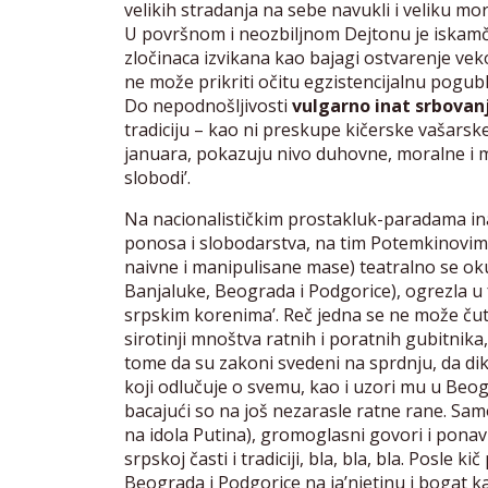
velikih stradanja na sebe navukli i veliku mo
U površnom i neozbiljnom Dejtonu je iskamče
zločinaca izvikana kao bajagi ostvarenje ve
ne može prikriti očitu egzistencijalnu pogu
Do nepodnošljivosti
vulgarno inat srbovan
tradiciju – kao ni preskupe kičerske vašars
januara, pokazuju nivo duhovne, moralne i ma
slobodi’.
Na nacionalističkim prostakluk-paradama in
ponosa i slobodarstva, na tim Potemkinovim k
naivne i manipulisane mase) teatralno se oku
Banjaluke, Beograda i Podgorice), ogrezla u 
srpskim korenima’. Reč jedna se ne može čuti
sirotinji mnoštva ratnih i poratnih gubitni
tome da su zakoni svedeni na sprdnju, da dik
koji odlučuje o svemu, kao i uzori mu u Beo
bacajući so na još nezarasle ratne rane. Samo 
na idola Putina), gromoglasni govori i ponav
srpskoj časti i tradiciji, bla, bla, bla. Posle k
Beograda i Podgorice na ja’njetinu i bogat k