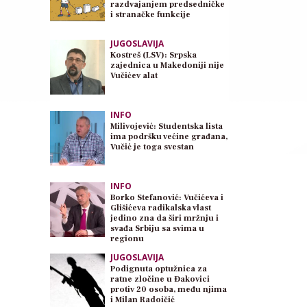
razdvajanjem predsedničke
i stranačke funkcije
JUGOSLAVIJA
Kostreš (LSV): Srpska
zajednica u Makedoniji nije
Vučićev alat
INFO
Milivojević: Studentska lista
ima podršku većine građana,
Vučić je toga svestan
INFO
Borko Stefanović: Vučićeva i
Glišićeva radikalska vlast
jedino zna da širi mržnju i
svađa Srbiju sa svima u
regionu
JUGOSLAVIJA
Podignuta optužnica za
ratne zločine u Đakovici
protiv 20 osoba, među njima
i Milan Radoičić