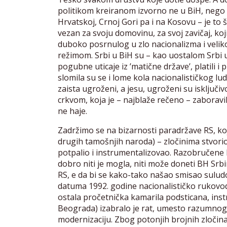
politikom kreiranom izvorno ne u BiH, nego 
Hrvatskoj, Crnoj Gori pa i na Kosovu – je to što
vezan za svoju domovinu, za svoj zavičaj, koj
duboko posrnulog u zlo nacionalizma i velik
režimom. Srbi u BiH su – kao uostalom Srbi 
pogubne uticaje iz ’matične države’, platili i
slomila su se i lome kola nacionalističkog ludi
zaista ugroženi, a jesu, ugroženi su isključi
crkvom, koja je – najblaže rečeno – zaboravi
ne haje.
Zadržimo se na bizarnosti paradržave RS, ko
drugih tamošnjih naroda) – zločinima stvori
potpalio i instrumentalizovao. Razobručene
dobro niti je mogla, niti može doneti BH Sr
RS, e da bi se kako-tako našao smisao suludo
datuma 1992. godine nacionalističko rukovodst
ostala pročetnička kamarila podsticana, inst
Beograda) izabralo je rat, umesto razumnog 
modernizaciju. Zbog potonjih brojnih zločina 