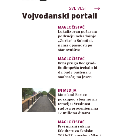
SVE VESTI
Vojvođanski portali
MAGLOČISTAČ
Lokalizovan požar na
području nekadašnje
„Zorke“ u Subotici,
nema opasnosti po
stanovništvo
MAGLOČISTAČ
Brza pruga Beograd–
Budimpešta trebalo bi
da bude puštena u
saobraćaj na jesen
IN MEDIJA
Most kod Barice
poskupeo zbog novih
temelja: Vrednost
radova procenjena na
17 miliona dinara
MAGLOČISTAČ
Prvi upisni rok na
fakultete za školsku
2026/27. završen: Mladi