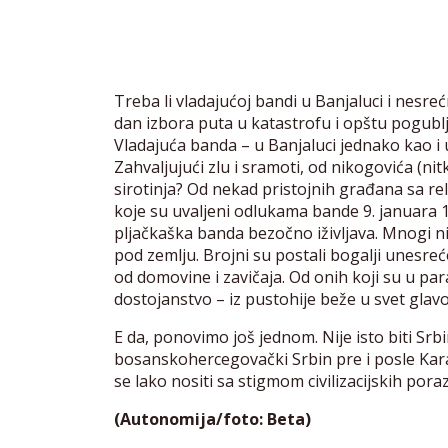
Treba li vladajućoj bandi u Banjaluci i nesrećn
dan izbora puta u katastrofu i opštu pogubl
Vladajuća banda – u Banjaluci jednako kao i 
Zahvaljujući zlu i sramoti, od nikogovića (nit
sirotinja? Od nekad pristojnih građana sa rel
koje su uvaljeni odlukama bande 9. januara 
pljačkaška banda bezočno iživljava. Mnogi nisu
pod zemlju. Brojni su postali bogalji unesreće
od domovine i zavičaja. Od onih koji su u par
dostojanstvo – iz pustohije beže u svet glav
E da, ponovimo još jednom. Nije isto biti Srbin
bosanskohercegovački Srbin pre i posle Karad
se lako nositi sa stigmom civilizacijskih pora
(Autonomija/foto: Beta)