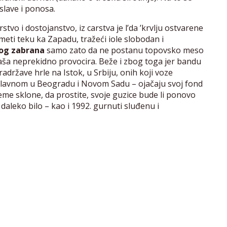
 slave i ponosa.
tvo i dostojanstvo, iz carstva je l’da ’krvlju ostvarene
eti teku ka Zapadu, tražeći iole slobodan i
nog zabrana
samo zato da ne postanu topovsko meso
aša neprekidno provocira. Beže i zbog toga jer bandu
radržave hrle na Istok, u Srbiju, onih koji voze
glavnom u Beogradu i Novom Sadu – ojačaju svoj fond
me sklone, da prostite, svoje guzice bude li ponovo
 daleko bilo – kao i 1992. gurnuti sluđenu i