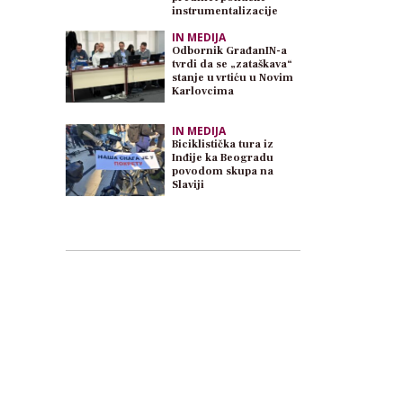
instrumentalizacije
IN MEDIJA
Odbornik GrađanIN-a
tvrdi da se „zataškava“
stanje u vrtiću u Novim
Karlovcima
IN MEDIJA
Biciklistička tura iz
Inđije ka Beogradu
povodom skupa na
Slaviji