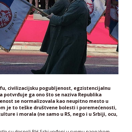
ofu, civilizacijsku pogubljenost, egzistencijalnu
ra potvrđuje ga ono što se naziva Republika
ačenost se normalizovala kao neupitno mesto u
 je to teške društvene bolesti i poremećenosti,
lture i morala (ne samo u RS, nego i u Srbiji, ocu,
otle su dospeli BH Srbi vođeni u svemu naopakom