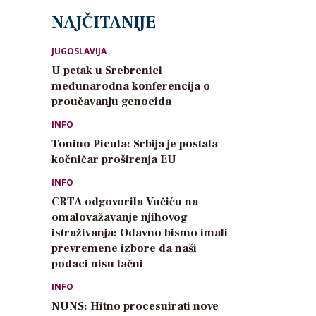
NAJČITANIJE
JUGOSLAVIJA
U petak u Srebrenici
međunarodna konferencija o
proučavanju genocida
INFO
Tonino Picula: Srbija je postala
kočničar proširenja EU
INFO
CRTA odgovorila Vučiću na
omalovažavanje njihovog
istraživanja: Odavno bismo imali
prevremene izbore da naši
podaci nisu tačni
INFO
NUNS: Hitno procesuirati nove