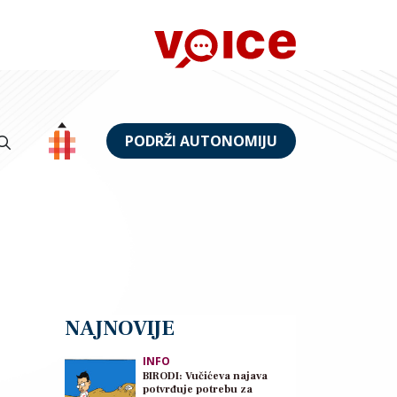
PODRŽI AUTONOMIJU
NAJNOVIJE
INFO
BIRODI: Vučićeva najava
potvrđuje potrebu za