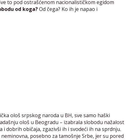
Sve to pod ostrašćenom nacionalističkom egidom
obodu od koga?
Od čega? Ko ih je napao i
stička ološ srpskog naroda u BH, sve samo haški
tadašnju ološ u Beogradu – izabrala slobodu nažalost
 dobrih običaja, zgazivši ih i svodeći ih na sprdnju.
a neminovna, posebno za tamošnje Srbe, jer su pored