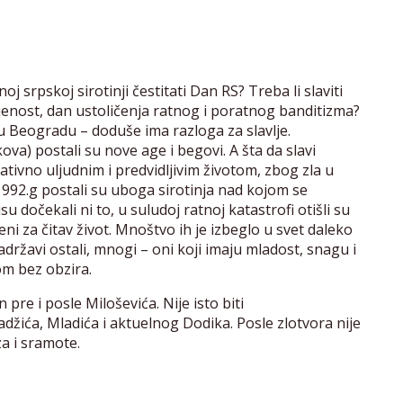
oj srpskoj sirotinji čestitati Dan RS? Treba li slaviti
jenost, dan ustoličenja ratnog i poratnog banditizma?
u Beogradu – doduše ima razloga za slavlje.
kova) postali su nove age i begovi. A šta da slavi
ativno uljudnim i predvidljivim životom, zbog zla u
1992.g postali su uboga sirotinja nad kojom se
 dočekali ni to, u suludoj ratnoj katastrofi otišli su
ni za čitav život. Mnoštvo ih je izbeglo u svet daleko
adržavi ostali, mnogi – oni koji imaju mladost, snagu i
om bez obzira.
 pre i posle Miloševića. Nije isto biti
žića, Mladića i aktuelnog Dodika. Posle zlotvora nije
za i sramote.