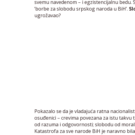
svemu navedenom – i egzistencijalnu bedu. 
’borbe za slobodu srpskog naroda u BiH’.
Sl
ugrožavao?
Pokazalo se da je vladajuća ratna nacionali
osuđenici – crevima povezana za istu takvu 
od razuma i odgovornosti; slobodu od morala i
Katastrofa za sve narode BiH je naravno bil