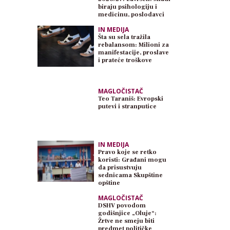
biraju psihologiju i
medicinu, poslodavci
traže inženjere
IN MEDIJA
Šta su sela tražila
rebalansom: Milioni za
manifestacije, proslave
i prateće troškove
MAGLOČISTAČ
Teo Taraniš: Evropski
putevi i stranputice
IN MEDIJA
Pravo koje se retko
koristi: Građani mogu
da prisustvuju
sednicama Skupštine
opštine
MAGLOČISTAČ
DSHV povodom
godišnjice „Oluje“:
Žrtve ne smeju biti
predmet političke