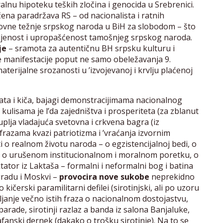
ralnu hipoteku teških zločina i genocida u Srebrenici.
na paradržava RS – od nacionalista i ratnih
kovne težnje srpskog naroda u BiH za slobodom – što
bljenost i upropašćenost tamošnjeg srpskog naroda.
je
– sramota za autentičnu BH srpsku kulturu i
ke manifestacije poput ne samo obeležavanja 9.
terijalne srozanosti u ’izvojevanoj i krvlju plaćenoj
ata i kiča, bajagi demonstracijimama nacionalnog
ulisama je l’da zajedništva i prosperiteta (za zblanut
plja vladajuća svetovna i crkvena bagra (iz
frazama kvazi patriotizma i ’vraćanja izvornim
 o realnom životu naroda – o egzistencijalnoj bedi, o
ka, o urušenom institucionalnom i moralnom poretku, o
tator iz Laktaša – formalni i neformalni bog i batina
gradu i Moskvi –
provocira nove sukobe
neprekidno
kičerski paramilitarni defilei (sirotinjski, ali po uzoru
ljanje večno istih fraza o nacionalnom dostojastvu,
ič parade, sirotinji razlaz a banda iz salona Banjaluke,
afanski dernek (dakako o trošku sirotinje). Na to se