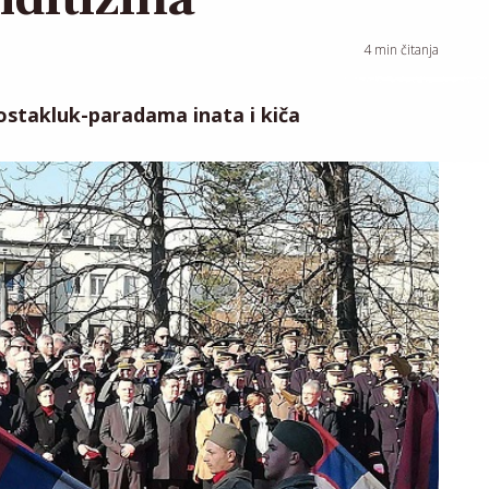
4
min čitanja
rostakluk-paradama inata i kiča