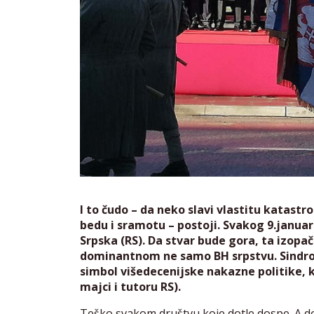
I to čudo – da neko slavi vlastitu katastr
bedu i sramotu – postoji. Svakog 9.janua
Srpska (RS). Da stvar bude gora, ta izop
dominantnom ne samo BH srpstvu. Sindrom
simbol višedecenijske nakazne politike, ku
majci i tutoru RS).
Teško svakom društvu koje dotle dospe. A d