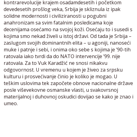
kontrarevolucije krajem osadamdesetih i početkom
devedesetih prošlog veka, Srbija je skliznula iz ipak
solidne modernosti i civiliziranosti u pogubni
anahronizam sa svim fatalnim posledicama koje
decenijama osećamo na svojoj koži. Osećaju to i susedi s
kojima smo nekad živeli u istoj državi. Od tada je Srbija –
zaslugom svojih dominantnih elita – u agoniji, nanoseći
muke i patnje i sebi, i onima oko sebe s kojima je ’90-tih
ratovala iako tvrdi da do NATO intervencije ’99. nije
ratovala. Za to Vuk Karadžić ne snosi nikakvu
odgovornost. U vremenu u kojem je živeo za srpsku
kulturu i prosvećivanje činio je koliko je mogao. U
teškim uslovima tek započete obnove nacionalne države
posle viševekovne osmanske vlasti, u svakovrsnoj
materijalnoj i duhovnoj oskudici dovijao se kako je znao i
umeo.