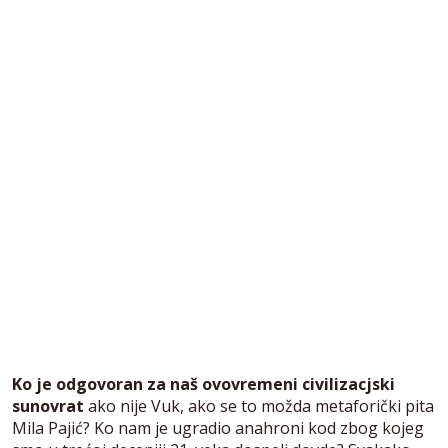
Ko je odgovoran za naš ovovremeni civilizacjski
sunovrat
ako nije Vuk, ako se to možda metaforički pita
Mila Pajić? Ko nam je ugradio anahroni kod zbog kojeg