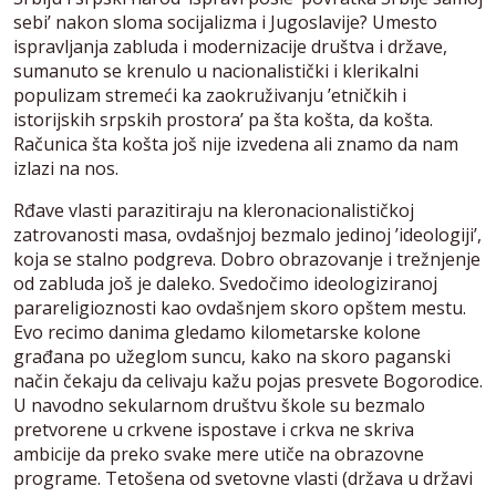
sebi’ nakon sloma socijalizma i Jugoslavije? Umesto
ispravljanja zabluda i modernizacije društva i države,
sumanuto se krenulo u nacionalistički i klerikalni
populizam stremeći ka zaokruživanju ’etničkih i
istorijskih srpskih prostora’ pa šta košta, da košta.
Računica šta košta još nije izvedena ali znamo da nam
izlazi na nos.
Rđave vlasti parazitiraju na kleronacionalističkoj
zatrovanosti masa, ovdašnjoj bezmalo jedinoj ’ideologiji’,
koja se stalno podgreva. Dobro obrazovanje i trežnjenje
od zabluda još je daleko. Svedočimo ideologiziranoj
parareligioznosti kao ovdašnjem skoro opštem mestu.
Evo recimo danima gledamo kilometarske kolone
građana po užeglom suncu, kako na skoro paganski
način čekaju da celivaju kažu pojas presvete Bogorodice.
U navodno sekularnom društvu škole su bezmalo
pretvorene u crkvene ispostave i crkva ne skriva
ambicije da preko svake mere utiče na obrazovne
programe. Tetošena od svetovne vlasti (država u državi