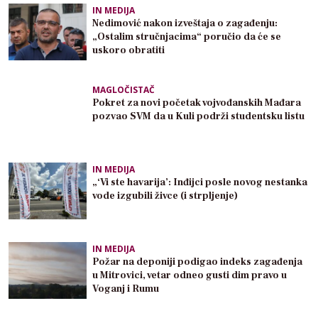
IN MEDIJA
Nedimović nakon izveštaja o zagađenju:
„Ostalim stručnjacima“ poručio da će se
uskoro obratiti
MAGLOČISTAČ
Pokret za novi početak vojvođanskih Mađara
pozvao SVM da u Kuli podrži studentsku listu
IN MEDIJA
„‘Vi ste havarija’: Inđijci posle novog nestanka
vode izgubili živce (i strpljenje)
IN MEDIJA
Požar na deponiji podigao indeks zagađenja
u Mitrovici, vetar odneo gusti dim pravo u
Voganj i Rumu