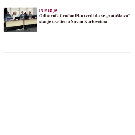
IN MEDIJA
Odbornik GrađanIN-a tvrdi da se „zataškava“
stanje u vrtiću u Novim Karlovcima