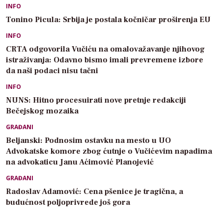
INFO
Tonino Picula: Srbija je postala kočničar proširenja EU
INFO
CRTA odgovorila Vučiću na omalovažavanje njihovog
istraživanja: Odavno bismo imali prevremene izbore
da naši podaci nisu tačni
INFO
NUNS: Hitno procesuirati nove pretnje redakciji
Bečejskog mozaika
GRAĐANI
Beljanski: Podnosim ostavku na mesto u UO
Advokatske komore zbog ćutnje o Vučićevim napadima
na advokaticu Janu Aćimović Planojević
GRAĐANI
Radoslav Adamović: Cena pšenice je tragična, a
budućnost poljoprivrede još gora