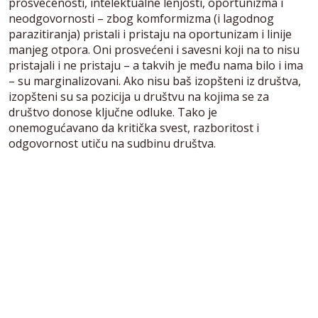
prosvećenosti, intelektualne lenjosti, oportunizma i
neodgovornosti – zbog komformizma (i lagodnog
parazitiranja) pristali i pristaju na oportunizam i linije
manjeg otpora. Oni prosvećeni i savesni koji na to nisu
pristajali i ne pristaju – a takvih je među nama bilo i ima
– su marginalizovani. Ako nisu baš izopšteni iz društva,
izopšteni su sa pozicija u društvu na kojima se za
društvo donose ključne odluke. Tako je
onemogućavano da kritička svest, razboritost i
odgovornost utiču na sudbinu društva.