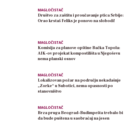
MAGLOČISTAČ
Društvo za zaštitu i proučavanje ptica Srbije:
Orao krstaš Feliks je ponovo na slobodi!
MAGLOČISTAČ
Komisija za planove opštine Bačka Topola:
AIK-ov projekat kompostilišta u Njegoševu
nema planski osnov
MAGLOČISTAČ
Lokalizovan požar na području nekadašnje
„Zorke“ u Subotici, nema opasnosti po
stanovništvo
MAGLOČISTAČ
Brza pruga Beograd–Budimpešta trebalo bi
da bude puštena u saobraćaj na jesen