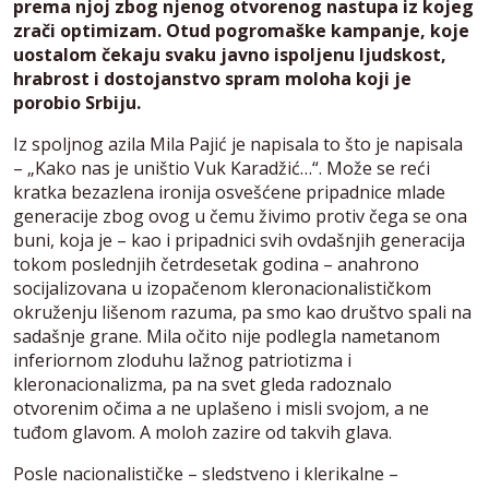
prema njoj zbog njenog otvorenog nastupa iz kojeg
zrači optimizam. Otud pogromaške kampanje, koje
uostalom čekaju svaku javno ispoljenu ljudskost,
hrabrost i dostojanstvo spram moloha koji je
porobio Srbiju.
Iz spoljnog azila Mila Pajić je napisala to što je napisala
– „Kako nas je uništio Vuk Karadžić…“. Može se reći
kratka bezazlena ironija osvešćene pripadnice mlade
generacije zbog ovog u čemu živimo protiv čega se ona
buni, koja je – kao i pripadnici svih ovdašnjih generacija
tokom poslednjih četrdesetak godina – anahrono
socijalizovana u izopačenom kleronacionalističkom
okruženju lišenom razuma, pa smo kao društvo spali na
sadašnje grane. Mila očito nije podlegla nametanom
inferiornom zloduhu lažnog patriotizma i
kleronacionalizma, pa na svet gleda radoznalo
otvorenim očima a ne uplašeno i misli svojom, a ne
tuđom glavom. A moloh zazire od takvih glava.
Posle nacionalističke – sledstveno i klerikalne –