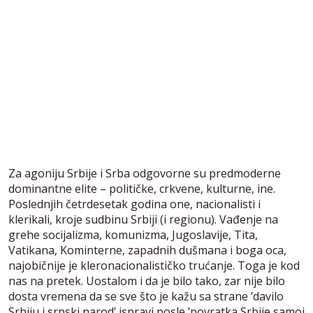
Za agoniju Srbije i Srba odgovorne su predmoderne
dominantne elite – političke, crkvene, kulturne, ine.
Poslednjih četrdesetak godina one, nacionalisti i
klerikali, kroje sudbinu Srbiji (i regionu). Vađenje na
grehe socijalizma, komunizma, Jugoslavije, Tita,
Vatikana, Kominterne, zapadnih dušmana i boga oca,
najobičnije je kleronacionalističko trućanje. Toga je kod
nas na pretek. Uostalom i da je bilo tako, zar nije bilo
dosta vremena da se sve što je kažu sa strane ’davilo
Srbiju i srpski narod’ ispravi posle ’povratka Srbije samoj