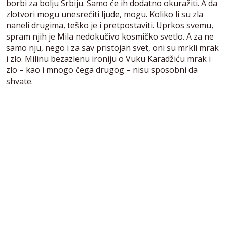
borbi za bolju Srbiju. Samo će ih dodatno okuražiti. A da
zlotvori mogu unesrećiti ljude, mogu. Koliko li su zla
naneli drugima, teško je i pretpostaviti. Uprkos svemu,
spram njih je Mila nedokučivo kosmičko svetlo. A za ne
samo nju, nego i za sav pristojan svet, oni su mrkli mrak
i zlo. Milinu bezazlenu ironiju o Vuku Karadžiću mrak i
zlo – kao i mnogo čega drugog – nisu sposobni da
shvate.