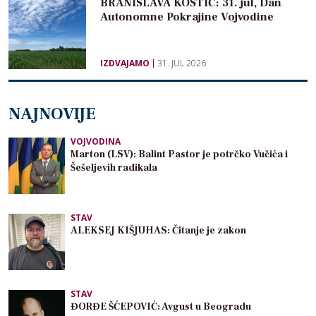
BRANISLAVA KOSTIĆ: 31. jul, Dan
Autonomne Pokrajine Vojvodine
IZDVAJAMO
31. JUL 2026
NAJNOVIJE
VOJVODINA
Marton (LSV): Balint Pastor je potrčko Vučića i
Šešeljevih radikala
STAV
ALEKSEJ KIŠJUHAS: Čitanje je zakon
STAV
ĐORĐE ŠĆEPOVIĆ: Avgust u Beogradu