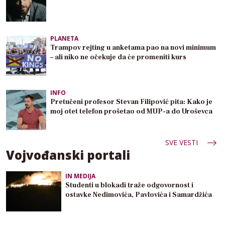
PLANETA
Trampov rejting u anketama pao na novi minimum
– ali niko ne očekuje da će promeniti kurs
INFO
Pretučeni profesor Stevan Filipović pita: Kako je
moj otet telefon prošetao od MUP-a do Uroševca
SVE VESTI
Vojvođanski portali
IN MEDIJA
Studenti u blokadi traže odgovornost i
ostavke Nedimovića, Pavlovića i Samardžića