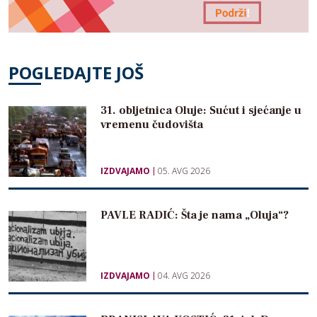
POGLEDAJTE JOŠ
31. obljetnica Oluje: Sućut i sjećanje u
vremenu čudovišta
IZDVAJAMO
05. AVG 2026
PAVLE RADIĆ: Šta je nama „Oluja“?
IZDVAJAMO
04. AVG 2026