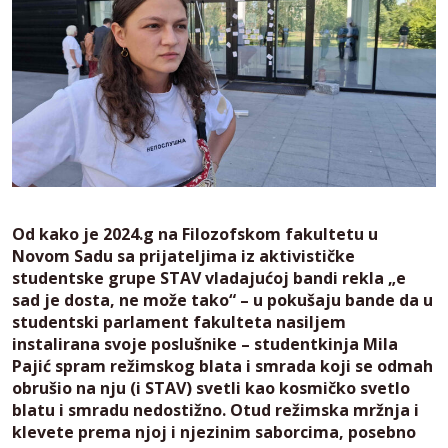
Od kako je 2024.g na Filozofskom fakultetu u
Novom Sadu sa prijateljima iz aktivističke
studentske grupe STAV vladajućoj bandi rekla „e
sad je dosta, ne može tako“ – u pokušaju bande da u
studentski parlament fakulteta nasiljem
instalirana svoje poslušnike – studentkinja Mila
Pajić spram režimskog blata i smrada koji se odmah
obrušio na nju (i STAV) svetli kao kosmičko svetlo
blatu i smradu nedostižno. Otud režimska mržnja i
klevete prema njoj i njezinim saborcima, posebno