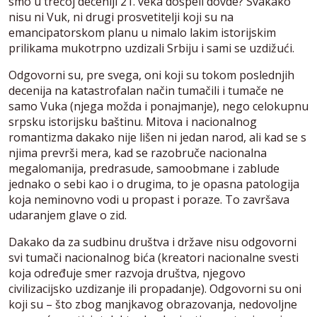
smo u trećoj deceniji 21. veka dospeli dovde? Svakako
nisu ni Vuk, ni drugi prosvetitelji koji su na
emancipatorskom planu u nimalo lakim istorijskim
prilikama mukotrpno uzdizali Srbiju i sami se uzdižući.
Odgovorni su, pre svega, oni koji su tokom poslednjih
decenija na katastrofalan način tumačili i tumače ne
samo Vuka (njega možda i ponajmanje), nego celokupnu
srpsku istorijsku baštinu. Mitova i nacionalnog
romantizma dakako nije lišen ni jedan narod, ali kad se s
njima prevrši mera, kad se razobruče nacionalna
megalomanija, predrasude, samoobmane i zablude
jednako o sebi kao i o drugima, to je opasna patologija
koja neminovno vodi u propast i poraze. To završava
udaranjem glave o zid.
Dakako da za sudbinu društva i države nisu odgovorni
svi tumači nacionalnog bića (kreatori nacionalne svesti
koja određuje smer razvoja društva, njegovo
civilizacijsko uzdizanje ili propadanje). Odgovorni su oni
koji su – što zbog manjkavog obrazovanja, nedovoljne