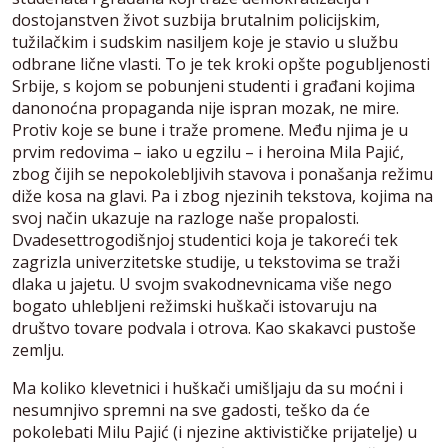
dostojanstven život suzbija brutalnim policijskim,
tužilačkim i sudskim nasiljem koje je stavio u službu
odbrane lične vlasti. To je tek kroki opšte pogubljenosti
Srbije, s kojom se pobunjeni studenti i građani kojima
danonoćna propaganda nije ispran mozak, ne mire.
Protiv koje se bune i traže promene. Među njima je u
prvim redovima – iako u egzilu – i heroina Mila Pajić,
zbog čijih se nepokolebljivih stavova i ponašanja režimu
diže kosa na glavi. Pa i zbog njezinih tekstova, kojima na
svoj način ukazuje na razloge naše propalosti.
Dvadesettrogodišnjoj studentici koja je takoreći tek
zagrizla univerzitetske studije, u tekstovima se traži
dlaka u jajetu. U svojm svakodnevnicama više nego
bogato uhlebljeni režimski huškači istovaruju na
društvo tovare podvala i otrova. Kao skakavci pustoše
zemlju.
Ma koliko klevetnici i huškači umišljaju da su moćni i
nesumnjivo spremni na sve gadosti, teško da će
pokolebati Milu Pajić (i njezine aktivističke prijatelje) u