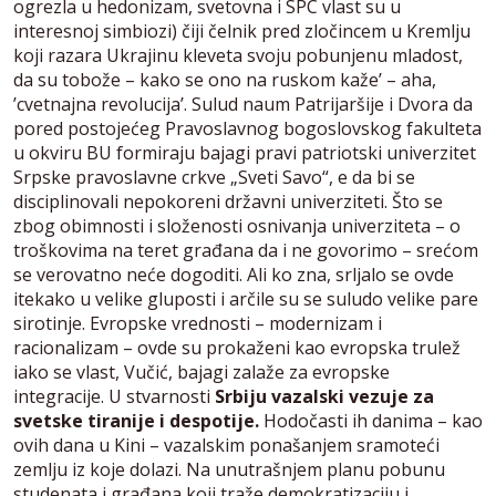
ogrezla u hedonizam, svetovna i SPC vlast su u
interesnoj simbiozi) čiji čelnik pred zločincem u Kremlju
koji razara Ukrajinu kleveta svoju pobunjenu mladost,
da su tobože – kako se ono na ruskom kaže’ – aha,
’cvetnajna revolucija’. Sulud naum Patrijaršije i Dvora da
pored postojećeg Pravoslavnog bogoslovskog fakulteta
u okviru BU formiraju bajagi pravi patriotski univerzitet
Srpske pravoslavne crkve „Sveti Savo“, e da bi se
disciplinovali nepokoreni državni univerziteti. Što se
zbog obimnosti i složenosti osnivanja univerziteta – o
troškovima na teret građana da i ne govorimo – srećom
se verovatno neće dogoditi. Ali ko zna, srljalo se ovde
itekako u velike gluposti i arčile su se suludo velike pare
sirotinje. Evropske vrednosti – modernizam i
racionalizam – ovde su prokaženi kao evropska trulež
iako se vlast, Vučić, bajagi zalaže za evropske
integracije. U stvarnosti
Srbiju vazalski vezuje za
svetske tiranije i despotije.
Hodočasti ih danima – kao
ovih dana u Kini – vazalskim ponašanjem sramoteći
zemlju iz koje dolazi. Na unutrašnjem planu pobunu
studenata i građana koji traže demokratizaciju i