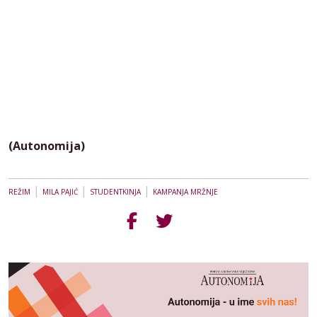
(Autonomija)
|
|
|
REŽIM
MILA PAJIĆ
STUDENTKINJA
KAMPANJA MRŽNJE