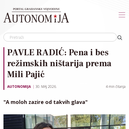
Skip to main content
PAVLE RADIĆ: Pena i bes
režimskih ništarija prema
Mili Pajić
AUTONOMIJA
30. MAJ 2026.
4
min čitanja
"A moloh zazire od takvih glava"