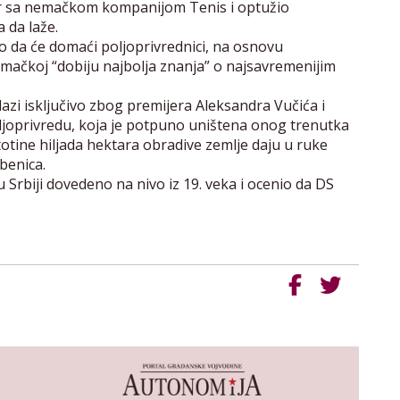
vor sa nemačkom kompanijom Tenis i optužio
 da laže.
o da će domaći poljoprivrednici, na osnovu
mačkoj “dobiju najbolja znanja” o najsavremenijim
azi isključivo zbog premijera Aleksandra Vučića i
joprivredu, koja je potpuno uništena onog trenutka
totine hiljada hektara obradive zemlje daju u ruke
benica.
u Srbiji dovedeno na nivo iz 19. veka i ocenio da DS