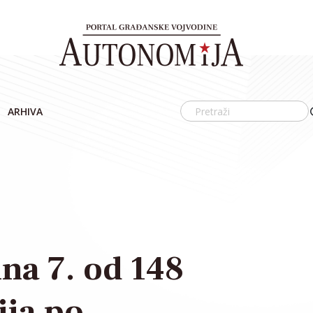
ARHIVA
ina 7. od 148
ija po