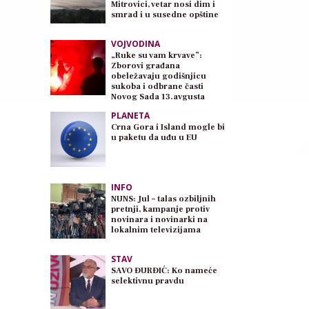
Mitrovici, vetar nosi dim i
smrad i u susedne opštine
VOJVODINA
„Ruke su vam krvave”:
Zborovi građana
obeležavaju godišnjicu
sukoba i odbrane časti
Novog Sada 13.avgusta
PLANETA
Crna Gora i Island mogle bi
u paketu da uđu u EU
INFO
NUNS: Jul – talas ozbiljnih
pretnji, kampanje protiv
novinara i novinarki na
lokalnim televizijama
STAV
SAVO ĐURĐIĆ: Ko nameće
selektivnu pravdu