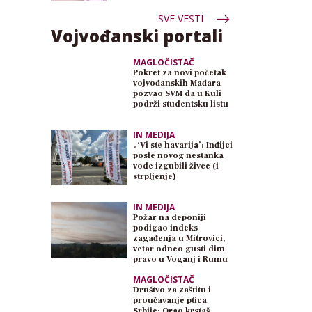
SVE VESTI
Vojvođanski portali
MAGLOČISTAČ
Pokret za novi početak
vojvođanskih Mađara
pozvao SVM da u Kuli
podrži studentsku listu
IN MEDIJA
„‘Vi ste havarija’: Inđijci
posle novog nestanka
vode izgubili živce (i
strpljenje)
IN MEDIJA
Požar na deponiji
podigao indeks
zagađenja u Mitrovici,
vetar odneo gusti dim
pravo u Voganj i Rumu
MAGLOČISTAČ
Društvo za zaštitu i
proučavanje ptica
Srbije: Orao krstaš