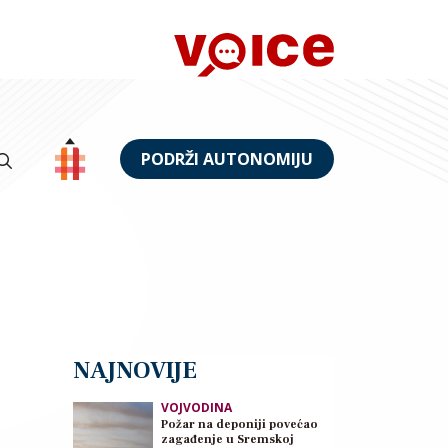
PODRŽI AUTONOMIJU
NAJNOVIJE
VOJVODINA
Požar na deponiji povećao
zagađenje u Sremskoj