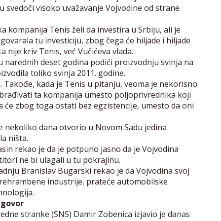
mu svedoči visoko uvažavanje Vojvodine od strane
.
kompanija Tenis želi da investira u Srbiju, ali je
ovarala tu investiciju, zbog čega će hiljade i hiljade
a nije kriv Tenis, već Vučićeva vlada.
 u narednih deset godina podići proizvodnju svinja na
izvodila toliko svinja 2011. godine.
d. Takođe, kada je Tenis u pitanju, veoma je nekorisno
 obrađivati ta kompanija umesto poljoprivrednika koji
ka će zbog toga ostati bez egzistencije, umesto da oni
pre nekoliko dana otvorio u Novom Sadu jedina
la ništa.
sin rekao je da je potpuno jasno da je Vojvodina
titori ne bi ulagali u tu pokrajinu.
dnju Branislav Bugarski rekao je da Vojvodina svoj
 prehrambene industrije, prateće automobilske
hnologija.
 ugovor
dne stranke (SNS) Damir Zobenica izjavio je danas