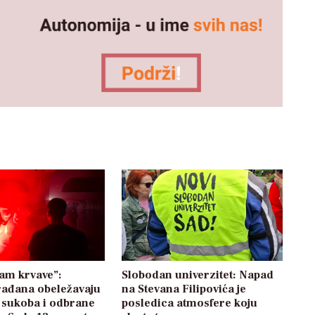
am krvave”:
Slobodan univerzitet: Napad
rađana obeležavaju
na Stevana Filipovića je
 sukoba i odbrane
posledica atmosfere koju