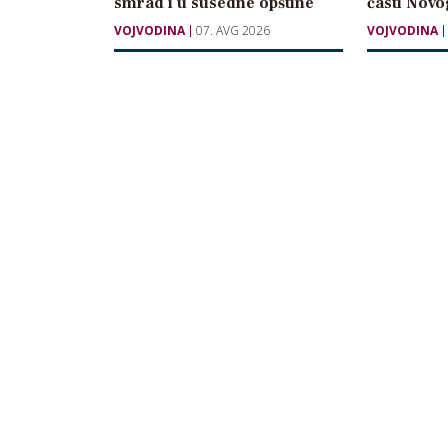
smrad i u susedne opštine
časti Novo
VOJVODINA
07. AVG 2026
VOJVODINA