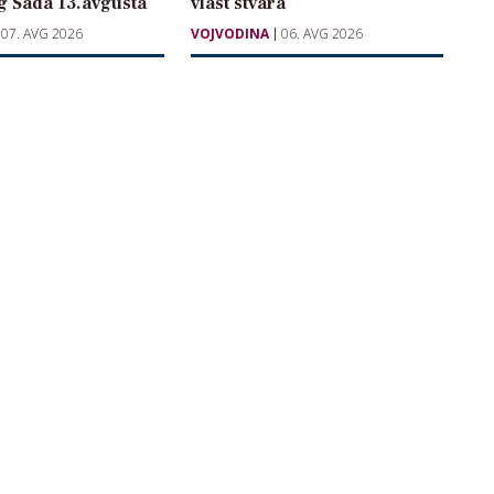
g Sada 13.avgusta
vlast stvara
07. AVG 2026
VOJVODINA
06. AVG 2026