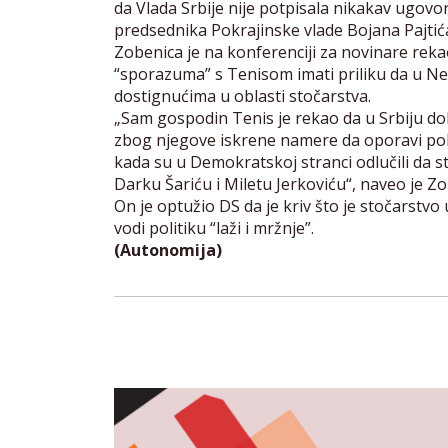
da Vlada Srbije nije potpisala nikakav ugo
predsednika Pokrajinske vlade Bojana Pajtića
Zobenica je na konferenciji za novinare reka
“sporazuma” s Tenisom imati priliku da u Ne
dostignućima u oblasti stočarstva.
„Sam gospodin Tenis je rekao da u Srbiju dol
zbog njegove iskrene namere da oporavi pol
kada su u Demokratskoj stranci odlučili da s
Darku Šariću i Miletu Jerkoviću“, naveo je Zo
On je optužio DS da je kriv što je stočarstvo 
vodi politiku “laži i mržnje”.
(Autonomija)