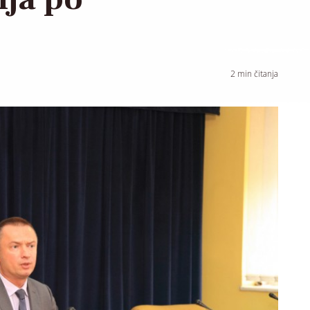
2
min čitanja