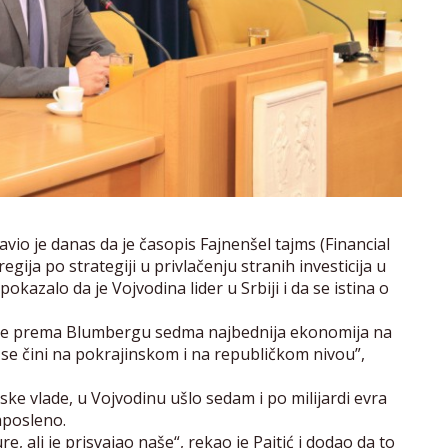
avio je danas da je časopis Fajnenšel tajms (Financial
ija po strategiji u privlačenju stranih investicija u
okazalo da je Vojvodina lider u Srbiji i da se istina o
bija je prema Blumbergu sedma najbednija ekonomija na
se čini na pokrajinskom i na republičkom nivou”,
ske vlade, u Vojvodinu ušlo sedam i po milijardi evra
zaposleno.
e, ali je prisvajao naše“, rekao je Pajtić i dodao da to