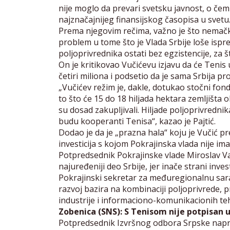
nije moglo da prevari svetsku javnost, o če
najznačajnijeg finansijskog časopisa u svetu
Prema njegovim rečima, važno je što nemačka 
problem u tome što je Vlada Srbije loše ispreg
poljoprivrednika ostati bez egzistencije, za št
On je kritikovao Vučićevu izjavu da će Tenis
četiri miliona i podsetio da je sama Srbija pro
„Vučićev režim je, dakle, dotukao stočni fon
to što će 15 do 18 hiljada hektara zemljišta
su dosad zakupljivali. Hiljade poljoprivredni
budu kooperanti Tenisa“, kazao je Pajtić.
Dodao je da je „prazna hala“ koju je Vučić 
investicija s kojom Pokrajinska vlada nije ima
Potpredsednik Pokrajinske vlade Miroslav Va
najuređeniji deo Srbije, jer inače strani inves
Pokrajinski sekretar za međuregionalnu sara
razvoj bazira na kombinaciji poljoprivrede,
industrije i informaciono-komunikacionih te
Zobenica (SNS): S Tenisom nije potpisan
Potpredsednik Izvršnog odbora Srpske napre