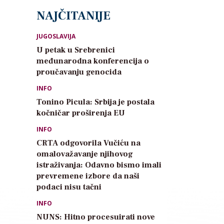
NAJČITANIJE
JUGOSLAVIJA
U petak u Srebrenici
međunarodna konferencija o
proučavanju genocida
INFO
Tonino Picula: Srbija je postala
kočničar proširenja EU
INFO
CRTA odgovorila Vučiću na
omalovažavanje njihovog
istraživanja: Odavno bismo imali
prevremene izbore da naši
podaci nisu tačni
INFO
NUNS: Hitno procesuirati nove