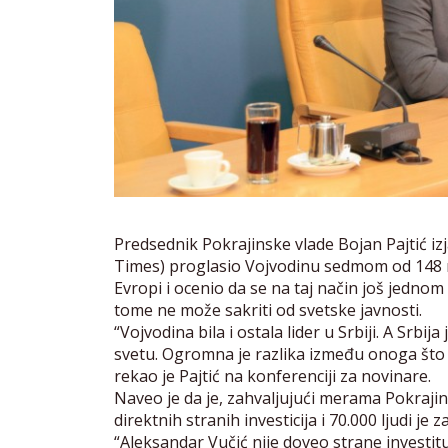
Predsednik Pokrajinske vlade Bojan Pajtić izj
Times) proglasio Vojvodinu sedmom od 148 reg
Evropi i ocenio da se na taj način još jednom p
tome ne može sakriti od svetske javnosti.
“Vojvodina bila i ostala lider u Srbiji. A Sr
svetu. Ogromna je razlika između onoga što 
rekao je Pajtić na konferenciji za novinare.
Naveo je da je, zahvaljujući merama Pokrajin
direktnih stranih investicija i 70.000 ljudi je 
“Aleksandar Vučić nije doveo strane investitur