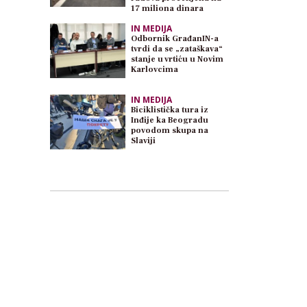
17 miliona dinara
IN MEDIJA
Odbornik GrađanIN-a
tvrdi da se „zataškava“
stanje u vrtiću u Novim
Karlovcima
IN MEDIJA
Biciklistička tura iz
Inđije ka Beogradu
povodom skupa na
Slaviji