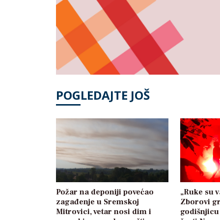
POGLEDAJTE JOŠ
Požar na deponiji povećao
„Ruke su v
zagađenje u Sremskoj
Zborovi g
Mitrovici, vetar nosi dim i
godišnjicu