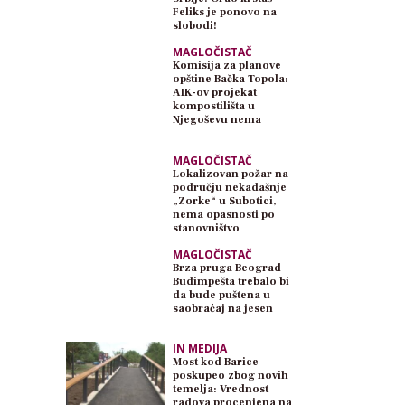
Feliks je ponovo na
slobodi!
MAGLOČISTAČ
Komisija za planove
opštine Bačka Topola:
AIK-ov projekat
kompostilišta u
Njegoševu nema
planski osnov
MAGLOČISTAČ
Lokalizovan požar na
području nekadašnje
„Zorke“ u Subotici,
nema opasnosti po
stanovništvo
MAGLOČISTAČ
Brza pruga Beograd–
Budimpešta trebalo bi
da bude puštena u
saobraćaj na jesen
IN MEDIJA
Most kod Barice
poskupeo zbog novih
temelja: Vrednost
radova procenjena na