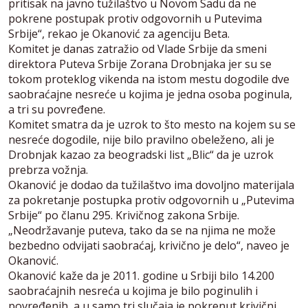
pritisak na javno tužilaštvo u Novom Sadu da ne
pokrene postupak protiv odgovornih u Putevima
Srbije“, rekao je Okanović za agenciju Beta.
Komitet je danas zatražio od Vlade Srbije da smeni
direktora Puteva Srbije Zorana Drobnjaka jer su se
tokom proteklog vikenda na istom mestu dogodile dve
saobraćajne nesreće u kojima je jedna osoba poginula,
a tri su povređene.
Komitet smatra da je uzrok to što mesto na kojem su se
nesreće dogodile, nije bilo pravilno obeleženo, ali je
Drobnjak kazao za beogradski list „Blic“ da je uzrok
prebrza vožnja.
Okanović je dodao da tužilaštvo ima dovoljno materijala
za pokretanje postupka protiv odgovornih u „Putevima
Srbije“ po članu 295. Krivičnog zakona Srbije.
„Neodržavanje puteva, tako da se na njima ne može
bezbedno odvijati saobraćaj, krivično je delo“, naveo je
Okanović.
Okanović kaže da je 2011. godine u Srbiji bilo 14.200
saobraćajnih nesreća u kojima je bilo poginulih i
povređenih, a u samo tri slučaja je pokrenut krivični