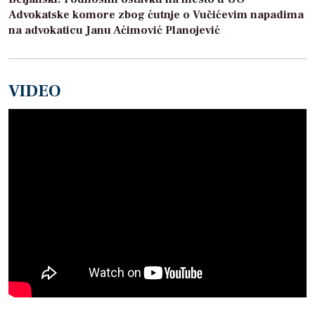
Advokatske komore zbog ćutnje o Vučićevim napadima
na advokaticu Janu Aćimović Planojević
VIDEO