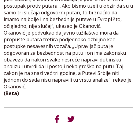
postupak protiv putara. „Ako bismo uzeli u obzir da su u
samo tri slučaja odgovorni putari, to bi značilo da
imamo najbolje i najbezbednije puteve u Evropi što,
očigledno, nije slučaj“, ukazao je Okanović.
Okanović je podvukao da javno tužilaštvo mora da
propuste putara tretira podjednako ozbiljno kao
postupke nesavesnih vozača. „Upravljač puta je
odgovoran za bezbednost na putu i on ima zakonsku
obavezu da nakon svake nesreće napravi dubinsku
analizu i utvrdi da li postoji neka greška na putu. Taj
zakon je na snazi već tri godine, a Putevi Srbije niti
jednom do sada nisu napravili tu vrstu analize“, rekao je
Okanović.
(Beta)