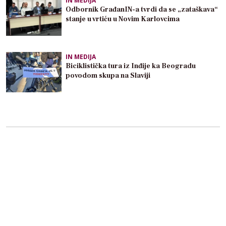
IN MEDIJA
Odbornik GrađanIN-a tvrdi da se „zataškava“
stanje u vrtiću u Novim Karlovcima
IN MEDIJA
Biciklistička tura iz Inđije ka Beogradu
povodom skupa na Slaviji