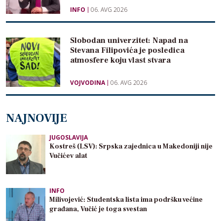
INFO
06. AVG 2026
Slobodan univerzitet: Napad na
Stevana Filipovića je posledica
atmosfere koju vlast stvara
VOJVODINA
06. AVG 2026
NAJNOVIJE
JUGOSLAVIJA
Kostreš (LSV): Srpska zajednica u Makedoniji nije
Vučićev alat
INFO
Milivojević: Studentska lista ima podršku većine
građana, Vučić je toga svestan