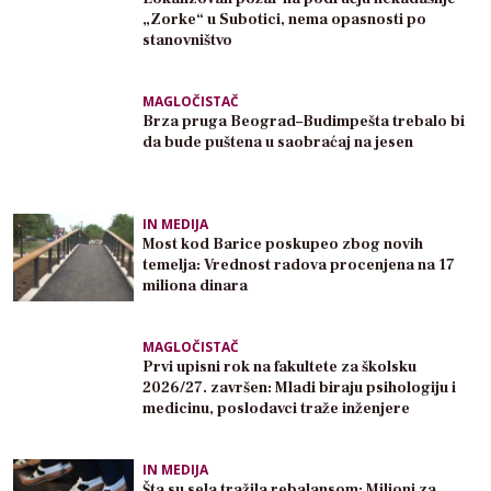
„Zorke“ u Subotici, nema opasnosti po
stanovništvo
MAGLOČISTAČ
Brza pruga Beograd–Budimpešta trebalo bi
da bude puštena u saobraćaj na jesen
IN MEDIJA
Most kod Barice poskupeo zbog novih
temelja: Vrednost radova procenjena na 17
miliona dinara
MAGLOČISTAČ
Prvi upisni rok na fakultete za školsku
2026/27. završen: Mladi biraju psihologiju i
medicinu, poslodavci traže inženjere
IN MEDIJA
Šta su sela tražila rebalansom: Milioni za