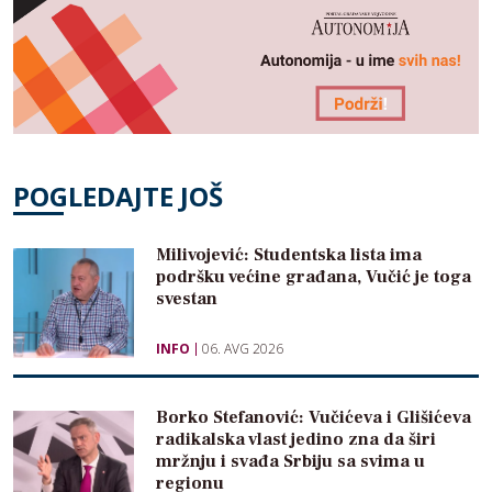
POGLEDAJTE JOŠ
Milivojević: Studentska lista ima
podršku većine građana, Vučić je toga
svestan
INFO
06. AVG 2026
Borko Stefanović: Vučićeva i Glišićeva
radikalska vlast jedino zna da širi
mržnju i svađa Srbiju sa svima u
regionu