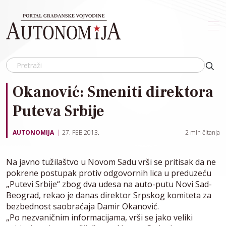
Skip to main content
Okanović: Smeniti direktora
Puteva Srbije
AUTONOMIJA
27. FEB 2013.
2
min čitanja
Na javno tužilaštvo u Novom Sadu vrši se pritisak da ne
pokrene postupak protiv odgovornih lica u preduzeću
„Putevi Srbije“ zbog dva udesa na auto-putu Novi Sad-
Beograd, rekao je danas direktor Srpskog komiteta za
bezbednost saobraćaja Damir Okanović.
„Po nezvaničnim informacijama, vrši se jako veliki