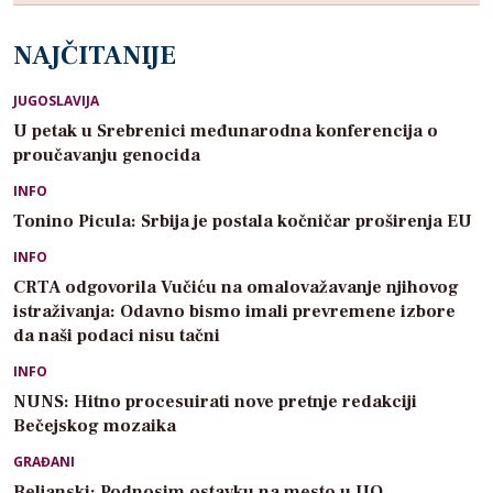
NAJČITANIJE
JUGOSLAVIJA
U petak u Srebrenici međunarodna konferencija o
proučavanju genocida
INFO
Tonino Picula: Srbija je postala kočničar proširenja EU
INFO
CRTA odgovorila Vučiću na omalovažavanje njihovog
istraživanja: Odavno bismo imali prevremene izbore
da naši podaci nisu tačni
INFO
NUNS: Hitno procesuirati nove pretnje redakciji
Bečejskog mozaika
GRAĐANI
Beljanski: Podnosim ostavku na mesto u UO