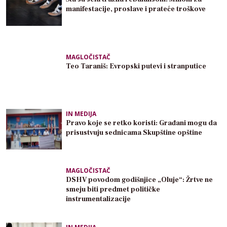
manifestacije, proslave i prateće troškove
MAGLOČISTAČ
Teo Taraniš: Evropski putevi i stranputice
IN MEDIJA
Pravo koje se retko koristi: Građani mogu da
prisustvuju sednicama Skupštine opštine
MAGLOČISTAČ
DSHV povodom godišnjice „Oluje“: Žrtve ne
smeju biti predmet političke
instrumentalizacije