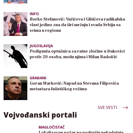
INFO
Borko Stefanović: Vučićeva i Glišićeva radikalska
vlast jedino zna da širi mržnju i svađa Srbiju sa
svima u regionu
JUGOSLAVIJA
Podignuta optužnica za ratne zločine u Đakovici
protiv 20 osoba, među njima i Milan Radoičić
GRAĐANI
Goran Marković: Napad na Stevana Filipovića
metastaza fašističkog režima
SVE VESTI
Vojvođanski portali
MAGLOČISTAČ
Lokalizovan požar na području nekadašnje