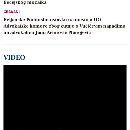
Bečejskog mozaika
GRAĐANI
Beljanski: Podnosim ostavku na mesto u UO
Advokatske komore zbog ćutnje o Vučićevim napadima
na advokaticu Janu Aćimović Planojević
VIDEO