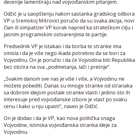
decenije lamentiraju nad vojvođanskim pitanjem.
Odžić je u saopštenju nakon sastanka gradskog odbora
VP u Sremskoj Mitrovici poručio da su svaka akcija, novi
član ili simpatizer VP korak napred ka strateškom cilju i
jasnim programskim ostvarenjima te partije.
Predsednik VP je istakao i da borba te stranke ima
smisla i da je više nego ikada potrebno da se bori za
Vojvodinu. On je poručio i da će Vojvodina biti Republika
bez obzira na sva „podmetanja, laži i pretnje“.
„Svakim danom sve nas je više i više, a Vojvodinu ne
možete pobediti. Danas su mnoge stranke od stranaka
sa dobrom idejom postale stranke vlasti i jedino sto ih
interesuje pred vojvođanske izbore je vlast po svaku
cenu i kako u nju upasti“, naveo je Odžić.
On je dodao i da je VP, kao nova politička snaga
Vojvodine, istinska vojvođanska stranka ideje za
Vojvodinu.