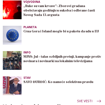
VOJVODINA
„Ruke su vam krvave”: Zborovi građana
obeležavaju godišnjicu sukoba i odbrane časti
Novog Sada 13.avgusta
PLANETA
Crna Gora i Island mogle bi u paketu da uđu u EU
INFO
NUNS: Jul – talas ozbiljnih pretnji, kampanje protiv
novinara i novinarki na lokalnim televizijama
STAV
SAVO ĐURĐIĆ: Ko nameće selektivnu pravdu
SVE VESTI