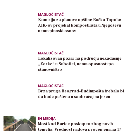
MAGLOČISTAČ
Komisija za planove opštine Bačka Topola:
AIK-ov projekat kompostilišta u Njegoševu
nema planski osnov
MAGLOČISTAČ
Lokalizovan požar na području nekadašnje
„Zorke“ u Subotici, nema opasnosti po
stanovništvo
MAGLOČISTAČ
Brza pruga Beograd–Budimpešta trebalo bi
da bude puštena u saobraćaj na jesen
IN MEDIJA
Most kod Barice poskupeo zbog novih
temelja: Vrednost radova procenjena na 17