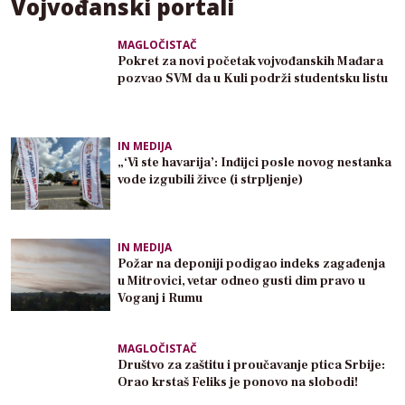
Vojvođanski portali
MAGLOČISTAČ
Pokret za novi početak vojvođanskih Mađara
pozvao SVM da u Kuli podrži studentsku listu
IN MEDIJA
„‘Vi ste havarija’: Inđijci posle novog nestanka
vode izgubili živce (i strpljenje)
IN MEDIJA
Požar na deponiji podigao indeks zagađenja
u Mitrovici, vetar odneo gusti dim pravo u
Voganj i Rumu
MAGLOČISTAČ
Društvo za zaštitu i proučavanje ptica Srbije:
Orao krstaš Feliks je ponovo na slobodi!