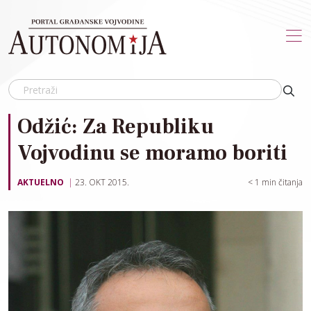
Skip to main content
Odžić: Za Republiku
Vojvodinu se moramo boriti
AKTUELNO
23. OKT 2015.
< 1
min čitanja