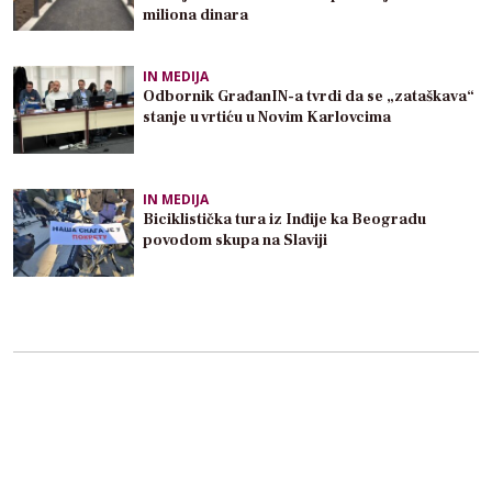
miliona dinara
IN MEDIJA
Odbornik GrađanIN-a tvrdi da se „zataškava“
stanje u vrtiću u Novim Karlovcima
IN MEDIJA
Biciklistička tura iz Inđije ka Beogradu
povodom skupa na Slaviji