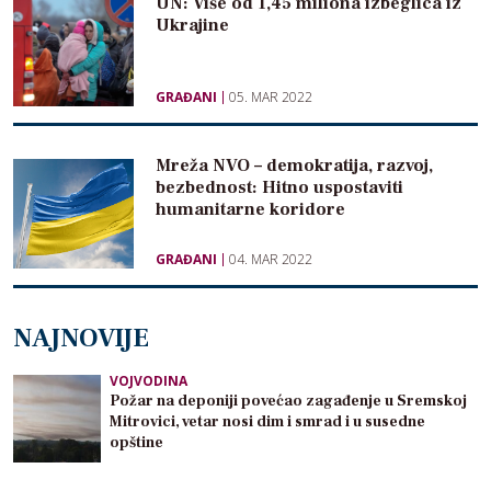
UN: Više od 1,45 miliona izbeglica iz
Ukrajine
GRAĐANI
05. MAR 2022
Mreža NVO – demokratija, razvoj,
bezbednost: Hitno uspostaviti
humanitarne koridore
GRAĐANI
04. MAR 2022
NAJNOVIJE
VOJVODINA
Požar na deponiji povećao zagađenje u Sremskoj
Mitrovici, vetar nosi dim i smrad i u susedne
opštine