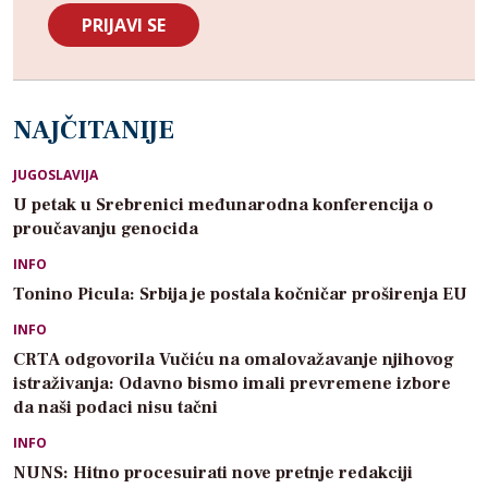
NAJČITANIJE
JUGOSLAVIJA
U petak u Srebrenici međunarodna konferencija o
proučavanju genocida
INFO
Tonino Picula: Srbija je postala kočničar proširenja EU
INFO
CRTA odgovorila Vučiću na omalovažavanje njihovog
istraživanja: Odavno bismo imali prevremene izbore
da naši podaci nisu tačni
INFO
NUNS: Hitno procesuirati nove pretnje redakciji