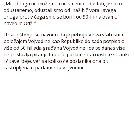
„Mi od toga ne možemo i ne smemo odustati, jer ako
odustanemo, odustali smo od naših života i svega
onoga protiv čega smo se borili od 90-ih na ovamo“,
naveo je Odžić.
U saopštenju se navodi i da je peticiju VP za statusnim
položajem Vojvodine kao Republike do sada potpisalo
više od 50 hiljada građana Vojvodine i da se danas više
ne postavlja pitanje buduće parlamentarnosti te stranke
i čitave ideje, već sa koliko će poslanika ona biti
zastupljena u parlamentu Vojvodine.