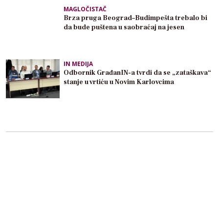
MAGLOČISTAČ
Brza pruga Beograd–Budimpešta trebalo bi
da bude puštena u saobraćaj na jesen
IN MEDIJA
Odbornik GrađanIN-a tvrdi da se „zataškava“
stanje u vrtiću u Novim Karlovcima