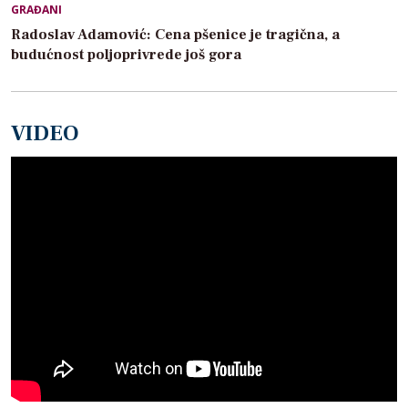
GRAĐANI
Radoslav Adamović: Cena pšenice je tragična, a
budućnost poljoprivrede još gora
VIDEO