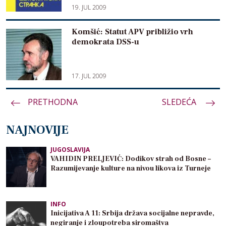
19. JUL 2009
Komšić: Statut APV približio vrh
demokrata DSS-u
17. JUL 2009
PRETHODNA
Paginacija
SLEDEĆA
članaka
NAJNOVIJE
JUGOSLAVIJA
VAHIDIN PRELJEVIĆ: Dodikov strah od Bosne –
Razumijevanje kulture na nivou likova iz Turneje
INFO
Inicijativa A 11: Srbija država socijalne nepravde,
negiranje i zloupotreba siromaštva