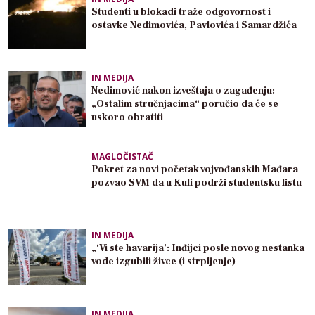
Studenti u blokadi traže odgovornost i
ostavke Nedimovića, Pavlovića i Samardžića
IN MEDIJA
Nedimović nakon izveštaja o zagađenju:
„Ostalim stručnjacima“ poručio da će se
uskoro obratiti
MAGLOČISTAČ
Pokret za novi početak vojvođanskih Mađara
pozvao SVM da u Kuli podrži studentsku listu
IN MEDIJA
„‘Vi ste havarija’: Inđijci posle novog nestanka
vode izgubili živce (i strpljenje)
IN MEDIJA