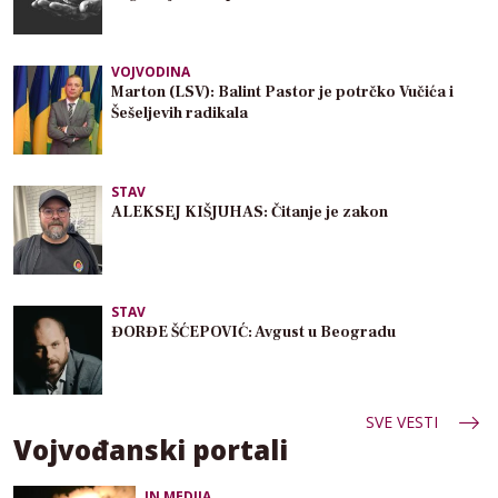
VOJVODINA
Marton (LSV): Balint Pastor je potrčko Vučića i
Šešeljevih radikala
STAV
ALEKSEJ KIŠJUHAS: Čitanje je zakon
STAV
ĐORĐE ŠĆEPOVIĆ: Avgust u Beogradu
SVE VESTI
Vojvođanski portali
IN MEDIJA