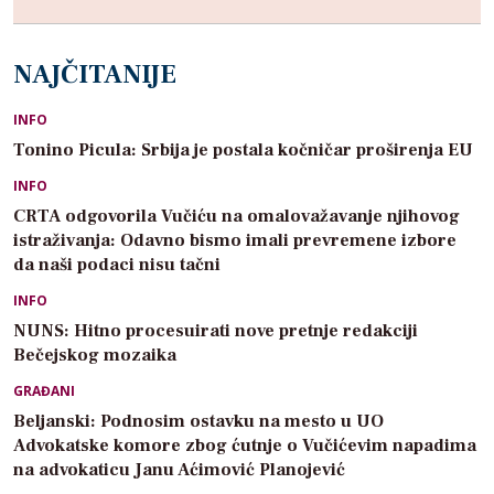
NAJČITANIJE
INFO
Tonino Picula: Srbija je postala kočničar proširenja EU
INFO
CRTA odgovorila Vučiću na omalovažavanje njihovog
istraživanja: Odavno bismo imali prevremene izbore
da naši podaci nisu tačni
INFO
NUNS: Hitno procesuirati nove pretnje redakciji
Bečejskog mozaika
GRAĐANI
Beljanski: Podnosim ostavku na mesto u UO
Advokatske komore zbog ćutnje o Vučićevim napadima
na advokaticu Janu Aćimović Planojević