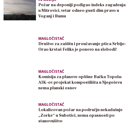
Požar na deponiji podigao indeks zagađenja
u Mitrovici, vetar odneo gusti dim pravo u
Voganj i Rumu
MAGLOČISTAČ
Društvo za zaštitu i proučavanje ptica Srbije:
Orao krstaš Feliks je ponovo na slobodi!
MAGLOČISTAČ
Komisija za planove opštine Bačka Topola:
AIK-ov projekat kompostilišta u Njegoševu
nema planski osnov
MAGLOČISTAČ
Lokalizovan požar na području nekadašnje
„Zorke“ u Subotici, nema opasnosti po
stanovništvo