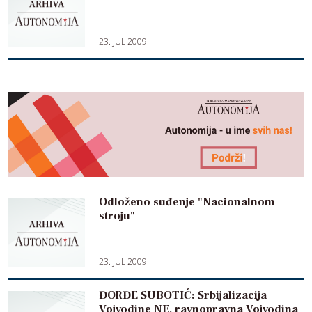
23. JUL 2009
Odloženo suđenje "Nacionalnom
stroju"
23. JUL 2009
ĐORĐE SUBOTIĆ: Srbijalizacija
Vojvodine NE, ravnopravna Vojvodina