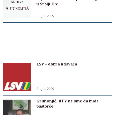
u Srbiji DA!
21. JUL 2009
LSV – dobra udavača
21. JUL 2009
Gruhonjić: RTV ne sme da bude
pastorče