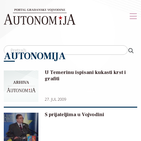
Skip to main content
AUTONOMIJA
U Temerinu ispisani kukasti krst i
grafiti
27. JUL 2009
S prijateljima u Vojvodini