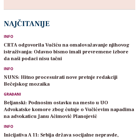
NAJČITANIJE
INFO
CRTA odgovorila Vučiću na omalovažavanje njihovog
istraživanja: Odavno bismo imali prevremene izbore
da naši podaci nisu tačni
INFO
NUNS: Hitno procesuirati nove pretnje redakciji
Bečejskog mozaika
GRAĐANI
Beljanski: Podnosim ostavku na mesto u UO
Advokatske komore zbog ćutnje o Vučićevim napadima
na advokaticu Janu Aćimović Planojević
INFO
Inicijativa A 11: Srbija država socijalne nepravde,