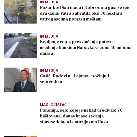
IN MEDIJA
Požar kod Šatrinaca i Dobrodola gasi se već
dva dana: Vatra zahvatila oko 30 hektara,
vatrogascima pomažu meštani
IN MEDIJA
Krpljenje rupa, presvlačenje puteva i
uređenje bankina: Nabavka vredna 50 miliona
dinara
IN MEDIJA
Gašić: Radovi u „Lejama“ počinju 1.
septembra
MAGLOČISTAČ
Panoniju, selo koje je nekad uređivalo 70
baštovana, danas krase sećanja
starosedelaca i entuzijazam Rusa