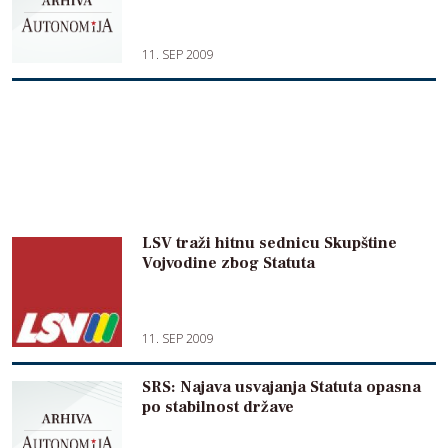
11. SEP 2009
LSV traži hitnu sednicu Skupštine
Vojvodine zbog Statuta
11. SEP 2009
SRS: Najava usvajanja Statuta opasna
po stabilnost države