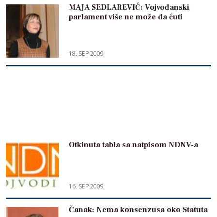
MAJA SEDLAREVIĆ: Vojvođanski
parlament više ne može da ćuti
18. SEP 2009
Otkinuta tabla sa natpisom NDNV-a
16. SEP 2009
Čanak: Nema konsenzusa oko Statuta