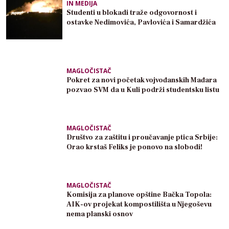
IN MEDIJA
Studenti u blokadi traže odgovornost i
ostavke Nedimovića, Pavlovića i Samardžića
MAGLOČISTAČ
Pokret za novi početak vojvođanskih Mađara
pozvao SVM da u Kuli podrži studentsku listu
MAGLOČISTAČ
Društvo za zaštitu i proučavanje ptica Srbije:
Orao krstaš Feliks je ponovo na slobodi!
MAGLOČISTAČ
Komisija za planove opštine Bačka Topola:
AIK-ov projekat kompostilišta u Njegoševu
nema planski osnov