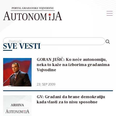
Skip to main content
SVE VESTI
GORAN JEŠIĆ: Ko neće autonomiju,
neka to kaže na izborima građanima
Vojvodine
23. SEP 2009
GV: Građani da brane demokratiju
kada vlasti za to nisu sposobne