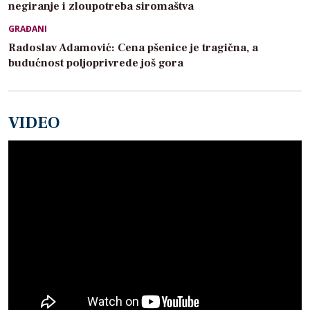
negiranje i zloupotreba siromaštva
GRAĐANI
Radoslav Adamović: Cena pšenice je tragična, a
budućnost poljoprivrede još gora
VIDEO