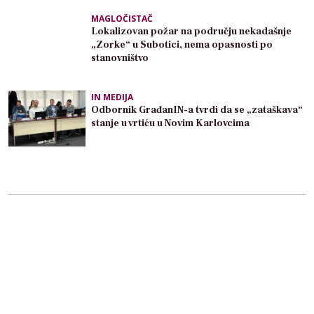
MAGLOČISTAČ
Lokalizovan požar na području nekadašnje
„Zorke“ u Subotici, nema opasnosti po
stanovništvo
IN MEDIJA
Odbornik GrađanIN-a tvrdi da se „zataškava“
stanje u vrtiću u Novim Karlovcima