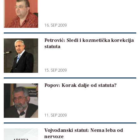
16. SEP 2009
Petrović: Sledi i kozmetička korekcija
statuta
15. SEP 2009
Popov: Korak dalje od statuta?
11. SEP 2009
Vojvođanski statut: Nema leba od
nervoze