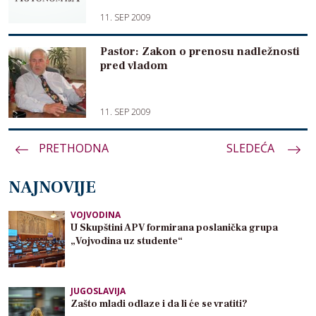
11. SEP 2009
Pastor: Zakon o prenosu nadležnosti
pred vladom
11. SEP 2009
PRETHODNA
Paginacija
SLEDEĆA
članaka
NAJNOVIJE
VOJVODINA
U Skupštini APV formirana poslanička grupa
„Vojvodina uz studente“
JUGOSLAVIJA
Zašto mladi odlaze i da li će se vratiti?