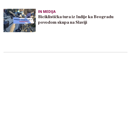
IN MEDIJA
Biciklistička tura iz Inđije ka Beogradu
povodom skupa na Slaviji