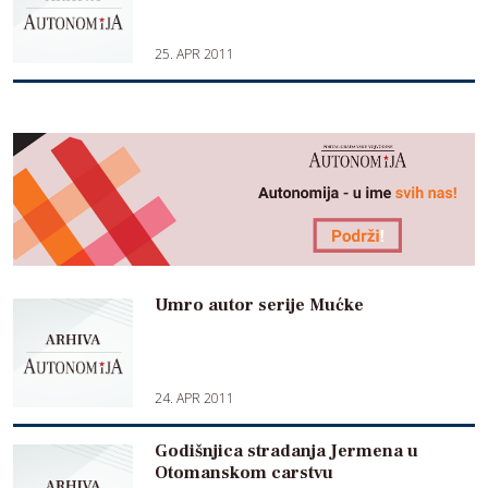
25. APR 2011
Umro autor serije Mućke
24. APR 2011
Godišnjica stradanja Jermena u
Otomanskom carstvu