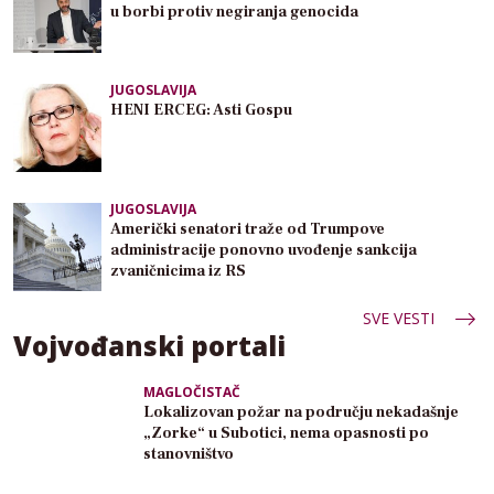
u borbi protiv negiranja genocida
JUGOSLAVIJA
HENI ERCEG: Asti Gospu
JUGOSLAVIJA
Američki senatori traže od Trumpove
administracije ponovno uvođenje sankcija
zvaničnicima iz RS
SVE VESTI
Vojvođanski portali
MAGLOČISTAČ
Lokalizovan požar na području nekadašnje
„Zorke“ u Subotici, nema opasnosti po
stanovništvo