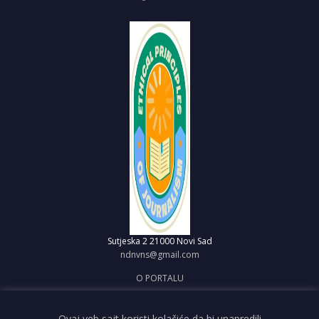
Sutjeska 2
21000 Novi Sad
ndnvns@gmail.com
O PORTALU
IMPRESUM
OBJAVI VEST
Ovaj veb sajt koristi kolačiće da bi unapredili