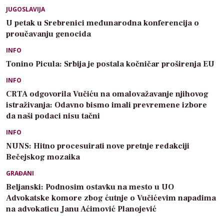
JUGOSLAVIJA
U petak u Srebrenici međunarodna konferencija o
proučavanju genocida
INFO
Tonino Picula: Srbija je postala kočničar proširenja EU
INFO
CRTA odgovorila Vučiću na omalovažavanje njihovog
istraživanja: Odavno bismo imali prevremene izbore
da naši podaci nisu tačni
INFO
NUNS: Hitno procesuirati nove pretnje redakciji
Bečejskog mozaika
GRAĐANI
Beljanski: Podnosim ostavku na mesto u UO
Advokatske komore zbog ćutnje o Vučićevim napadima
na advokaticu Janu Aćimović Planojević