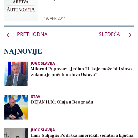
19. APR 2011
PRETHODNA
Paginacija
SLEDEĆA
članaka
NAJNOVIJE
JUGOSLAVIJA
Milorad Pupovac: „Jedino ‘U’ koje može biti slovo
zakona je početno slovo Ustava“
STAV
DEJAN ILIĆ: Oluja u Beogradu
JUGOSLAVIJA
Emir Suljagić: Podrška američkih senatora ključna