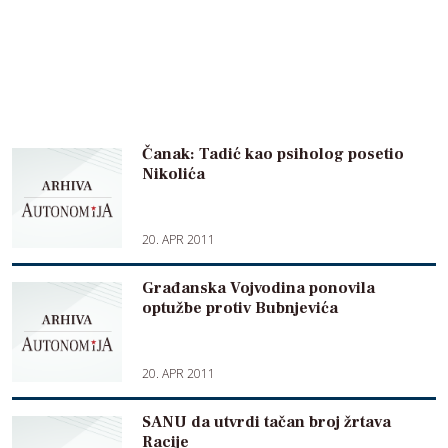
Čanak: Tadić kao psiholog posetio
Nikolića
20. APR 2011
Građanska Vojvodina ponovila
optužbe protiv Bubnjevića
20. APR 2011
SANU da utvrdi tačan broj žrtava
Racije