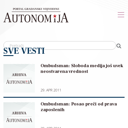
Skip to main content
SVE VESTI
Ombudsman: Sloboda medija još uvek
neostvarena vrednost
29. APR 2011
Ombudsman: Posao preči od prava
zaposlenih