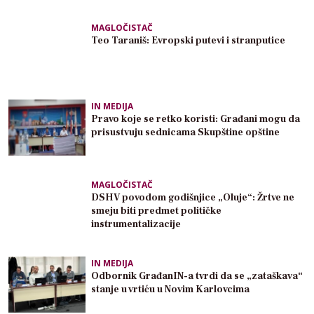
MAGLOČISTAČ
Teo Taraniš: Evropski putevi i stranputice
IN MEDIJA
Pravo koje se retko koristi: Građani mogu da
prisustvuju sednicama Skupštine opštine
MAGLOČISTAČ
DSHV povodom godišnjice „Oluje“: Žrtve ne
smeju biti predmet političke
instrumentalizacije
IN MEDIJA
Odbornik GrađanIN-a tvrdi da se „zataškava“
stanje u vrtiću u Novim Karlovcima