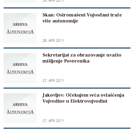
29. APR 2011
Skan: Osiromašeni Vojvođani traže
više autonomije
28. APR 2011
Sekretarijat za obrazovanje uvažio
mišljenje Poverenika
27. APR 2011
Jakovljev: Očekujem veća ovlašćenja
Vojvodine u Elektrovojvodini
27. APR 2011