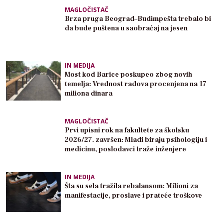
MAGLOČISTAČ
Brza pruga Beograd–Budimpešta trebalo bi
da bude puštena u saobraćaj na jesen
IN MEDIJA
Most kod Barice poskupeo zbog novih
temelja: Vrednost radova procenjena na 17
miliona dinara
MAGLOČISTAČ
Prvi upisni rok na fakultete za školsku
2026/27. završen: Mladi biraju psihologiju i
medicinu, poslodavci traže inženjere
IN MEDIJA
Šta su sela tražila rebalansom: Milioni za
manifestacije, proslave i prateće troškove