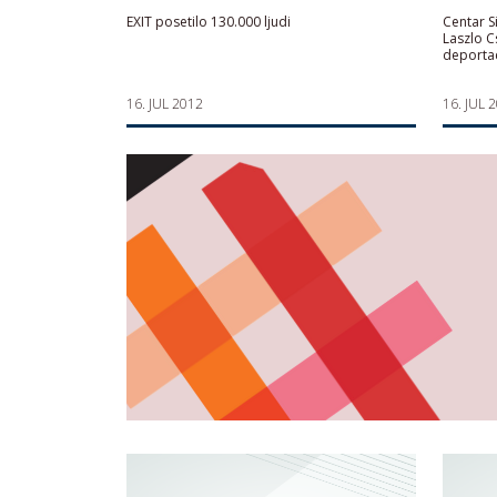
EXIT posetilo 130.000 ljudi
Centar S
Laszlo C
deportac
16. JUL 2012
16. JUL 