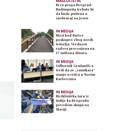
MAGLOČISTAČ
Brza pruga Beograd–
Budimpešta trebalo bi
da bude puštena u
saobraćaj na jesen
IN MEDIJA
Most kod Barice
poskupeo zbog novih
temelja: Vrednost
radova procenjena na
17 miliona dinara
IN MEDIJA
Odbornik GrađanIN-a
tvrdi da se „zataškava“
stanje u vrtiću u Novim
Karlovcima
IN MEDIJA
Biciklistička tura iz
Inđije ka Beogradu
povodom skupa na
Slaviji