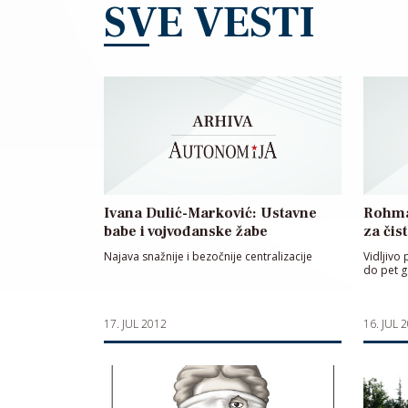
SVE VESTI
Ivana Dulić-Marković: Ustavne
Rohma
babe i vojvođanske žabe
za čis
Najava snažnije i bezočnije centralizacije
Vidljivo 
do pet 
17. JUL 2012
16. JUL 