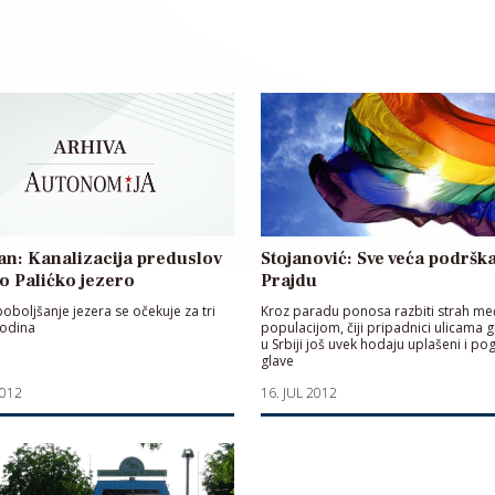
n: Kanalizacija preduslov
Stojanović: Sve veća podršk
to Palićko jezero
Prajdu
poboljšanje jezera se očekuje za tri
Kroz paradu ponosa razbiti strah me
godina
populacijom, čiji pripadnici ulicama 
u Srbiji još uvek hodaju uplašeni i po
glave
2012
16. JUL 2012