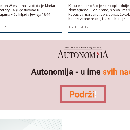
imon Wiesenthal tvrdi da je Mađar
Kupuje se ono što je najneophodnij
satary (97) učestvovao u
domaćinstvu – od hrane, sireva i mađ
ijama više hiljada Jevreja 1944
kobasica, naravno, do slatkiša, čokola
konzervirane hrane, i kućne hemije
2012
16. JUL 2012