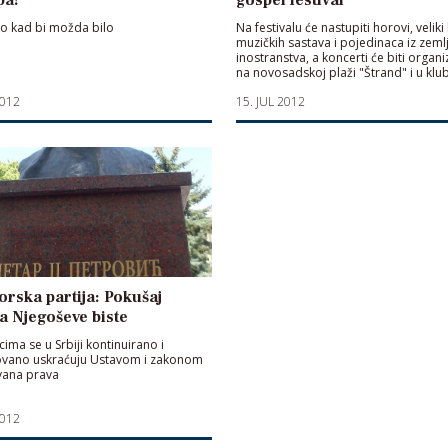
ilo kad bi možda bilo
Na festivalu će nastupiti horovi, veliki
muzičkih sastava i pojedinaca iz zemlj
inostranstva, a koncerti će biti organ
na novosadskoj plaži "Štrand" i u klu
"Route 66"
2012
15. JUL 2012
rska partija: Pokušaj
a Njegoševe biste
ima se u Srbiji kontinuirano i
ovano uskraćuju Ustavom i zakonom
vana prava
2012