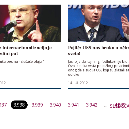
 Internacionalizacija je
Pajtić: USS nas bruka u oči
edini put
sveta!
luša pesmu - slušaće oluju!"
Jasno je da 'tajming' (odluke) nije bio 
Ovo je neka vrsta političkog pozicion
onog dela sudija USS koji su glasali z
odluku
2012
14. JUL 2012
Paginacija
937
3.938
3.939
3.940
3.941
3.942
…
4.239
SLEDEĆ
članaka