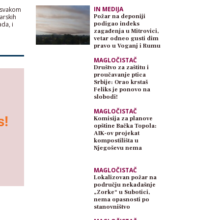
IN MEDIJA
e svakom
arskih
Požar na deponiji
da, i
podigao indeks
zagađenja u Mitrovici,
vetar odneo gusti dim
pravo u Voganj i Rumu
MAGLOČISTAČ
Društvo za zaštitu i
proučavanje ptica
Srbije: Orao krstaš
Feliks je ponovo na
slobodi!
MAGLOČISTAČ
Komisija za planove
opštine Bačka Topola:
AIK-ov projekat
kompostilišta u
Njegoševu nema
planski osnov
MAGLOČISTAČ
Lokalizovan požar na
području nekadašnje
„Zorke“ u Subotici,
nema opasnosti po
stanovništvo