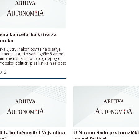
ena kancelarka kriva za
 muku
rka ujutru, nakon osvrta na pisanje
 medija, prati pisanje grčke štampe.
amo ne nalazi mnogo toga lepog o
ropskoj politici“, piše list Rajniše post
2012
i iz budućnosti: I Vojvodina
U Novom Sadu prvi muzički
pa!
gospel festival