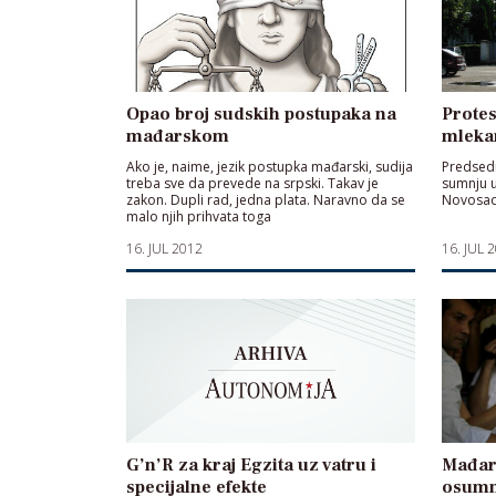
Opao broj sudskih postupaka na
Prote
mađarskom
mleka
Ako je, naime, jezik postupka mađarski, sudija
Predsedn
treba sve da prevede na srpski. Takav je
sumnju u
zakon. Dupli rad, jedna plata. Naravno da se
Novosad
malo njih prihvata toga
16. JUL 2012
16. JUL 
G’n’R za kraj Egzita uz vatru i
Mađar
specijalne efekte
osumn