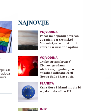
NAJNOVIJE
VOJVODINA
Požar na deponiji povećao
zagađenje u Sremskoj
Mitrovici, vetar nosi dim i
smrad i u susedne opštine
a
VOJVODINA
„Ruke su vam krvave”:
Zborovi građana
obeležavaju godišnjicu
đju LGBT
sukoba i odbrane časti
gradova
Novog Sada 13.avgusta
gnute
PLANETA
Crna Gora i Island mogle bi
u paketu da uđu u EU
INFO