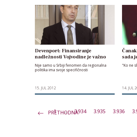
Devenport: Finansiranje
Čanak:
nadležnosti Vojvodine je važno
sada j
Nije samo u Srbiji fenomen da regionalna
"Ko ne s
politika ima svoje specifičnosti
15. JUL 2012
14. JUL 
1
…
3.934
3.935
3.936
3.
PRETHODNA