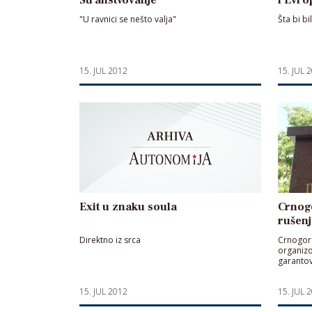
"U ravnici se nešto valja"
Šta bi b
15. JUL 2012
15. JUL 
Exit u znaku soula
Crnogo
rušenj
Direktno iz srca
Crnogorc
organiz
garanto
15. JUL 2012
15. JUL 