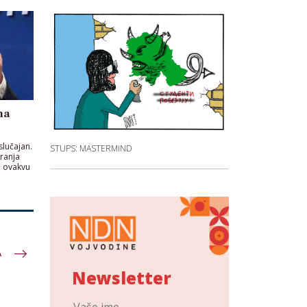
ma
slučajan.
STUPS: MASTERMIND
iranja
a ovakvu
A
Newsletter