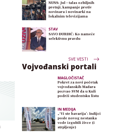
NUNS: Jul – talas ozbiljnih
pretnji, kampanje protiv
novinara i novinarki na
lokalnim televizijama
STAV
SAVO ĐURĐIĆ: Ko nameće
selektivnu pravdu
SVE VESTI
Vojvođanski portali
MAGLOČISTAČ
Pokret za novi početak
vojvođanskih Mađara
pozvao SVM da u Kuli
podrži studentsku listu
IN MEDIJA
„‘Vi ste havarija’: Inđijci
posle novog nestanka
vode izgubili živce (i
u
strpljenje)