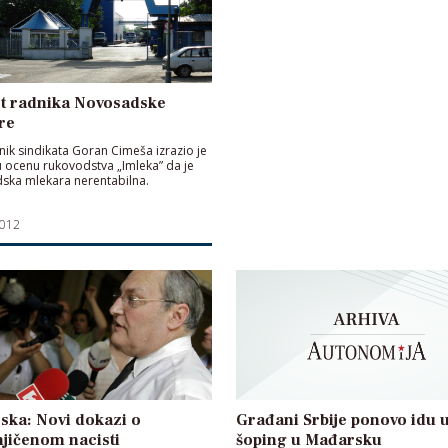
st radnika Novosadske
re
ik sindikata Goran Cimeša izrazio je
 ocenu rukovodstva „Imleka” da je
ska mlekara nerentabilna.
2012
ska: Novi dokazi o
Građani Srbije ponovo idu 
jičenom nacisti
šoping u Mađarsku