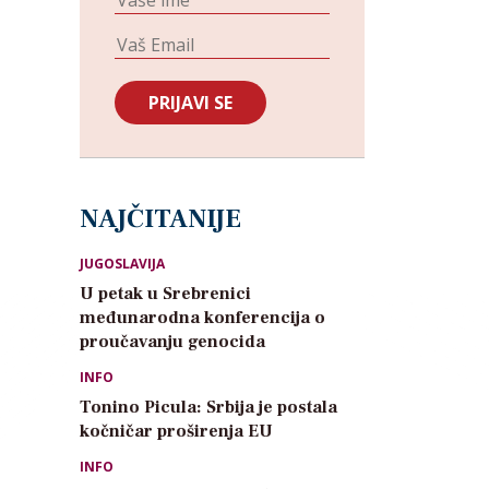
NAJČITANIJE
JUGOSLAVIJA
U petak u Srebrenici
međunarodna konferencija o
proučavanju genocida
INFO
Tonino Picula: Srbija je postala
kočničar proširenja EU
INFO