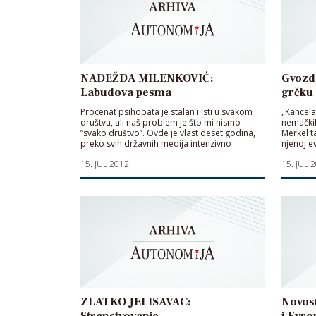
NADEŽDA MILENKOVIĆ:
Gvozd
Labudova pesma
grčku
Procenat psihopata je stalan i isti u svakom
„Kancela
društvu, ali naš problem je što mi nismo
nemačkih
”svako društvo”. Ovde je vlast deset godina,
Merkel t
preko svih državnih medija intenzivno
njenoj ev
podsticala, podržavala, razjarivala, a onda i
15. JUL 2012
15. JUL 
slavila psihopate
ZLATKO JELISAVAC:
Novost
Stranstvovanje
i Evro