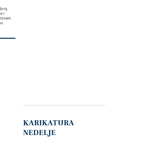
 broj
e i
izovani
bu
KARIKATURA
NEDELJE