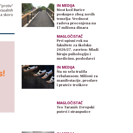
IN MEDIJA
 "protiv"
ksualnih
Most kod Barice
ala skoro
poskupeo zbog novih
temelja: Vrednost
radova procenjena na
17 miliona dinara
MAGLOČISTAČ
Prvi upisni rok na
fakultete za školsku
2026/27. završen: Mladi
biraju psihologiju i
medicinu, poslodavci
traže inženjere
IN MEDIJA
Šta su sela tražila
rebalansom: Milioni za
manifestacije, proslave
i prateće troškove
MAGLOČISTAČ
Teo Taraniš: Evropski
putevi i stranputice