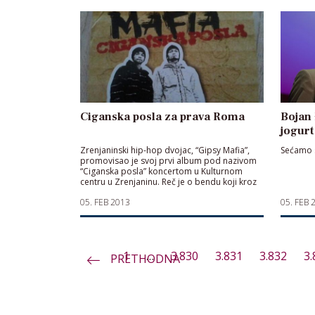
Ciganska posla za prava Roma
Bojan 
jogurt
Zrenjaninski hip-hop dvojac, “Gipsy Mafia”,
Sećamo s
promovisao je svoj prvi album pod nazivom
“Ciganska posla” koncertom u Kulturnom
centru u Zrenjaninu. Reč je o bendu koji kroz
muziku govori i položaju Roma i bori se protiv
05. FEB 2013
05. FEB 
fašizma
1
…
3.830
3.831
3.832
3.
PRETHODNA