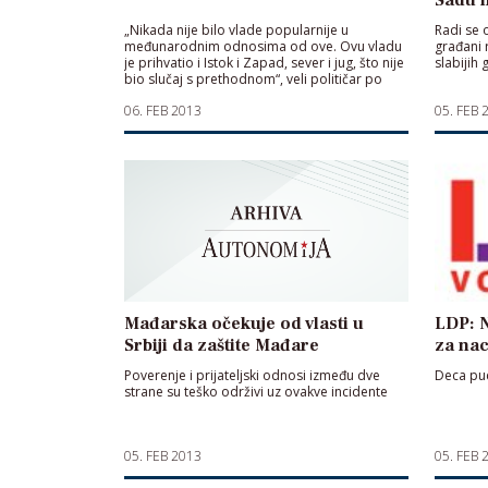
„Nikada nije bilo vlade popularnije u
Radi se 
međunarodnim odnosima od ove. Ovu vladu
građani r
je prihvatio i Istok i Zapad, sever i jug, što nije
slabijih
bio slučaj s prethodnom“, veli političar po
nadimku Palma.
06. FEB 2013
05. FEB 
Mađarska očekuje od vlasti u
LDP: N
Srbiji da zaštite Mađare
za nac
Poverenje i prijateljski odnosi između dve
Deca puc
strane su teško održivi uz ovakve incidente
05. FEB 2013
05. FEB 