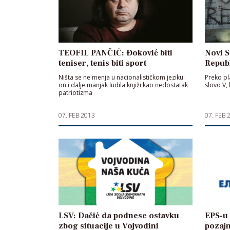
TEOFIL PANČIĆ: Đoković biti
Novi S
teniser, tenis biti sport
Repub
Ništa se ne menja u nacionalističkom jeziku:
Preko pl
on i dalje manjak ludila knjiži kao nedostatak
slovo V,
patriotizma
07. FEB 2013
07. FEB 
LSV: Dačić da podnese ostavku
EPS-u 
zbog situacije u Vojvodini
pozaj