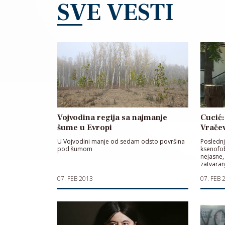
SVE VESTI
Vojvodina regija sa najmanje
Cucić
šume u Evropi
Vrače
U Vojvodini manje od sedam odsto površina
Poslednj
pod šumom
ksenofob
nejasne,
zatvaran
bila pob
07. FEB 2013
07. FEB 