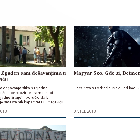
: Zgađen sam dešavanjima u
Magyar Szo: Gde si, Betme
viću
a dešavanja slika su "jedne
Deca rata su odrasla: Novi Sad kao G
ične, bezobzirne i samoj sebi
 jadne Srbije" i poručio da bi
je smeštajnih kapaciteta u Vračeviću
eda "mračne Srbije".
2013
07. FEB 2013