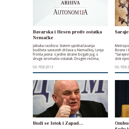
Bavarska i Hesen protiv ostatka
Saraje
Nemačke
Jabuka razdora: Sistem ujednačavanja
Metropol
budžeta saveznih država u Nemačkoj. Linija
Bosne i
fronta jasna: s jedne strane bogati jug, s
"Sarajev
druge siromašni ostatak. Drugim rečima,
dok njen
bogati više ne žele da finansiraju siromašne
opet ne 
06. FEB 2013
06. FEB 
Budi se Istok i Zapad…
Ombud
Sadu i