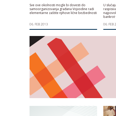
Sve ove okolnosti mogle bi dovesti do
U slučaj
samoorganizovanja građana Vojvodine radi
raspisiv
elementarne zaštite njihove lične bezbednosti
najpovol
bankrot 
06. FEB 2013
06. FEB 