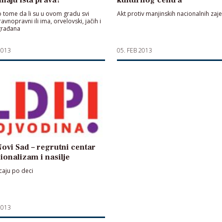
o tome da li su u ovom gradu svi
Akt protiv manjinskih nacionalnih zaj
avnopravni ili ima, orvelovski, jačih i
 građana
2013
05. FEB 2013
ovi Sad – regrutni centar
ionalizam i nasilje
aju po deci
2013