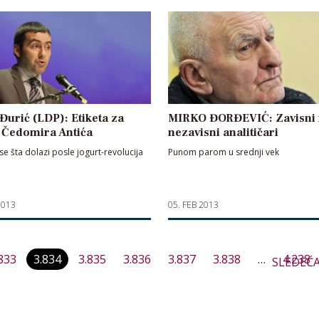
Đurić (LDP): Etiketa za
MIRKO ĐORĐEVIĆ: Zavisni 
 Čedomira Antića
nezavisni analitičari
e šta dolazi posle jogurt-revolucija
Punom parom u srednji vek
2013
05. FEB 2013
Paginacija
833
3.834
3.835
3.836
3.837
3.838
…
4.238
SLEDEĆ
članaka