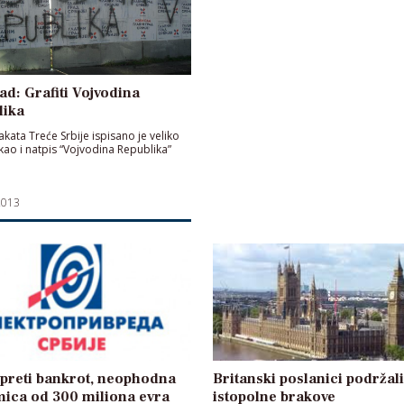
ad: Grafiti Vojvodina
lika
akata Treće Srbije ispisano je veliko
 kao i natpis “Vojvodina Republika”
2013
preti bankrot, neophodna
Britanski poslanici podržali
mica od 300 miliona evra
istopolne brakove