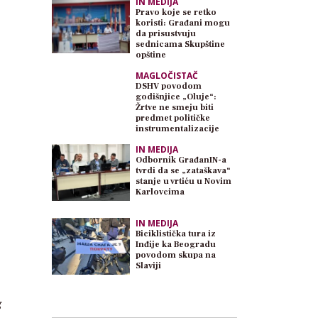
IN MEDIJA
Pravo koje se retko
koristi: Građani mogu
da prisustvuju
sednicama Skupštine
opštine
MAGLOČISTAČ
DSHV povodom
godišnjice „Oluje“:
Žrtve ne smeju biti
predmet političke
instrumentalizacije
IN MEDIJA
Odbornik GrađanIN-a
tvrdi da se „zataškava“
stanje u vrtiću u Novim
Karlovcima
IN MEDIJA
Biciklistička tura iz
Inđije ka Beogradu
povodom skupa na
Slaviji
g