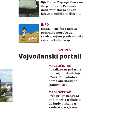
Iljir Deda: Zaprepašćen sam
što je Snežana Paunović i
dalje ministarka nakon
izjave o etničkom čišćenju
INFO
BIRODI: Vučićeva najava
potvrđuje potrebu za
razdvajanjem predsedničke
i stranačke funkcije
SVE VESTI
Vojvođanski portali
MAGLOČISTAČ
Lokalizovan požar na
području nekadašnje
„Zorke“ u Subotici,
nema opasnosti po
stanovništvo
MAGLOČISTAČ
Brza pruga Beograd–
Budimpešta trebalo bi
da bude puštena u
saobraćaj na jesen