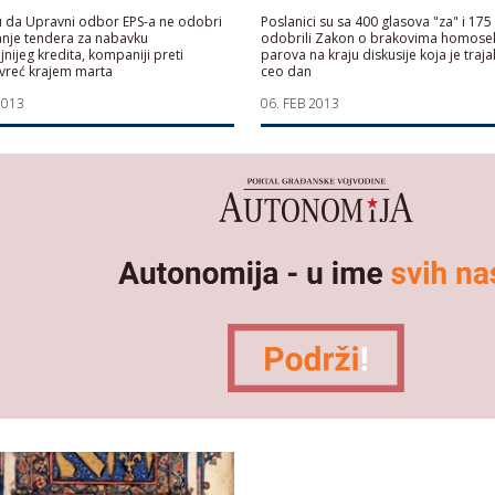
u da Upravni odbor EPS-a ne odobri
Poslanici su sa 400 glasova "za" i 175
anje tendera za nabavku
odobrili Zakon o brakovima homose
jnijeg kredita, kompaniji preti
parova na kraju diskusije koja je traj
vreć krajem marta
ceo dan
2013
06. FEB 2013