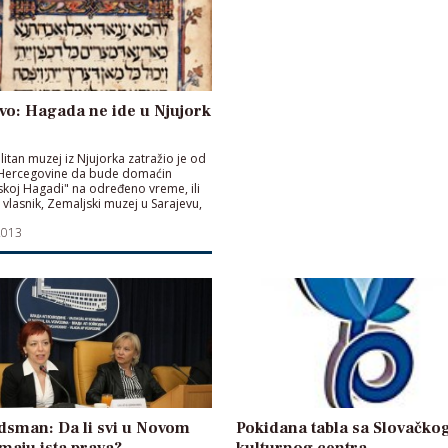
vo: Hagada ne ide u Njujork
itan muzej iz Njujorka zatražio je od
 Hercegovine da bude domaćin
skoj Hagadi" na određeno vreme, ili
 vlasnik, Zemaljski muzej u Sarajevu,
počne da radi
2013
sman: Da li svi u Novom
Pokidana tabla sa Slovačko
maju ista prava?
kulturnog centra