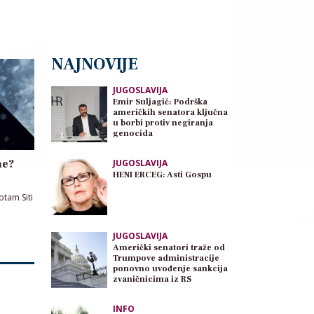
NAJNOVIJE
JUGOSLAVIJA
Emir Suljagić: Podrška
američkih senatora ključna
u borbi protiv negiranja
genocida
ne?
JUGOSLAVIJA
HENI ERCEG: Asti Gospu
otam Siti
JUGOSLAVIJA
Američki senatori traže od
Trumpove administracije
ponovno uvođenje sankcija
zvaničnicima iz RS
INFO