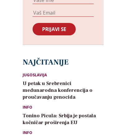
NAJČITANIJE
JUGOSLAVIJA
U petak u Srebrenici
međunarodna konferencija o
proučavanju genocida
INFO
Tonino Picula: Srbija je postala
kočničar proširenja EU
INFO