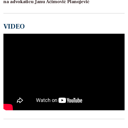
na advokaticu Janu Aćimović Planojević
VIDEO