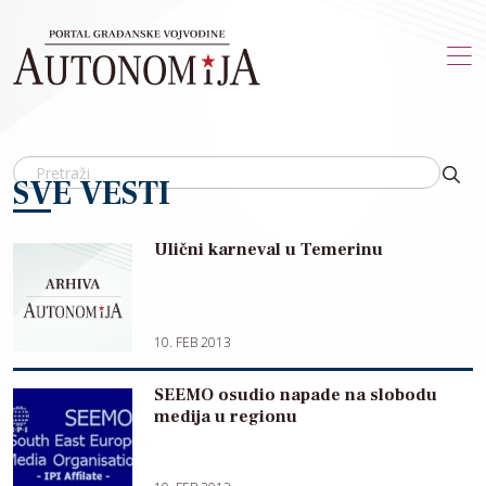
Skip to main content
SVE VESTI
Ulični karneval u Temerinu
10. FEB 2013
SEEMO osudio napade na slobodu
medija u regionu