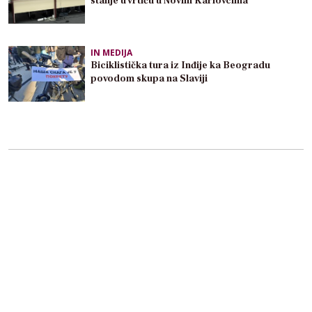
stanje u vrtiću u Novim Karlovcima
IN MEDIJA
Biciklistička tura iz Inđije ka Beogradu
povodom skupa na Slaviji