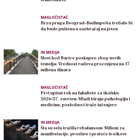
stanovništvo
MAGLOČISTAČ
Brza pruga Beograd–Budimpešta trebalo bi
da bude puštena u saobraćaj na jesen
IN MEDIJA
Most kod Barice poskupeo zbog novih
temelja: Vrednost radova procenjena na 17
miliona dinara
MAGLOČISTAČ
Prvi upisni rok na fakultete za školsku
2026/27. završen: Mladi biraju psihologiju i
medicinu, poslodavci traže inženjere
IN MEDIJA
Šta su sela tražila rebalansom: Milioni za
manifestacije, proslave i prateće troškove