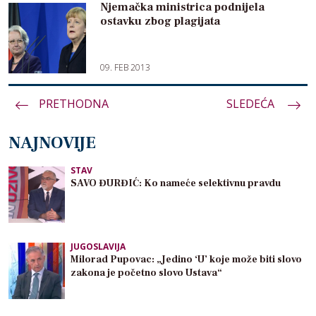
Njemačka ministrica podnijela
ostavku zbog plagijata
09. FEB 2013
PRETHODNA
Paginacija
SLEDEĆA
članaka
NAJNOVIJE
STAV
SAVO ĐURĐIĆ: Ko nameće selektivnu pravdu
JUGOSLAVIJA
Milorad Pupovac: „Jedino ‘U’ koje može biti slovo
zakona je početno slovo Ustava“