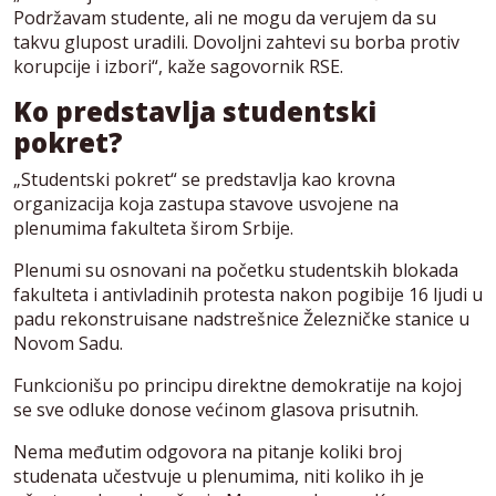
Podržavam studente, ali ne mogu da verujem da su
takvu glupost uradili. Dovoljni zahtevi su borba protiv
korupcije i izbori“, kaže sagovornik RSE.
Ko predstavlja studentski
pokret?
„Studentski pokret“ se predstavlja kao krovna
organizacija koja zastupa stavove usvojene na
plenumima fakulteta širom Srbije.
Plenumi su osnovani na početku studentskih blokada
fakulteta i antivladinih protesta nakon pogibije 16 ljudi u
padu rekonstruisane nadstrešnice Železničke stanice u
Novom Sadu.
Funkcionišu po principu direktne demokratije na kojoj
se sve odluke donose većinom glasova prisutnih.
Nema međutim odgovora na pitanje koliki broj
studenata učestvuje u plenumima, niti koliko ih je