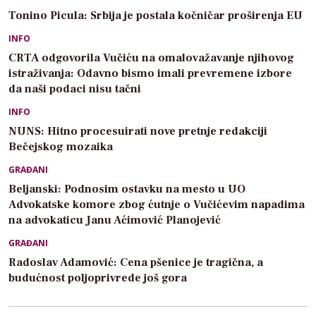
Tonino Picula: Srbija je postala kočničar proširenja EU
INFO
CRTA odgovorila Vučiću na omalovažavanje njihovog
istraživanja: Odavno bismo imali prevremene izbore
da naši podaci nisu tačni
INFO
NUNS: Hitno procesuirati nove pretnje redakciji
Bečejskog mozaika
GRAĐANI
Beljanski: Podnosim ostavku na mesto u UO
Advokatske komore zbog ćutnje o Vučićevim napadima
na advokaticu Janu Aćimović Planojević
GRAĐANI
Radoslav Adamović: Cena pšenice je tragična, a
budućnost poljoprivrede još gora