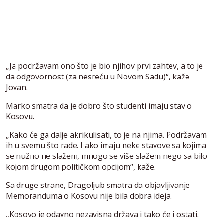
„Ja podržavam ono što je bio njihov prvi zahtev, a to je
da odgovornost (za nesreću u Novom Sadu)“, kaže
Jovan.
Marko smatra da je dobro što studenti imaju stav o
Kosovu.
„Kako će ga dalje akrikulisati, to je na njima. Podržavam
ih u svemu što rade. I ako imaju neke stavove sa kojima
se nužno ne slažem, mnogo se više slažem nego sa bilo
kojom drugom političkom opcijom“, kaže.
Sa druge strane, Dragoljub smatra da objavljivanje
Memoranduma o Kosovu nije bila dobra ideja.
„Kosovo je odavno nezavisna država i tako će i ostati.