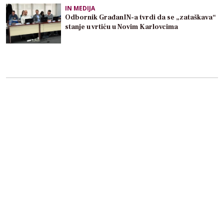
IN MEDIJA
Odbornik GrađanIN-a tvrdi da se „zataškava“
stanje u vrtiću u Novim Karlovcima