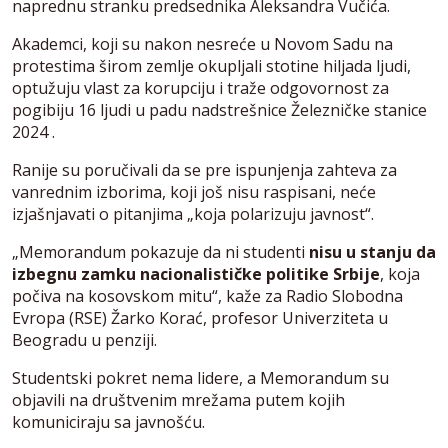
naprednu stranku predsednika Aleksandra Vučića.
Akademci, koji su nakon nesreće u Novom Sadu na
protestima širom zemlje okupljali stotine hiljada ljudi,
optužuju vlast za korupciju i traže odgovornost za
pogibiju 16 ljudi u padu nadstrešnice Železničke stanice
2024 .
Ranije su poručivali da se pre ispunjenja zahteva za
vanrednim izborima, koji još nisu raspisani, neće
izjašnjavati o pitanjima „koja polarizuju javnost“.
„Memorandum pokazuje da ni studenti
nisu u stanju da
izbegnu zamku nacionalističke politike Srbije
, koja
počiva na kosovskom mitu“, kaže za Radio Slobodna
Evropa (RSE) Žarko Korać, profesor Univerziteta u
Beogradu u penziji.
Studentski pokret nema lidere, a Memorandum su
objavili na društvenim mrežama putem kojih
komuniciraju sa javnošću.