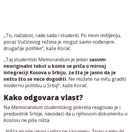
„To, nažalost, rade sada i studenti. Po mom mišljenju,
poraz Vučićevog režima je moguć samo vođenjem
drugačije politike“, kaže Korać.
„Taj studentski Memorandum je jedan
sasvim
neoriginalni tekst u kome se priča o mirnoj
integraciji Kosova u Srbiju, za šta je jasno da je
nešto što se neće dogoditi
. Ne možete na mitu graditi
modernu politiku u Srbiji“, kaže Korać.
Kako odgovara vlast?
Na Memorandum studentskog pokreta reagovao je i
predsednik Srbije, navodeći da u njihovom dokumentu o
Kosovu ne piše ništa.
„Ništa im nije jasno i ništa ne razumeju. Znaju samo da