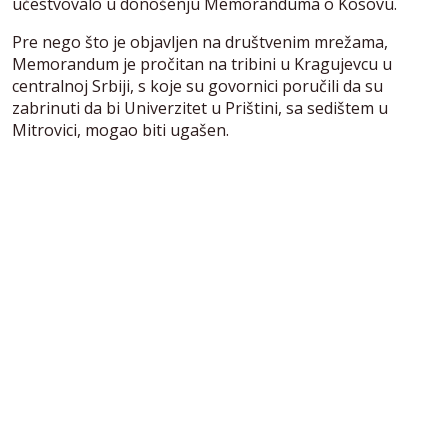
učestvovalo u donošenju Memoranduma o Kosovu.
Pre nego što je objavljen na društvenim mrežama,
Memorandum je pročitan na tribini u Kragujevcu u
centralnoj Srbiji, s koje su govornici poručili da su
zabrinuti da bi Univerzitet u Prištini, sa sedištem u
Mitrovici, mogao biti ugašen.