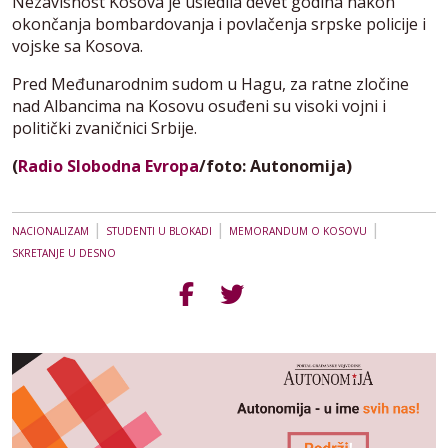
Nezavisnost Kosova je usledila devet godina nakon
okončanja bombardovanja i povlačenja srpske policije i
vojske sa Kosova.
Pred Međunarodnim sudom u Hagu, za ratne zločine
nad Albancima na Kosovu osuđeni su visoki vojni i
politički zvaničnici Srbije.
(
Radio Slobodna Evropa
/foto: Autonomija)
|
|
|
NACIONALIZAM
STUDENTI U BLOKADI
MEMORANDUM O KOSOVU
SKRETANJE U DESNO