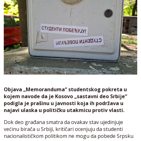
Objava „Memoranduma“ studentskog pokreta u
kojem navode da je Kosovo „sastavni deo Srbije“
podigla je prašinu u javnosti koja ih podržava u
najavi ulaska u političku utakmicu protiv vlasti.
Dok deo građana smatra da ovakav stav ujedinjuje
većinu birača u Srbiji, kritičari ocenjuju da studenti
nacionalističkom politikom ne mogu da pobede Srpsku