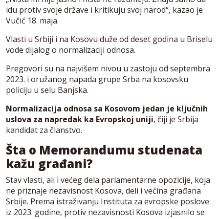
idu protiv svoje države i kritikuju svoj narod“, kazao je
Vučić 18. maja.
Vlasti u Srbiji i na Kosovu duže od deset godina u Briselu
vode dijalog o normalizaciji odnosa.
Pregovori su na najvišem nivou u zastoju od septembra
2023. i oružanog napada grupe Srba na kosovsku
policiju u selu Banjska.
Normalizacija odnosa sa Kosovom jedan je ključnih
uslova za napredak ka Evropskoj uniji
, čiji je Srbija
kandidat za članstvo.
Šta o Memorandumu studenata
kažu građani?
Stav vlasti, ali i većeg dela parlamentarne opozicije, koja
ne priznaje nezavisnost Kosova, deli i većina građana
Srbije. Prema istraživanju Instituta za evropske poslove
iz 2023. godine, protiv nezavisnosti Kosova izjasnilo se