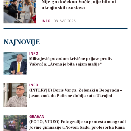
Nije ga dočekao Vučić, nije bilo ni
ukrajinskih zastava
INFO
08. AVG 2026
NAJNOVIJE
INFO
Milivojević povodom krivične prijave protiv
Vučevića: „Arena je bila sajam mafije“
INFO
(INTERVJU) Boris Varga: Zelenski u Beogradu –
jasan znak da Putin ne dobija rat u Ukrajini
GRAĐANI
(FOTO, VIDEO) Fotografije sa protesta na ogradi
Jovine gimnazije u Novom Sadu, profesorka Rima