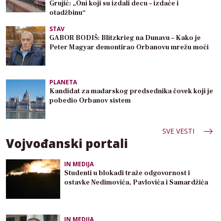
Grujić: „Oni koji su izdali decu – izdaće i
otadžbinu“
STAV
GABOR BODIŠ: Blitzkrieg na Dunavu – Kako je
Peter Magyar demontirao Orbanovu mrežu moći
PLANETA
Kandidat za mađarskog predsednika čovek koji je
pobedio Orbanov sistem
SVE VESTI
Vojvođanski portali
IN MEDIJA
Studenti u blokadi traže odgovornost i
ostavke Nedimovića, Pavlovića i Samardžića
IN MEDIJA