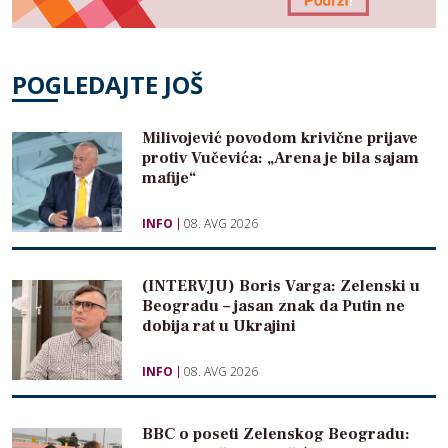
POGLEDAJTE JOŠ
Milivojević povodom krivične prijave
protiv Vučevića: „Arena je bila sajam
mafije“
INFO
08. AVG 2026
(INTERVJU) Boris Varga: Zelenski u
Beogradu – jasan znak da Putin ne
dobija rat u Ukrajini
INFO
08. AVG 2026
BBC o poseti Zelenskog Beogradu: