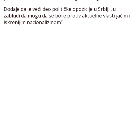
Dodaje da je veći deo političke opozicije u Srbiji „u
zabludi da mogu da se bore protiv aktuelne vlasti jačim i
iskrenijim nacionalizmom“.