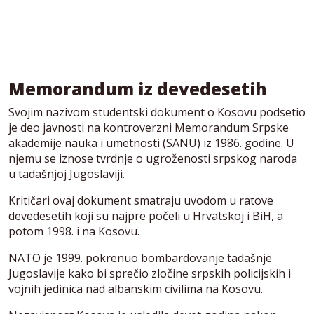
Memorandum iz devedesetih
Svojim nazivom studentski dokument o Kosovu podsetio
je deo javnosti na kontroverzni Memorandum Srpske
akademije nauka i umetnosti (SANU) iz 1986. godine. U
njemu se iznose tvrdnje o ugroženosti srpskog naroda
u tadašnjoj Jugoslaviji.
Kritičari ovaj dokument smatraju uvodom u ratove
devedesetih koji su najpre počeli u Hrvatskoj i BiH, a
potom 1998. i na Kosovu.
NATO je 1999. pokrenuo bombardovanje tadašnje
Jugoslavije kako bi sprečio zločine srpskih policijskih i
vojnih jedinica nad albanskim civilima na Kosovu.