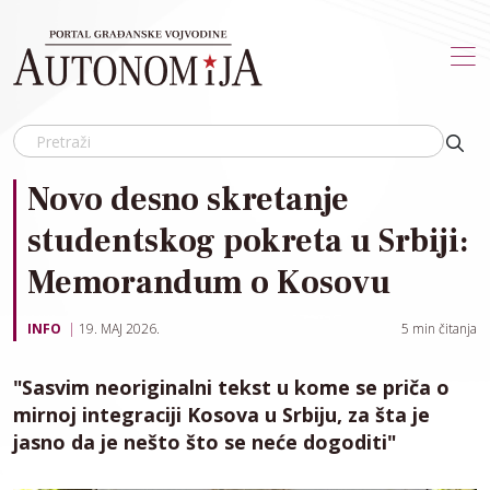
Skip to main content
Novo desno skretanje
studentskog pokreta u Srbiji:
Memorandum o Kosovu
INFO
19. MAJ 2026.
5
min čitanja
"Sasvim neoriginalni tekst u kome se priča o
mirnoj integraciji Kosova u Srbiju, za šta je
jasno da je nešto što se neće dogoditi"