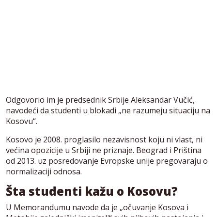
Odgovorio im je predsednik Srbije Aleksandar Vučić,
navodeći da studenti u blokadi „ne razumeju situaciju na
Kosovu“.
Kosovo je 2008. proglasilo nezavisnost koju ni vlast, ni
većina opozicije u Srbiji ne priznaje. Beograd i Priština
od 2013. uz posredovanje Evropske unije pregovaraju o
normalizaciji odnosa.
Šta studenti kažu o Kosovu?
U Memorandumu navode da je „očuvanje Kosova i