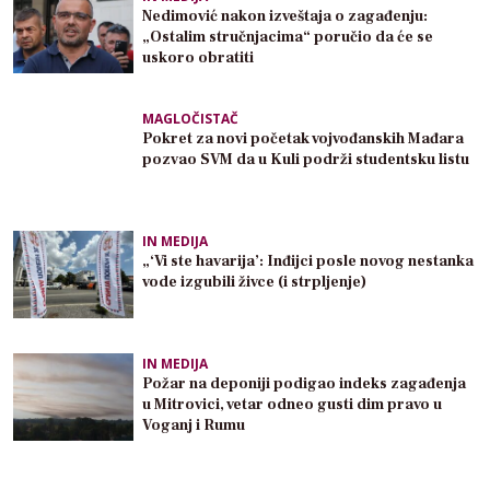
Nedimović nakon izveštaja o zagađenju:
„Ostalim stručnjacima“ poručio da će se
uskoro obratiti
MAGLOČISTAČ
Pokret za novi početak vojvođanskih Mađara
pozvao SVM da u Kuli podrži studentsku listu
IN MEDIJA
„‘Vi ste havarija’: Inđijci posle novog nestanka
vode izgubili živce (i strpljenje)
IN MEDIJA
Požar na deponiji podigao indeks zagađenja
u Mitrovici, vetar odneo gusti dim pravo u
Voganj i Rumu