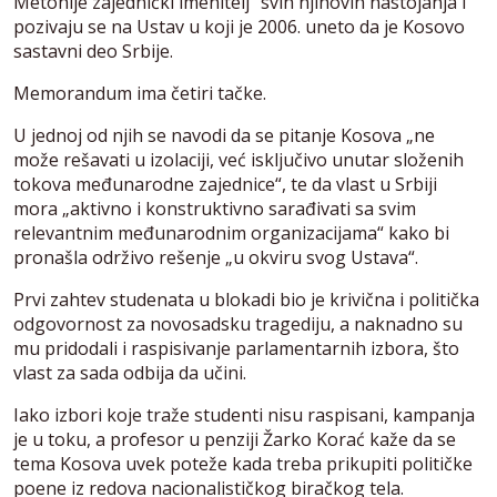
Metohije zajednički imenitelj“ svih njihovih nastojanja i
pozivaju se na Ustav u koji je 2006. uneto da je Kosovo
sastavni deo Srbije.
Memorandum ima četiri tačke.
U jednoj od njih se navodi da se pitanje Kosova „ne
može rešavati u izolaciji, već isključivo unutar složenih
tokova međunarodne zajednice“, te da vlast u Srbiji
mora „aktivno i konstruktivno sarađivati sa svim
relevantnim međunarodnim organizacijama“ kako bi
pronašla održivo rešenje „u okviru svog Ustava“.
Prvi zahtev studenata u blokadi bio je krivična i politička
odgovornost za novosadsku tragediju, a naknadno su
mu pridodali i raspisivanje parlamentarnih izbora, što
vlast za sada odbija da učini.
Iako izbori koje traže studenti nisu raspisani, kampanja
je u toku, a profesor u penziji Žarko Korać kaže da se
tema Kosova uvek poteže kada treba prikupiti političke
poene iz redova nacionalističkog biračkog tela.