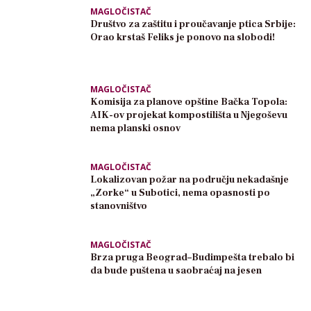
MAGLOČISTAČ
Društvo za zaštitu i proučavanje ptica Srbije:
Orao krstaš Feliks je ponovo na slobodi!
MAGLOČISTAČ
Komisija za planove opštine Bačka Topola:
AIK-ov projekat kompostilišta u Njegoševu
nema planski osnov
MAGLOČISTAČ
Lokalizovan požar na području nekadašnje
„Zorke“ u Subotici, nema opasnosti po
stanovništvo
MAGLOČISTAČ
Brza pruga Beograd–Budimpešta trebalo bi
da bude puštena u saobraćaj na jesen