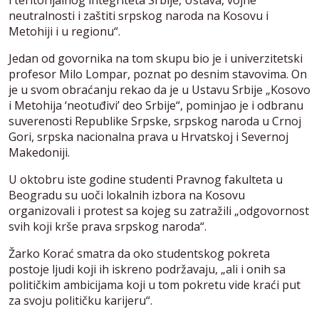
i teritorijalnog integriteta Srbije, Ustava, vojne
neutralnosti i zaštiti srpskog naroda na Kosovu i
Metohiji i u regionu“.
Jedan od govornika na tom skupu bio je i univerzitetski
profesor Milo Lompar, poznat po desnim stavovima. On
je u svom obraćanju rekao da je u Ustavu Srbije „Kosovo
i Metohija ‘neotuđivi’ deo Srbije“, pominjao je i odbranu
suverenosti Republike Srpske, srpskog naroda u Crnoj
Gori, srpska nacionalna prava u Hrvatskoj i Severnoj
Makedoniji.
U oktobru iste godine studenti Pravnog fakulteta u
Beogradu su uoči lokalnih izbora na Kosovu
organizovali i protest sa kojeg su zatražili „odgovornost
svih koji krše prava srpskog naroda“.
Žarko Korać smatra da oko studentskog pokreta
postoje ljudi koji ih iskreno podržavaju, „ali i onih sa
političkim ambicijama koji u tom pokretu vide kraći put
za svoju političku karijeru“.