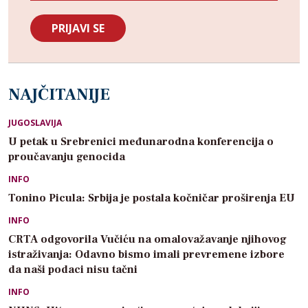
NAJČITANIJE
JUGOSLAVIJA
U petak u Srebrenici međunarodna konferencija o
proučavanju genocida
INFO
Tonino Picula: Srbija je postala kočničar proširenja EU
INFO
CRTA odgovorila Vučiću na omalovažavanje njihovog
istraživanja: Odavno bismo imali prevremene izbore
da naši podaci nisu tačni
INFO