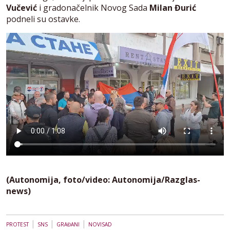
Vučević
i gradonačelnik Novog Sada
Milan Đurić
podneli su ostavke.
(Autonomija, foto/video: Autonomija/Razglas-
news)
|
|
|
PROTEST
SNS
GRAĐANI
NOVISAD