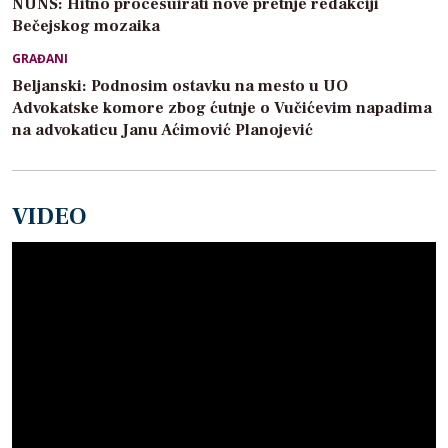
NUNS: Hitno procesuirati nove pretnje redakciji
Bečejskog mozaika
GRAĐANI
Beljanski: Podnosim ostavku na mesto u UO
Advokatske komore zbog ćutnje o Vučićevim napadima
na advokaticu Janu Aćimović Planojević
VIDEO