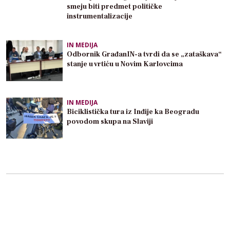
smeju biti predmet političke
instrumentalizacije
IN MEDIJA
Odbornik GrađanIN-a tvrdi da se „zataškava“
stanje u vrtiću u Novim Karlovcima
IN MEDIJA
Biciklistička tura iz Inđije ka Beogradu
povodom skupa na Slaviji