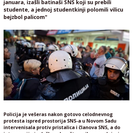
januara, izašli batinaši SNS koji su prebili
studente, a jednoj studentkinji polomili vilicu
bejzbol palicom"
Policija je vešeras nakon gotovo celodnevnog
protesta ispred prostorija SNS-a u Novom Sadu
intervenisala protiv pristalica i članova SNS, a do