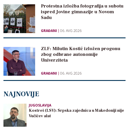
Protestna izložba fotografija u subotu
ispred Jovine gimnazije u Novom
Sadu
GRAĐANI
06. AVG 2026
ZLF: Milutin Kostić izložen progonu
zbog odbrane autonomije
Univerziteta
GRAĐANI
06. AVG 2026
NAJNOVIJE
JUGOSLAVIJA
Kostreš (LSV): Srpska zajednica u Makedoniji nije
Vučićev alat