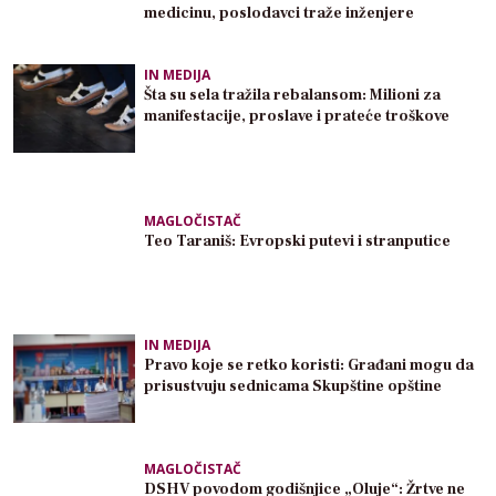
medicinu, poslodavci traže inženjere
IN MEDIJA
Šta su sela tražila rebalansom: Milioni za
manifestacije, proslave i prateće troškove
MAGLOČISTAČ
Teo Taraniš: Evropski putevi i stranputice
IN MEDIJA
Pravo koje se retko koristi: Građani mogu da
prisustvuju sednicama Skupštine opštine
MAGLOČISTAČ
DSHV povodom godišnjice „Oluje“: Žrtve ne