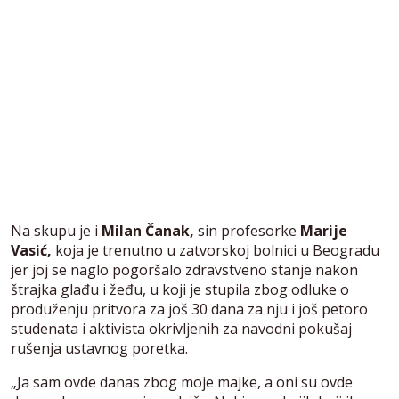
Na skupu je i
Milan Čanak,
sin profesorke
Marije
Vasić,
koja je trenutno u zatvorskoj bolnici u Beogradu
jer joj se naglo pogoršalo zdravstveno stanje nakon
štrajka glađu i žeđu, u koji je stupila zbog odluke o
produženju pritvora za još 30 dana za nju i još petoro
studenata i aktivista okrivljenih za navodni pokušaj
rušenja ustavnog poretka.
„Ja sam ovde danas zbog moje majke, a oni su ovde