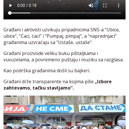
Građani i aktivisti uzvikuju pripadnicima SNS-a “Ubice,
ubice”, “Ćaci, ćaci” i “Pumpaj, pimpaj”, a “naprednjaci”
građanima uzvraćaju sa “Ustaše, ustaše”.
Građani proizvode veliku buku pištaljkama i
vuvuzelama, a povremeno puštaju i muziku sa razglasa.
Kao podrška građanima došli su bajkeri.
Građani drže transparente na kojima piše
„Izbore
zahtevamo, tačku stavljamo“.