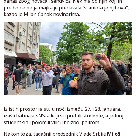
danas zbog novaca i sendviča. Nekima od njih koji ih
predvode moja majka je predavala. Sramota je njihova“,
kazao je Milan Čanak novinarima.
Iz istih prostorija su, u noći između 27. i 28. januara,
izašli batinaši SNS-a koji su prebili studente, a jednoj
studentkinji polomili vilicu bejzbol palicom.
Nakon toga, tadašnji predsednik Vlade Srbije
Miloš