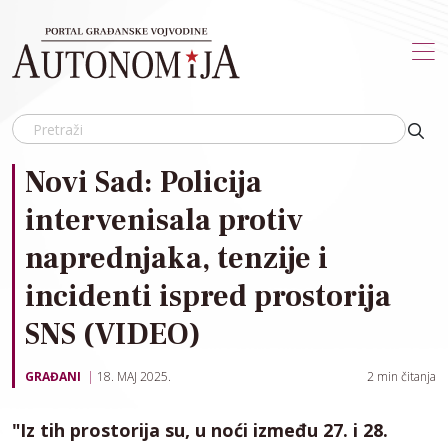
Skip to main content
Novi Sad: Policija
intervenisala protiv
naprednjaka, tenzije i
incidenti ispred prostorija
SNS (VIDEO)
GRAĐANI
18. MAJ 2025.
2
min čitanja
"Iz tih prostorija su, u noći između 27. i 28.