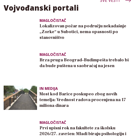
SVE VESTI
Vojvođanski portali
MAGLOČISTAČ
Lokalizovan požar na području nekadašnje
„Zorke“ u Subotici, nema opasnosti po
stanovništvo
MAGLOČISTAČ
Brza pruga Beograd–Budimpešta trebalo bi
da bude puštena u saobraćaj na jesen
IN MEDIJA
Most kod Barice poskupeo zbog novih
temelja: Vrednost radova procenjena na 17
miliona dinara
MAGLOČISTAČ
Prvi upisni rok na fakultete za školsku
2026/27. završen: Mladi biraju psihologiju i