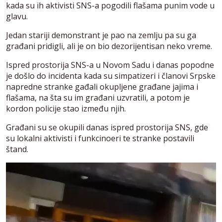
kada su ih aktivisti SNS-a pogodili flašama punim vode u
glavu.
Jedan stariji demonstrant je pao na zemlju pa su ga
građani pridigli, ali je on bio dezorijentisan neko vreme.
Ispred prostorija SNS-a u Novom Sadu i danas popodne
je došlo do incidenta kada su simpatizeri i članovi Srpske
napredne stranke gađali okupljene građane jajima i
flašama, na šta su im građani uzvratili, a potom je
kordon policije stao između njih.
Građani su se okupili danas ispred prostorija SNS, gde
su lokalni aktivisti i funkcinoeri te stranke postavili
štand.