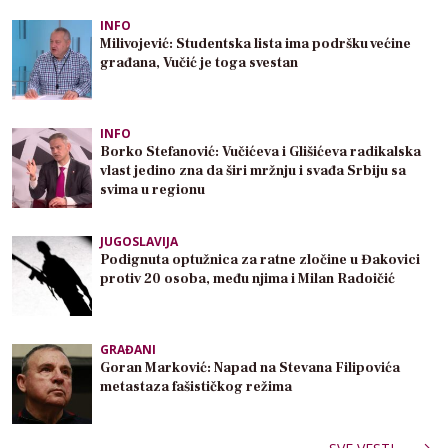
INFO
Milivojević: Studentska lista ima podršku većine
građana, Vučić je toga svestan
INFO
Borko Stefanović: Vučićeva i Glišićeva radikalska
vlast jedino zna da širi mržnju i svađa Srbiju sa
svima u regionu
JUGOSLAVIJA
Podignuta optužnica za ratne zločine u Đakovici
protiv 20 osoba, među njima i Milan Radoičić
GRAĐANI
Goran Marković: Napad na Stevana Filipovića
metastaza fašističkog režima