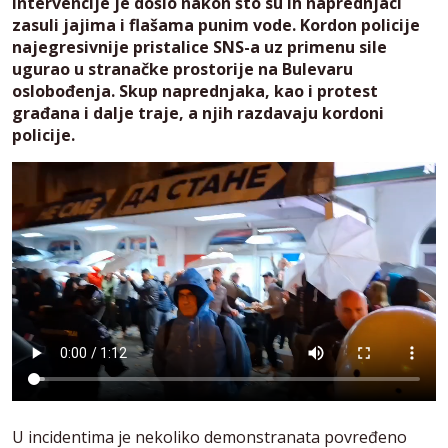
intervencije je došlo nakon što su ih naprednjaci
zasuli jajima i flašama punim vode. Kordon policije
najegresivnije pristalice SNS-a uz primenu sile
ugurao u stranačke prostorije na Bulevaru
oslobođenja.
Skup naprednjaka, kao i protest
građana i dalje traje, a njih razdavaju kordoni
policije.
U incidentima je nekoliko demonstranata povređeno