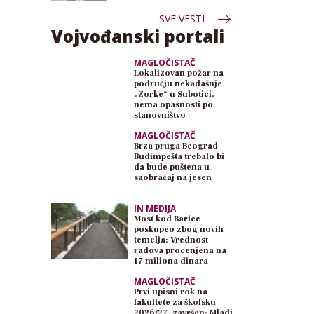
SVE VESTI
Vojvođanski portali
MAGLOČISTAČ
Lokalizovan požar na
području nekadašnje
„Zorke“ u Subotici,
nema opasnosti po
stanovništvo
MAGLOČISTAČ
Brza pruga Beograd–
Budimpešta trebalo bi
da bude puštena u
saobraćaj na jesen
IN MEDIJA
Most kod Barice
poskupeo zbog novih
temelja: Vrednost
radova procenjena na
17 miliona dinara
MAGLOČISTAČ
Prvi upisni rok na
fakultete za školsku
2026/27. završen: Mladi