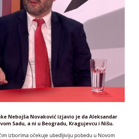
e Nebojša Novaković izjavio je da Aleksandar
ovom Sadu, a ni u Beogradu, Kragujevcu i Nišu.
ećim izborima očekuje ubedljiviju pobedu u Novom