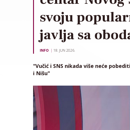
svoju popularn
javlja sa obod
INFO
18. JUN 2026.
"Vučić i SNS nikada više neće pobedi
i Nišu"