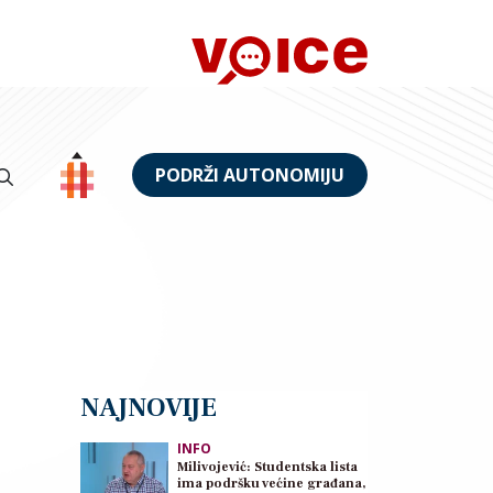
PODRŽI AUTONOMIJU
NAJNOVIJE
INFO
Milivojević: Studentska lista
ima podršku većine građana,