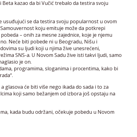
Beta kazao da bi Vučić trebalo da testira svoju
e usuđujući se da testira svoju popularnost u ovom
 Samouvernost koju emituje može da potkrepi
h pobeda – onih za mesne zajednice, koje je njemu
no. Neće biti pobede ni u Beogradu, Nišu i
dovima su ljudi koji u njima žive unesrećeni,
ežima SNS-a. U Novom Sadu žive isti takvi ljudi, samo
naglasio je on.
dama, programima, sloganima i procentima, kako bi
rada“.
a glasova će biti više nego ikada do sada i to za
nalcima koji samo bežanjem od izbora još opstaju na
orima, kada budu održani, očekuje pobedu u Novom