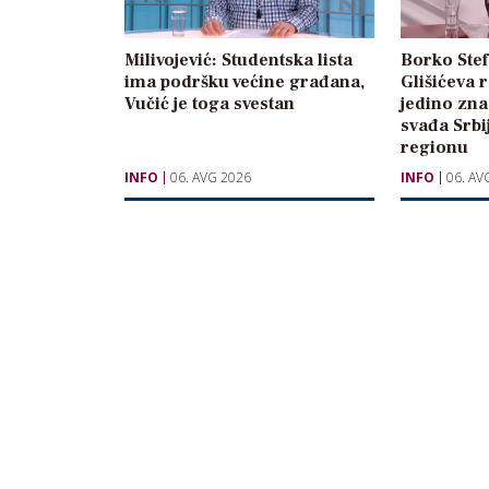
Milivojević: Studentska lista
Borko Stef
ima podršku većine građana,
Glišićeva 
Vučić je toga svestan
jedino zna
svađa Srbi
regionu
INFO
06. AVG 2026
INFO
06. AV