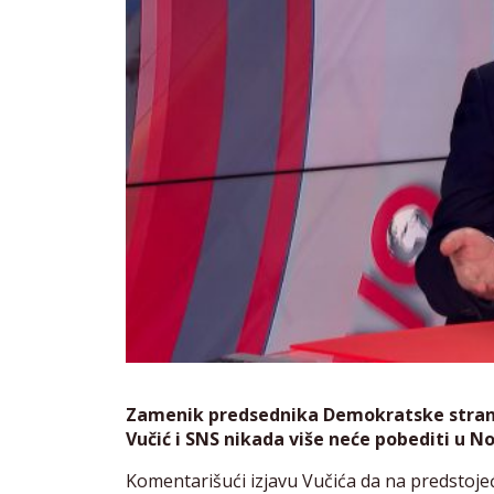
Zamenik predsednika Demokratske strank
Vučić i SNS nikada više neće pobediti u N
Komentarišući izjavu Vučića da na predstoj