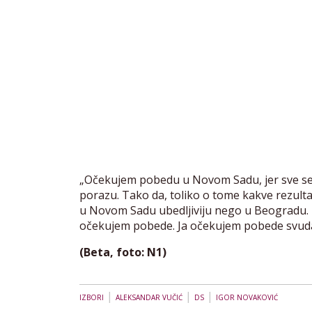
„Očekujem pobedu u Novom Sadu, jer sve s
porazu. Tako da, toliko o tome kakve rezul
u Novom Sadu ubedljiviju nego u Beogradu. N
očekujem pobede. Ja očekujem pobede svuda, je
(Beta, foto: N1)
|
|
|
IZBORI
ALEKSANDAR VUČIĆ
DS
IGOR NOVAKOVIĆ