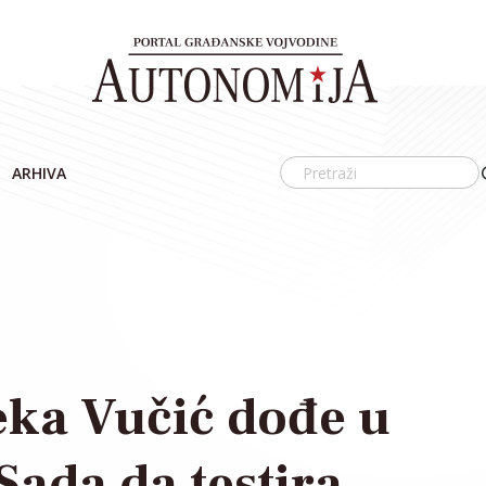
ARHIVA
eka Vučić dođe u
Sada da testira