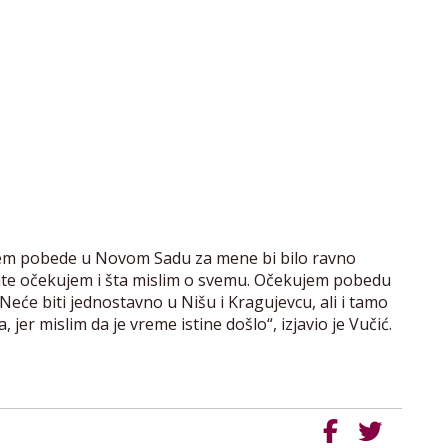
em pobede u Novom Sadu za mene bi bilo ravno
tate očekujem i šta mislim o svemu. Očekujem pobedu
eće biti jednostavno u Nišu i Kragujevcu, ali i tamo
r mislim da je vreme istine došlo“, izjavio je Vučić.