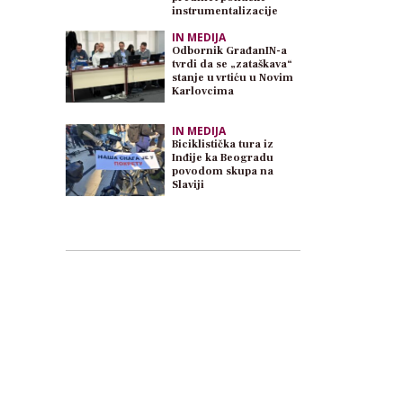
instrumentalizacije
IN MEDIJA
Odbornik GrađanIN-a
tvrdi da se „zataškava“
stanje u vrtiću u Novim
Karlovcima
IN MEDIJA
Biciklistička tura iz
Inđije ka Beogradu
povodom skupa na
Slaviji