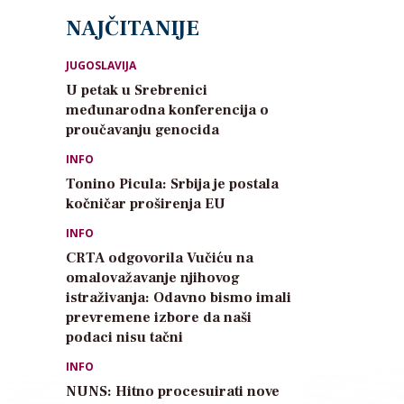
NAJČITANIJE
JUGOSLAVIJA
U petak u Srebrenici
međunarodna konferencija o
proučavanju genocida
INFO
Tonino Picula: Srbija je postala
kočničar proširenja EU
INFO
CRTA odgovorila Vučiću na
omalovažavanje njihovog
istraživanja: Odavno bismo imali
prevremene izbore da naši
podaci nisu tačni
INFO
NUNS: Hitno procesuirati nove