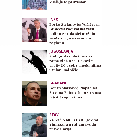
Vučić je toga svestan
INFO
Borko Stefanović: Vučićeva i
Glišićeva radikalska vlast
jedino zna da širi mržnju i
svađa Srbiju sa svima u
regionu
JUGOSLAVIJA
Podignuta optužnica za
ratne zločine u Đakovici
protiv 20 osoba, među njima
i Milan Radoičić
GRAĐANI
Goran Marković: Napad na
Stevana Filipovića metastaza
fašističkog režima
STAV
VUKAŠIN MILIĆEVIĆ: Jovina
gimnazija u raljama vudu
pravoslavlja