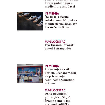
biraju psihologiju i
medicinu, poslodavci
traže inženjere
IN MEDIJA
Šta su sela tražila
rebalansom: Milioni za
manifestacije, proslave
i prateće troškove
MAGLOČISTAČ
Teo Taraniš: Evropski
putevi i stranputice
IN MEDIJA
Pravo koje se retko
koristi: Građani mogu
da prisustvuju
sednicama Skupštine
opštine
MAGLOČISTAČ
DSHV povodom
godišnjice „Oluje“:
Žrtve ne smeju biti
predmet političke