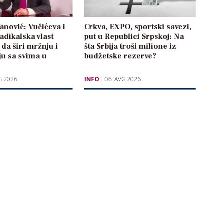
anović: Vučićeva i
Crkva, EXPO, sportski savezi,
radikalska vlast
put u Republici Srpskoj: Na
 da širi mržnju i
šta Srbija troši milione iz
ju sa svima u
budžetske rezerve?
G 2026
INFO
06. AVG 2026