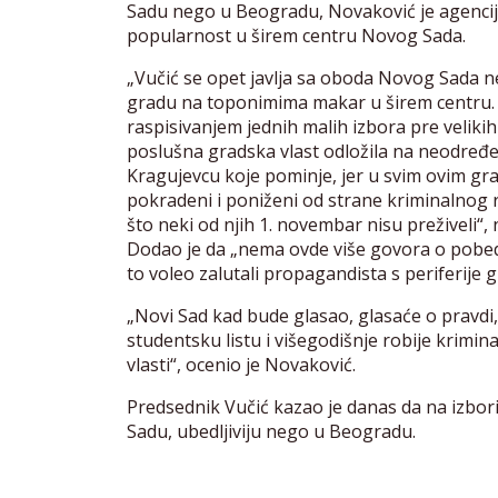
Sadu nego u Beogradu, Novaković je agenciji 
popularnost u širem centru Novog Sada.
„Vučić se opet javlja sa oboda Novog Sada n
gradu na toponimima makar u širem centru.
raspisivanjem jednih malih izbora pre veliki
poslušna gradska vlast odložila na neodređe
Kragujevcu koje pominje, jer u svim ovim gra
pokradeni i poniženi od strane kriminalnog r
što neki od njih 1. novembar nisu preživeli“, 
Dodao je da „nema ovde više govora o pobe
to voleo zalutali propagandista s periferije g
„Novi Sad kad bude glasao, glasaće o pravdi, 
studentsku listu i višegodišnje robije krimi
vlasti“, ocenio je Novaković.
Predsednik Vučić kazao je danas da na izb
Sadu, ubedljiviju nego u Beogradu.