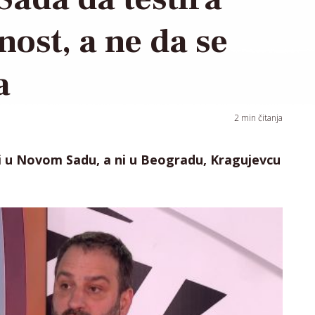
ost, a ne da se
a
2
min čitanja
ti u Novom Sadu, a ni u Beogradu, Kragujevcu