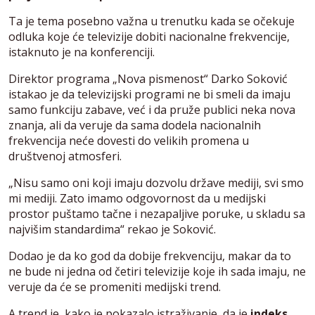
Ta je tema posebno važna u trenutku kada se očekuje
odluka koje će televizije dobiti nacionalne frekvencije,
istaknuto je na konferenciji.
Direktor programa „Nova pismenost“ Darko Soković
istakao je da televizijski programi ne bi smeli da imaju
samo funkciju zabave, već i da pruže publici neka nova
znanja, ali da veruje da sama dodela nacionalnih
frekvencija neće dovesti do velikih promena u
društvenoj atmosferi.
„Nisu samo oni koji imaju dozvolu države mediji, svi smo
mi mediji. Zato imamo odgovornost da u medijski
prostor puštamo tačne i nezapaljive poruke, u skladu sa
najvišim standardima“ rekao je Soković.
Dodao je da ko god da dobije frekvenciju, makar da to
ne bude ni jedna od četiri televizije koje ih sada imaju, ne
veruje da će se promeniti medijski trend.
A trend je, kako je pokazalo istraživanje, da je
indeks