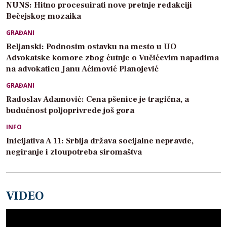
NUNS: Hitno procesuirati nove pretnje redakciji
Bečejskog mozaika
GRAĐANI
Beljanski: Podnosim ostavku na mesto u UO
Advokatske komore zbog ćutnje o Vučićevim napadima
na advokaticu Janu Aćimović Planojević
GRAĐANI
Radoslav Adamović: Cena pšenice je tragična, a
budućnost poljoprivrede još gora
INFO
Inicijativa A 11: Srbija država socijalne nepravde,
negiranje i zloupotreba siromaštva
VIDEO