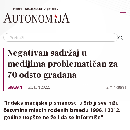
Skip to main content
Negativan sadržaj u
medijima problematičan za
70 odsto građana
GRAĐANI
30. JUN 2022.
2
min čitanja
"Indeks medijske pismenosti u Srbiji sve niži,
četvrtina mladih rođenih između 1996. i 2012.
godine uopšte ne želi da se informiše"