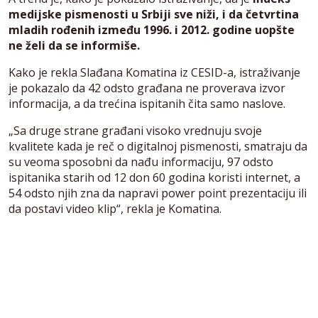
medijske pismenosti u Srbiji sve niži, i da četvrtina
mladih rođenih između 1996. i 2012. godine uopšte
ne želi da se informiše.
Kako je rekla Slađana Komatina iz CESID-a, istraživanje
je pokazalo da 42 odsto građana ne proverava izvor
informacija, a da trećina ispitanih čita samo naslove.
„Sa druge strane građani visoko vrednuju svoje
kvalitete kada je reč o digitalnoj pismenosti, smatraju da
su veoma sposobni da nađu informaciju, 97 odsto
ispitanika starih od 12 don 60 godina koristi internet, a
54 odsto njih zna da napravi power point prezentaciju ili
da postavi video klip“, rekla je Komatina.