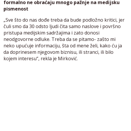
formalno ne obraćaju mnogo pažnje na medijsku
pismenost
„Sve što do nas dođe treba da bude podložno kritici, jer
čuli smo da 30 odsto ljudi čita samo naslove i površno
pristupa medijskim sadržajima i zato donosi
neodgovorne odluke. Treba da se pitamo- zašto mi
neko upućuje informaciju, šta od mene želi, kako ću ja
da doprinesem njegovom biznisu, ili stranci, ili bilo
kojem interesu“, rekla je Mirković.