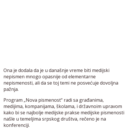
Ona je dodala da je u današnje vreme biti medijski
nepismen mnogo opasnije od elementarne
nepismenosti, ali da se toj temi ne posvećuje dovoljna
pažnja.
Program „Nova pismenost“ radi sa građanima,
medijima, kompanijama, školama, i državnoim upravom
kako bi se najbolje medijske prakse medijske pismenosti
našle u temeljima srpskog društva, rečeno je na
konferenciji.