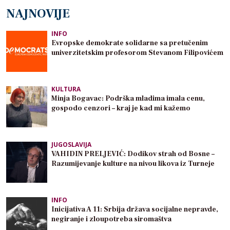
NAJNOVIJE
INFO
Evropske demokrate solidarne sa pretučenim
univerzitetskim profesorom Stevanom Filipovićem
KULTURA
Minja Bogavac: Podrška mladima imala cenu,
gospodo cenzori – kraj je kad mi kažemo
JUGOSLAVIJA
VAHIDIN PRELJEVIĆ: Dodikov strah od Bosne –
Razumijevanje kulture na nivou likova iz Turneje
INFO
Inicijativa A 11: Srbija država socijalne nepravde,
negiranje i zloupotreba siromaštva