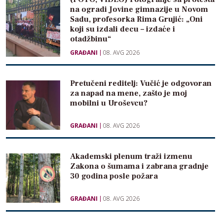
na ogradi Jovine gimnazije u Novom
Sadu, profesorka Rima Grujić: „Oni
koji su izdali decu – izdaće i
otadžbinu“
GRAĐANI
08. AVG 2026
Pretučeni reditelj: Vučić je odgovoran
za napad na mene, zašto je moj
mobilni u Uroševcu?
GRAĐANI
08. AVG 2026
Akademski plenum traži izmenu
Zakona o šumama i zabrana gradnje
30 godina posle požara
GRAĐANI
08. AVG 2026