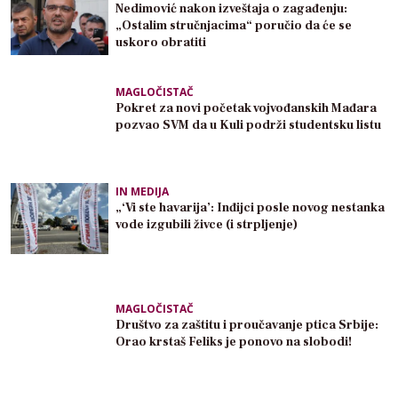
Nedimović nakon izveštaja o zagađenju:
„Ostalim stručnjacima“ poručio da će se
uskoro obratiti
MAGLOČISTAČ
Pokret za novi početak vojvođanskih Mađara
pozvao SVM da u Kuli podrži studentsku listu
IN MEDIJA
„‘Vi ste havarija’: Inđijci posle novog nestanka
vode izgubili živce (i strpljenje)
MAGLOČISTAČ
Društvo za zaštitu i proučavanje ptica Srbije:
Orao krstaš Feliks je ponovo na slobodi!