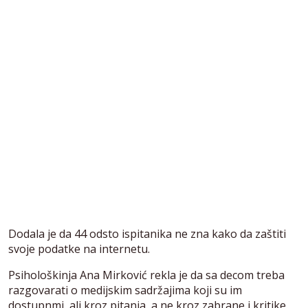
Dodala je da 44 odsto ispitanika ne zna kako da zaštiti
svoje podatke na internetu.
Psihološkinja Ana Mirković rekla je da sa decom treba
razgovarati o medijskim sadržajima koji su im
dostupnmi, ali kroz pitanja, a ne kroz zabrane i kritike.