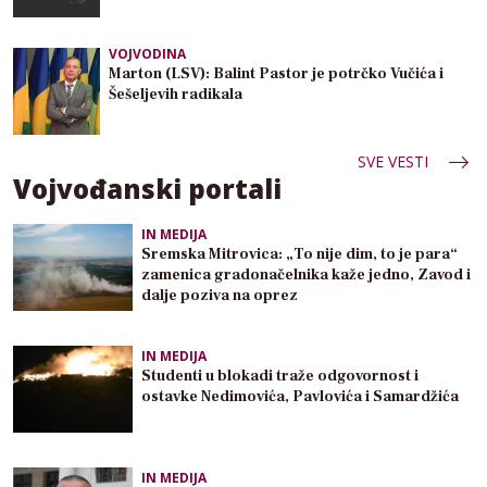
VOJVODINA
Marton (LSV): Balint Pastor je potrčko Vučića i
Šešeljevih radikala
SVE VESTI
Vojvođanski portali
IN MEDIJA
Sremska Mitrovica: „To nije dim, to je para“
zamenica gradonačelnika kaže jedno, Zavod i
dalje poziva na oprez
IN MEDIJA
Studenti u blokadi traže odgovornost i
ostavke Nedimovića, Pavlovića i Samardžića
IN MEDIJA