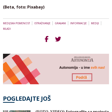
(Beta, foto: Pixabay)
|
|
|
|
|
MEDIJSKA PISMENOST
ISTRAŽIVANJE
GRAĐANI
INFORMACIJE
MEDIJI
MLADI
POGLEDAJTE JOŠ
(FOTO, VIDEO) Fotografije sa protesta