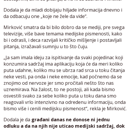
Dodala je da mladi dobijaju hiljade informacija dnevno i
da odbacuju one „koje ne žele da vide“.
Mirković smatra da bi bilo dobro da se mediji, pre svega
televizije, više bave temama medijske pismenosti, kako
bi i odrasli, i deca razvijali kritičko mišljenje i postavljali
pitanja, izražavali sumnju u to što čuju.
„Ja sam imala ideju za ispitivanje da svaki pojedinac koji
konzumira sadržaj ima aplikaciju koja će da meri koliko
puta udahne, koliko mu se ubrza rad srca u toku čitanja
neke vesti, pa onda i neke emocije, kad počnemo da se
znojimo od nervoze jer smo pročitali nešto što nas
uznemirava. Na žalost, to ne postoji, ali kada bismo
osvestili svako za sebe koliko puta u toku dana smo
reagovali vrlo intenzivno na odredenu informaciju, onda
bismo više i cenili medijsku pismenost“, rekla je Mirković.
Dodala je da
građani danas ne donose ni jednu
odluku a da na njih nije uticao medijski sadržaj, dok