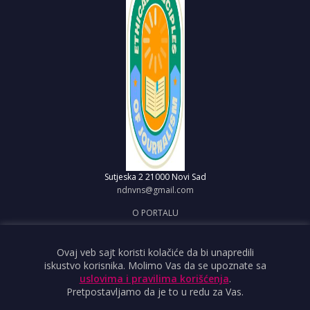
Sutjeska 2
21000 Novi Sad
ndnvns@gmail.com
O PORTALU
IMPRESUM
OBJAVI VEST
Ovaj veb sajt koristi kolačiće da bi unapredili
iskustvo korisnika. Molimo Vas da se upoznate sa
USLOVI KORIŠĆENJA
uslovima i pravilima korišćenja
.
Pretpostavljamo da je to u redu za Vas.