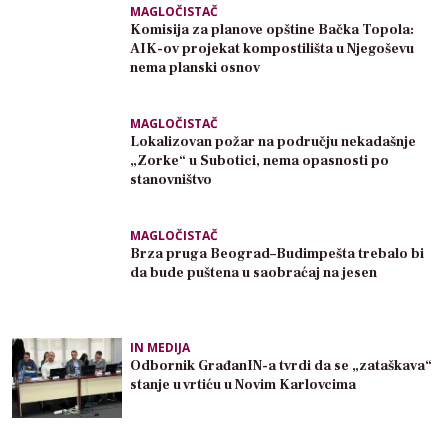
MAGLOČISTAČ
Komisija za planove opštine Bačka Topola:
AIK-ov projekat kompostilišta u Njegoševu
nema planski osnov
MAGLOČISTAČ
Lokalizovan požar na području nekadašnje
„Zorke“ u Subotici, nema opasnosti po
stanovništvo
MAGLOČISTAČ
Brza pruga Beograd–Budimpešta trebalo bi
da bude puštena u saobraćaj na jesen
IN MEDIJA
Odbornik GrađanIN-a tvrdi da se „zataškava“
stanje u vrtiću u Novim Karlovcima