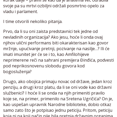
svoje pa su mrtvi ozbiljni održali posmrtno opelo za
vladu i parlament.
I time otvorili nekoliko pitanja.
Prvo, da li su oni zaista predstavnici tek jedne od
nevladinih organizacija? Ako jesu, hoće li onda ovaj
njihov ulični performans biti okarakterisan kao govor
mržnje, upućivanje pretnji, pozivanje na nasilje…? Ili će
imati imunitet jer će se i to, kao Amfilohijeve
neprimerene reči na sahrani premijera Đinđića, podvesti
pod neprikosnovenu slobodu govora kod
bogosluženja?
Drugo, ako obojica primaju novac od države, jedan kroz
penziju, a drugi kroz platu, da li se oni vode kao državni
službenici? I hoće li se onda na njih primeniti pravilo
koje se, na primer, primenilo na Sretena Ugričića? On je,
kao uspešan upravnik Narodne biblioteke, dobio otkaz
samo zato što je potpisao jednu peticiju. Pritom, peticiju
koja ni na koji način nije bila pretnja državnim organima,