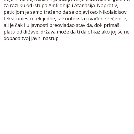
za razliku od istupa Amfilohija i Atanasija. Naprotiv,
peticijom je samo traženo da se objavi ceo Nikolaidisov
tekst umesto tek jedne, iz konteksta izvađene rečenice,
ali je čak i u javnosti preovladao stav da, dok primaš
platu od države, država može da ti da otkaz ako joj se ne
dopada tvoj javni nastup.