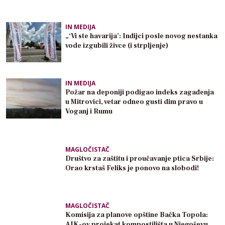
IN MEDIJA
„‘Vi ste havarija’: Inđijci posle novog nestanka
vode izgubili živce (i strpljenje)
IN MEDIJA
Požar na deponiji podigao indeks zagađenja
u Mitrovici, vetar odneo gusti dim pravo u
Voganj i Rumu
MAGLOČISTAČ
Društvo za zaštitu i proučavanje ptica Srbije:
Orao krstaš Feliks je ponovo na slobodi!
MAGLOČISTAČ
Komisija za planove opštine Bačka Topola:
AIK-ov projekat kompostilišta u Njegoševu