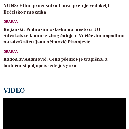
NUNS: Hitno procesuirati nove pretnje redakciji
Bečejskog mozaika
GRAĐANI
Beljanski: Podnosim ostavku na mesto u UO
Advokatske komore zbog ćutnje o Vučićevim napadima
na advokaticu Janu Aćimović Planojević
GRAĐANI
Radoslav Adamović: Cena pšenice je tragična, a
budućnost poljoprivrede još gora
VIDEO