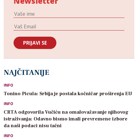
Newsletter
NAJČITANIJE
INFO
Tonino Picula: Srbija je postala kočničar proširenja EU
INFO
CRTA odgovorila Vučiću na omalovažavanje njihovog
istraživanja: Odavno bismo imali prevremene izbore
da naši podaci nisu tačni
INFO