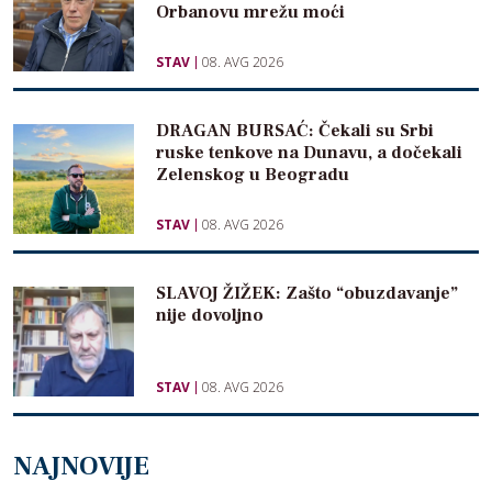
Orbanovu mrežu moći
STAV
08. AVG 2026
DRAGAN BURSAĆ: Čekali su Srbi
ruske tenkove na Dunavu, a dočekali
Zelenskog u Beogradu
STAV
08. AVG 2026
SLAVOJ ŽIŽEK: Zašto “obuzdavanje”
nije dovoljno
STAV
08. AVG 2026
NAJNOVIJE