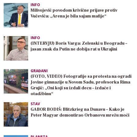
INFO
Milivojević povodom krivične prijave protiv
Vučevića: „Arena je bila sajam mafije“
INFO
(INTERVJU) Boris Varga: Zelenski u Beogradu –
jasan znak da Putin ne dobija rat u Ukrajini
GRAĐANI
(FOTO, VIDEO) Fotografije sa protesta na ogradi
Jovine gimnazije u Novom Sadu, profesorka Rima
Grujić: „Oni koji su izdali decu – izdaće i
otadžbinu“
STAV
GABOR BODIŠ: Blitzkrieg na Dunavu – Kako je
Peter Magyar demontirao Orbanovu mrežu moći
PLANETA