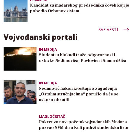
Kandidat za mađarskog predsednika čovek koji je
pobedio Orbanov sistem
SVE VESTI
Vojvođanski portali
IN MEDIJA
Studenti u blokadi traže odgovornost i
ostavke Nedimovića, Pavlovića i Samardžića
IN MEDIJA
Nedimović nakon izveštaja o zagađenju:
„Ostalim stručnjacima“ poručio da će se
uskoro obratiti
MAGLOČISTAČ
Pokret za novi početak vojvođanskih Mađara
pozvao SVM da u Kuli podrži studentsku listu