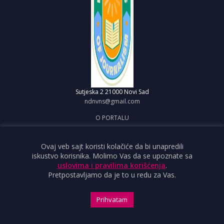
Sutjeska 2
21000 Novi Sad
ndnvns@gmail.com
O PORTALU
IMPRESUM
OBJAVI VEST
Ovaj veb sajt koristi kolačiće da bi unapredili
iskustvo korisnika. Molimo Vas da se upoznate sa
USLOVI KORIŠĆENJA
uslovima i pravilima korišćenja
.
Pretpostavljamo da je to u redu za Vas.
Prihvatam
Copyright ©2026 Nezavisno društvo novinara Vojvodine