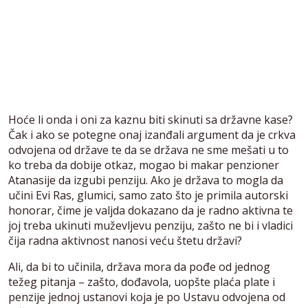
Hoće li onda i oni za kaznu biti skinuti sa državne kase?
Čak i ako se potegne onaj izanđali argument da je crkva
odvojena od države te da se država ne sme mešati u to
ko treba da dobije otkaz, mogao bi makar penzioner
Atanasije da izgubi penziju. Ako je država to mogla da
učini Evi Ras, glumici, samo zato što je primila autorski
honorar, čime je valjda dokazano da je radno aktivna te
joj treba ukinuti muževljevu penziju, zašto ne bi i vladici
čija radna aktivnost nanosi veću štetu državi?
Ali, da bi to učinila, država mora da pođe od jednog
težeg pitanja – zašto, dođavola, uopšte plaća plate i
penzije jednoj ustanovi koja je po Ustavu odvojena od