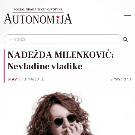
Skip to main content
NADEŽDA MILENKOVIĆ:
Nevladine vladike
STAV
13. MAJ 2013.
2
min čitanja