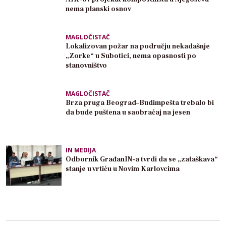
nema planski osnov
MAGLOČISTAČ
Lokalizovan požar na području nekadašnje
„Zorke“ u Subotici, nema opasnosti po
stanovništvo
MAGLOČISTAČ
Brza pruga Beograd–Budimpešta trebalo bi
da bude puštena u saobraćaj na jesen
IN MEDIJA
Odbornik GrađanIN-a tvrdi da se „zataškava“
stanje u vrtiću u Novim Karlovcima