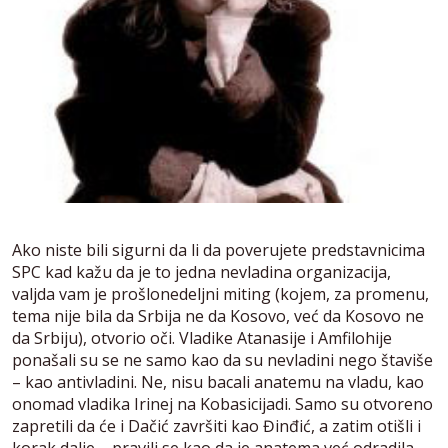
Ako niste bili sigurni da li da poverujete predstavnicima
SPC kad kažu da je to jedna nevladina organizacija,
valjda vam je prošlonedeljni miting (kojem, za promenu,
tema nije bila da Srbija ne da Kosovo, već da Kosovo ne
da Srbiju), otvorio oči. Vladike Atanasije i Amfilohije
ponašali su se ne samo kao da su nevladini nego štaviše
– kao antivladini. Ne, nisu bacali anatemu na vladu, kao
onomad vladika Irinej na Kobasicijadi. Samo su otvoreno
zapretili da će i Dačić završiti kao Đinđić, a zatim otišli i
korak dalje – pravili se kao da je anatema već odradila