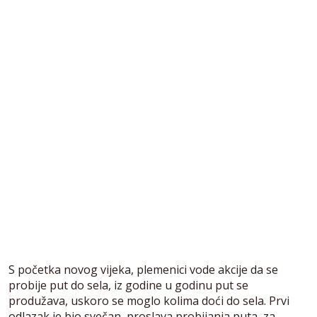
S početka novog vijeka, plemenici vode akcije da se
probije put do sela, iz godine u godinu put se
produžava, uskoro se moglo kolima doći do sela. Prvi
odlazak je bio svečan, proslava probijanja puta, za