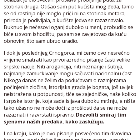
stotinak druga. Otišao sam put kućišta mog đeda, tamo
se od rastinja nije moglo prići ni na stotinak metara,
priroda je podivljala, a kućište jedva se razaznavalo.
Buknuo je nečesovi oganj duboko u meni, probudilo se
biće u svom ishodištu, pa sam se zavjetovao da kuću
obnovim, što sam ubrzo uradio.
I dok je poslednjeg Crnogorca, mi ćemo ovo nesrećno
vrijeme smatrati kao prvorazredno pitanje časti velike
srpske nacije. Niti arogancija, niti neznanje i šutnja,
najmanje zamuckivanje mogu sačuvati nacionalnu čast.
Nikoga danas ne želim da podučavam o razmjerama
počinjenih zločina, istorijska građa je bogata, još uvijek
neistražena u potpunosti, tiče se zajedničke, naše koliko
i srpske istorije, koja sada isijava duboku mržnju, a ništa
tako užasno ne može doći iz prošlosti da se ne može
razaznati i razvrstati ispravno.
Dozvoliti smiraj tim
sjenama naših predaka, kako zaslužuju.
I na kraju, kako je ovo pisanje posvećeno tim divovima