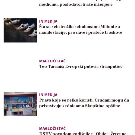
medicinu, poslodavci traže inženjere
IN MEDIJA
Šta su sela tražila rebalansom: Milioni za
manifestacije, proslave i prateće troškove
MAGLOČISTAČ
Teo Taraniš: Evropski putevi i stranputice
IN MEDIJA
Pravo koje se retko koristi: Građani mogu da
prisustvuju sednicama Skupštine opštine
MAGLOČISTAČ
DSHV povodom godišnjice „Oluje“: Žrtve ne