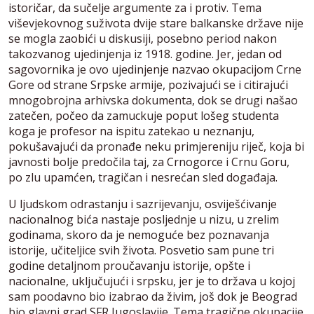
istoričar, da sučelje argumente za i protiv. Tema
viševjekovnog suživota dvije stare balkanske države nije
se mogla zaobići u diskusiji, posebno period nakon
takozvanog ujedinjenja iz 1918. godine. Jer, jedan od
sagovornika je ovo ujedinjenje nazvao okupacijom Crne
Gore od strane Srpske armije, pozivajući se i citirajući
mnogobrojna arhivska dokumenta, dok se drugi našao
zatečen, počeo da zamuckuje poput lošeg studenta
koga je profesor na ispitu zatekao u neznanju,
pokušavajući da pronađe neku primjereniju riječ, koja bi
javnosti bolje predočila taj, za Crnogorce i Crnu Goru,
po zlu upamćen, tragičan i nesrećan sled događaja.
U ljudskom odrastanju i sazrijevanju, osviješćivanje
nacionalnog bića nastaje posljednje u nizu, u zrelim
godinama, skoro da je nemoguće bez poznavanja
istorije, učiteljice svih života. Posvetio sam pune tri
godine detaljnom proučavanju istorije, opšte i
nacionalne, uključujući i srpsku, jer je to država u kojoj
sam poodavno bio izabrao da živim, još dok je Beograd
bio glavni grad SFR Jugoslavije. Tema tragične okupacije