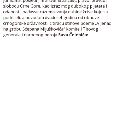
junacima, poslednjim žrtvama za čast, pravo, pravdu i
slobodu Crne Gore, kao izraz mog dubokog pijeteta i
odanosti, nadasve razumijevanja dubine žrtve koju su
podnijeli, a povodom dvadeset godina od obnove
crnogorske državnosti, citiraću stihove poeme „Vijenac
na grobu Šćepana Mijuškovića“ komite i Titovog
generala i narodnog heroja
Sava Čelebića: