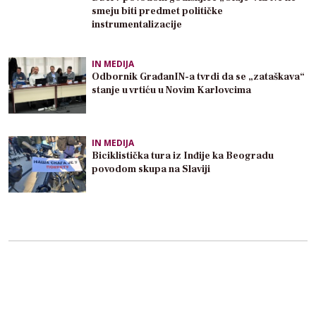
smeju biti predmet političke
instrumentalizacije
IN MEDIJA
Odbornik GrađanIN-a tvrdi da se „zataškava“
stanje u vrtiću u Novim Karlovcima
IN MEDIJA
Biciklistička tura iz Inđije ka Beogradu
povodom skupa na Slaviji