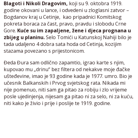
Blagoti i Nikoli Dragovim,
koji su 9. oktobra 1919.
godine okovani u lance, i odvedeni u zloglasni zatvor –
Bogdanov kraj u Cetinje, kao pripadnici Komitskog
pokreta boraca za čast, pravo, pravdu i slobodu Crne
Gore.
Kuće su im zapaljene, žene i djeca prognana u
zbijeg u planinu.
Selo Tomići u Katunskoj Nahiji bilo je
tada udaljeno 4 dobra sata hoda od Cetinja, kozijim
stazama povezano s prijestonicom.
Đeda Đura sam odlično zapamtio, igrao karte s njim,
kupovao mu „drinu“ bez filtera od nekakve moje đačke
ušteđevine, imao je 93 godine kada je 1977. umro. Bio je
učesnik Balkanskih i Prvog svjetskog rata. Nikada mi
nije pomenuo, niti sam ga pitao za robiju i zlo vrijeme
posle ujedinjenja, nijesam ga pitao ni za selo, ni za kuću,
niti kako je živio i prije i poslije te 1919. godine.