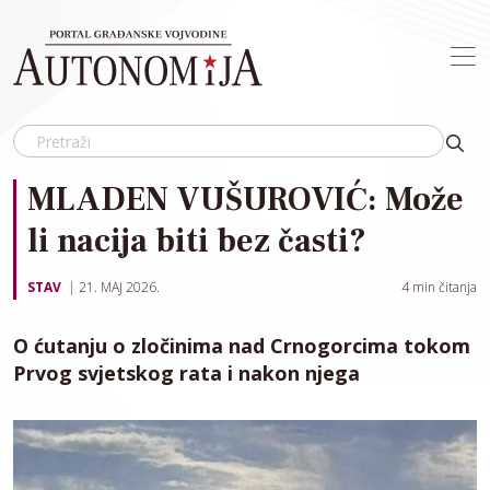
Skip to main content
MLADEN VUŠUROVIĆ: Može
li nacija biti bez časti?
STAV
21. MAJ 2026.
4
min čitanja
O ćutanju o zločinima nad Crnogorcima tokom
Prvog svjetskog rata i nakon njega