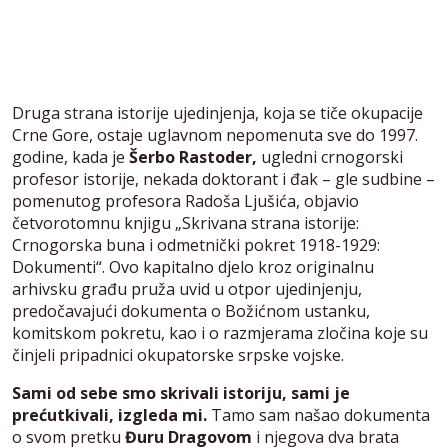
Druga strana istorije ujedinjenja, koja se tiče okupacije
Crne Gore, ostaje uglavnom nepomenuta sve do 1997.
godine, kada je
Šerbo Rastoder,
ugledni crnogorski
profesor istorije, nekada doktorant i đak – gle sudbine –
pomenutog profesora Radoša Ljušića, objavio
četvorotomnu knjigu „Skrivana strana istorije:
Crnogorska buna i odmetnički pokret 1918-1929:
Dokumenti“. Ovo kapitalno djelo kroz originalnu
arhivsku građu pruža uvid u otpor ujedinjenju,
predočavajući dokumenta o Božićnom ustanku,
komitskom pokretu, kao i o razmjerama zločina koje su
činjeli pripadnici okupatorske srpske vojske.
Sami od sebe smo skrivali istoriju, sami je
prećutkivali, izgleda mi.
Tamo sam našao dokumenta
o svom pretku
Đuru Dragovom
i njegova dva brata