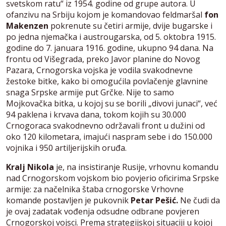
svetskom ratu“ iz 1954. godine od grupe autora. U
ofanzivu na Srbiju kojom je komandovao feldmaršal
fon
Makenzen
pokrenute su četiri armije, dvije bugarske i
po jedna njemačka i austrougarska, od 5. oktobra 1915.
godine do 7. januara 1916. godine, ukupno 94 dana. Na
frontu od Višegrada, preko Javor planine do Novog
Pazara, Crnogorska vojska je vodila svakodnevne
žestoke bitke, kako bi omogućila povlačenje glavnine
snaga Srpske armije put Grčke. Nije to samo
Mojkovačka bitka, u kojoj su se borili „divovi junaci“, već
94 paklena i krvava dana, tokom kojih su 30.000
Crnogoraca svakodnevno održavali front u dužini od
oko 120 kilometara, imajući naspram sebe i do 150.000
vojnika i 950 artiljerijskih oruđa.
Kralj Nikola
je, na insistiranje Rusije, vrhovnu komandu
nad Crnogorskom vojskom bio povjerio oficirima Srpske
armije: za načelnika štaba crnogorske Vrhovne
komande postavljen je pukovnik
Petar Pešić.
Ne čudi da
je ovaj zadatak vođenja odsudne odbrane povjeren
Crnogorskoj vojsci. Prema strategijskoj situaciji u kojoj