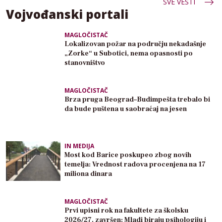
SVE VESTI
Vojvođanski portali
MAGLOČISTAČ
Lokalizovan požar na području nekadašnje
„Zorke“ u Subotici, nema opasnosti po
stanovništvo
MAGLOČISTAČ
Brza pruga Beograd–Budimpešta trebalo bi
da bude puštena u saobraćaj na jesen
IN MEDIJA
Most kod Barice poskupeo zbog novih
temelja: Vrednost radova procenjena na 17
miliona dinara
MAGLOČISTAČ
Prvi upisni rok na fakultete za školsku
2026/27. završen: Mladi biraju psihologiju i