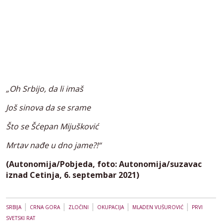
„Oh Srbijo, da li imaš
Još sinova da se srame
Što se Šćepan Mijušković
Mrtav nađe u dno jame?!“
(Autonomija/Pobjeda, foto: Autonomija/suzavac
iznad Cetinja, 6. septembar 2021)
|
|
|
|
|
SRBIJA
CRNA GORA
ZLOČINI
OKUPACIJA
MLADEN VUŠUROVIĆ
PRVI
SVETSKI RAT