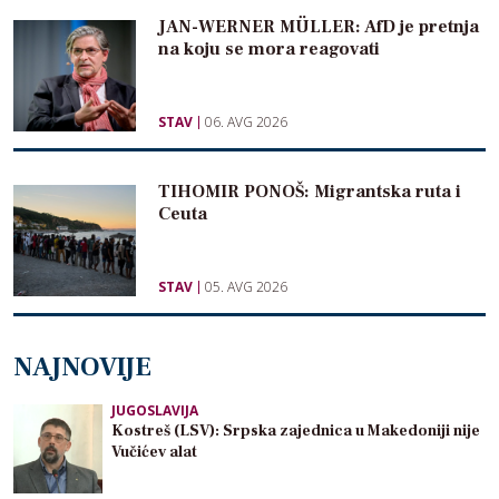
JAN-WERNER MÜLLER: AfD je pretnja
na koju se mora reagovati
STAV
06. AVG 2026
TIHOMIR PONOŠ: Migrantska ruta i
Ceuta
STAV
05. AVG 2026
NAJNOVIJE
JUGOSLAVIJA
Kostreš (LSV): Srpska zajednica u Makedoniji nije
Vučićev alat