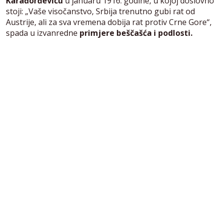
Karađorđeviću
u januaru 1916. godine, u kojoj doslovno
stoji: „Vaše visočanstvo, Srbija trenutno gubi rat od
Austrije, ali za sva vremena dobija rat protiv Crne Gore“,
spada u izvanredne
primjere beščašća i podlosti.