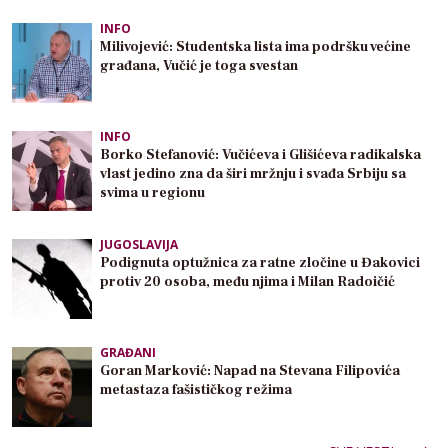
INFO
Milivojević: Studentska lista ima podršku većine
građana, Vučić je toga svestan
INFO
Borko Stefanović: Vučićeva i Glišićeva radikalska
vlast jedino zna da širi mržnju i svađa Srbiju sa
svima u regionu
JUGOSLAVIJA
Podignuta optužnica za ratne zločine u Đakovici
protiv 20 osoba, među njima i Milan Radoičić
GRAĐANI
Goran Marković: Napad na Stevana Filipovića
metastaza fašističkog režima