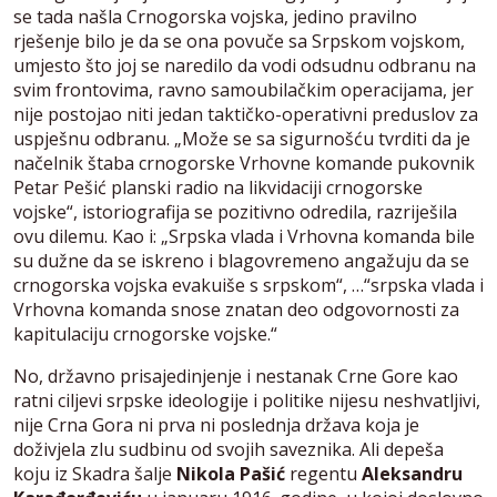
se tada našla Crnogorska vojska, jedino pravilno
rješenje bilo je da se ona povuče sa Srpskom vojskom,
umjesto što joj se naredilo da vodi odsudnu odbranu na
svim frontovima, ravno samoubilačkim operacijama, jer
nije postojao niti jedan taktičko-operativni preduslov za
uspješnu odbranu. „Može se sa sigurnošću tvrditi da je
načelnik štaba crnogorske Vrhovne komande pukovnik
Petar Pešić planski radio na likvidaciji crnogorske
vojske“, istoriografija se pozitivno odredila, razriješila
ovu dilemu. Kao i: „Srpska vlada i Vrhovna komanda bile
su dužne da se iskreno i blagovremeno angažuju da se
crnogorska vojska evakuiše s srpskom“, …“srpska vlada i
Vrhovna komanda snose znatan deo odgovornosti za
kapitulaciju crnogorske vojske.“
No, državno prisajedinjenje i nestanak Crne Gore kao
ratni ciljevi srpske ideologije i politike nijesu neshvatljivi,
nije Crna Gora ni prva ni poslednja država koja je
doživjela zlu sudbinu od svojih saveznika. Ali depeša
koju iz Skadra šalje
Nikola Pašić
regentu
Aleksandru