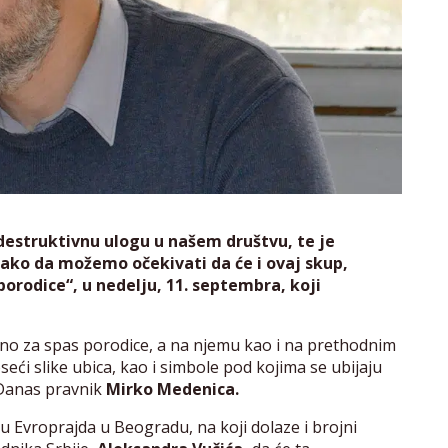
estruktivnu ulogu u našem društvu, te je
, tako da možemo očekivati da će i ovaj skup,
orodice“, u nedelju, 11. septembra, koji
odno za spas porodice, a na njemu kao i na prethodnim
eći slike ubica, kao i simbole pod kojima se ubijaju
 Danas pravnik
Mirko Medenica.
u Evroprajda u Beogradu, na koji dolaze i brojni