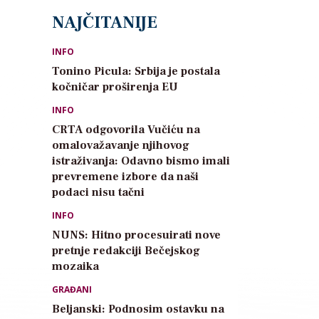
NAJČITANIJE
INFO
Tonino Picula: Srbija je postala
kočničar proširenja EU
INFO
CRTA odgovorila Vučiću na
omalovažavanje njihovog
istraživanja: Odavno bismo imali
prevremene izbore da naši
podaci nisu tačni
INFO
NUNS: Hitno procesuirati nove
pretnje redakciji Bečejskog
mozaika
GRAĐANI
Beljanski: Podnosim ostavku na