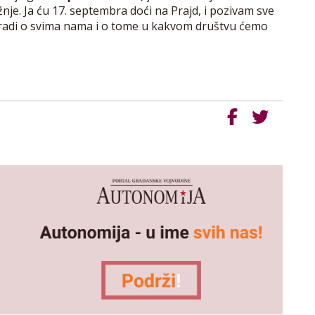
je. Ja ću 17. septembra doći na Prajd, i pozivam sve
se radi o svima nama i o tome u kakvom društvu ćemo