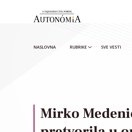
Skip to main content
NASLOVNA
RUBRIKE
SVE VESTI
Mirko Medenic
pretvorila u 