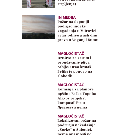
strpljenje)
IN MEDIJA
Požar na deponiji
podigao indeks
zagađenja u Mitrovici,
vetar odneo gusti dim
pravo u Voganj i Rumu
MAGLOČISTAČ
Društvo za zaštitu i
proučavanje ptica
Srbije: Orao krstaš
Feliks je ponovo na
slobodi!
MAGLOČISTAČ
Komisija za planove
opštine Bačka Topola:
AIK-ov projekat
kompostilišta u
Njegoševu nema
planski osnov
MAGLOČISTAČ
Lokalizovan požar na
području nekadašnje
„Zorke“ u Subotici,
nema opasnosti po