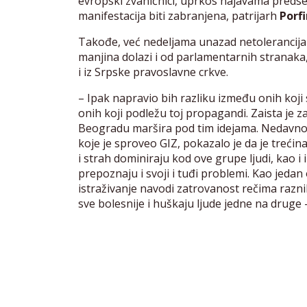
evropski zvaničnici, uprkos najavama predse
manifestacija biti zabranjena, patrijarh
Porfi
Takođe, već nedeljama unazad netolerancija
manjina dolazi i od parlamentarnih stranaka
i iz Srpske pravoslavne crkve.
– Ipak napravio bih razliku između onih koji 
onih koji podležu toj propagandi. Zaista je za
Beogradu maršira pod tim idejama. Nedavno 
koje je sproveo GIZ, pokazalo je da je trećin
i strah dominiraju kod ove grupe ljudi, kao i
prepoznaju i svoji i tuđi problemi. Kao jeda
istraživanje navodi zatrovanost rečima razni
sve bolesnije i huškaju ljude jedne na druge