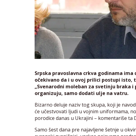
Srpska pravoslavna crkva godinama ima d
očekivano da i u ovoj prilici postupi isto
„Svenarodni moleban za svetinju braka i p
organizuju, samo dodati ulje na vatru.
Bizarno deluje naziv tog skupa, koji je nav
će učestvovati ljudi u vojnim uniformama, nos
porodice danas u Ukrajini – komentariše ta
Samo šest dana pre najavljene šetnje u okvir