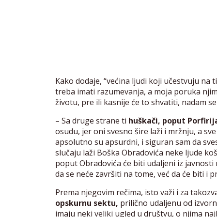
Kako dodaje, “većina ljudi koji učestvuju na t
treba imati razumevanja, a moja poruka njim
životu, pre ili kasnije će to shvatiti, nadam se
– Sa druge strane ti
huškači, poput Porfiri
osudu, jer oni svesno šire laži i mržnju, a sve
apsolutno su apsurdni, i siguran sam da svesno
slučaju laži Boška Obradovića neke ljude košt
poput Obradovića će biti udaljeni iz javnost
da se neće završiti na tome, već da će biti i
Prema njegovim rečima, isto važi i za takozv
opskurnu sektu,
prilično udaljenu od izvorn
imaju neki veliki ugled u društvu, o njima na