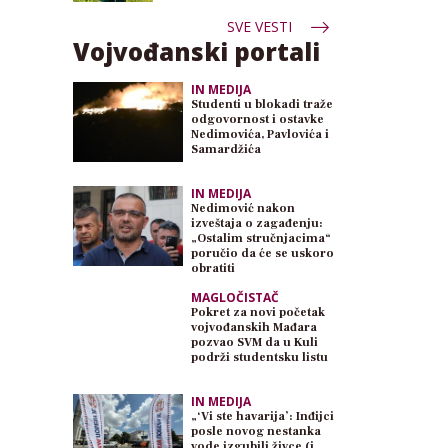
SVE VESTI
Vojvođanski portali
IN MEDIJA
Studenti u blokadi traže
odgovornost i ostavke
Nedimovića, Pavlovića i
Samardžića
IN MEDIJA
Nedimović nakon
izveštaja o zagađenju:
„Ostalim stručnjacima“
poručio da će se uskoro
obratiti
MAGLOČISTAČ
Pokret za novi početak
vojvođanskih Mađara
pozvao SVM da u Kuli
podrži studentsku listu
IN MEDIJA
„‘Vi ste havarija’: Inđijci
posle novog nestanka
vode izgubili živce (i