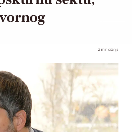
zvornog
2
min čitanja