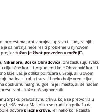
im protestima protiv prajda, upravo ti ljudi, za njih
a je da mržnja neće rešiti probleme u njihovom
 pre, jer
tužan je život proveden u mržnji”.
ja, Nikanora, Boška Obradovića,
oni zaslužuju svaku
 u cilju lične koristi. Argumenti koje Obradović koristi
 laže. Laž je odlika političara u Srbiji, ali u ovom
aju batina, straha i suza. U neko bolje vreme ljudi
i na opskurnu marginu gde im je i mesto, ali se nadam
 procesuirani – kaže naš sagovornik.
anu Srpsku pravoslavnu crkvu, koja se pretvorila u
og hrišćanstva. Ma koliko se trudili da prikažu da
jbolje govore
prazne crkve,
jer neko ko je zaista