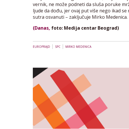
vernik, ne može podneti da sluša poruke mržn
ljude da dođu, jer ovaj put više nego ikad 
sutra osvanuti – zaključuje Mirko Medenica.
(Danas,
foto: Medija centar Beograd)
|
|
EUROPRAJD
SPC
MIRKO MEDENICA