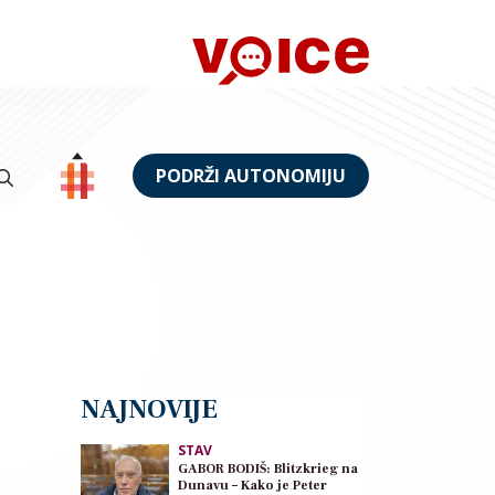
PODRŽI AUTONOMIJU
NAJNOVIJE
STAV
GABOR BODIŠ: Blitzkrieg na
Dunavu – Kako je Peter