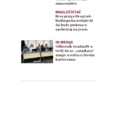
stanovništvo
MAGLOČISTAČ
Brza pruga Beograd–
Budimpešta trebalo bi
da bude puštena u
saobraćaj na jesen
IN MEDIJA
Odbornik GrađanIN-a
tvrdi da se „zataškava“
stanje u vrtiću u Novim
Karlovcima