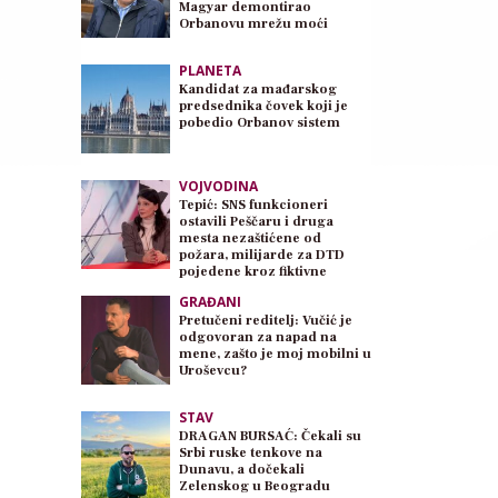
Magyar demontirao
Orbanovu mrežu moći
PLANETA
Kandidat za mađarskog
predsednika čovek koji je
pobedio Orbanov sistem
VOJVODINA
Tepić: SNS funkcioneri
ostavili Peščaru i druga
mesta nezaštićene od
požara, milijarde za DTD
pojedene kroz fiktivne
poslove
GRAĐANI
Pretučeni reditelj: Vučić je
odgovoran za napad na
mene, zašto je moj mobilni u
Uroševcu?
STAV
DRAGAN BURSAĆ: Čekali su
Srbi ruske tenkove na
Dunavu, a dočekali
Zelenskog u Beogradu