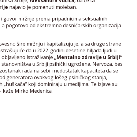
dnika Srbije,
Aleksandra Vučića,
da će ta
rije
najavio je pomenuti moleban.
 i govor mržnje prema pripadnicima seksualnih
, a pogotovo od ekstremno desničarskih organizacija
svesno šire mržnju i kapitalizuju je, a sa druge strane
strašujuće da u 2022. godini desetine hiljada ljudi u
objavljeno istraživanje
„Mentalno zdravlje u Srbiji“
a stanovništva u Srbiji psihički ugrožena. Nervoza, bes
 izostanak rada na sebi i nedostatak kapaciteta da se
n od generatora ovakvog lošeg psihičkog stanja,
h „huškača“ koji dominiraju u medijima. Te izjave su
 – kaže Mirko Medenica.