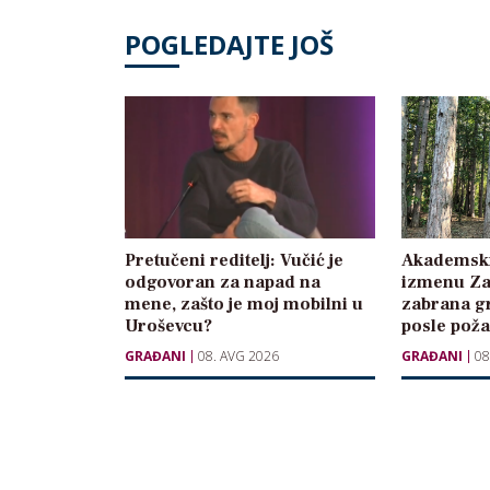
POGLEDAJTE JOŠ
Pretučeni reditelj: Vučić je
Akademski
odgovoran za napad na
izmenu Za
mene, zašto je moj mobilni u
zabrana g
Uroševcu?
posle pož
GRAĐANI
08. AVG 2026
GRAĐANI
08