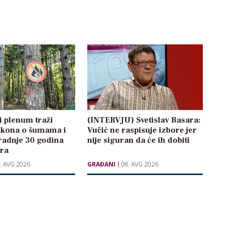
 plenum traži
(INTERVJU) Svetislav Basara:
kona o šumama i
Vučić ne raspisuje izbore jer
radnje 30 godina
nije siguran da će ih dobiti
ara
. AVG 2026
GRAĐANI
08. AVG 2026