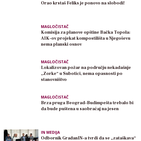
Orao krstaš Feliks je ponovo na slobodi!
MAGLOČISTAČ
Komisija za planove opštine Bačka Topola:
AIK-ov projekat kompostilišta u Njegoševu
nema planski osnov
MAGLOČISTAČ
Lokalizovan požar na području nekadašnje
„Zorke“ u Subotici, nema opasnosti po
stanovništvo
MAGLOČISTAČ
Brza pruga Beograd–Budimpešta trebalo bi
da bude puštena u saobraćaj na jesen
IN MEDIJA
Odbornik GrađanIN-a tvrdi da se „zataškava“