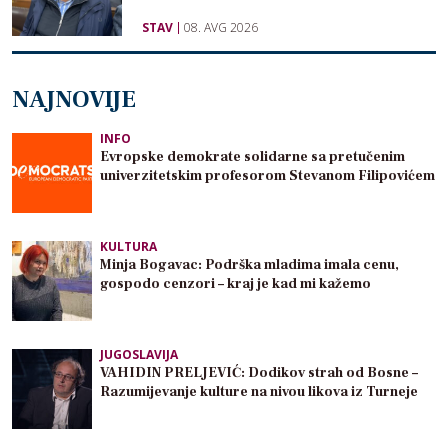
STAV
08. AVG 2026
NAJNOVIJE
INFO
Evropske demokrate solidarne sa pretučenim
univerzitetskim profesorom Stevanom Filipovićem
KULTURA
Minja Bogavac: Podrška mladima imala cenu,
gospodo cenzori – kraj je kad mi kažemo
JUGOSLAVIJA
VAHIDIN PRELJEVIĆ: Dodikov strah od Bosne –
Razumijevanje kulture na nivou likova iz Turneje