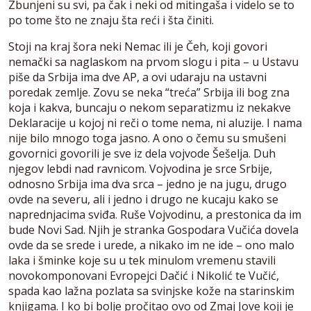
Zbunjeni su svi, pa čak i neki od mitingaša i videlo se to
po tome što ne znaju šta reći i šta činiti.
Stoji na kraj šora neki Nemac ili je Čeh, koji govori
nemački sa naglaskom na prvom slogu i pita – u Ustavu
piše da Srbija ima dve AP, a ovi udaraju na ustavni
poredak zemlje. Zovu se neka “treća” Srbija ili bog zna
koja i kakva, buncaju o nekom separatizmu iz nekakve
Deklaracije u kojoj ni reči o tome nema, ni aluzije. I nama
nije bilo mnogo toga jasno. A ono o čemu su smušeni
govornici govorili je sve iz dela vojvode Šešelja. Duh
njegov lebdi nad ravnicom. Vojvodina je srce Srbije,
odnosno Srbija ima dva srca – jedno je na jugu, drugo
ovde na severu, ali i jedno i drugo ne kucaju kako se
naprednjacima sviđa. Ruše Vojvodinu, a prestonica da im
bude Novi Sad. Njih je stranka Gospodara Vučića dovela
ovde da se srede i urede, a nikako im ne ide – ono malo
laka i šminke koje su u tek minulom vremenu stavili
novokomponovani Evropejci Dačić i Nikolić te Vučić,
spada kao lažna pozlata sa svinjske kože na starinskim
knjigama. I ko bi bolje pročitao ovo od Zmaj Jove koji je