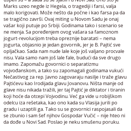
Marks uzeo negde iz Hegela, o tragediji i farsi, valja
malo korigovati. Može nešto da počne i kao farsa pa da
se tragično završi. Ovaj miting u Novom Sadu je onaj
vašar koji putuje po Srbiji. Godinama tako i scenario se
ne menja. Sa poređenjem ovog vašara sa famoznom
jogurt-revolucijom treba opreznije baratati – nema
jogurta, objasnio je jedan govornik, jer je B. Pajtić sve
opljačkao. Sada nam nude lale koje još valjano procvale
nisu. Vala samo nam još lale fale, budući da sve drugo
imamo. Zapomažu govornici o separatizmu
vojvođanskom, a tako su zapomagali godinama vukući
Nečastivog za rep. Javno zagovaraju nasilje i traže glavu
Pajtićevu kao Irodijada glavu Jovanovu. Ništa manje od
glave nisu nikada tražili, jer taj Pajtić je diktator i tiranin
koji hoće da otcepi Vojvodinu. Već ga vide u robijškom
odelcu iza rešetaka, kao ono kada su Vlasija jurili po
gradu i uzaptili ga. Tako su se govornici raspojasali da
se zbunio i sam šef njihov Gospodar Vučić – nije hteo ni
da dođe u Novi Sad. Poslao je neku smušenu poruku.