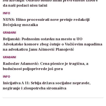
istraživanja: Odavno bismo imali prevremene izbore
da naši podaci nisu tačni
INFO
NUNS: Hitno procesuirati nove pretnje redakciji
Bečejskog mozaika
GRAĐANI
Beljanski: Podnosim ostavku na mesto u UO
Advokatske komore zbog ćutnje o Vučićevim napadima
na advokaticu Janu Aćimović Planojević
GRAĐANI
Radoslav Adamović: Cena pšenice je tragična, a
budućnost poljoprivrede još gora
INFO
Inicijativa A 11: Srbija država socijalne nepravde,
negiranje i zloupotreba siromaštva