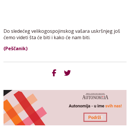
Do sledećeg velikogospojinskog vašara uskršnjeg još
ćemo videti šta će biti i kako će nam biti.
(Peščanik)