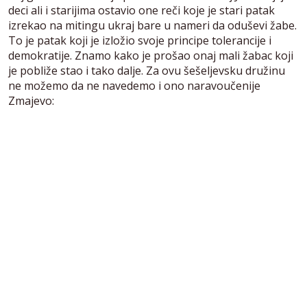
deci ali i starijima ostavio one reči koje je stari patak
izrekao na mitingu ukraj bare u nameri da oduševi žabe.
To je patak koji je izložio svoje principe tolerancije i
demokratije. Znamo kako je prošao onaj mali žabac koji
je pobliže stao i tako dalje. Za ovu šešeljevsku družinu
ne možemo da ne navedemo i ono naravoučenije
Zmajevo: