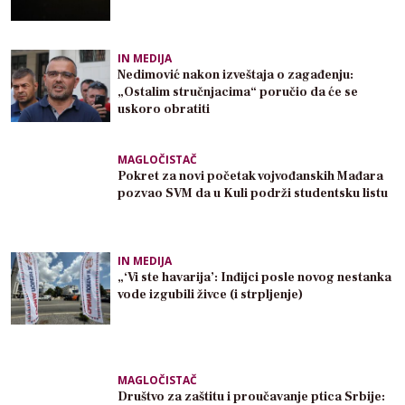
IN MEDIJA
Nedimović nakon izveštaja o zagađenju:
„Ostalim stručnjacima“ poručio da će se
uskoro obratiti
MAGLOČISTAČ
Pokret za novi početak vojvođanskih Mađara
pozvao SVM da u Kuli podrži studentsku listu
IN MEDIJA
„‘Vi ste havarija’: Inđijci posle novog nestanka
vode izgubili živce (i strpljenje)
MAGLOČISTAČ
Društvo za zaštitu i proučavanje ptica Srbije: