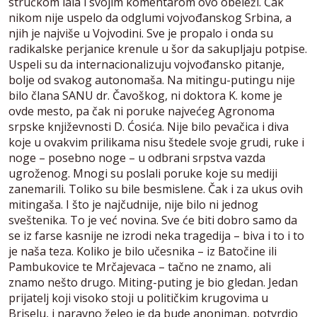
stručkom lala i svojim komentarom ovo obeleži. Čak
nikom nije uspelo da odglumi vojvođanskog Srbina, a
njih je najviše u Vojvodini. Sve je propalo i onda su
radikalske perjanice krenule u šor da sakupljaju potpise.
Uspeli su da internacionalizuju vojvođansko pitanje,
bolje od svakog autonomaša. Na mitingu-putingu nije
bilo člana SANU dr. Čavoškog, ni doktora K. kome je
ovde mesto, pa čak ni poruke najvećeg Agronoma
srpske književnosti D. Ćosića. Nije bilo pevačica i diva
koje u ovakvim prilikama nisu štedele svoje grudi, ruke i
noge – posebno noge – u odbrani srpstva vazda
ugroženog. Mnogi su poslali poruke koje su mediji
zanemarili. Toliko su bile besmislene. Čak i za ukus ovih
mitingaša. I što je najčudnije, nije bilo ni jednog
sveštenika. To je već novina. Sve će biti dobro samo da
se iz farse kasnije ne izrodi neka tragedija – biva i to i to
je naša teza. Koliko je bilo učesnika – iz Batočine ili
Pambukovice te Mrčajevaca – tačno ne znamo, ali
znamo nešto drugo. Miting-puting je bio gledan. Jedan
prijatelj koji visoko stoji u političkim krugovima u
Briselu, i naravno želeo je da bude anoniman, potvrdio