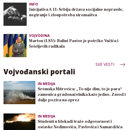
INFO
Inicijativa A 11: Srbija država socijalne nepravde,
negiranje i zloupotreba siromaštva
VOJVODINA
Marton (LSV): Balint Pastor je potrčko Vučića i
Šešeljevih radikala
SVE VESTI
Vojvođanski portali
IN MEDIJA
Sremska Mitrovica: „To nije dim, to je para“
zamenica gradonačelnika kaže jedno, Zavod i
dalje poziva na oprez
IN MEDIJA
Studenti u blokadi traže odgovornost i
ostavke Nedimovića, Pavlovića i Samardžića