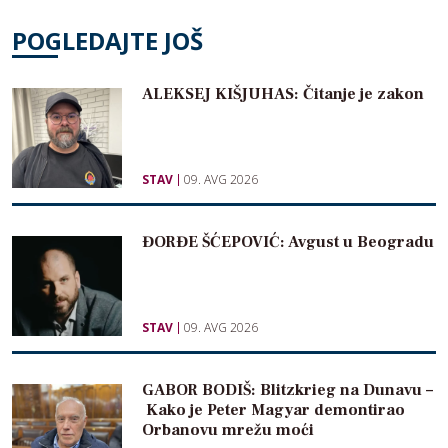
POGLEDAJTE JOŠ
ALEKSEJ KIŠJUHAS: Čitanje je zakon
STAV
09. AVG 2026
ĐORĐE ŠĆEPOVIĆ: Avgust u Beogradu
STAV
09. AVG 2026
GABOR BODIŠ: Blitzkrieg na Dunavu –
Kako je Peter Magyar demontirao
Orbanovu mrežu moći