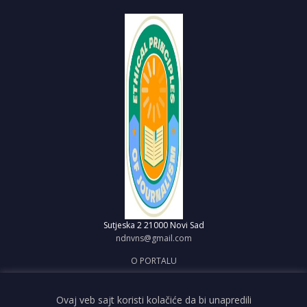
Sutjeska 2
21000 Novi Sad
ndnvns@gmail.com
O PORTALU
IMPRESUM
OBJAVI VEST
Ovaj veb sajt koristi kolačiće da bi unapredili