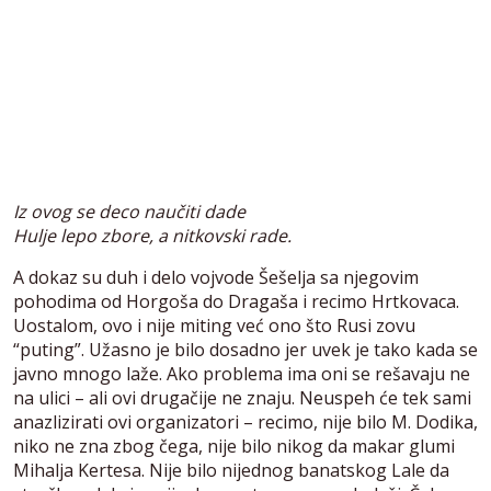
Iz ovog se deco naučiti dade
Hulje lepo zbore, a nitkovski rade.
A dokaz su duh i delo vojvode Šešelja sa njegovim
pohodima od Horgoša do Dragaša i recimo Hrtkovaca.
Uostalom, ovo i nije miting već ono što Rusi zovu
“puting”. Užasno je bilo dosadno jer uvek je tako kada se
javno mnogo laže. Ako problema ima oni se rešavaju ne
na ulici – ali ovi drugačije ne znaju. Neuspeh će tek sami
anazlizirati ovi organizatori – recimo, nije bilo M. Dodika,
niko ne zna zbog čega, nije bilo nikog da makar glumi
Mihalja Kertesa. Nije bilo nijednog banatskog Lale da