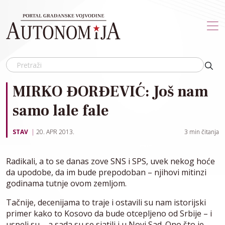
Skip to main content
MIRKO ĐORĐEVIĆ: Još nam
samo lale fale
STAV
20. APR 2013.
3
min čitanja
Radikali, a to se danas zove SNS i SPS, uvek nekog hoće
da upodobe, da im bude prepodoban – njihovi mitinzi
godinama tutnje ovom zemljom.
Tačnije, decenijama to traje i ostavili su nam istorijski
primer kako to Kosovo da bude otcepljeno od Srbije – i
uspeli su – a sada su se sjatili i u Novi Sad. Ono što je