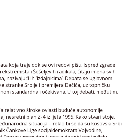
ta koja traje dok se ovi redovi pišu. Ispred zgrade
ekstremista i Šešeljevih radikala; čitaju imena svih
a, nazivajući ih ‘izdajnicima’. Debata se uglavnom
 stranke Srbije i premijera Dačića, uz topničku
nom standardna i očekivana. U toj debati, međutim,
 relativno široke ovlasti buduće autonomije
j nesretni plan Z-4 iz ljeta 1995. Kako stvari stoje,
đunarodna situacija – reklo bi se da su kosovski Srbi
upnik Čankove Lige socijaldemokrata Vojvodine,