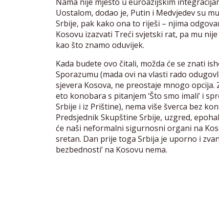
Nama nije mjesto u euroazijskim integracijam
Uostalom, dodao je, Putin i Medvjedev su mu li
Srbije, pak kako ona to riješi – njima odgova
Kosovu izazvati Treći svjetski rat, pa mu nij
kao što znamo oduvijek.
Kada budete ovo čitali, možda će se znati ish
Sporazumu (mada ovi na vlasti rado odugovl
sjevera Kosova, ne preostaje mnogo opcija. Za
eto konobara s pitanjem ‘Što smo imali’ i s
Srbije i iz Prištine), nema više šverca bez k
Predsjednik Skupštine Srbije, uzgred, epohal
će naši neformalni sigurnosni organi na Koso
sretan. Dan prije toga Srbija je uporno i zva
bezbednosti’ na Kosovu nema.