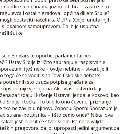
rbi Sporazumom dobiti pravo da sebi postavljaju
 i komandire u općinama južno od Ibra – zašto se to
agujevca i ostalih gradova i općina diljem Srbije?
e mogli postaviti načelnika OUP-a (Odjel unutarnjih
ije s lokalnom samoupravom. Ta ih je usputna
ešli šutke.
šanse desničarske oporbe, parlamentarne i
i? Ustav Srbije izričito zabranjuje raspisivanje
razumi i još neke – ovdje nebitne – stvari. Je li
ga će se voditi sitničave fiškalske debate;
e potrebnih sto tisuća potpisa građana za
pštini nije vjerojatna. Ako vlast ustvrdi da je
a za ‘izdaju i kršenje Ustava’, jer da je Kosovo, kao
io Srbije’ i točka. To bi bilo ono čuveno ‘priznanje
e tko ne zavija u njihovu čoporu. Sporni Sporazum je,
U kao strana-potpisnica – i što ćemo onda? Ništa: ova
kva jest, riješit će stvar silom. Pa neće valjda
i teških pregovora; da joj upropasti jedini argument za