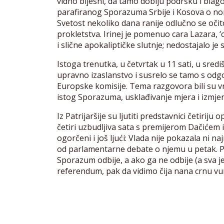
vidno bijesni, da tamo dobiju podršku i blagos
parafiranog Sporazuma Srbije i Kosova o nor
Svetost nekoliko dana ranije odlučno se očit
prokletstva. Irinej je pomenuo cara Lazara, ‘c
i slične apokaliptičke slutnje; nedostajalo j
Istoga trenutka, u četvrtak u 11 sati, u sredi
upravno izaslanstvo i susrelo se tamo s odg
Europske komisije. Tema razgovora bili su v
istog Sporazuma, usklađivanje mjera i izmjen
Iz Patrijaršije su ljutiti predstavnici četiriju 
četiri uzbudljiva sata s premijerom Dačićem 
ogorčeni i još ljući: Vlada nije pokazala ni
od parlamentarne debate o njemu u petak. Pr
Sporazum odbije, a ako ga ne odbije (a sva je
referendum, pak da vidimo čija nana crnu vu