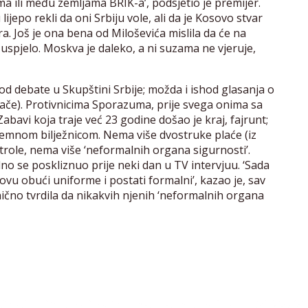
a ili među zemljama BRIK-a’, podsjetio je premijer.
jepo rekli da oni Srbiju vole, ali da je Kosovo stvar
ra. Još je ona bena od Miloševića mislila da će na
e uspjelo. Moskva je daleko, a ni suzama ne vjeruje,
od debate u Skupštini Srbije; možda i ishod glasanja o
ače). Protivnicima Sporazuma, prije svega onima sa
bavi koja traje već 23 godine došao je kraj, fajrunt;
premnom bilježnicom. Nema više dvostruke plaće (iz
ontrole, nema više ‘neformalnih organa sigurnosti’.
no se poskliznuo prije neki dan u TV intervjuu. ‘Sada
vu obući uniforme i postati formalni’, kazao je, sav
nično tvrdila da nikakvih njenih ‘neformalnih organa