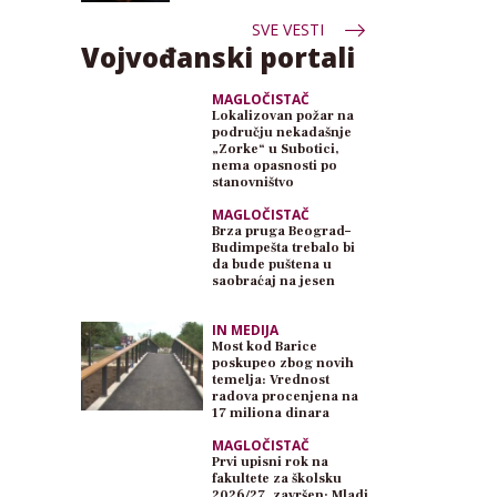
SVE VESTI
Vojvođanski portali
MAGLOČISTAČ
Lokalizovan požar na
području nekadašnje
„Zorke“ u Subotici,
nema opasnosti po
stanovništvo
MAGLOČISTAČ
Brza pruga Beograd–
Budimpešta trebalo bi
da bude puštena u
saobraćaj na jesen
IN MEDIJA
Most kod Barice
poskupeo zbog novih
temelja: Vrednost
radova procenjena na
17 miliona dinara
MAGLOČISTAČ
Prvi upisni rok na
fakultete za školsku
2026/27. završen: Mladi