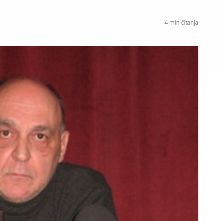
4
min čitanja