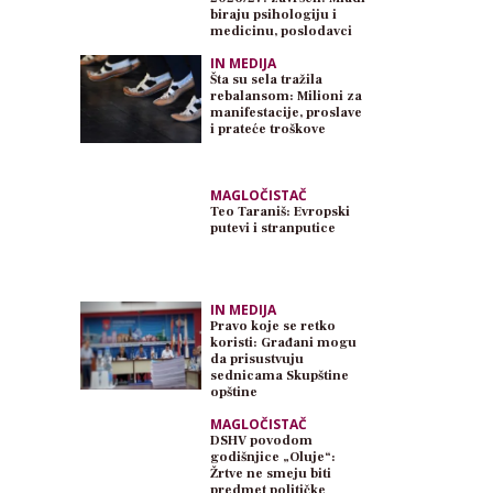
biraju psihologiju i
medicinu, poslodavci
traže inženjere
IN MEDIJA
Šta su sela tražila
rebalansom: Milioni za
manifestacije, proslave
i prateće troškove
MAGLOČISTAČ
Teo Taraniš: Evropski
putevi i stranputice
IN MEDIJA
Pravo koje se retko
koristi: Građani mogu
da prisustvuju
sednicama Skupštine
opštine
MAGLOČISTAČ
DSHV povodom
godišnjice „Oluje“:
Žrtve ne smeju biti
predmet političke