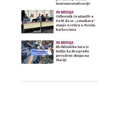
instrumentalizacije
IN MEDIJA
Odbornik GrađanIN-a
tvrdi da se „zataškava“
stanje u vrtiću u Novim
Karlovcima
IN MEDIJA
Biciklistička tura iz
Inđije ka Beogradu
povodom skupa na
Slaviji