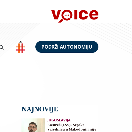
PODRŽI AUTONOMIJU
NAJNOVIJE
JUGOSLAVIJA
Kostreš (LSV): Srpska
zajednica u Makedoniji nije