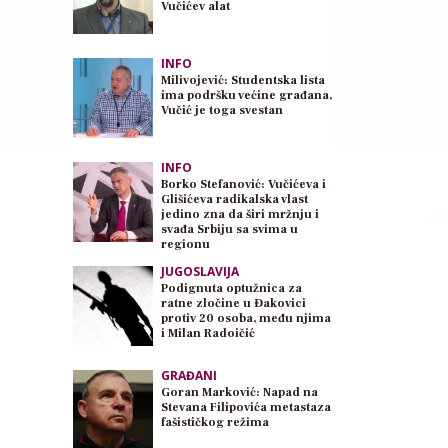
Vučićev alat
INFO
Milivojević: Studentska lista
ima podršku većine građana,
Vučić je toga svestan
INFO
Borko Stefanović: Vučićeva i
Glišićeva radikalska vlast
jedino zna da širi mržnju i
svađa Srbiju sa svima u
regionu
JUGOSLAVIJA
Podignuta optužnica za
ratne zločine u Đakovici
protiv 20 osoba, među njima
i Milan Radoičić
GRAĐANI
Goran Marković: Napad na
Stevana Filipovića metastaza
fašističkog režima