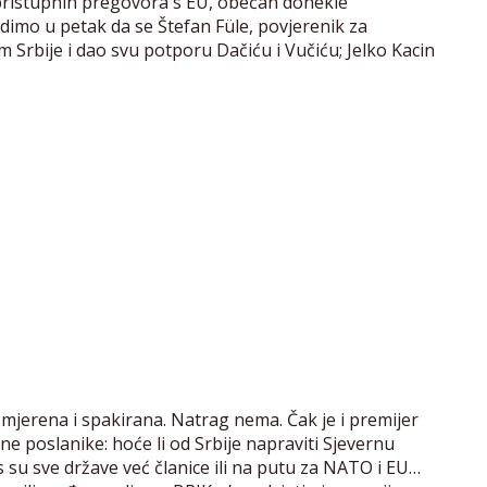
pristupnih pregovora s EU, obećan donekle
idimo u petak da se Štefan Füle, povjerenik za
 Srbije i dao svu potporu Dačiću i Vučiću; Jelko Kacin
izmjerena i spakirana. Natrag nema. Čak je i premijer
e poslanike: hoće li od Srbije napraviti Sjevernu
as su sve države već članice ili na putu za NATO i EU…