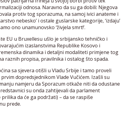
lov patrijarha Irineja u svojoj borbi protiv tek
malizaciji odnosa. Naravno da su ga dobili: Njegova
ovala protiv tog sporazuma, na samoj ivici anateme i
arstvo nebesko’ i ostale guslarske kategorije, ‘izdaju’
e samo ono unamunovsko ‘živjela smrt!’.
šte EU u Bruxellesu ušlo je srbijansko tehničko i
ovarajućim izaslanstvima Republike Kosovo i
remenska dinamika i detaljni modaliteti primjene tog
a raznih propisa, pravilnika i ostalog što spada.
općina sa sjevera otišli u Vladu Srbije i tamo proveli
i prvim dopredsjednikom Vlade Vučićem. Izašli su
 najmanju namjeru da Sporazum otkaže niti da odustane
edstavnici su onda zahtijevali da parlament
 prilika da će ga podržati) – da se raspiše
nu prede.