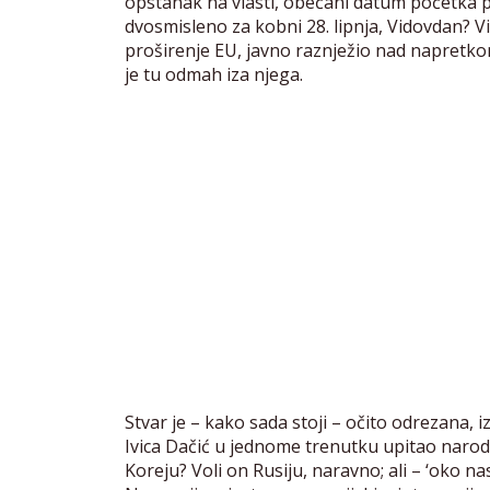
opstanak na vlasti, obećani datum početka 
dvosmisleno za kobni 28. lipnja, Vidovdan? V
proširenje EU, javno raznježio nad napretkom
je tu odmah iza njega.
Stvar je – kako sada stoji – očito odrezana, 
Ivica Dačić u jednome trenutku upitao narodn
Koreju? Voli on Rusiju, naravno; ali – ‘oko n