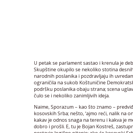
U petak se parlament sastao i krenula je deba
Skupštine okupilo se nekoliko stotina desnih 
narodnih poslanika i pozdravljaju ih uvredam
ograničila na sukob Koštuničine Demokratske
podršku poslanika obaju strana; scena uglav
čulo se i nekoliko zanimljivih ideja.
Naime, Sporazum – kao što znamo – predviđa
kosovskih Srba; nešto, ‘ajmo reći, nalik na ona
kakav je odnos snaga na terenu i kakva je me
dobro i prošli. E, tu je Bojan Kostreš, zast