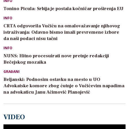
INFO
Tonino Picula: Srbija je postala kočničar proširenja EU
INFO
CRTA odgovorila Vučiću na omalovažavanje njihovog
istraživanja: Odavno bismo imali prevremene izbore
da naši podaci nisu tačni
INFO
NUNS: Hitno procesuirati nove pretnje redakciji
Bečejskog mozaika
GRAĐANI
Beljanski: Podnosim ostavku na mesto u UO
Advokatske komore zbog ćutnje o Vučićevim napadima
na advokaticu Janu Aćimović Planojević
VIDEO