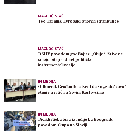
MAGLOČISTAČ
Teo Taraniš: Evropski putevi i stranputice
MAGLOČISTAČ
DSHV povodom godišnjice „Oluje“: Žrtve ne
smeju biti predmet političke
instrumentalizacije
IN MEDIJA
Odbornik GrađanIN-a tvrdi da se „zataškava“
stanje u vrtiću u Novim Karlovcima
IN MEDIJA
Biciklistička tura iz Inđije ka Beogradu
povodom skupa na Slaviji