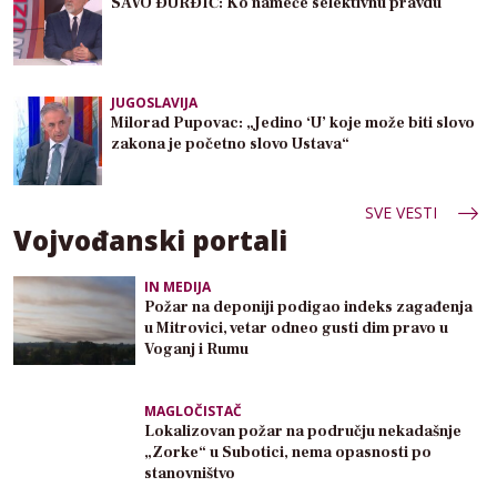
SAVO ĐURĐIĆ: Ko nameće selektivnu pravdu
JUGOSLAVIJA
Milorad Pupovac: „Jedino ‘U’ koje može biti slovo
zakona je početno slovo Ustava“
SVE VESTI
Vojvođanski portali
IN MEDIJA
Požar na deponiji podigao indeks zagađenja
u Mitrovici, vetar odneo gusti dim pravo u
Voganj i Rumu
MAGLOČISTAČ
Lokalizovan požar na području nekadašnje
„Zorke“ u Subotici, nema opasnosti po
stanovništvo