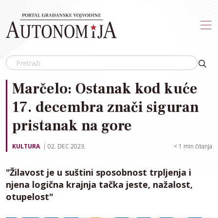
Skip to main content
Marčelo: Ostanak kod kuće
17. decembra znači siguran
pristanak na gore
KULTURA
02. DEC 2023.
< 1
min čitanja
"Žilavost je u suštini sposobnost trpljenja i
njena logična krajnja tačka jeste, nažalost,
otupelost"