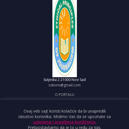
Sutjeska 2
21000 Novi Sad
ndnvns@gmail.com
O PORTALU
IMPRESUM
OBJAVI VEST
Ovaj veb sajt koristi kolačiće da bi unapredili
iskustvo korisnika. Molimo Vas da se upoznate sa
USLOVI KORIŠĆENJA
uslovima i pravilima korišćenja
.
Pretpostavljamo da je to u redu za Vas.