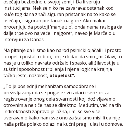
osećaju bezbedno u svojoj zemlji. Da li veruju
institucijama. Nek se niko ne zavarava: ostanak kod
kuće tog dana znači siguran pristanak na to kako se
osećaju, i siguran pristanak na gore. Ako makar
procenjuju da postoji ‘manje zlo’, onda nema razloga da
dalje trpe ovo najveće i najgore“, naveo je Marčelo u
intervjuu za Danas.
Na pitanje da li smo kao narod psihički ojačali ili prosto
otupeli i postali roboti, on je dodao da smo „mi žilavi, to
nas je u toliko navrata održalo i spaslo, ali žilavost je u
suštini sposobnost trpljenja i njena logična krajnja
tačka jeste, nažalost,
otupelost“.
„To je poslednji mehanizam samoodbrane i
preživljavanja: da se pogase svi radari i senzori za
registrovanje onog dela stvarnosti koji doživljavamo
otrovnim a ne tiče nas se direktno. Međutim, većina tih
indirektnosti zapravo je lažna, i mi se sve više
uveravamo kako nam sve ono za šta smo mislili da nije
naša priča polako dolazi na kućni prag i ulazi u domove.