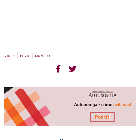
|
|
IZBORI
POZIV
MARČELO