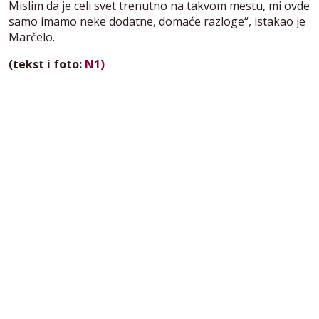
Mislim da je celi svet trenutno na takvom mestu, mi ovde
samo imamo neke dodatne, domaće razloge“, istakao je
Marčelo.
(tekst i foto:
N1)