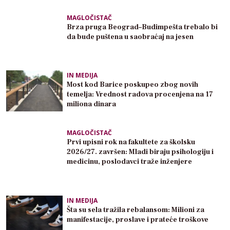
MAGLOČISTAČ
Brza pruga Beograd–Budimpešta trebalo bi
da bude puštena u saobraćaj na jesen
IN MEDIJA
Most kod Barice poskupeo zbog novih
temelja: Vrednost radova procenjena na 17
miliona dinara
MAGLOČISTAČ
Prvi upisni rok na fakultete za školsku
2026/27. završen: Mladi biraju psihologiju i
medicinu, poslodavci traže inženjere
IN MEDIJA
Šta su sela tražila rebalansom: Milioni za
manifestacije, proslave i prateće troškove