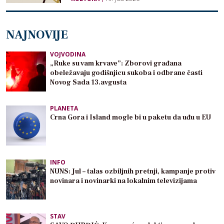
NAJNOVIJE
VOJVODINA
„Ruke su vam krvave”: Zborovi građana
obeležavaju godišnjicu sukoba i odbrane časti
Novog Sada 13.avgusta
PLANETA
Crna Gora i Island mogle bi u paketu da uđu u EU
INFO
NUNS: Jul – talas ozbiljnih pretnji, kampanje protiv
novinara i novinarki na lokalnim televizijama
STAV