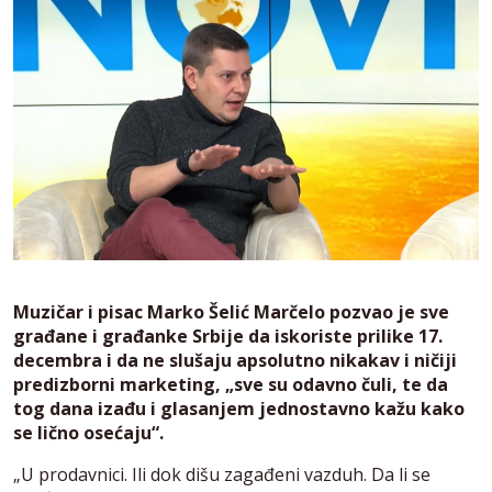
Muzičar i pisac Marko Šelić Marčelo pozvao je sve
građane i građanke Srbije da iskoriste prilike 17.
decembra i da ne slušaju apsolutno nikakav i ničiji
predizborni marketing, „sve su odavno čuli, te da
tog dana izađu i glasanjem jednostavno kažu kako
se lično osećaju“.
„U prodavnici. Ili dok dišu zagađeni vazduh. Da li se