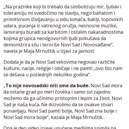
„Na praznike koji bi trebalo da simbolizuju mir, ljubav i
toleranciju mi svedočimo ne slavlju, nego bahatom i
primitivnom iživljavanju u vidu lomača, baklji, topovskih
udara, pucanja iz vatrenog oružja, nesnosne muzike,
lansiranju buradi sa karbitom i ostalim nakaradnostima
kojima grupica neodgovornih ljudi pokušava da
demonstrira silu i teroriše Novi Sad i Novosađane“,
navela je Maja Mrnuštik u izjavi za javnost.
Dodala je da je Novi Sad vekovima negovao različite
kulture, nacije, religije i običaje i ne pamti „ovo što nam
se dešava u poslednjih nekoliko godina“.
„
To nije novosadski niti sme da bude.
Novi Sad mora
da ostane grad po meri čoveka i samo svi zajedno
možemo da ga učinimo pristojnim i lepim za život. Novi
Sad je naša kuća. Ne dozvolimo da se ovakve stvari
ponavljaju. Novi Sad pamti bolje, Novi Sad zna bolje i
Novi Sad mora bolje“, kazala je Maja Mrnuštik.
Ona je deo video izjave upućene medijima snimila na