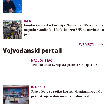
INFO
Fondacija Slavko Ćuruvija: Najmanje 106 verbalnih
napada zvaničnika i funkcionera SNS na novinare u
julu
SVE VESTI
Vojvođanski portali
MAGLOČISTAČ
Teo Taraniš: Evropski putevi i stranputice
IN MEDIJA
Pravo koje se retko koristi: Građani mogu da
prisustvuju sednicama Skupštine opštine