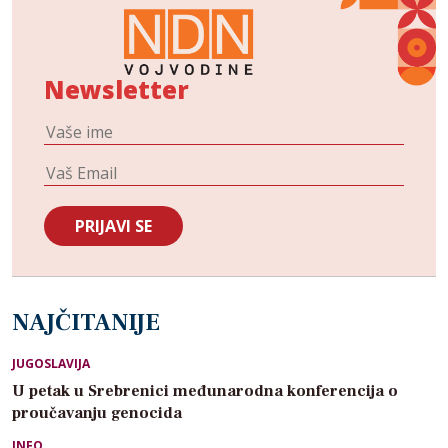
Newsletter
NAJČITANIJE
JUGOSLAVIJA
U petak u Srebrenici međunarodna konferencija o
proučavanju genocida
INFO