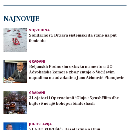
NAJNOVIJE
VOJVODINA
Solidarnost: Država sistemski da stane na put
femicidu
GRAĐANI
Beljanski: Podnosim ostavku na mesto u UO
Advokatske komore zbog ćutnje o Vučićevim
napadima na advokaticu Janu Aćimović Planojević
GRAĐANI
31-vjetori i Operacionit ‘Oluja’: Ngushëllim dhe
kujtesë në një kohëpërbindëshash
JUGOSLAVIJA
VLADO VURUŠIĆ: Deset istina o Oluji