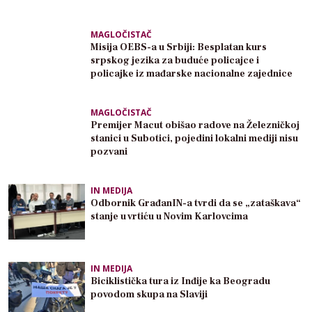
MAGLOČISTAČ
Misija OEBS-a u Srbiji: Besplatan kurs
srpskog jezika za buduće policajce i
policajke iz mađarske nacionalne zajednice
MAGLOČISTAČ
Premijer Macut obišao radove na Železničkoj
stanici u Subotici, pojedini lokalni mediji nisu
pozvani
IN MEDIJA
Odbornik GrađanIN-a tvrdi da se „zataškava“
stanje u vrtiću u Novim Karlovcima
IN MEDIJA
Biciklistička tura iz Inđije ka Beogradu
povodom skupa na Slaviji