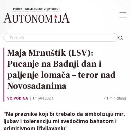
Skip to main content
Maja Mrnuštik (LSV):
Pucanje na Badnji dan i
paljenje lomača – teror nad
Novosađanima
VOJVODINA
14. JAN 2024.
< 1
min čitanja
"Na praznike koji bi trebalo da simbolizuju mir,
ljubav i toleranciju mi svedočimo bahatom i
primitivnom iživljavanju"