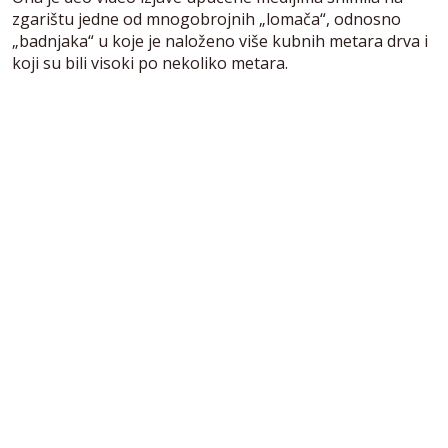
zgarištu jedne od mnogobrojnih „lomača“, odnosno
„badnjaka“ u koje je naloženo više kubnih metara drva i
koji su bili visoki po nekoliko metara.