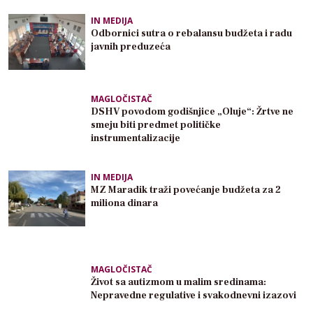
IN MEDIJA
Odbornici sutra o rebalansu budžeta i radu
javnih preduzeća
MAGLOČISTAČ
DSHV povodom godišnjice „Oluje“: Žrtve ne
smeju biti predmet političke
instrumentalizacije
IN MEDIJA
MZ Maradik traži povećanje budžeta za 2
miliona dinara
MAGLOČISTAČ
Život sa autizmom u malim sredinama:
Nepravedne regulative i svakodnevni izazovi