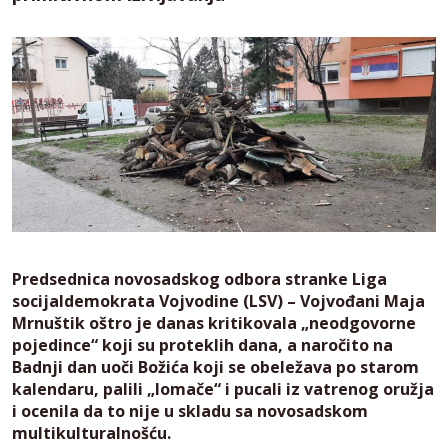
Predsednica novosadskog odbora stranke Liga
socijaldemokrata Vojvodine (LSV) – Vojvođani Maja
Mrnuštik oštro je danas kritikovala „neodgovorne
pojedince“ koji su proteklih dana, a naročito na
Badnji dan uoči Božića koji se obeležava po starom
kalendaru, palili „lomače“ i pucali iz vatrenog oružja
i ocenila da to nije u skladu sa novosadskom
multikulturalnošću.