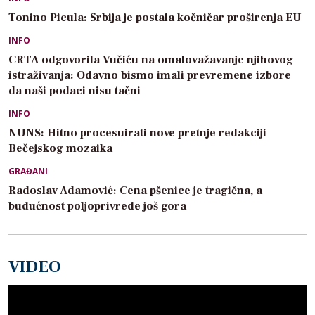
Tonino Picula: Srbija je postala kočničar proširenja EU
INFO
CRTA odgovorila Vučiću na omalovažavanje njihovog
istraživanja: Odavno bismo imali prevremene izbore
da naši podaci nisu tačni
INFO
NUNS: Hitno procesuirati nove pretnje redakciji
Bečejskog mozaika
GRAĐANI
Radoslav Adamović: Cena pšenice je tragična, a
budućnost poljoprivrede još gora
VIDEO