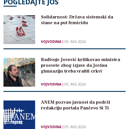
POGLEDAJTE JOŠ
Solidarnost: Država sistemski da
stane na put femicidu
VOJVODINA
05. AVG 2026
Radivoje Jovović kritikovao ministra
prosvete zbog izjave da Jovinu
gimnaziju treba vratiti crkvi
VOJVODINA
05. AVG 2026
ANEM pozvao javnost da podrži
redakciju portala Pančevo Si Ti
VOJVODINA
05. AVG 2026