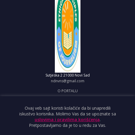
Sutjeska 2
21000 Novi Sad
ndnvns@gmail.com
O PORTALU
IMPRESUM
OBJAVI VEST
Ovaj veb sajt koristi kolačiće da bi unapredili
iskustvo korisnika. Molimo Vas da se upoznate sa
USLOVI KORIŠĆENJA
uslovima i pravilima korišćenja
.
Pretpostavljamo da je to u redu za Vas.