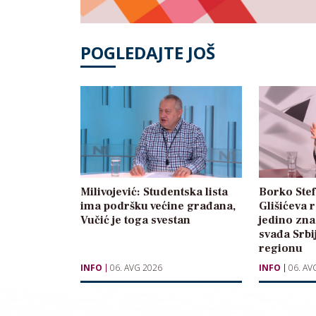
POGLEDAJTE JOŠ
Milivojević: Studentska lista
Borko Stef
ima podršku većine građana,
Glišićeva 
Vučić je toga svestan
jedino zna
svađa Srbi
regionu
INFO
06. AVG 2026
INFO
06. AV