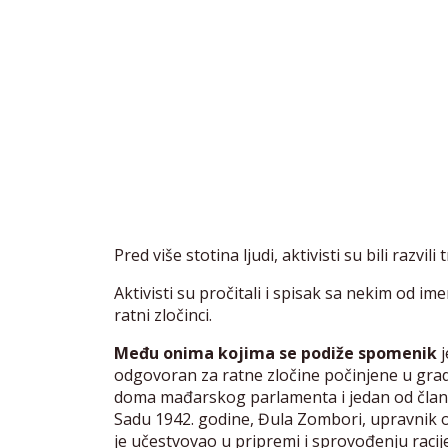
Pred više stotina ljudi, aktivisti su bili razvil
Aktivisti su pročitali i spisak sa nekim od i
ratni zločinci.
Među onima kojima se podiže spomenik
j
odgovoran za ratne zločine počinjene u gra
doma mađarskog parlamenta i jedan od član
Sadu 1942. godine, Đula Zombori, upravnik o
je učestvovao u pripremi i sprovođenju raci