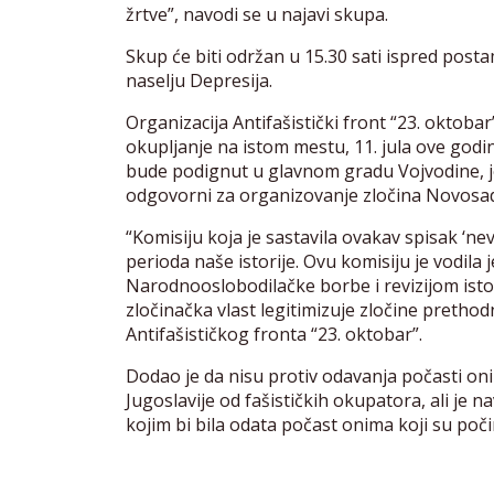
žrtve”, navodi se u najavi skupa.
Skup će biti održan u 15.30 sati ispred post
naselju Depresija.
Organizacija Antifašistički front “23. oktob
okupljanje na istom mestu, 11. jula ove god
bude podignut u glavnom gradu Vojvodine, jer 
odgovorni za organizovanje zločina Novosads
“Komisiju koja je sastavila ovakav spisak ‘ne
perioda naše istorije. Ovu komisiju je vodila j
Narodnooslobodilačke borbe i revizijom istor
zločinačka vlast legitimizuje zločine prethod
Antifašističkog fronta “23. oktobar”.
Dodao je da nisu protiv odavanja počasti on
Jugoslavije od fašističkih okupatora, ali je
kojim bi bila odata počast onima koji su poči