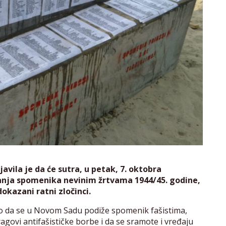
avila je da će sutra, u petak, 7. oktobra
zanja spomenika nevinim žrtvama 1944/45. godine,
dokazani ratni zločinci.
 to da se u Novom Sadu podiže spomenik fašistima,
ragovi antifašističke borbe i da se sramote i vređaju