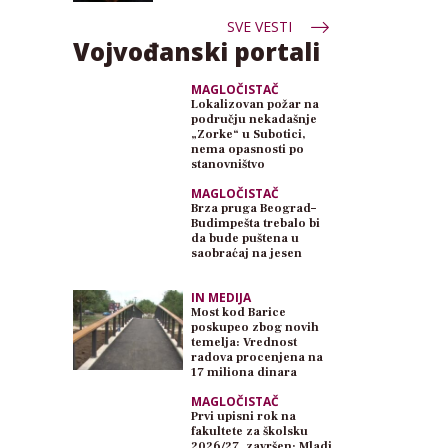
SVE VESTI
Vojvođanski portali
MAGLOČISTAČ
Lokalizovan požar na
području nekadašnje
„Zorke“ u Subotici,
nema opasnosti po
stanovništvo
MAGLOČISTAČ
Brza pruga Beograd–
Budimpešta trebalo bi
da bude puštena u
saobraćaj na jesen
IN MEDIJA
Most kod Barice
poskupeo zbog novih
temelja: Vrednost
radova procenjena na
17 miliona dinara
MAGLOČISTAČ
Prvi upisni rok na
fakultete za školsku
2026/27. završen: Mladi