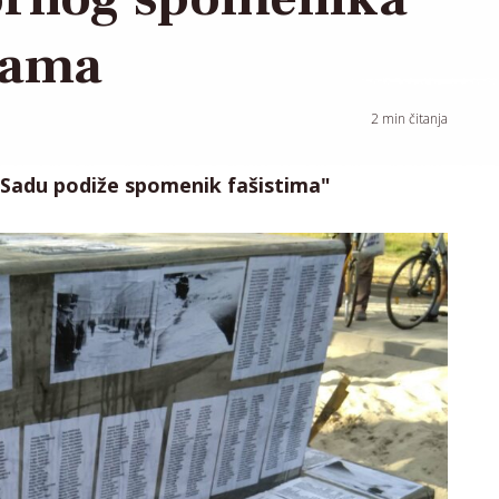
vama
2
min čitanja
 Sadu podiže spomenik fašistima"