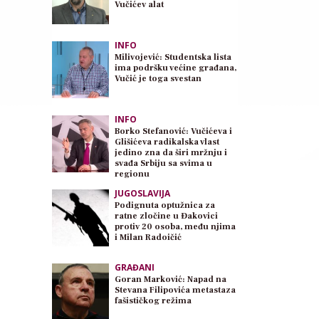
Vučićev alat
INFO
Milivojević: Studentska lista
ima podršku većine građana,
Vučić je toga svestan
INFO
Borko Stefanović: Vučićeva i
Glišićeva radikalska vlast
jedino zna da širi mržnju i
svađa Srbiju sa svima u
regionu
JUGOSLAVIJA
Podignuta optužnica za
ratne zločine u Đakovici
protiv 20 osoba, među njima
i Milan Radoičić
GRAĐANI
Goran Marković: Napad na
Stevana Filipovića metastaza
fašističkog režima