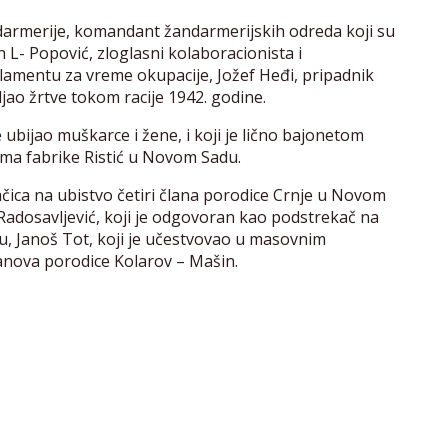
darmerije, komandant žandarmerijskih odreda koji su
n L- Popović, zloglasni kolaboracionista i
amentu za vreme okupacije, Jožef Heđi, pripadnik
ljao žrtve tokom racije 1942. godine.
e ubijao muškarce i žene, i koji je lično bajonetom
cima fabrike Ristić u Novom Sadu.
čica na ubistvo četiri člana porodice Crnje u Novom
Radosavljević, koji je odgovoran kao podstrekač na
, Janoš Tot, koji je učestvovao u masovnim
lanova porodice Kolarov – Mašin.