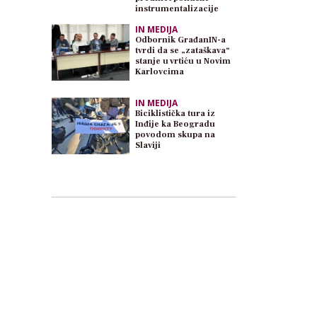
instrumentalizacije
IN MEDIJA
Odbornik GrađanIN-a
tvrdi da se „zataškava“
stanje u vrtiću u Novim
Karlovcima
IN MEDIJA
Biciklistička tura iz
Inđije ka Beogradu
povodom skupa na
Slaviji