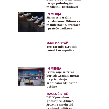
biraju psihologiju i
medicinu, poslodavci
traže inženjere
IN MEDIJA
Šta su sela tražila
rebalansom: Milioni za
manifestacije, proslave
i prateće troškove
MAGLOČISTAČ
Teo Taraniš: Evropski
putevi i stranputice
IN MEDIJA
Pravo koje se retko
koristi: Građani mogu
da prisustvuju
sednicama Skupštine
opštine
MAGLOČISTAČ
DSHV povodom
godišnjice „Oluje“:
Žrtve ne smeju biti
predmet političke