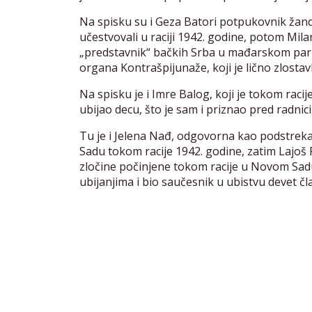
Na spisku su i Geza Batori potpukovnik žan
učestvovali u raciji 1942. godine, potom Mila
„predstavnik“ bačkih Srba u mađarskom parl
organa Kontrašpijunaže, koji je lično zlostav
Na spisku je i Imre Balog, koji je tokom racij
ubijao decu, što je sam i priznao pred radni
Tu je i Jelena Nađ, odgovorna kao podstreka
Sadu tokom racije 1942. godine, zatim Lajoš 
zločine počinjene tokom racije u Novom Sadu
ubijanjima i bio saučesnik u ubistvu devet č