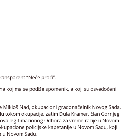
i transparent “Neće proći”.
mena kojima se podiže spomenik, a koji su osvedoćeni
e Mikloš Nađ, okupacioni gradonačelnik Novog Sada,
du tokom okupacije, zatim Đula Kramer, član Gornjeg
ova legitimacionog Odbora za vreme racije u Novom
kupacione policijske kapetanije u Novom Sadu, koji
je u Novom Sadu.