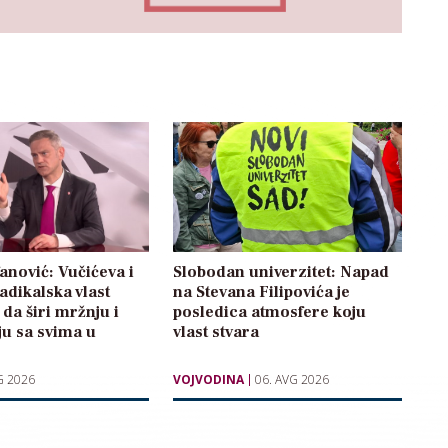
anović: Vučićeva i
Slobodan univerzitet: Napad
radikalska vlast
na Stevana Filipovića je
 da širi mržnju i
posledica atmosfere koju
ju sa svima u
vlast stvara
G 2026
VOJVODINA
06. AVG 2026