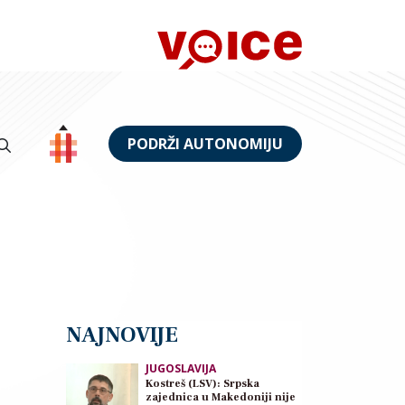
PODRŽI AUTONOMIJU
NAJNOVIJE
JUGOSLAVIJA
Kostreš (LSV): Srpska
zajednica u Makedoniji nije