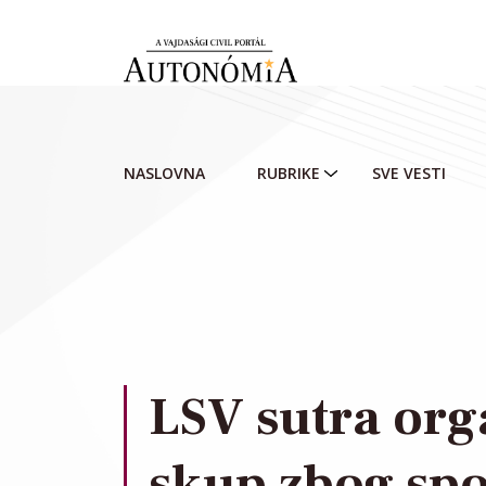
Skip to main content
NASLOVNA
RUBRIKE
SVE VESTI
LSV sutra org
skup zbog sp