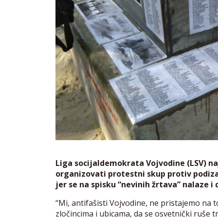
Liga socijaldemokrata Vojvodine (LSV) naj
organizovati protestni skup protiv podi
jer se na spisku “nevinih žrtava” nalaze i 
“Mi, antifašisti Vojvodine, ne pristajemo na
zločincima i ubicama, da se osvetnički ruše t