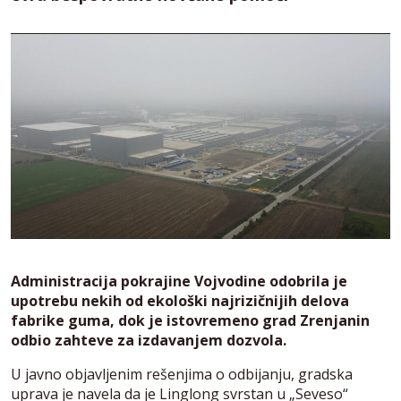
Administracija pokrajine Vojvodine odobrila je
upotrebu nekih od ekološki najrizičnijih delova
fabrike guma, dok je istovremeno grad Zrenjanin
odbio zahteve za izdavanjem dozvola.
U javno objavljenim rešenjima o odbijanju, gradska
uprava je navela da je Linglong svrstan u „Seveso“