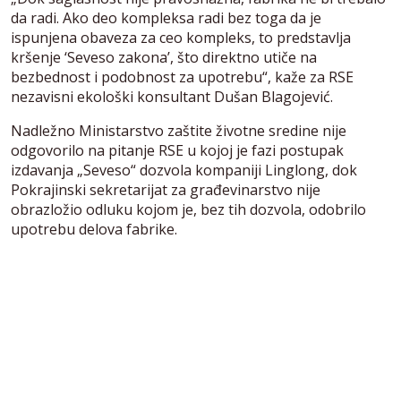
da radi. Ako deo kompleksa radi bez toga da je
ispunjena obaveza za ceo kompleks, to predstavlja
kršenje ‘Seveso zakona’, što direktno utiče na
bezbednost i podobnost za upotrebu“, kaže za RSE
nezavisni ekološki konsultant Dušan Blagojević.
Nadležno Ministarstvo zaštite životne sredine nije
odgovorilo na pitanje RSE u kojoj je fazi postupak
izdavanja „Seveso“ dozvola kompaniji Linglong, dok
Pokrajinski sekretarijat za građevinarstvo nije
obrazložio odluku kojom je, bez tih dozvola, odobrilo
upotrebu delova fabrike.