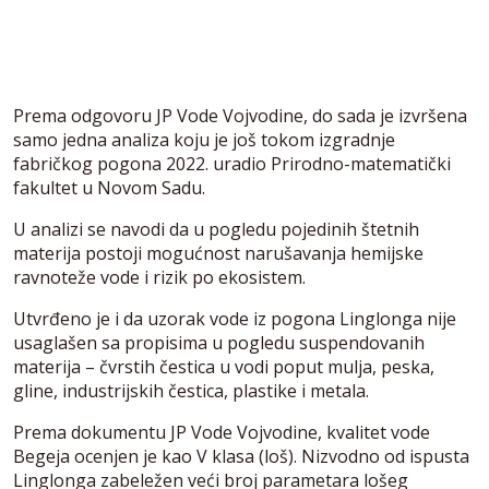
Prema odgovoru JP Vode Vojvodine, do sada je izvršena
samo jedna analiza koju je još tokom izgradnje
fabričkog pogona 2022. uradio Prirodno-matematički
fakultet u Novom Sadu.
U analizi se navodi da u pogledu pojedinih štetnih
materija postoji mogućnost narušavanja hemijske
ravnoteže vode i rizik po ekosistem.
Utvrđeno je i da uzorak vode iz pogona Linglonga nije
usaglašen sa propisima u pogledu suspendovanih
materija – čvrstih čestica u vodi poput mulja, peska,
gline, industrijskih čestica, plastike i metala.
Prema dokumentu JP Vode Vojvodine, kvalitet vode
Begeja ocenjen je kao V klasa (loš). Nizvodno od ispusta
Linglonga zabeležen veći broj parametara lošeg