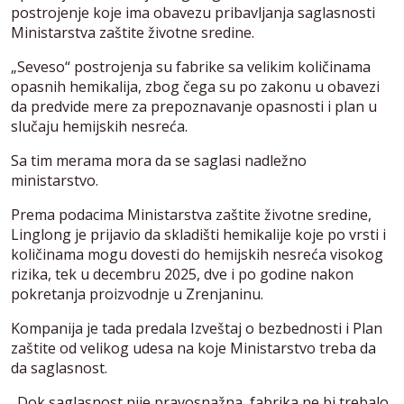
postrojenje koje ima obavezu pribavljanja saglasnosti
Ministarstva zaštite životne sredine.
„Seveso“ postrojenja su fabrike sa velikim količinama
opasnih hemikalija, zbog čega su po zakonu u obavezi
da predvide mere za prepoznavanje opasnosti i plan u
slučaju hemijskih nesreća.
Sa tim merama mora da se saglasi nadležno
ministarstvo.
Prema podacima Ministarstva zaštite životne sredine,
Linglong je prijavio da skladišti hemikalije koje po vrsti i
količinama mogu dovesti do hemijskih nesreća visokog
rizika, tek u decembru 2025, dve i po godine nakon
pokretanja proizvodnje u Zrenjaninu.
Kompanija je tada predala Izveštaj o bezbednosti i Plan
zaštite od velikog udesa na koje Ministarstvo treba da
da saglasnost.
„Dok saglasnost nije pravosnažna, fabrika ne bi trebalo