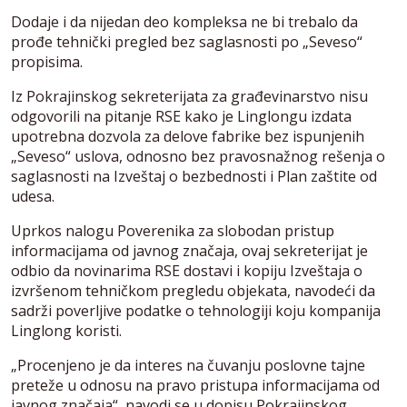
Dodaje i da nijedan deo kompleksa ne bi trebalo da
prođe tehnički pregled bez saglasnosti po „Seveso“
propisima.
Iz Pokrajinskog sekreterijata za građevinarstvo nisu
odgovorili na pitanje RSE kako je Linglongu izdata
upotrebna dozvola za delove fabrike bez ispunjenih
„Seveso“ uslova, odnosno bez pravosnažnog rešenja o
saglasnosti na Izveštaj o bezbednosti i Plan zaštite od
udesa.
Uprkos nalogu Poverenika za slobodan pristup
informacijama od javnog značaja, ovaj sekreterijat je
odbio da novinarima RSE dostavi i kopiju Izveštaja o
izvršenom tehničkom pregledu objekata, navodeći da
sadrži poverljive podatke o tehnologiji koju kompanija
Linglong koristi.
„Procenjeno je da interes na čuvanju poslovne tajne
preteže u odnosu na pravo pristupa informacijama od
javnog značaja“, navodi se u dopisu Pokrajinskog