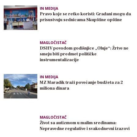
IN MEDIJA
Pravo koje se retko koristi: Građani mogu da
prisustvuju sednicama Skupštine opštine
MAGLOČISTAČ
DSHV povodom godišnjice „Oluje“: Žrtve ne
smeju biti predmet političke
instrumentalizacije
IN MEDIJA
MZ Maradik traži povećanje budžeta za 2
miliona dinara
MAGLOČISTAČ
Život sa autizmom u malim sredinama:
Nepravedne regulative i svakodnevni izazovi