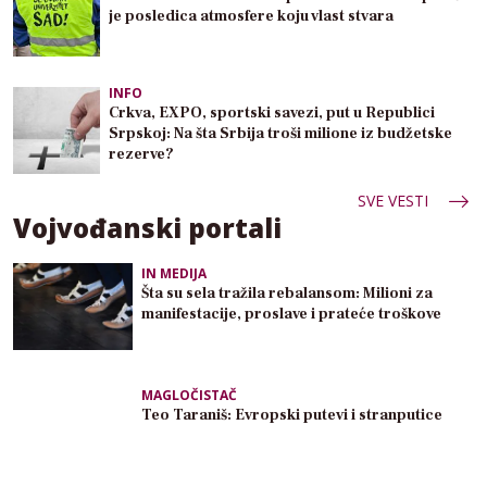
je posledica atmosfere koju vlast stvara
INFO
Crkva, EXPO, sportski savezi, put u Republici
Srpskoj: Na šta Srbija troši milione iz budžetske
rezerve?
SVE VESTI
Vojvođanski portali
IN MEDIJA
Šta su sela tražila rebalansom: Milioni za
manifestacije, proslave i prateće troškove
MAGLOČISTAČ
Teo Taraniš: Evropski putevi i stranputice