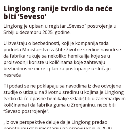
Linglong ranije tvrdio da neće
biti ‘Seveso’
Linglong je upisan u registar „Seveso“ postrojenja u
Srbiji u decembru 2025. godine.
U izveštaju o bezbednosti, koji je kompanija tada
podnela Ministarstvu zaštite životne sredine navodi se
da fabrika rukuje sa nekoliko hemikalija koje se u
proizvodnji koriste u količinama koje zahtevaju
bezbednosne mere i plan za postupanje u slučaju
nesreća.
Ti podaci se ne poklapaju sa navodima iz dve odvojene
studije o uticaju na životnu sredinu u kojima je Linglong
tvrdio da će opasne hemikalije skladištiti u zanemarljivim
količinama i da fabrika guma u Zrenjaninu, neće biti
“Seveso postrojenje“.
„Iz ove perspektive deluje da je Linglong predao
nepotpunu dokumentaciju na osnovu koje je 2020.