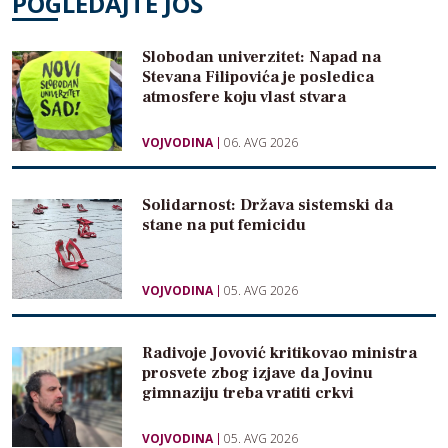
POGLEDAJTE JOŠ
Slobodan univerzitet: Napad na
Stevana Filipovića je posledica
atmosfere koju vlast stvara
VOJVODINA
06. AVG 2026
Solidarnost: Država sistemski da
stane na put femicidu
VOJVODINA
05. AVG 2026
Radivoje Jovović kritikovao ministra
prosvete zbog izjave da Jovinu
gimnaziju treba vratiti crkvi
VOJVODINA
05. AVG 2026