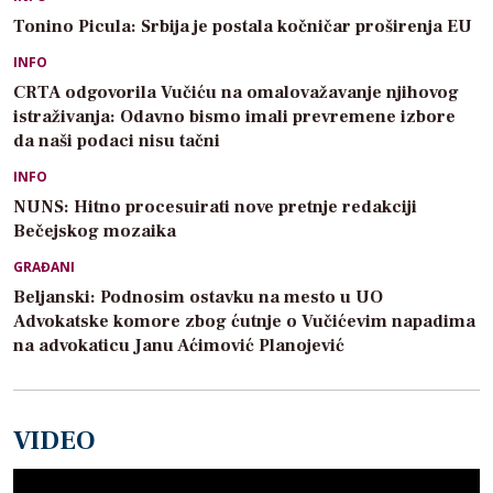
Tonino Picula: Srbija je postala kočničar proširenja EU
INFO
CRTA odgovorila Vučiću na omalovažavanje njihovog
istraživanja: Odavno bismo imali prevremene izbore
da naši podaci nisu tačni
INFO
NUNS: Hitno procesuirati nove pretnje redakciji
Bečejskog mozaika
GRAĐANI
Beljanski: Podnosim ostavku na mesto u UO
Advokatske komore zbog ćutnje o Vučićevim napadima
na advokaticu Janu Aćimović Planojević
VIDEO