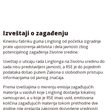
Izveštaji o zagađenju
Kinesku fabriku guma Linglong od početka izgradnje
prate upozorenja aktivista i dela javnosti zbog
potencijalnog zagađenja životne sredine.
Izveštaji o uticaju rada Linglonga na životnu sredinu do
sada nisu predstavljeni javnosti, a RSE je do pojedinih
podataka došao putem Zakona o slobodnom pristupu
informacijama od javnog značaja.
Prema izveštajima o merenju emisija zagađujućih
materija u vazduh koje Linglong dostavlja lokalnoj
samoupravi, a u koje je RSE imao uvid, emitovana
količina zagađujućih materija tokom prethodne dve
godine nije prelazila zakonom dozvoljene vrednosti.