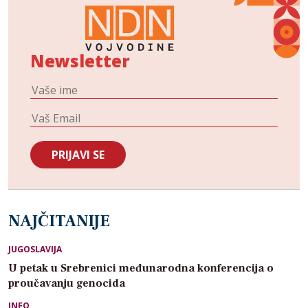
Newsletter
NAJČITANIJE
JUGOSLAVIJA
U petak u Srebrenici međunarodna konferencija o
proučavanju genocida
INFO