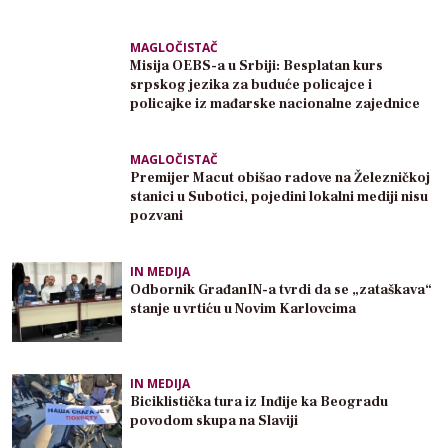
MAGLOČISTAČ
Misija OEBS-a u Srbiji: Besplatan kurs
srpskog jezika za buduće policajce i
policajke iz mađarske nacionalne zajednice
MAGLOČISTAČ
Premijer Macut obišao radove na Železničkoj
stanici u Subotici, pojedini lokalni mediji nisu
pozvani
IN MEDIJA
Odbornik GrađanIN-a tvrdi da se „zataškava“
stanje u vrtiću u Novim Karlovcima
IN MEDIJA
Biciklistička tura iz Inđije ka Beogradu
povodom skupa na Slaviji