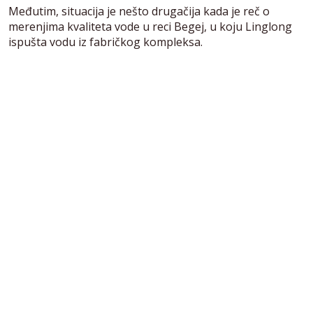
Međutim, situacija je nešto drugačija kada je reč o
merenjima kvaliteta vode u reci Begej, u koju Linglong
ispušta vodu iz fabričkog kompleksa.