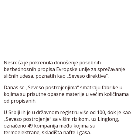
Nesreća je pokrenula donošenje posebnih
bezbednosnih propisa Evropske unije za sprečavanje
sličnih udesa, poznatih kao „Seveso direktive“.
Danas se „Seveso postrojenjima“ smatraju fabrike u
kojima su prisutne opasne materije u većim količinama
od propisanih.
U Srbiji ih je u državnom registru više od 100, dok je kao
„Seveso postrojenje“ sa višim rizikom, uz Linglong,
označeno 49 kompanija među kojima su
termoelektrane, skladišta nafte i gasa.