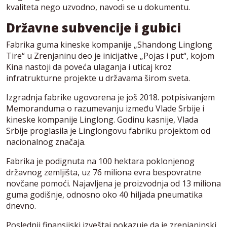
kvaliteta nego uzvodno, navodi se u dokumentu.
Državne subvencije i gubici
Fabrika guma kineske kompanije „Shandong Linglong
Tire“ u Zrenjaninu deo je inicijative „Pojas i put“, kojom
Kina nastoji da poveća ulaganja i uticaj kroz
infratrukturne projekte u državama širom sveta.
Izgradnja fabrike ugovorena je još 2018. potpisivanjem
Memoranduma o razumevanju između Vlade Srbije i
kineske kompanije Linglong. Godinu kasnije, Vlada
Srbije proglasila je Linglongovu fabriku projektom od
nacionalnog značaja.
Fabrika je podignuta na 100 hektara poklonjenog
državnog zemljišta, uz 76 miliona evra bespovratne
novčane pomoći. Najavljena je proizvodnja od 13 miliona
guma godišnje, odnosno oko 40 hiljada pneumatika
dnevno.
Poslednji finansijski izveštaj pokazuje da je zrenjaninski