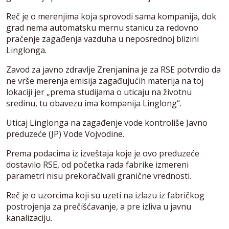
Reč je o merenjima koja sprovodi sama kompanija, dok
grad nema automatsku mernu stanicu za redovno
praćenje zagađenja vazduha u neposrednoj blizini
Linglonga.
Zavod za javno zdravlje Zrenjanina je za RSE potvrdio da
ne vrše merenja emisija zagađujućih materija na toj
lokaciji jer „prema studijama o uticaju na životnu
sredinu, tu obavezu ima kompanija Linglong“.
Uticaj Linglonga na zagađenje vode kontroliše Javno
preduzeće (JP) Vode Vojvodine.
Prema podacima iz izveštaja koje je ovo preduzeće
dostavilo RSE, od početka rada fabrike izmereni
parametri nisu prekoračivali granične vrednosti.
Reč je o uzorcima koji su uzeti na izlazu iz fabričkog
postrojenja za prečišćavanje, a pre izliva u javnu
kanalizaciju.