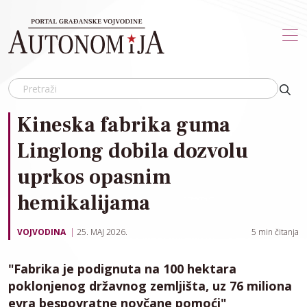
Skip to main content
Kineska fabrika guma
Linglong dobila dozvolu
uprkos opasnim
hemikalijama
VOJVODINA
25. MAJ 2026.
5
min čitanja
"Fabrika je podignuta na 100 hektara
poklonjenog državnog zemljišta, uz 76 miliona
evra bespovratne novčane pomoći"