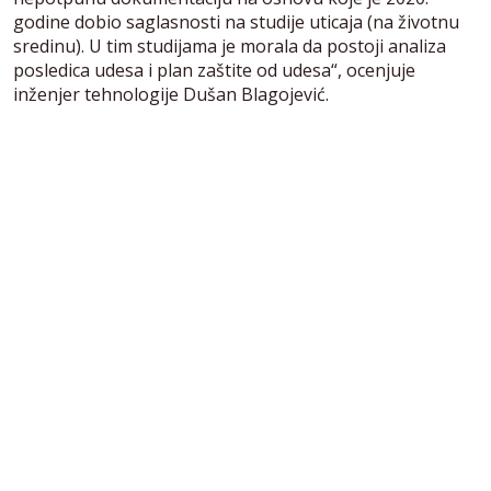
godine dobio saglasnosti na studije uticaja (na životnu
sredinu). U tim studijama je morala da postoji analiza
posledica udesa i plan zaštite od udesa“, ocenjuje
inženjer tehnologije Dušan Blagojević.