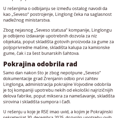
U rešenjima o odbijanju se između ostalog navodi da
kao „Seveso“ postrojenje, Linglong čeka na saglasnost
nadležnog ministarstva.
Zbog nejasnog „Seveso statusa“ kompanije, Linglongu
je odbijeno izdavanje upotrebnih dozvola za niz
objekata, poput skladišta gotovih proizvoda za gume za
poljoprivredne mašine, skladišta kalupa za kamionske
gume, čak i za šest bunarskih šahtova.
Pokrajina odobrila rad
Samo dan nakon što je zbog nepotpune „Seveso“
dokumentacije grad Zrenjanin odbio prvi zahtev
Linglonga, administracija pokrajine Vojvodine odobrila
je toj kompaniji upotrebu nekih od ekološki najrizičnijih
delova fabrike, poput miksera za namešavanje, skladišta
sirovina i skladišta sumpora i čađi.
U rešenju u koje je RSE imao uvid, a kojim je Pokrajinski
sekreterijat 30. decembra 2025. dozvolio upotrebu ovih