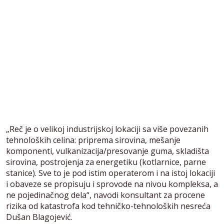
„Reč je o velikoj industrijskoj lokaciji sa više povezanih
tehnoloških celina: priprema sirovina, mešanje
komponenti, vulkanizacija/presovanje guma, skladišta
sirovina, postrojenja za energetiku (kotlarnice, parne
stanice). Sve to je pod istim operaterom i na istoj lokaciji
i obaveze se propisuju i sprovode na nivou kompleksa, a
ne pojedinačnog dela“, navodi konsultant za procene
rizika od katastrofa kod tehničko-tehnoloških nesreća
Dušan Blagojević.