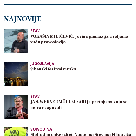
NAJNOVIJE
STAV
VUKAŠIN MILIĆEVIĆ: Jovina gimnazija u raljama
vudu pravoslavlja
JUGOSLAVIJA
Šibenski festival mraka
STAV
JAN-WERNER MÜLLER: AfD je pretnja na koju se
mora reagovati
VOJVODINA
Slobodan univerzitet: Napad na Stevana Filipovića