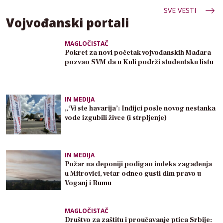
SVE VESTI
Vojvođanski portali
MAGLOČISTAČ
Pokret za novi početak vojvođanskih Mađara
pozvao SVM da u Kuli podrži studentsku listu
IN MEDIJA
„‘Vi ste havarija’: Inđijci posle novog nestanka
vode izgubili živce (i strpljenje)
IN MEDIJA
Požar na deponiji podigao indeks zagađenja
u Mitrovici, vetar odneo gusti dim pravo u
Voganj i Rumu
MAGLOČISTAČ
Društvo za zaštitu i proučavanje ptica Srbije: