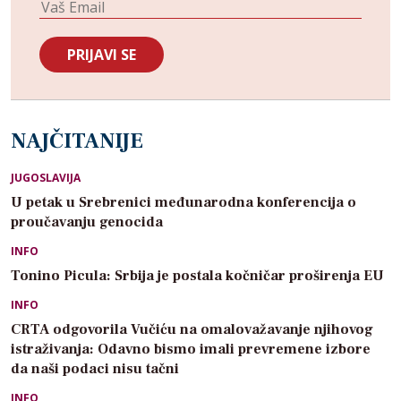
NAJČITANIJE
JUGOSLAVIJA
U petak u Srebrenici međunarodna konferencija o
proučavanju genocida
INFO
Tonino Picula: Srbija je postala kočničar proširenja EU
INFO
CRTA odgovorila Vučiću na omalovažavanje njihovog
istraživanja: Odavno bismo imali prevremene izbore
da naši podaci nisu tačni
INFO