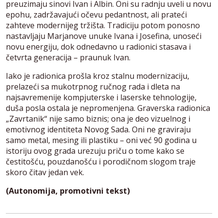
preuzimaju sinovi Ivan i Albin. Oni su radnju uveli u novu
epohu, zadržavajući očevu pedantnost, ali prateći
zahteve modernijeg tržišta. Tradiciju potom ponosno
nastavljaju Marjanove unuke Ivana i Josefina, unoseći
novu energiju, dok odnedavno u radionici stasava i
četvrta generacija – praunuk Ivan.
Iako je radionica prošla kroz stalnu modernizaciju,
prelazeći sa mukotrpnog ručnog rada i dleta na
najsavremenije kompjuterske i laserske tehnologije,
duša posla ostala je nepromenjena. Graverska radionica
„Zavrtanik“ nije samo biznis; ona je deo vizuelnog i
emotivnog identiteta Novog Sada. Oni ne graviraju
samo metal, mesing ili plastiku – oni već 90 godina u
istoriju ovog grada urezuju priču o tome kako se
čestitošću, pouzdanošću i porodičnom slogom traje
skoro čitav jedan vek.
(Autonomija, promotivni tekst)