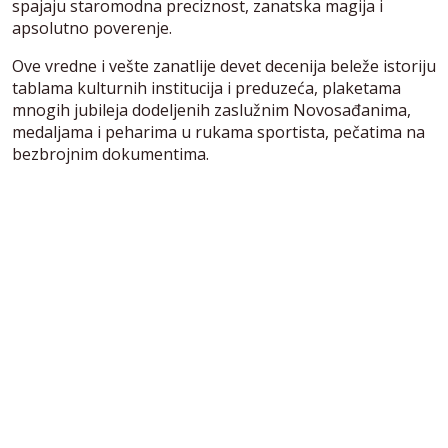
spajaju staromodna preciznost, zanatska magija i
apsolutno poverenje.
Ove vredne i vešte zanatlije devet decenija beleže istoriju
tablama kulturnih institucija i preduzeća, plaketama
mnogih jubileja dodeljenih zaslužnim Novosađanima,
medaljama i peharima u rukama sportista, pečatima na
bezbrojnim dokumentima.