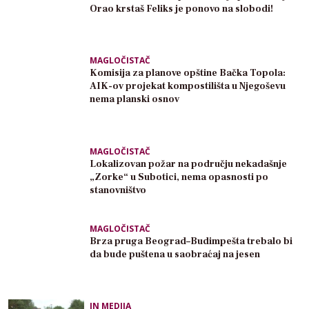
Orao krstaš Feliks je ponovo na slobodi!
MAGLOČISTAČ
Komisija za planove opštine Bačka Topola:
AIK-ov projekat kompostilišta u Njegoševu
nema planski osnov
MAGLOČISTAČ
Lokalizovan požar na području nekadašnje
„Zorke“ u Subotici, nema opasnosti po
stanovništvo
MAGLOČISTAČ
Brza pruga Beograd–Budimpešta trebalo bi
da bude puštena u saobraćaj na jesen
IN MEDIJA