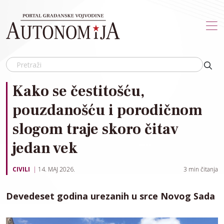
Skip to main content
Kako se čestitošću,
pouzdanošću i porodičnom
slogom traje skoro čitav
jedan vek
CIVILI
14. MAJ 2026.
3
min čitanja
Devedeset godina urezanih u srce Novog Sada