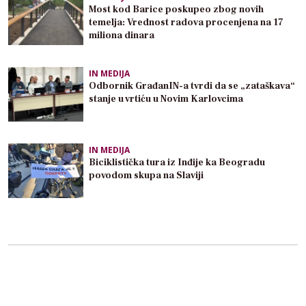
Most kod Barice poskupeo zbog novih
temelja: Vrednost radova procenjena na 17
miliona dinara
IN MEDIJA
Odbornik GrađanIN-a tvrdi da se „zataškava“
stanje u vrtiću u Novim Karlovcima
IN MEDIJA
Biciklistička tura iz Inđije ka Beogradu
povodom skupa na Slaviji