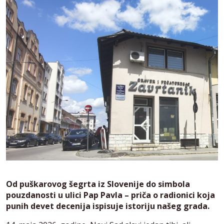
Od puškarovog šegrta iz Slovenije do simbola
pouzdanosti u ulici Pap Pavla – priča o radionici koja
punih devet decenija ispisuje istoriju našeg grada.