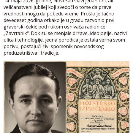
14. maja 2026. godine, Novi Sad slavi jedan tihi, ali
veličanstveni jubilej koji svedoči o tome da prave
vrednosti mogu da pobede vreme. Prošlo je tačno
devedeset godina otkako je u gradu zazvonio prvi
graverski čekić pod rukom osnivača radionice
„Zavrtanik“. Dok su se menjale države, ideologije, nazivi
ulica i tehnologije, jedna porodica je ostala verna svom
pozivu, postajući živi spomenik novosadskog
preduzetništva i tradicije.