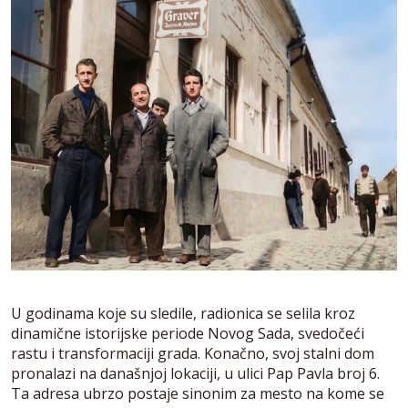
U godinama koje su sledile, radionica se selila kroz
dinamične istorijske periode Novog Sada, svedočeći
rastu i transformaciji grada. Konačno, svoj stalni dom
pronalazi na današnjoj lokaciji, u ulici Pap Pavla broj 6.
Ta adresa ubrzo postaje sinonim za mesto na kome se