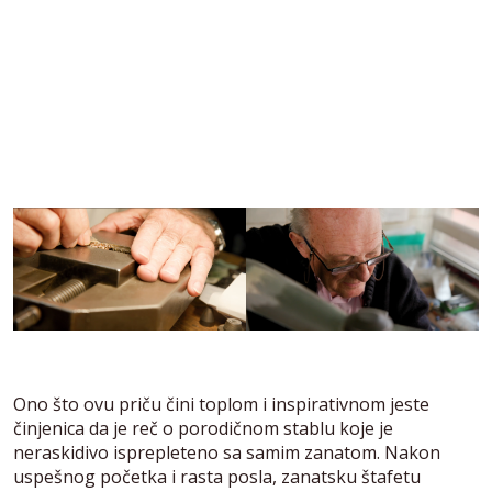
Ono što ovu priču čini toplom i inspirativnom jeste
činjenica da je reč o porodičnom stablu koje je
neraskidivo isprepleteno sa samim zanatom. Nakon
uspešnog početka i rasta posla, zanatsku štafetu