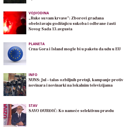
VOJVODINA
„Ruke su vam krvave”: Zborovi građana
obeležavaju godišnjicu sukoba i odbrane časti
Novog Sada 13.avgusta
PLANETA
Crna Gora i Island mogle bi u paketu da uđu u EU
INFO
NUNS: Jul – talas ozbiljnih pretnji, kampanje protiv
novinara i novinarki na lokalnim televizijama
STAV
SAVO ĐURĐIĆ: Ko nameće selektivnu pravdu