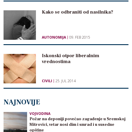
Kako se odbraniti od nasilnika?
AUTONOMIJA
09. FEB 2015
Iskonski otpor liberalnim
vrednostima
CIVILI
25. JUL 2014
NAJNOVIJE
VOJVODINA
Požar na deponiji povećao zagađenje u Sremskoj
Mitrovici, vetar nosi dim i smrad i u susedne
opštine