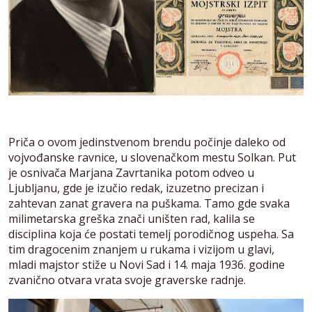
Priča o ovom jedinstvenom brendu počinje daleko od
vojvođanske ravnice, u slovenačkom mestu Solkan. Put
je osnivača Marjana Zavrtanika potom odveo u
Ljubljanu, gde je izučio redak, izuzetno precizan i
zahtevan zanat gravera na puškama. Tamo gde svaka
milimetarska greška znači uništen rad, kalila se
disciplina koja će postati temelj porodičnog uspeha. Sa
tim dragocenim znanjem u rukama i vizijom u glavi,
mladi majstor stiže u Novi Sad i 14. maja 1936. godine
zvanično otvara vrata svoje graverske radnje.