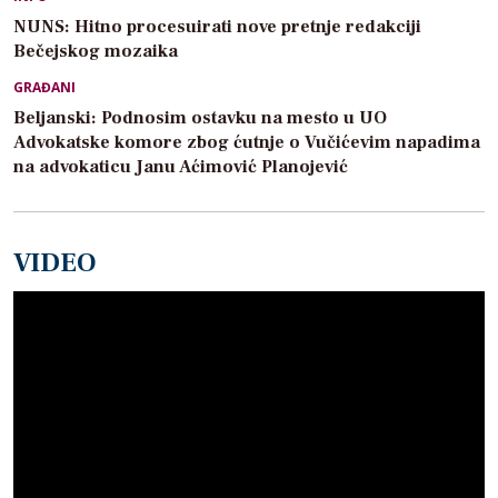
NUNS: Hitno procesuirati nove pretnje redakciji
Bečejskog mozaika
GRAĐANI
Beljanski: Podnosim ostavku na mesto u UO
Advokatske komore zbog ćutnje o Vučićevim napadima
na advokaticu Janu Aćimović Planojević
VIDEO