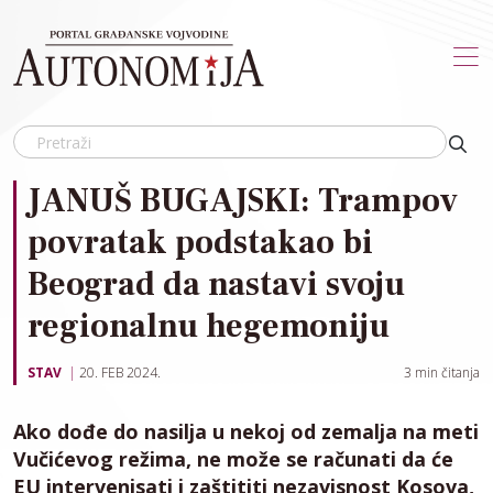
Skip to main content
JANUŠ BUGAJSKI: Trampov
povratak podstakao bi
Beograd da nastavi svoju
regionalnu hegemoniju
STAV
20. FEB 2024.
3
min čitanja
Ako dođe do nasilja u nekoj od zemalja na meti
Vučićevog režima, ne može se računati da će
EU intervenisati i zaštititi nezavisnost Kosova,