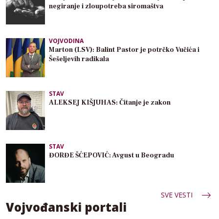
negiranje i zloupotreba siromaštva
VOJVODINA
Marton (LSV): Balint Pastor je potrčko Vučića i
Šešeljevih radikala
STAV
ALEKSEJ KIŠJUHAS: Čitanje je zakon
STAV
ĐORĐE ŠĆEPOVIĆ: Avgust u Beogradu
SVE VESTI
Vojvođanski portali