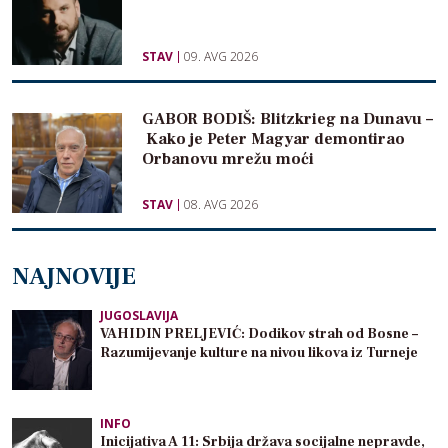
STAV
09. AVG 2026
GABOR BODIŠ: Blitzkrieg na Dunavu –
Kako je Peter Magyar demontirao
Orbanovu mrežu moći
STAV
08. AVG 2026
NAJNOVIJE
JUGOSLAVIJA
VAHIDIN PRELJEVIĆ: Dodikov strah od Bosne –
Razumijevanje kulture na nivou likova iz Turneje
INFO
Inicijativa A 11: Srbija država socijalne nepravde,