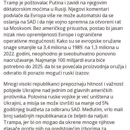
Tramp je poštovalac Putina i zavidi na njegovim
diktatorskim moćima u Rusiji. Njegovi komentari
podvlače da Evropa više ne može automatski da se
oslanja na SAD i da nije vojno spremna za otvoreni rat
sa Moskvom. Bez američkog prisustva, postao bi jasan
nizak nivo opremljenosti Evrope i ograničene
operativne mogućnosti. Kako su se evropske oružane
snage smanjile sa 3,4 miliona u 1989. na 1,3 miliona u
2022. godini, neophodno je sveobuhvatno ponovno
naoružavanje. Najmanje 100 milijardi eura biće
potrebno do 2025. da bi se povećala proizvodnja oružja i
odvratio ili porazio mogući ruski izazov.
Mnogi visoki republikanci prepoznaju hitnost i važnost
pobjede Ukrajine nad jednim od glavnih američkih
protivnika. Polovina ruske vojske je već uništena u
Ukrajini, a misija se može izvršiti sa manje od 5%
godišnjeg budžeta za odbranu SAD. Međutim, vrlo mali
broj sadašnjih republikanaca će željeti da naljuti
Trampa, jer bi on mogao da okrene mnoge njihove
glasače protiv njih na predstojećim izborima za