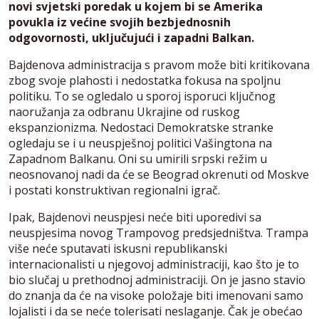
novi svjetski poredak u kojem bi se Amerika
povukla iz većine svojih bezbjednosnih
odgovornosti, uključujući i zapadni Balkan.
Bajdenova administracija s pravom može biti kritikovana
zbog svoje plahosti i nedostatka fokusa na spoljnu
politiku. To se ogledalo u sporoj isporuci ključnog
naoružanja za odbranu Ukrajine od ruskog
ekspanzionizma. Nedostaci Demokratske stranke
ogledaju se i u neuspješnoj politici Vašingtona na
Zapadnom Balkanu. Oni su umirili srpski režim u
neosnovanoj nadi da će se Beograd okrenuti od Moskve
i postati konstruktivan regionalni igrač.
Ipak, Bajdenovi neuspjesi neće biti uporedivi sa
neuspjesima novog Trampovog predsjedništva. Trampa
više neće sputavati iskusni republikanski
internacionalisti u njegovoj administraciji, kao što je to
bio slučaj u prethodnoj administraciji. On je jasno stavio
do znanja da će na visoke položaje biti imenovani samo
lojalisti i da se neće tolerisati neslaganje. Čak je obećao