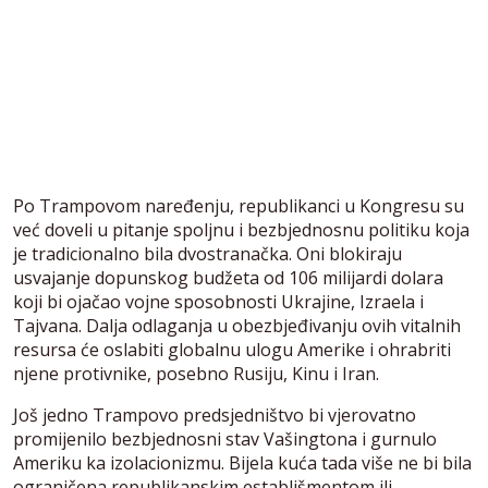
Po Trampovom naređenju, republikanci u Kongresu su
već doveli u pitanje spoljnu i bezbjednosnu politiku koja
je tradicionalno bila dvostranačka. Oni blokiraju
usvajanje dopunskog budžeta od 106 milijardi dolara
koji bi ojačao vojne sposobnosti Ukrajine, Izraela i
Tajvana. Dalja odlaganja u obezbjeđivanju ovih vitalnih
resursa će oslabiti globalnu ulogu Amerike i ohrabriti
njene protivnike, posebno Rusiju, Kinu i Iran.
Još jedno Trampovo predsjedništvo bi vjerovatno
promijenilo bezbjednosni stav Vašingtona i gurnulo
Ameriku ka izolacionizmu. Bijela kuća tada više ne bi bila
ograničena republikanskim establišmentom ili