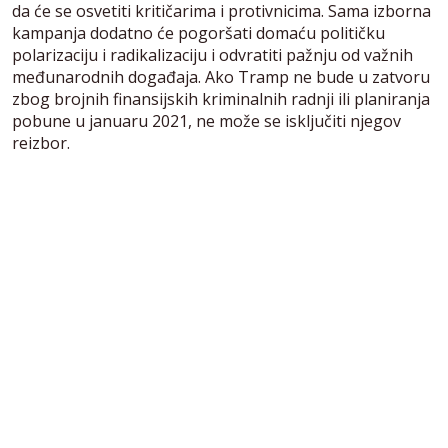
da će se osvetiti kritičarima i protivnicima. Sama izborna
kampanja dodatno će pogoršati domaću političku
polarizaciju i radikalizaciju i odvratiti pažnju od važnih
međunarodnih događaja. Ako Tramp ne bude u zatvoru
zbog brojnih finansijskih kriminalnih radnji ili planiranja
pobune u januaru 2021, ne može se isključiti njegov
reizbor.