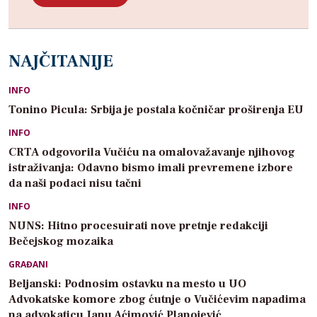
NAJČITANIJE
INFO
Tonino Picula: Srbija je postala kočničar proširenja EU
INFO
CRTA odgovorila Vučiću na omalovažavanje njihovog
istraživanja: Odavno bismo imali prevremene izbore
da naši podaci nisu tačni
INFO
NUNS: Hitno procesuirati nove pretnje redakciji
Bečejskog mozaika
GRAĐANI
Beljanski: Podnosim ostavku na mesto u UO
Advokatske komore zbog ćutnje o Vučićevim napadima
na advokaticu Janu Aćimović Planojević