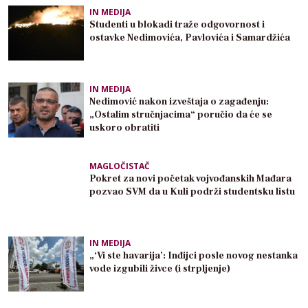
IN MEDIJA
Studenti u blokadi traže odgovornost i
ostavke Nedimovića, Pavlovića i Samardžića
IN MEDIJA
Nedimović nakon izveštaja o zagađenju:
„Ostalim stručnjacima“ poručio da će se
uskoro obratiti
MAGLOČISTAČ
Pokret za novi početak vojvođanskih Mađara
pozvao SVM da u Kuli podrži studentsku listu
IN MEDIJA
„‘Vi ste havarija’: Inđijci posle novog nestanka
vode izgubili živce (i strpljenje)