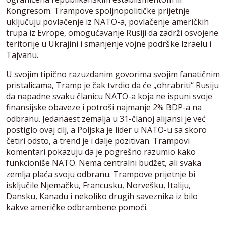
Kongresom. Trampove spoljnopolitičke prijetnje
uključuju povlačenje iz NATO-a, povlačenje američkih
trupa iz Evrope, omogućavanje Rusiji da zadrži osvojene
teritorije u Ukrajini i smanjenje vojne podrške Izraelu i
Tajvanu.
U svojim tipično razuzdanim govorima svojim fanatičnim
pristalicama, Tramp je čak tvrdio da će „ohrabriti“ Rusiju
da napadne svaku članicu NATO-a koja ne ispuni svoje
finansijske obaveze i potroši najmanje 2% BDP-a na
odbranu. Jedanaest zemalja u 31-članoj alijansi je već
postiglo ovaj cilj, a Poljska je lider u NATO-u sa skoro
četiri odsto, a trend je i dalje pozitivan. Trampovi
komentari pokazuju da je pogrešno razumio kako
funkcioniše NATO. Nema centralni budžet, ali svaka
zemlja plaća svoju odbranu. Trampove prijetnje bi
isključile Njemačku, Francusku, Norvešku, Italiju,
Dansku, Kanadu i nekoliko drugih saveznika iz bilo
kakve američke odbrambene pomoći.