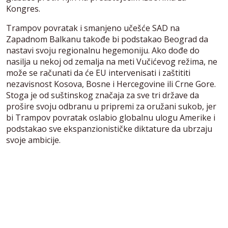
Kongres.
Trampov povratak i smanjeno učešće SAD na
Zapadnom Balkanu takođe bi podstakao Beograd da
nastavi svoju regionalnu hegemoniju. Ako dođe do
nasilja u nekoj od zemalja na meti Vučićevog režima, ne
može se računati da će EU intervenisati i zaštititi
nezavisnost Kosova, Bosne i Hercegovine ili Crne Gore.
Stoga je od suštinskog značaja za sve tri države da
prošire svoju odbranu u pripremi za oružani sukob, jer
bi Trampov povratak oslabio globalnu ulogu Amerike i
podstakao sve ekspanzionističke diktature da ubrzaju
svoje ambicije.