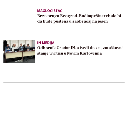
MAGLOČISTAČ
Brza pruga Beograd–Budimpešta trebalo bi
da bude puštena u saobraćaj na jesen
IN MEDIJA
Odbornik GrađanIN-a tvrdi da se „zataškava“
stanje u vrtiću u Novim Karlovcima