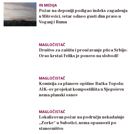
IN MEDIJA
Požar na deponiji podigao indeks zagađenja
u Mitrovici, vetar odneo gusti dim pravo u
Voganj i Rumu
MAGLOČISTAČ
Društvo za zaštitu i proučavanje ptica Srbije:
Orao krstaš Feliks je ponovo na slobodi!
MAGLOČISTAČ
Komisija za planove opštine Bačka Topola:
AIK-ov projekat kompostilišta u Njegoševu
nema planski osnov
MAGLOČISTAČ
Lokalizovan požar na području nekadašnje
„Zorke“ u Subotici, nema opasnosti po
stanovništvo