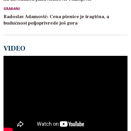
GRAĐANI
Radoslav Adamović: Cena pšenice je tragična, a
budućnost poljoprivrede još gora
VIDEO