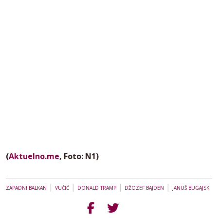
(
Aktuelno.me
, Foto: N1)
|
|
|
|
ZAPADNI BALKAN
VUČIĆ
DONALD TRAMP
DŽOZEF BAJDEN
JANUŠ BUGAJSKI