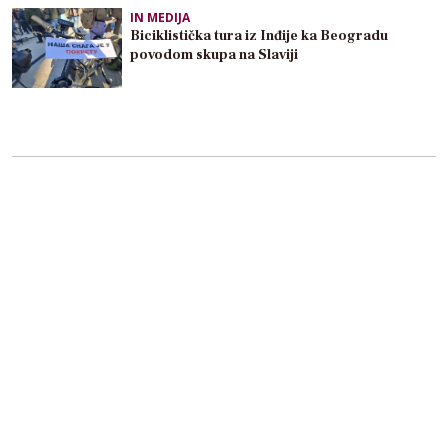
IN MEDIJA
Biciklistička tura iz Inđije ka Beogradu
povodom skupa na Slaviji