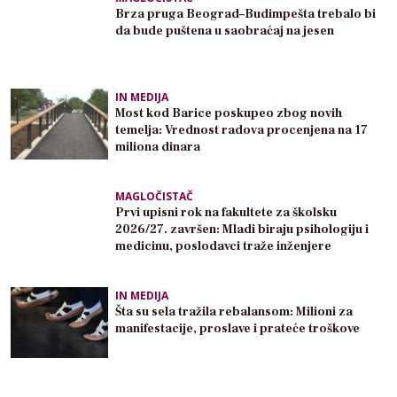
Brza pruga Beograd–Budimpešta trebalo bi
da bude puštena u saobraćaj na jesen
IN MEDIJA
Most kod Barice poskupeo zbog novih
temelja: Vrednost radova procenjena na 17
miliona dinara
MAGLOČISTAČ
Prvi upisni rok na fakultete za školsku
2026/27. završen: Mladi biraju psihologiju i
medicinu, poslodavci traže inženjere
IN MEDIJA
Šta su sela tražila rebalansom: Milioni za
manifestacije, proslave i prateće troškove