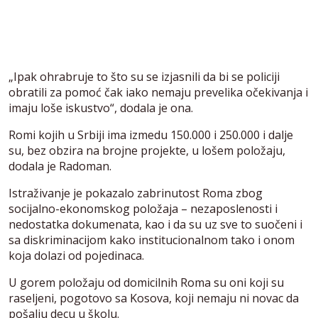
„Ipak ohrabruje to što su se izjasnili da bi se policiji
obratili za pomoć čak iako nemaju prevelika očekivanja i
imaju loše iskustvo“, dodala je ona.
Romi kojih u Srbiji ima izmedu 150.000 i 250.000 i dalje
su, bez obzira na brojne projekte, u lošem položaju,
dodala je Radoman.
Istraživanje je pokazalo zabrinutost Roma zbog
socijalno-ekonomskog položaja – nezaposlenosti i
nedostatka dokumenata, kao i da su uz sve to suočeni i
sa diskriminacijom kako institucionalnom tako i onom
koja dolazi od pojedinaca.
U gorem položaju od domicilnih Roma su oni koji su
raseljeni, pogotovo sa Kosova, koji nemaju ni novac da
pošalju decu u školu.