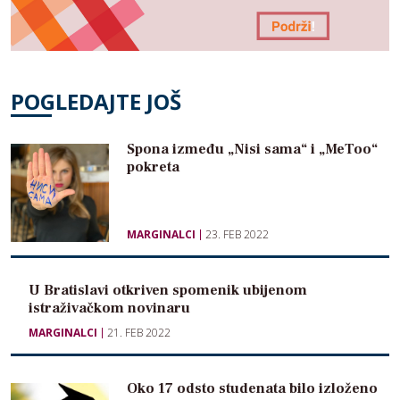
POGLEDAJTE JOŠ
Spona između „Nisi sama“ i „MeToo“
pokreta
MARGINALCI
23. FEB 2022
U Bratislavi otkriven spomenik ubijenom
istraživačkom novinaru
MARGINALCI
21. FEB 2022
Oko 17 odsto studenata bilo izloženo