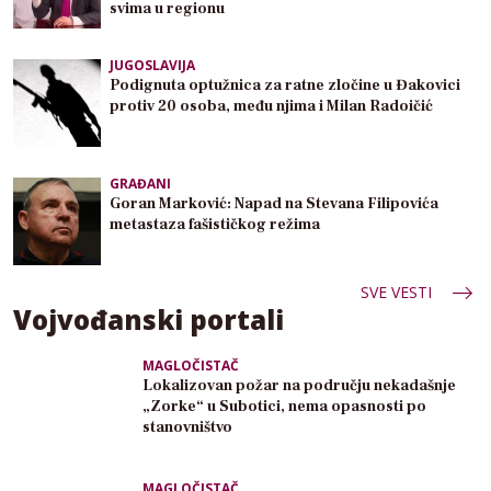
svima u regionu
JUGOSLAVIJA
Podignuta optužnica za ratne zločine u Đakovici
protiv 20 osoba, među njima i Milan Radoičić
GRAĐANI
Goran Marković: Napad na Stevana Filipovića
metastaza fašističkog režima
SVE VESTI
Vojvođanski portali
MAGLOČISTAČ
Lokalizovan požar na području nekadašnje
„Zorke“ u Subotici, nema opasnosti po
stanovništvo
MAGLOČISTAČ