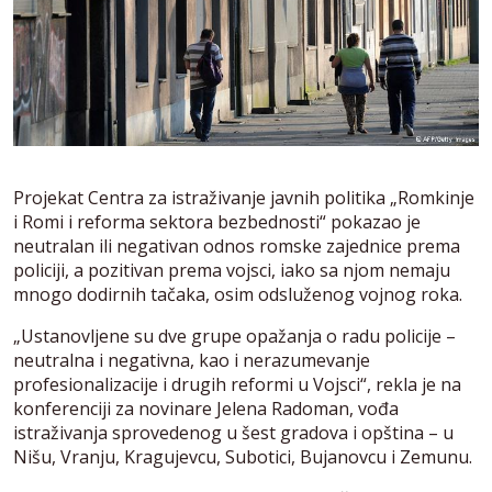
Projekat Centra za istraživanje javnih politika „Romkinje
i Romi i reforma sektora bezbednosti“ pokazao je
neutralan ili negativan odnos romske zajednice prema
policiji, a pozitivan prema vojsci, iako sa njom nemaju
mnogo dodirnih tačaka, osim odsluženog vojnog roka.
„Ustanovljene su dve grupe opažanja o radu policije –
neutralna i negativna, kao i nerazumevanje
profesionalizacije i drugih reformi u Vojsci“, rekla je na
konferenciji za novinare Jelena Radoman, vođa
istraživanja sprovedenog u šest gradova i opština – u
Nišu, Vranju, Kragujevcu, Subotici, Bujanovcu i Zemunu.