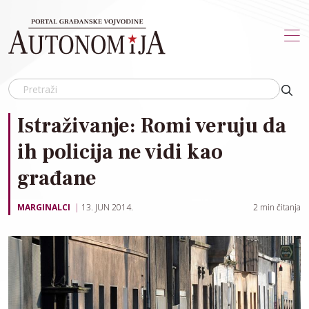
Skip to main content
Istraživanje: Romi veruju da
ih policija ne vidi kao
građane
MARGINALCI
13. JUN 2014.
2
min čitanja