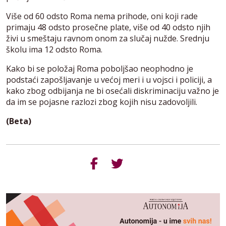
Više od 60 odsto Roma nema prihode, oni koji rade
primaju 48 odsto prosečne plate, više od 40 odsto njih
živi u smeštaju ravnom onom za slučaj nužde. Srednju
školu ima 12 odsto Roma.
Kako bi se položaj Roma poboljšao neophodno je
podstaći zapošljavanje u većoj meri i u vojsci i policiji, a
kako zbog odbijanja ne bi osećali diskriminaciju važno je
da im se pojasne razlozi zbog kojih nisu zadovoljili.
(Beta)