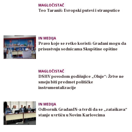
MAGLOČISTAČ
Teo Taraniš: Evropski putevi i stranputice
IN MEDIJA
Pravo koje se retko koristi: Građani mogu da
prisustvuju sednicama Skupštine opštine
MAGLOČISTAČ
DSHV povodom godišnjice „Oluje“: Žrtve ne
smeju biti predmet političke
instrumentalizacije
IN MEDIJA
Odbornik GrađanIN-a tvrdi da se „zataškava“
stanje u vrtiću u Novim Karlovcima