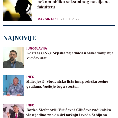
nekom obliku seksualnog nasilja na
fakultetu
MARGINALCI
21. FEB 2022
NAJNOVIJE
JUGOSLAVIJA
Kostreš (LSV): Srpska zajednica u Makedoniji nije
Vučićev alat
INFO
Milivojević: Studentska lista ima podršku većine
građana, Vučić je toga svestan
INFO
Borko Stefanović: Vučićeva i Glišićeva radikalska
vlast jedino zna da širi mržnju i svađa Srbiju sa