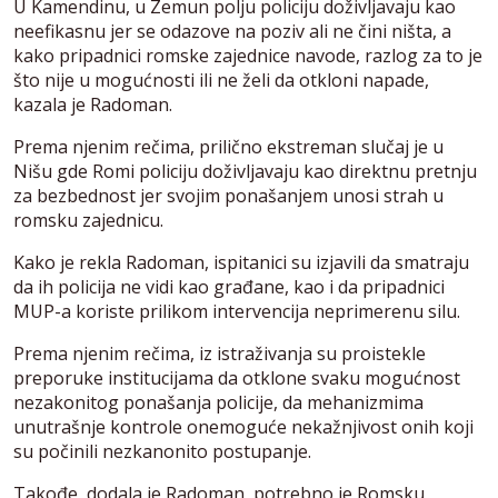
U Kamendinu, u Zemun polju policiju doživljavaju kao
neefikasnu jer se odazove na poziv ali ne čini ništa, a
kako pripadnici romske zajednice navode, razlog za to je
što nije u mogućnosti ili ne želi da otkloni napade,
kazala je Radoman.
Prema njenim rečima, prilično ekstreman slučaj je u
Nišu gde Romi policiju doživljavaju kao direktnu pretnju
za bezbednost jer svojim ponašanjem unosi strah u
romsku zajednicu.
Kako je rekla Radoman, ispitanici su izjavili da smatraju
da ih policija ne vidi kao građane, kao i da pripadnici
MUP-a koriste prilikom intervencija neprimerenu silu.
Prema njenim rečima, iz istraživanja su proistekle
preporuke institucijama da otklone svaku mogućnost
nezakonitog ponašanja policije, da mehanizmima
unutrašnje kontrole onemoguće nekažnjivost onih koji
su počinili nezkanonito postupanje.
Takođe, dodala je Radoman, potrebno je Romsku