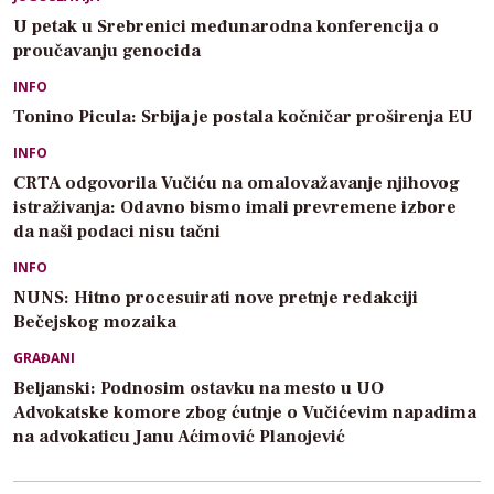
U petak u Srebrenici međunarodna konferencija o
proučavanju genocida
INFO
Tonino Picula: Srbija je postala kočničar proširenja EU
INFO
CRTA odgovorila Vučiću na omalovažavanje njihovog
istraživanja: Odavno bismo imali prevremene izbore
da naši podaci nisu tačni
INFO
NUNS: Hitno procesuirati nove pretnje redakciji
Bečejskog mozaika
GRAĐANI
Beljanski: Podnosim ostavku na mesto u UO
Advokatske komore zbog ćutnje o Vučićevim napadima
na advokaticu Janu Aćimović Planojević