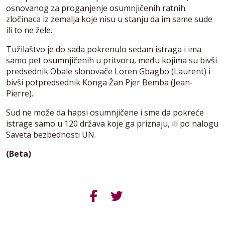
osnovanog za proganjenje osumnjičenih ratnih
zločinaca iz zemalja koje nisu u stanju da im same sude
ili to ne žele.
Tužilaštvo je do sada pokrenulo sedam istraga i ima
samo pet osumnjičenih u pritvoru, među kojima su bivši
predsednik Obale slonovače Loren Gbagbo (Laurent) i
bivši potpredsednik Konga Žan Pjer Bemba (Jean-
Pierre).
Sud ne može da hapsi osumnjičene i sme da pokreće
istrage samo u 120 država koje ga priznaju, ili po nalogu
Saveta bezbednosti UN.
(Beta)