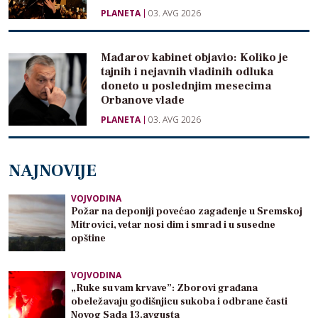
PLANETA
03. AVG 2026
Mađarov kabinet objavio: Koliko je
tajnih i nejavnih vladinih odluka
doneto u poslednjim mesecima
Orbanove vlade
PLANETA
03. AVG 2026
NAJNOVIJE
VOJVODINA
Požar na deponiji povećao zagađenje u Sremskoj
Mitrovici, vetar nosi dim i smrad i u susedne
opštine
VOJVODINA
„Ruke su vam krvave”: Zborovi građana
obeležavaju godišnjicu sukoba i odbrane časti
Novog Sada 13.avgusta