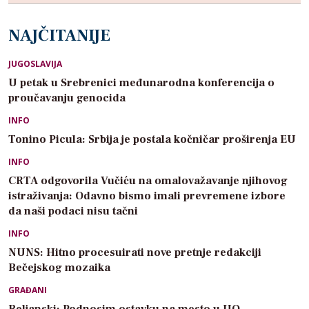
NAJČITANIJE
JUGOSLAVIJA
U petak u Srebrenici međunarodna konferencija o
proučavanju genocida
INFO
Tonino Picula: Srbija je postala kočničar proširenja EU
INFO
CRTA odgovorila Vučiću na omalovažavanje njihovog
istraživanja: Odavno bismo imali prevremene izbore
da naši podaci nisu tačni
INFO
NUNS: Hitno procesuirati nove pretnje redakciji
Bečejskog mozaika
GRAĐANI
Beljanski: Podnosim ostavku na mesto u UO