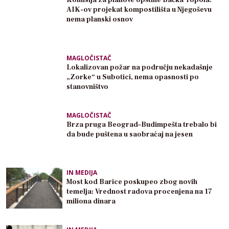
AIK-ov projekat kompostilišta u Njegoševu
nema planski osnov
MAGLOČISTAČ
Lokalizovan požar na području nekadašnje
„Zorke“ u Subotici, nema opasnosti po
stanovništvo
MAGLOČISTAČ
Brza pruga Beograd–Budimpešta trebalo bi
da bude puštena u saobraćaj na jesen
IN MEDIJA
Most kod Barice poskupeo zbog novih
temelja: Vrednost radova procenjena na 17
miliona dinara