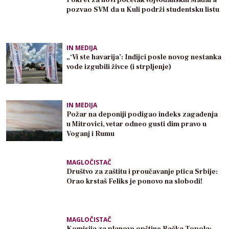
pozvao SVM da u Kuli podrži studentsku listu
IN MEDIJA
„‘Vi ste havarija’: Inđijci posle novog nestanka
vode izgubili živce (i strpljenje)
IN MEDIJA
Požar na deponiji podigao indeks zagađenja
u Mitrovici, vetar odneo gusti dim pravo u
Voganj i Rumu
MAGLOČISTAČ
Društvo za zaštitu i proučavanje ptica Srbije:
Orao krstaš Feliks je ponovo na slobodi!
MAGLOČISTAČ
Komisija za planove opštine Bačka Topola: