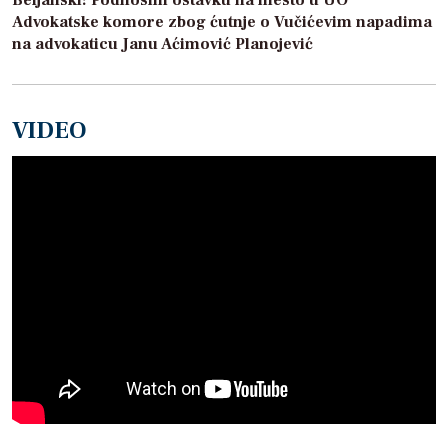
Advokatske komore zbog ćutnje o Vučićevim napadima
na advokaticu Janu Aćimović Planojević
VIDEO