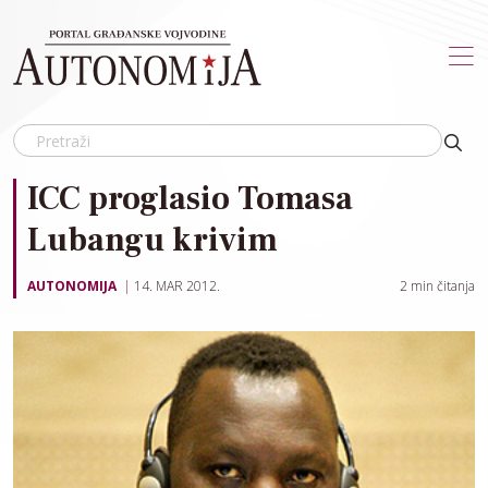
Skip to main content
ICC proglasio Tomasa
Lubangu krivim
AUTONOMIJA
14. MAR 2012.
2
min čitanja