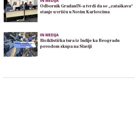
IN MEDIJA
Odbornik GrađanIN-a tvrdi da se „zataškava“
stanje u vrtiću u Novim Karlovcima
IN MEDIJA
Biciklistička tura iz Inđije ka Beogradu
povodom skupa na Slaviji