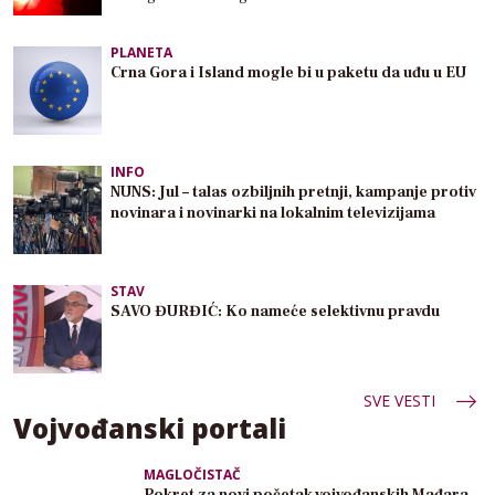
PLANETA
Crna Gora i Island mogle bi u paketu da uđu u EU
INFO
NUNS: Jul – talas ozbiljnih pretnji, kampanje protiv
novinara i novinarki na lokalnim televizijama
STAV
SAVO ĐURĐIĆ: Ko nameće selektivnu pravdu
SVE VESTI
Vojvođanski portali
MAGLOČISTAČ
Pokret za novi početak vojvođanskih Mađara