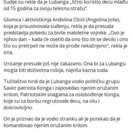
Sudije su rekle da je Lubanga „lično koristio decu mlađu
od 15 godina za svoju telesnu stražu“.
Glumica i aktivistkinja Anđelina Džoli (Angelina Jolie),
koja je prisustvovala suđenju, rekla je da presuda
predstavlja pobedu za bivše maloletne vojnike. „Ovo je
njihov dan – kada će osetiti da ono što im se desilo i ono
što su pretrpeli ne može da prođe nekažnjeno“, rekla je
ona.
Izricanje presude još nije zakazano. Ona bi za Lubangu
mogla biti doživotna robija, najviša kazna suda.
Tužilaštvo tvrdi da je Lubanga vodio političku grupu
Savez patriota Konga i zapovedao njenim oružanim
krilom, Patriotskim snagama za oslobođenje Konga,
koje su za borbu regrutovale decu, na silu i
dobrovloljno.
On je priznao da je vodio stranku ali je porekao da je
komandovao njenim oružanim krilom.