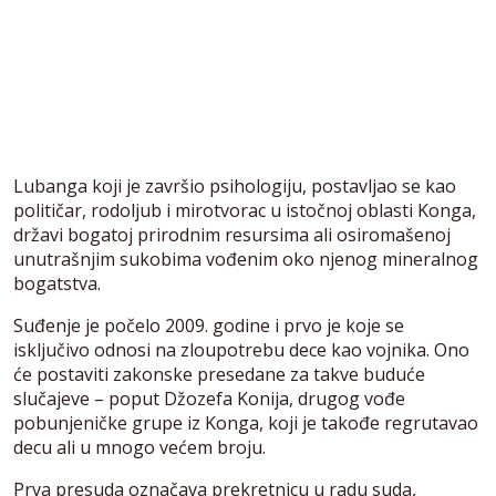
Lubanga koji je završio psihologiju, postavljao se kao
političar, rodoljub i mirotvorac u istočnoj oblasti Konga,
državi bogatoj prirodnim resursima ali osiromašenoj
unutrašnjim sukobima vođenim oko njenog mineralnog
bogatstva.
Suđenje je počelo 2009. godine i prvo je koje se
isključivo odnosi na zloupotrebu dece kao vojnika. Ono
će postaviti zakonske presedane za takve buduće
slučajeve – poput Džozefa Konija, drugog vođe
pobunjeničke grupe iz Konga, koji je takođe regrutavao
decu ali u mnogo većem broju.
Prva presuda označava prekretnicu u radu suda,