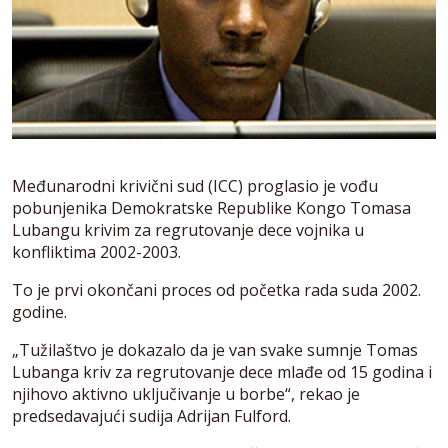
Međunarodni krivični sud (ICC) proglasio je vođu
pobunjenika Demokratske Republike Kongo Tomasa
Lubangu krivim za regrutovanje dece vojnika u
konfliktima 2002-2003.
To je prvi okončani proces od početka rada suda 2002.
godine.
„Tužilaštvo je dokazalo da je van svake sumnje Tomas
Lubanga kriv za regrutovanje dece mlađe od 15 godina i
njihovo aktivno uključivanje u borbe“, rekao je
predsedavajući sudija Adrijan Fulford.