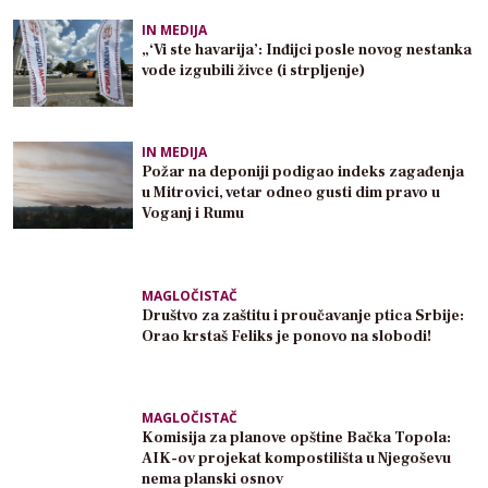
IN MEDIJA
„‘Vi ste havarija’: Inđijci posle novog nestanka
vode izgubili živce (i strpljenje)
IN MEDIJA
Požar na deponiji podigao indeks zagađenja
u Mitrovici, vetar odneo gusti dim pravo u
Voganj i Rumu
MAGLOČISTAČ
Društvo za zaštitu i proučavanje ptica Srbije:
Orao krstaš Feliks je ponovo na slobodi!
MAGLOČISTAČ
Komisija za planove opštine Bačka Topola:
AIK-ov projekat kompostilišta u Njegoševu
nema planski osnov