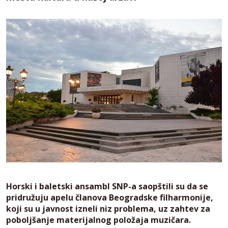
Horski i baletski ansambl SNP-a saopštili su da se
pridružuju apelu članova Beogradske filharmonije,
koji su u javnost izneli niz problema, uz zahtev za
poboljšanje materijalnog položaja muzičara.