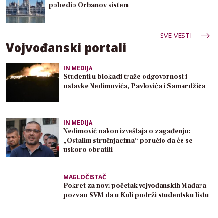
pobedio Orbanov sistem
SVE VESTI
Vojvođanski portali
IN MEDIJA
Studenti u blokadi traže odgovornost i
ostavke Nedimovića, Pavlovića i Samardžića
IN MEDIJA
Nedimović nakon izveštaja o zagađenju:
„Ostalim stručnjacima“ poručio da će se
uskoro obratiti
MAGLOČISTAČ
Pokret za novi početak vojvođanskih Mađara
pozvao SVM da u Kuli podrži studentsku listu