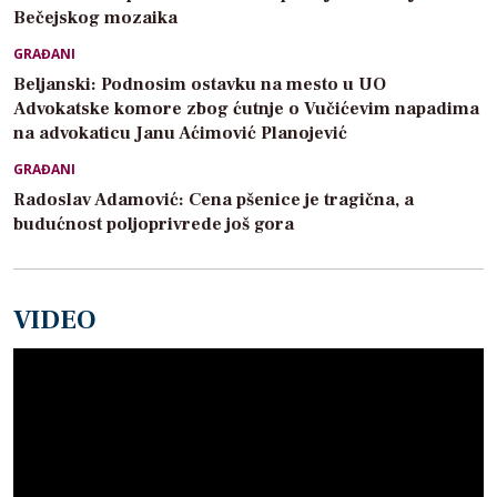
Bečejskog mozaika
GRAĐANI
Beljanski: Podnosim ostavku na mesto u UO
Advokatske komore zbog ćutnje o Vučićevim napadima
na advokaticu Janu Aćimović Planojević
GRAĐANI
Radoslav Adamović: Cena pšenice je tragična, a
budućnost poljoprivrede još gora
VIDEO