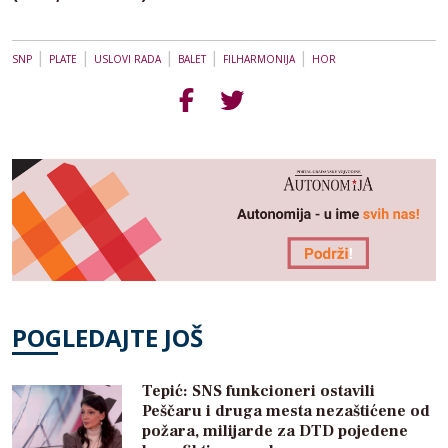
|
|
|
|
|
SNP
PLATE
USLOVI RADA
BALET
FILHARMONIJA
HOR
POGLEDAJTE JOŠ
Tepić: SNS funkcioneri ostavili
Peščaru i druga mesta nezaštićene od
požara, milijarde za DTD pojedene