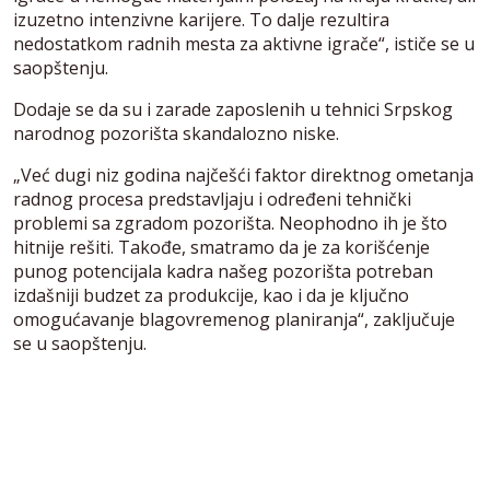
izuzetno intenzivne karijere. To dalje rezultira
nedostatkom radnih mesta za aktivne igrače“, ističe se u
saopštenju.
Dodaje se da su i zarade zaposlenih u tehnici Srpskog
narodnog pozorišta skandalozno niske.
„Već dugi niz godina najčešći faktor direktnog ometanja
radnog procesa predstavljaju i određeni tehnički
problemi sa zgradom pozorišta. Neophodno ih je što
hitnije rešiti. Takođe, smatramo da je za korišćenje
punog potencijala kadra našeg pozorišta potreban
izdašniji budzet za produkcije, kao i da je ključno
omogućavanje blagovremenog planiranja“, zaključuje
se u saopštenju.