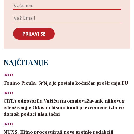
NAJČITANIJE
INFO
Tonino Picula: Srbija je postala kočničar proširenja EU
INFO
CRTA odgovorila Vučiću na omalovažavanje njihovog
istraživanja: Odavno bismo imali prevremene izbore
da naši podaci nisu tačni
INFO
NUNS: Hitno procesuirati nove pretnje redakciji