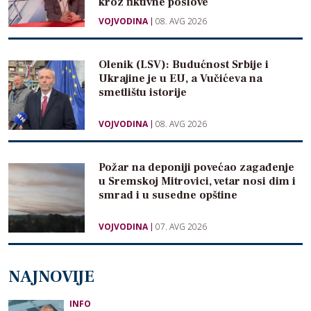
kroz fiktivne poslove
VOJVODINA
08. AVG 2026
Olenik (LSV): Budućnost Srbije i
Ukrajine je u EU, a Vučićeva na
smetlištu istorije
VOJVODINA
08. AVG 2026
Požar na deponiji povećao zagađenje
u Sremskoj Mitrovici, vetar nosi dim i
smrad i u susedne opštine
VOJVODINA
07. AVG 2026
NAJNOVIJE
INFO