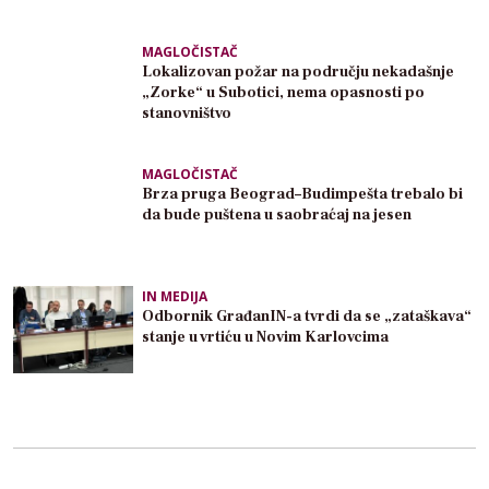
MAGLOČISTAČ
Lokalizovan požar na području nekadašnje
„Zorke“ u Subotici, nema opasnosti po
stanovništvo
MAGLOČISTAČ
Brza pruga Beograd–Budimpešta trebalo bi
da bude puštena u saobraćaj na jesen
IN MEDIJA
Odbornik GrađanIN-a tvrdi da se „zataškava“
stanje u vrtiću u Novim Karlovcima