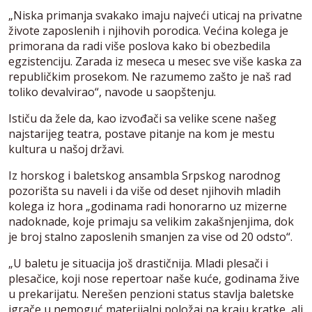
„Niska primanja svakako imaju najveći uticaj na privatne
živote zaposlenih i njihovih porodica. Većina kolega je
primorana da radi više poslova kako bi obezbedila
egzistenciju. Zarada iz meseca u mesec sve više kaska za
republičkim prosekom. Ne razumemo zašto je naš rad
toliko devalvirao“, navode u saopštenju.
Ističu da žele da, kao izvođači sa velike scene našeg
najstarijeg teatra, postave pitanje na kom je mestu
kultura u našoj državi.
Iz horskog i baletskog ansambla Srpskog narodnog
pozorišta su naveli i da više od deset njihovih mladih
kolega iz hora „godinama radi honorarno uz mizerne
nadoknade, koje primaju sa velikim zakašnjenjima, dok
je broj stalno zaposlenih smanjen za vise od 20 odsto“.
„U baletu je situacija još drastičnija. Mladi plesači i
plesačice, koji nose repertoar naše kuće, godinama žive
u prekarijatu. Nerešen penzioni status stavlja baletske
igrače u nemoguć materijalni položaj na kraju kratke, ali