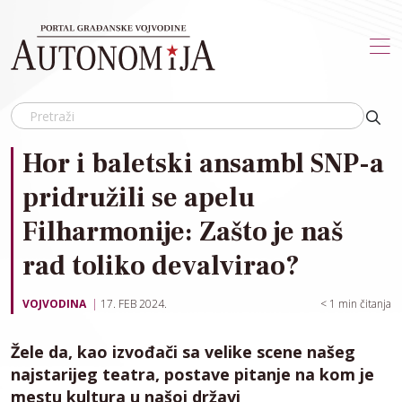
Skip to main content
Hor i baletski ansambl SNP-a
pridružili se apelu
Filharmonije: Zašto je naš
rad toliko devalvirao?
VOJVODINA
17. FEB 2024.
< 1
min čitanja
Žele da, kao izvođači sa velike scene našeg
najstarijeg teatra, postave pitanje na kom je
mestu kultura u našoj državi