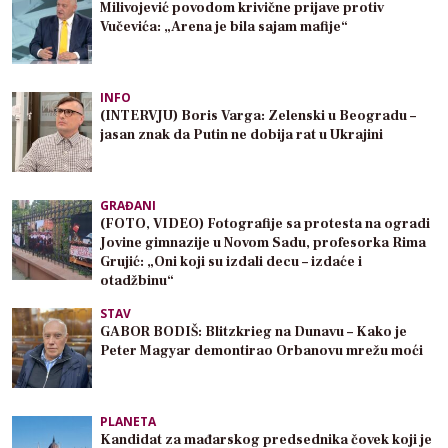
Milivojević povodom krivične prijave protiv
Vučevića: „Arena je bila sajam mafije“
INFO
(INTERVJU) Boris Varga: Zelenski u Beogradu –
jasan znak da Putin ne dobija rat u Ukrajini
GRAĐANI
(FOTO, VIDEO) Fotografije sa protesta na ogradi
Jovine gimnazije u Novom Sadu, profesorka Rima
Grujić: „Oni koji su izdali decu – izdaće i
otadžbinu“
STAV
GABOR BODIŠ: Blitzkrieg na Dunavu – Kako je
Peter Magyar demontirao Orbanovu mrežu moći
PLANETA
Kandidat za mađarskog predsednika čovek koji je