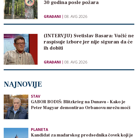
30 godina posle požara
GRAĐANI
08. AVG 2026
(INTERVJU) Svetislav Basara: Vučić ne
raspisuje izbore jer nije siguran da će
ih dobiti
GRAĐANI
08. AVG 2026
NAJNOVIJE
STAV
GABOR BODIŠ: Blitzkrieg na Dunavu – Kako je
Peter Magyar demontirao Orbanovu mrežu moći
PLANETA
Kandidat za mađarskog predsednika čovek koji je