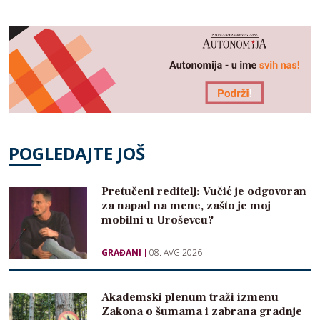
POGLEDAJTE JOŠ
Pretučeni reditelj: Vučić je odgovoran
za napad na mene, zašto je moj
mobilni u Uroševcu?
GRAĐANI
08. AVG 2026
Akademski plenum traži izmenu
Zakona o šumama i zabrana gradnje