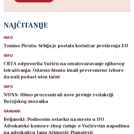
NAJČITANIJE
INFO
Tonino Picula: Srbija je postala kočničar proširenja EU
INFO
CRTA odgovorila Vučiću na omalovažavanje njihovog
istraživanja: Odavno bismo imali prevremene izbore
da naši podaci nisu tačni
INFO
NUNS: Hitno procesuirati nove pretnje redakciji
Bečejskog mozaika
GRAĐANI
Beljanski: Podnosim ostavku na mesto u UO
Advokatske komore zbog ćutnje o Vučićevim napadima
na advokaticu Janu Aćimović Planojević