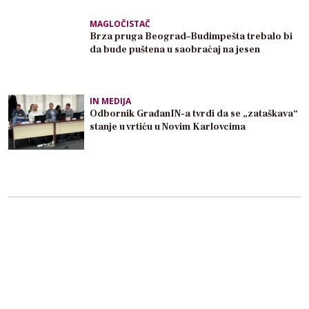
MAGLOČISTAČ
Brza pruga Beograd–Budimpešta trebalo bi
da bude puštena u saobraćaj na jesen
IN MEDIJA
Odbornik GrađanIN-a tvrdi da se „zataškava“
stanje u vrtiću u Novim Karlovcima