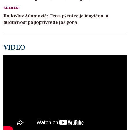
GRAĐANI
Radoslav Adamović: Cena pšenice je tragična, a
budućnost poljoprivrede još gora
VIDEO