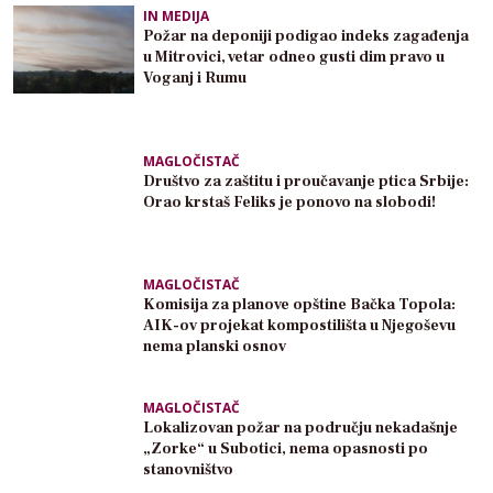
IN MEDIJA
Požar na deponiji podigao indeks zagađenja
u Mitrovici, vetar odneo gusti dim pravo u
Voganj i Rumu
MAGLOČISTAČ
Društvo za zaštitu i proučavanje ptica Srbije:
Orao krstaš Feliks je ponovo na slobodi!
MAGLOČISTAČ
Komisija za planove opštine Bačka Topola:
AIK-ov projekat kompostilišta u Njegoševu
nema planski osnov
MAGLOČISTAČ
Lokalizovan požar na području nekadašnje
„Zorke“ u Subotici, nema opasnosti po
stanovništvo