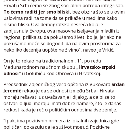
Hrvati i Srbi ćemo se zbog socijalnih potreba integrisati.
To ćemo raditi jer smo bliski,
bez obzira što se u ovim
uslovima radi na tome da se prikaže u medijima kako
nismo bliski. Ova demografska nesreća koja je
zapljusnula Evropu, ova masovna iseljavanja mladih iz
regiona, prilika su da pokušamo živeti bolje, jer ako ne
pokušamo može se dogoditi da na ovim prostorima za
nekoliko decenija uopšte ne živimo“, naveo je Vrkić.
On je to rekao na tradicionalnom, 11. po redu
Međunarodnom naučnom skupu
„Hrvatsko-srpski
odnosi“
u Golubiću kod Obrovca u Hrvatskoj.
Predsednik Zajedničkog veća opština iz Vukovara
Srđan
Jeremić
rekao je da se odnosi između Srba i Hrvata
moraju rešavati uz uvažavanje i dijalog, a da bi se to
ostvarilo ljudi moraju imati dobre namere, što je danas
retkost kada je reč o političkim odnosima dve zemlje.
“Ipak, ima pozitivnih primera iz lokalnih zajednica gde
političari pokazuju da je suživot moguć. Pozitivne