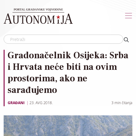
Skip to main content
Gradonačelnik Osijeka: Srba
i Hrvata neće biti na ovim
prostorima, ako ne
sarađujemo
GRAĐANI
23. AVG 2018.
3
min čitanja