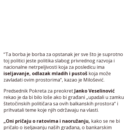
“Ta borba je borba za opstanak jer sve što je suprotno
toj politici jeste politika slabog privrednog razvoja i
nacionalne netrpeljivosti koja za posledicu ima
iseljavanje, odlazak mladih i pustoš
koja može
zavladati ovim prostorima“, kazao je Milošević.
Predsednik Pokreta za preokret
Janko Veselinović
rekao je da bi bilo loše ako bi građani „upadali u zamku
štetočinskih političara sa ovih balkanskih prostora“ i
prihvatali teme koje njih održavaju na vlasti.
„Oni pričaju o ratovima i naoružanju,
kako se ne bi
pričalo o iseljavanju naših građana, o bankarskim