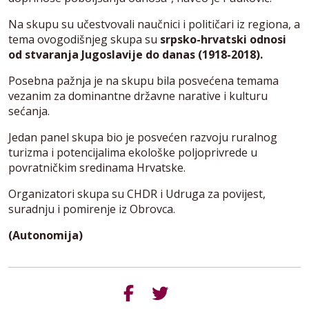
Na skupu su učestvovali naučnici i političari iz regiona, a
tema ovogodišnjeg skupa su
srpsko-hrvatski odnosi
od stvaranja Jugoslavije do danas (1918-2018).
Posebna pažnja je na skupu bila posvećena temama
vezanim za dominantne državne narative i kulturu
sećanja.
Jedan panel skupa bio je posvećen razvoju ruralnog
turizma i potencijalima ekološke poljoprivrede u
povratničkim sredinama Hrvatske.
Organizatori skupa su CHDR i Udruga za povijest,
suradnju i pomirenje iz Obrovca.
(Autonomija)