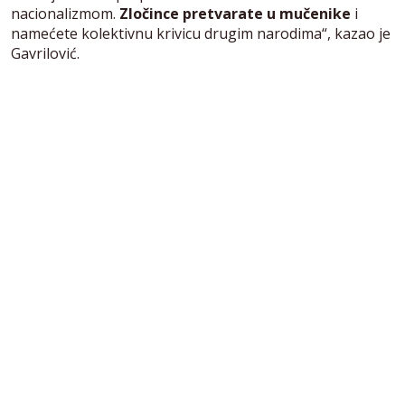
nacionalizmom.
Zločince pretvarate u mučenike
i
namećete kolektivnu krivicu drugim narodima“, kazao je
Gavrilović.