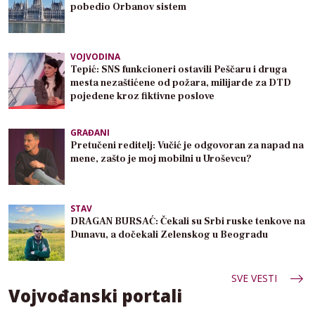
pobedio Orbanov sistem
VOJVODINA
Tepić: SNS funkcioneri ostavili Peščaru i druga
mesta nezaštićene od požara, milijarde za DTD
pojedene kroz fiktivne poslove
GRAĐANI
Pretučeni reditelj: Vučić je odgovoran za napad na
mene, zašto je moj mobilni u Uroševcu?
STAV
DRAGAN BURSAĆ: Čekali su Srbi ruske tenkove na
Dunavu, a dočekali Zelenskog u Beogradu
SVE VESTI
Vojvođanski portali