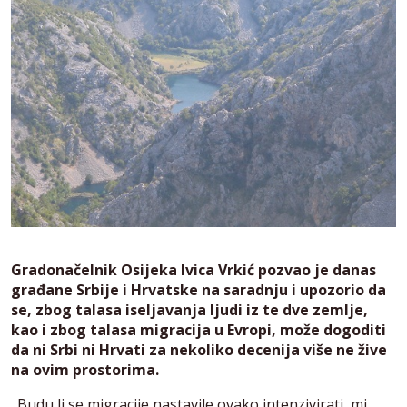
Gradonačelnik Osijeka Ivica Vrkić pozvao je danas
građane Srbije i Hrvatske na saradnju i upozorio da
se, zbog talasa iseljavanja ljudi iz te dve zemlje,
kao i zbog talasa migracija u Evropi, može dogoditi
da ni Srbi ni Hrvati za nekoliko decenija više ne žive
na ovim prostorima.
„Budu li se migracije nastavile ovako intenzivirati, mi