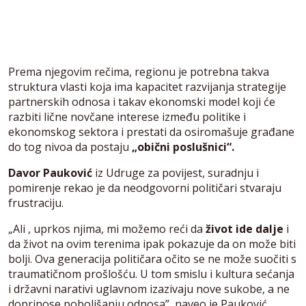
Prema njegovim rečima, regionu je potrebna takva
struktura vlasti koja ima kapacitet razvijanja strategije
partnerskih odnosa i takav ekonomski model koji će
razbiti lične novčane interese između politike i
ekonomskog sektora i prestati da osiromašuje građane
do tog nivoa da postaju
„obični poslušnici“.
Davor Pauković
iz Udruge za povijest, suradnju i
pomirenje rekao je da neodgovorni političari stvaraju
frustraciju.
„Ali , uprkos njima, mi možemo reći da
život ide dalje
i
da život na ovim terenima ipak pokazuje da on može biti
bolji. Ova generacija političara očito se ne može suočiti s
traumatičnom prošlošću. U tom smislu i kultura sećanja
i državni narativi uglavnom izazivaju nove sukobe, a ne
doprinose poboljšanju odnosa”, naveo je Pauković.