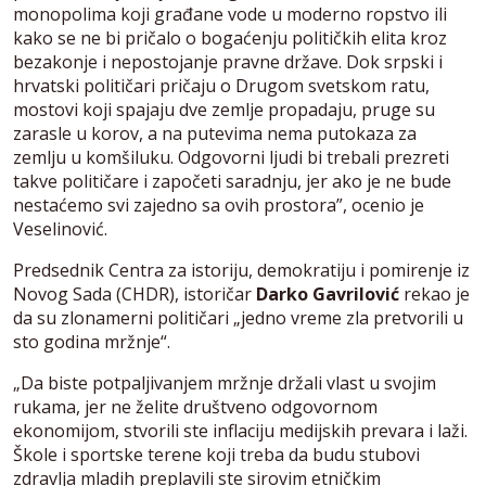
monopolima koji građane vode u moderno ropstvo ili
kako se ne bi pričalo o bogaćenju političkih elita kroz
bezakonje i nepostojanje pravne države. Dok srpski i
hrvatski političari pričaju o Drugom svetskom ratu,
mostovi koji spajaju dve zemlje propadaju, pruge su
zarasle u korov, a na putevima nema putokaza za
zemlju u komšiluku. Odgovorni ljudi bi trebali prezreti
takve političare i započeti saradnju, jer ako je ne bude
nestaćemo svi zajedno sa ovih prostora”, ocenio je
Veselinović.
Predsednik Centra za istoriju, demokratiju i pomirenje iz
Novog Sada (CHDR), istoričar
Darko Gavrilović
rekao je
da su zlonamerni političari „jedno vreme zla pretvorili u
sto godina mržnje“.
„Da biste potpaljivanjem mržnje držali vlast u svojim
rukama, jer ne želite društveno odgovornom
ekonomijom, stvorili ste inflaciju medijskih prevara i laži.
Škole i sportske terene koji treba da budu stubovi
zdravlja mladih preplavili ste sirovim etničkim