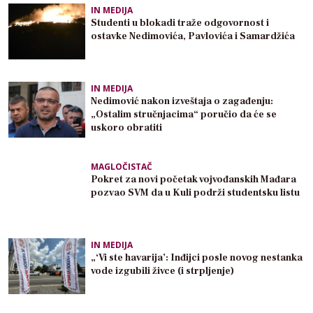
IN MEDIJA
Studenti u blokadi traže odgovornost i
ostavke Nedimovića, Pavlovića i Samardžića
IN MEDIJA
Nedimović nakon izveštaja o zagađenju:
„Ostalim stručnjacima“ poručio da će se
uskoro obratiti
MAGLOČISTAČ
Pokret za novi početak vojvođanskih Mađara
pozvao SVM da u Kuli podrži studentsku listu
IN MEDIJA
„‘Vi ste havarija’: Inđijci posle novog nestanka
vode izgubili živce (i strpljenje)