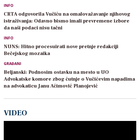
INFO
CRTA odgovorila Vučiću na omalovažavanje njihovog
istraživanja: Odavno bismo imali prevremene izbore
da naši podaci nisu tačni
INFO
NUNS: Hitno procesuirati nove pretnje redakciji
Bečejskog mozaika
GRAĐANI
Beljanski: Podnosim ostavku na mesto u UO
Advokatske komore zbog ćutnje o Vučićevim napadima
na advokaticu Janu Aćimović Planojević
VIDEO