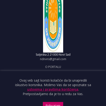
Sutjeska 2
21000 Novi Sad
ndnvns@gmail.com
O PORTALU
IMPRESUM
OBJAVI VEST
Ovaj veb sajt koristi kolačiće da bi unapredili
iskustvo korisnika. Molimo Vas da se upoznate sa
USLOVI KORIŠĆENJA
uslovima i pravilima korišćenja
.
Pretpostavljamo da je to u redu za Vas.
Prihvatam