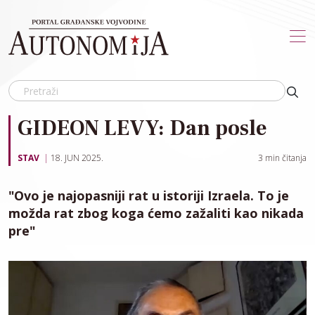
Skip to main content
GIDEON LEVY: Dan posle
STAV
18. JUN 2025.
3
min čitanja
"Ovo je najopasniji rat u istoriji Izraela. To je
možda rat zbog koga ćemo zažaliti kao nikada
pre"