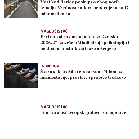
Most kod Barice poskupeo zbog novih
temelja: Vrednost radova procenjena na 17
miliona dinara
MAGLOČISTAČ
Prvi upisni rok na fakultete za školsku
2026/27. završen: Mladi biraju psihologiju i
medicinu, poslodavci traže inženjere
IN MEDIJA
Šta su sela tražila rebalansom: Milioni za
manifestacije, proslave i prateće troškove
MAGLOČISTAČ
Teo Taraniš: Evropski putevi i stranputice