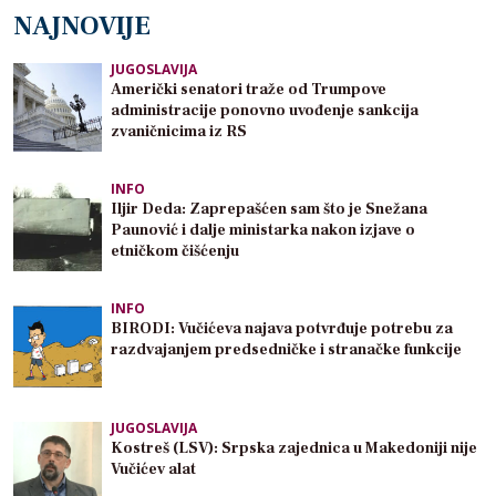
NAJNOVIJE
JUGOSLAVIJA
Američki senatori traže od Trumpove
administracije ponovno uvođenje sankcija
zvaničnicima iz RS
INFO
Iljir Deda: Zaprepašćen sam što je Snežana
Paunović i dalje ministarka nakon izjave o
etničkom čišćenju
INFO
BIRODI: Vučićeva najava potvrđuje potrebu za
razdvajanjem predsedničke i stranačke funkcije
JUGOSLAVIJA
Kostreš (LSV): Srpska zajednica u Makedoniji nije
Vučićev alat