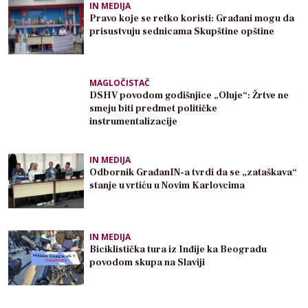
IN MEDIJA
Pravo koje se retko koristi: Građani mogu da
prisustvuju sednicama Skupštine opštine
MAGLOČISTAČ
DSHV povodom godišnjice „Oluje“: Žrtve ne
smeju biti predmet političke
instrumentalizacije
IN MEDIJA
Odbornik GrađanIN-a tvrdi da se „zataškava“
stanje u vrtiću u Novim Karlovcima
IN MEDIJA
Biciklistička tura iz Inđije ka Beogradu
povodom skupa na Slaviji