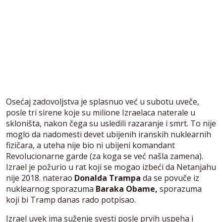
Osećaj zadovoljstva je splasnuo već u subotu uveče,
posle tri sirene koje su milione Izraelaca naterale u
skloništa, nakon čega su usledili razaranje i smrt. To nije
moglo da nadomesti devet ubijenih iranskih nuklearnih
fizičara, a uteha nije bio ni ubijeni komandant
Revolucionarne garde (za koga se već našla zamena).
Izrael je požurio u rat koji se mogao izbeći da Netanjahu
nije 2018. naterao
Donalda Trampa
da se povuče iz
nuklearnog sporazuma
Baraka Obame,
sporazuma
koji bi Tramp danas rado potpisao.
Izrael uvek ima suženje svesti posle prvih uspeha i