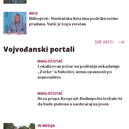
INFO
Milivojević: Studentska lista ima podršku većine
građana, Vučić je toga svestan
SVE VESTI
Vojvođanski portali
MAGLOČISTAČ
Lokalizovan požar na području nekadašnje
„Zorke“ u Subotici, nema opasnosti po
stanovništvo
MAGLOČISTAČ
Brza pruga Beograd–Budimpešta trebalo bi
da bude puštena u saobraćaj na jesen
IN MEDIJA