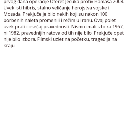
prvog dana operacije Oferet Jecuka protiv Hamasa 2008.
Uvek isti hibris, stalno veličanje herojstva vojske i
Mosada. Prekjuče je bilo nekih koji su nakon 100
borbenih naleta promenili i režim u Iranu. Ovaj polet
uvek prati i osećaj pravednosti. Nismo imali izbora 1967,
ni 1982, pravednijih ratova od tih nije bilo. Prekjuče opet
nije bilo izbora. Filmski uzlet na početku, tragedija na
kraju.