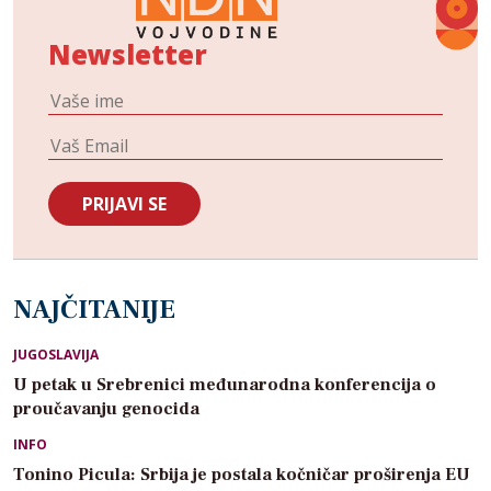
Newsletter
NAJČITANIJE
JUGOSLAVIJA
U petak u Srebrenici međunarodna konferencija o
proučavanju genocida
INFO
Tonino Picula: Srbija je postala kočničar proširenja EU