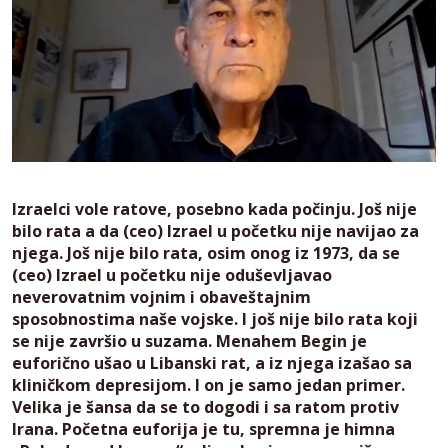
Izraelci vole ratove, posebno kada počinju. Još nije
bilo rata a da (ceo) Izrael u početku nije navijao za
njega. Još nije bilo rata, osim onog iz 1973, da se
(ceo) Izrael u početku nije oduševljavao
neverovatnim vojnim i obaveštajnim
sposobnostima naše vojske. I još nije bilo rata koji
se nije završio u suzama. Menahem Begin je
euforično ušao u Libanski rat, a iz njega izašao sa
kliničkom depresijom. I on je samo jedan primer.
Velika je šansa da se to dogodi i sa ratom protiv
Irana. Početna euforija je tu, spremna je himna