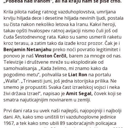
„Pobeda nad Iranom“, ali na kraju nam se piše crno.
Krila pilota našeg ratnog vazduhoplovstva, umrljana
krvlju hiljada dece i desetine hiljada nevinih ljudi, postala
su čista nakon nekoliko letova ka Iranu. Kakvi heroji,
takav opšti hvalospev ratnoj avijaciji nismo čuli još od
čuda Šestodnevnog rata. Kako su samo usmerili raketu
kroz terasu, a zatim tako da izađe kroz prozor. Čak je i
Benjamin Netanjahu
preko noći povratio legitimitet i
ponovo je naš
Vinston Čerčil,
barem za mnoge od nas.
Televizije i društvene mreže su eksplodirale od
samohvalisanja. „Kada želimo, mi znamo kako da
pogodimo metu“, pohvalila se
Liat Ron
na portalu
„Walla“. „Trinaesti juni, još jedna istorijska prilika. Ne
smemo je propustiti. Svaka čast izraelskoj vojsci i neka
živi država Izrael“, napisao je
Amit Segal,
čovek koji se
smatra najuticajnijim novinarem u zemlji.
Prvi dani rata su uvek naši najlepši, najopojniji i najbolji
dani. Ah, kako smo uništili tri vazduhoplovne jedinice
1967, a tek kako smo ubili 89 saobraćajnih policajaca