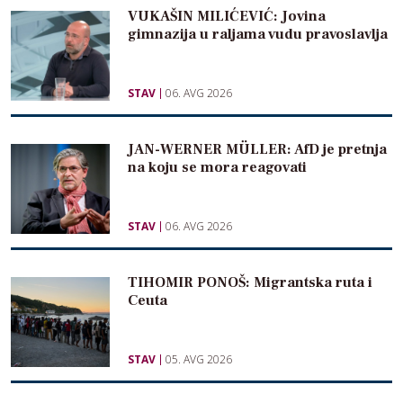
VUKAŠIN MILIĆEVIĆ: Jovina
gimnazija u raljama vudu pravoslavlja
STAV
06. AVG 2026
JAN-WERNER MÜLLER: AfD je pretnja
na koju se mora reagovati
STAV
06. AVG 2026
TIHOMIR PONOŠ: Migrantska ruta i
Ceuta
STAV
05. AVG 2026