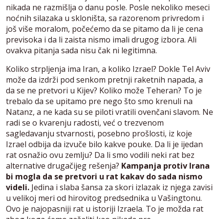
nikada ne razmišlja o danu posle. Posle nekoliko meseci
noćnih silazaka u skloništa, sa razorenom privredom i
još više moralom, počećemo da se pitamo da li je cena
previsoka i da li zaista nismo imali drugog izbora. Ali
ovakva pitanja sada nisu čak ni legitimna.
Koliko strpljenja ima Iran, a koliko Izrael? Dokle Tel Aviv
može da izdrži pod senkom pretnji raketnih napada, a
da se ne pretvori u Kijev? Koliko može Teheran? To je
trebalo da se upitamo pre nego što smo krenuli na
Natanz, a ne kada su se piloti vratili ovenčani slavom. Ne
radi se o kvarenju radosti, već o trezvenom
sagledavanju stvarnosti, posebno prošlosti, iz koje
Izrael odbija da izvuče bilo kakve pouke. Da li je ijedan
rat osnažio ovu zemlju? Da li smo vodili neki rat bez
alternative drugačijeg rešenja?
Kampanja protiv Irana
bi mogla da se pretvori u rat kakav do sada nismo
videli.
Jedina i slaba šansa za skori izlazak iz njega zavisi
u velikoj meri od hirovitog predsednika u Vašingtonu.
Ovo je najopasniji rat u istoriji Izraela. To je možda rat